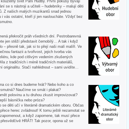
í kouzelný svět Paní Hudby. První pokusy bývají
ní se s nástroji a učiteli – hudebníky – malují děti
ů. Z našich malých muzikantů snad jednou
u i vás ostatní, kteří jí jen nasloucháte. Vždyť bez
 smutno.
mená překročit práh všedních dní. Pestrobarevná
te jen stěží představit černobílý… A tak i když
 – přesně tak, jak si to přejí naši malí malíři. Ve
ečnou fantazii a tvořivost, jejich tvorba vás
liéru, kde pod citlivým vedením zkušených
Díla z tradičních i méně tradičních materiálů,
í originalitu. Stačí nahlédnout – sami uvidíte…
 A na co si dnes budeme hrát? Nebo koho a co
i smutná? Naučíme se smát i plakat?
mět polovinu a tu druhou zkusit improvizovat?
lepší básnička nebo próza?
o se děti učí v literárně dramatickém oboru. Občas
í přece herec zvládnout! K tomu ještě nezamotat se
nezapomenout, a když zapomene, tak musí přece
tě přesvědčivě HRÁT! Tak pozor, opona už se