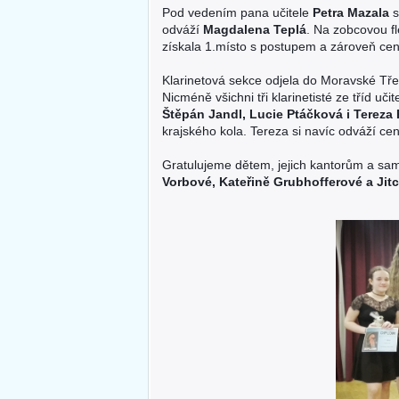
Pod vedením pana učitele
Petra Mazala
s
odváží
Magdalena Teplá
. Na zobcovou f
získala 1.místo s postupem a zároveň ce
Klarinetová sekce odjela do Moravské Tř
Nicméně všichni tři klarinetisté ze tříd uči
Štěpán Jandl, Lucie Ptáčková i Tereza 
krajského kola. Tereza si navíc odváží ce
Gratulujeme dětem, jejich kantorům a sa
Vorbové, Kateřině Grubhofferové a Jit