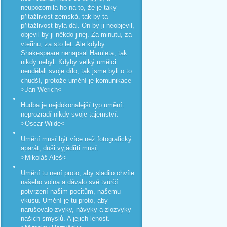
neupozornila ho na to, že je taky
přitažlivost zemská, tak by ta
přitažlivost byla dál. On by ji neobjevil,
objevil by ji někdo jinej. Za minutu, za
vteřinu, za sto let. Ale kdyby
Shakespeare nenapsal Hamleta, tak
nikdy nebyl. Kdyby velký umělci
neudělali svoje dílo, tak jsme byli o to
chudší, protože umění je komunikace
>Jan Werich<
Hudba je nejdokonalejší typ umění:
neprozradí nikdy svoje tajemství.
>Oscar Wilde<
Umění musí být více než fotografický
aparát, duši vyjádřiti musí.
>Mikoláš Aleš<
Umění tu není proto, aby sladilo chvíle
našeho volna a dávalo své tvůrčí
potvrzení našim pocitům, našemu
vkusu. Umění je tu proto, aby
narušovalo zvyky, návyky a zlozvyky
našich smyslů. A jejich lenost.