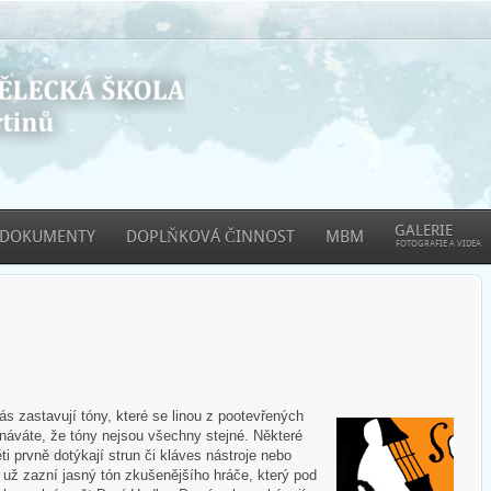
GALERIE
DOKUMENTY
DOPLŇKOVÁ ČINNOST
MBM
FOTOGRAFIE A VIDEA
 zastavují tóny, které se linou z pootevřených
áváte, že tóny nejsou všechny stejné. Některé
ti prvně dotýkají strun či kláves nástroje nebo
e už zazní jasný tón zkušenějšího hráče, který pod