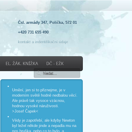
Čsl. armády 347, Polička, 572 01
+420 731 655 490
kontakt a indentifikační údaje
EL. ŽÁK. KNÍŽKA
DČ - EŽK
Umění, jen si to přiznejme, je v
moderním světě hodně nedbalou věcí.
Ale právě tak vysoce vzácnou,
hodnou vysoké náruživosti.
>Josef Čapek<
Vědy je zapotřebí, ale kdyby Newton
byl ležel někde jinde a nepadla mu na
nos hruška, nebo co to bylo, a