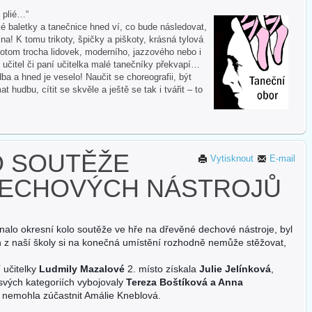
i plié…“
 baletky a tanečnice hned ví, co bude následovat,
na! K tomu trikoty, špičky a piškoty, krásná tylová
otom trocha lidovek, moderního, jazzového nebo i
 učitel či paní učitelka malé tanečníky překvapí…
ba a hned je veselo! Naučit se choreografii, být
hudbu, cítit se skvěle a ještě se tak i tvářit – to
O SOUTĚŽE
Vytisknout
E-mail
ECHOVÝCH NÁSTROJŮ
alo okresní kolo soutěže ve hře na dřevěné dechové nástroje, byl
 z naší školy si na konečná umístění rozhodně nemůže stěžovat,
 učitelky
Ludmily Mazalové
2. místo získala
Julie Jelínková
,
svých kategoriích vybojovaly
Tereza Boštíková a Anna
l nemohla zúčastn
it Amálie Kneblová.