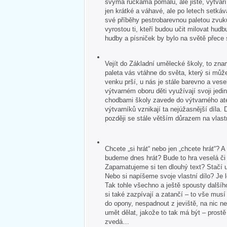
svýma ručkama pomalu, ale jistě, vytvář
jen krátké a váhavé, ale po letech setkává
své příběhy pestrobarevnou paletou zvuk
vyrostou ti, kteří budou učit milovat hudb
hudby a písniček by bylo na světě přece
Vejít do Základní umělecké školy, to zna
paleta vás vtáhne do světa, který si může
venku prší, u nás je stále barevno a veselo
výtvarném oboru děti využívají svoji jedin
chodbami školy zavede do výtvarného ate
výtvarníků vznikají ta nejúžasnější díla. 
později se stále větším důrazem na vlastn
Chcete „si hrát“ nebo jen „chcete hrát“?
budeme dnes hrát? Bude to hra veselá č
Zapamatujeme si ten dlouhý text? Stačí u
Nebo si napíšeme svoje vlastní dílo? Je 
Tak tohle všechno a ještě spousty dalšíh
si také zazpívají a zatančí – to vše mus
do opony, nespadnout z jeviště, na nic 
umět dělat, jakože to tak má být – pros
zvedá…