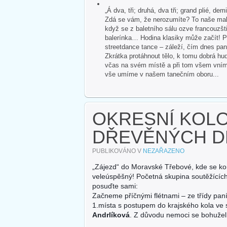
„Á dva, tři; druhá, dva tři; grand plié, dem
Zdá se vám, že nerozumíte? To naše malé
když se z baletního sálu ozve francouzšti
balerínka… Hodina klasiky může začít! P
streetdance tance – záleží, čím dnes pan
Zkrátka protáhnout tělo, k tomu dobrá hud
včas na svém místě a při tom všem vnímat 
vše umíme v našem tanečním oboru...
OKRESNÍ KOL
DŘEVĚNÝCH D
PUBLIKOVÁNO V
NEZAŘAZENO
„Zájezd“ do Moravské Třebové, kde se kon
veleúspěšný! Početná skupina soutěžících
posuďte sami:
Začneme příčnými flétnami – ze třídy paní
1.místa s postupem do krajského kola ve 
Andrlíková
. Z důvodu nemoci se bohuže