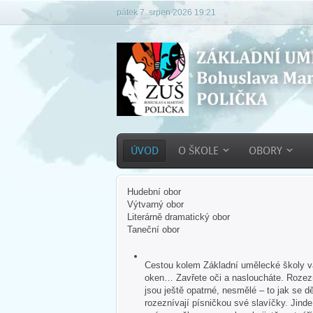
pátek 7. srpen 2026 19:21
ÚVOD
O ŠKOLE
OBORY
Hudební obor
Výtvarný obor
Literárně dramatický obor
Taneční obor
Cestou kolem Základní umělecké školy vás
oken… Zavřete oči a nasloucháte. Rozezn
jsou ještě opatrné, nesmělé – to jak se dě
rozeznívají písničkou své slavíčky. Jind