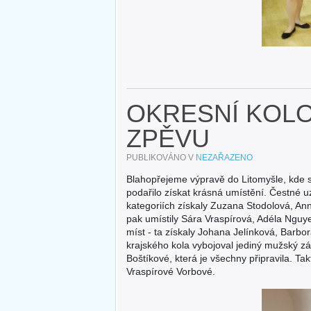
OKRESNÍ KOL
ZPĚVU
PUBLIKOVÁNO V
NEZAŘAZENO
Blahopřejeme výpravě do Litomyšle, kde s
podařilo získat krásná umístění. Čestné u
kategoriích získaly Zuzana Stodolová, An
pak umístily Sára Vraspírová, Adéla Nguy
míst - ta získaly Johana Jelínková, Barb
krajského kola vybojoval jediný mužský z
Boštíkové, která je všechny připravila. T
Vraspírové Vorbové.