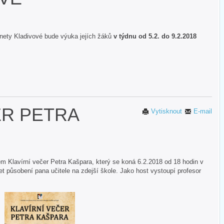
Anety Kladivové bude výuka jejích žáků
v týdnu od 5.2. do 9.2.2018
ER PETRA
Vytisknout
E-mail
m Klavírní večer Petra Kašpara, který se koná 6.2.2018 od 18 hodin v
let působení pana učitele na zdejší škole. Jako host vystoupí profesor