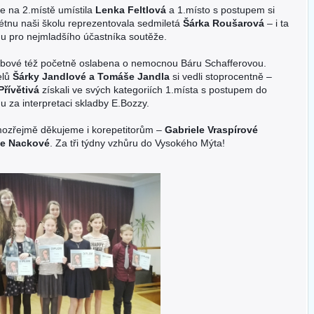
e na 2.místě umístila
Lenka Feltlová
a 1.místo s postupem si
létnu naši školu reprezentovala sedmiletá
Šárka Roušarová
– i ta
nu pro nejmladšího účastníka soutěže.
ebové též početně oslabena o nemocnou Báru Schafferovou.
telů
Šárky Jandlové a Tomáše Jandla
si vedli stoprocentně –
Přívětivá
získali ve svých kategoriích 1.místa s postupem do
nu za interpretaci skladby E.Bozzy.
mozřejmě děkujeme i korepetitorům –
Gabriele Vraspírové
ce Nackové
. Za tři týdny vzhůru do Vysokého Mýta!