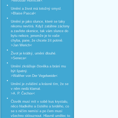
>Miroslav Horníček<
Umění a život má totožný smysl.
>Blaise Pascal<
Umění je jako slunce, které se taky
nikomu nevtírá. Když zatáhne záclony
a zavřete okenice, tak vám slunce do
bytu neleze, jenomže je to vaše
chyba, pane, že chcete žít potmě.
>Jan Werich<
Život je krátký, umění dlouhé.
>Seneca<
Umění zkrášluje člověka a brání mu
být špatný.
>Walther von Der Vegelweide<
Umění je zvláštní a krásné tím, že se
v něm nedá klamat.
>A. P. Čechov<
Člověk musí mít v sobě kus krystalu,
něco hladkého a čistého a tvrdého, co
se s ničím nemísí a po čem musí
všechno sklouznout. Hlavně umělec to