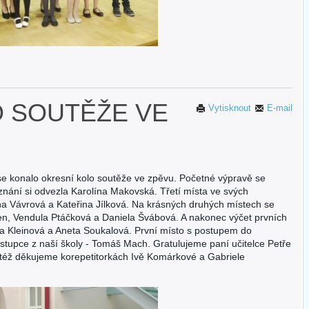
O SOUTĚŽE VE
Vytisknout
E-mail
e konalo okresní kolo soutěže ve zpěvu. Početné výpravě se
znání si odvezla Karolína Makovská. Třetí místa ve svých
na Vávrová a Kateřina Jílková. Na krásných druhých místech se
en, Vendula Ptáčková a Daniela Švábová. A nakonec výčet prvních
ora Kleinová a Aneta Soukalová. První místo s postupem do
ástupce z naší školy - Tomáš Mach. Gratulujeme paní učitelce Petře
aktéž děkujeme korepetitorkách Ivě Komárkové a Gabriele