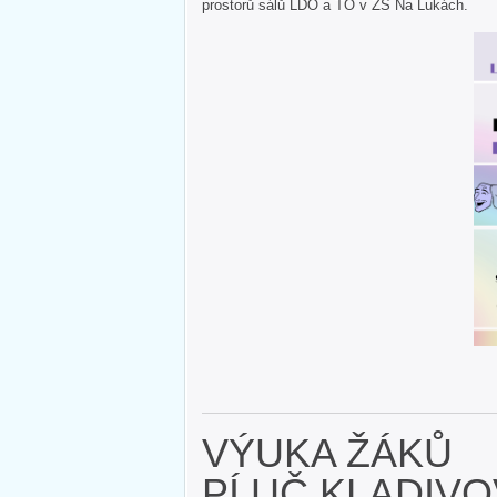
prostorů sálů LDO a TO v ZŠ Na Lukách.
VÝUKA ŽÁKŮ
PÍ.UČ.KLADIV