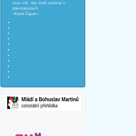
musí mít, aby mohl usilovat o
dokonalostech.
>Karel Čapek<