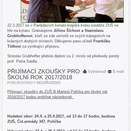
22.3.2017 se v Pardubicích konalo krajské kolou soutěže ZUŠ ve
hře na kytaru. Gratulujeme
Jiřímu Šíchovi a Stanislavu
Grubhofferovi
, kteří se zde umístili ve svých kategoriích na
krásných druhých místech. Děkujeme panu učiteli
Františku
Tóthovi
za vynikající přípravu.
Stnislav Grubhoffer přebírá diplom za 2. místo od předsedy poroty
prof. Petra Saidla.
PŘIJÍMACÍ ZKOUŠKY PRO
Vytisknout
E-mail
ŠKOLNÍ ROK 2017/2018
PUBLIKOVÁNO V
NEZAŘAZENO
Přijímací zkoušky do ZUŠ B.Martinů Polička pro školní rok
2016/2017 budou probíhat následovně:
Hudební obor: 24.4. a 25.4.2017, od 13 do 17 hodin, budova
ZUŠ, Čsl.armády 347, Polička