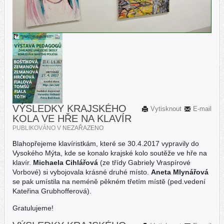
VÝSLEDKY KRAJSKÉHO
Vytisknout
E-mail
KOLA VE HŘE NA KLAVÍR
PUBLIKOVÁNO V
NEZAŘAZENO
lahopřejeme klavíristkám, které se 30.4.2017 vypravily do
B
Vysokého Mýta, kde se konalo krajské kolo soutěže ve hře na
klavír.
Michaela Cihlářová
(ze třídy Gabriely Vraspírové
Vorbové) si vybojovala krásné druhé místo.
Aneta Mlynářová
se pak umístila na neméně pěkném třetím místě (ped.vedení
Kateřina Grubhofferová).
Gratulujeme!