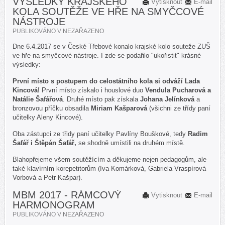
VÝSLEDKY KRAJSKÉHO
Vytisknout
E-mail
KOLA SOUTĚŽE VE HŘE NA SMYČCOVÉ
NÁSTROJE
PUBLIKOVÁNO V
NEZAŘAZENO
Dne 6.4.2017 se v České Třebové konalo krajské kolo souteže ZUŠ
ve hře na smyčcové nástroje. I zde se podařilo "ukořistit" krásné
výsledky:
První místo s postupem do celostátního kola si odváží Lada
Kincová!
První místo získalo i houslové duo
Vendula Pucharová a
Natálie Šafářová
. Druhé místo pak získala
Johana Jelínková
a
bronzovou příčku obsadila
Miriam Kašparová
(všichni ze třídy paní
učitelky Aleny Kincové).
Oba zástupci ze třidy paní učitelky Pavlíny Bouškové, tedy
Radim
Šafář i Štěpán Šafář,
se shodně umístili na druhém místě.
Blahopřejeme všem soutěžícím a děkujeme nejen pedagogům, ale
také klavírním korepetitorům (Iva Komárková, Gabriela Vraspírová
Vorbová a Petr Kašpar).
MBM 2017 - RÁMCOVÝ
Vytisknout
E-mail
HARMONOGRAM
PUBLIKOVÁNO V
NEZAŘAZENO