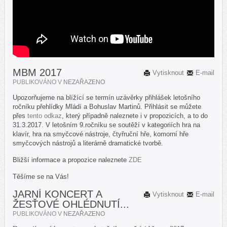
MBM 2017
Vytisknout
E-mail
PUBLIKOVÁNO V
NEZAŘAZENO
Upozorňujeme na blížící se termín uzávěrky přihlášek letošního
ročníku přehlídky Mládí a Bohuslav Martinů. Přihlásit se můžete
přes
tento odkaz
, který případně naleznete i v propozicích, a to do
31.3.2017. V letošním 9.ročníku se soutěží v kategoriích hra na
klavír, hra na smyčcové nástroje, čtyřruční hře, komorní hře
smyčcových nástrojů a literárně dramatické tvorbě.
Bližší informace a propozice naleznete
ZDE
Těšíme se na Vás!
JARNÍ KONCERT A
Vytisknout
E-mail
ŽESŤOVÉ OHLÉDNUTÍ...
PUBLIKOVÁNO V
NEZAŘAZENO