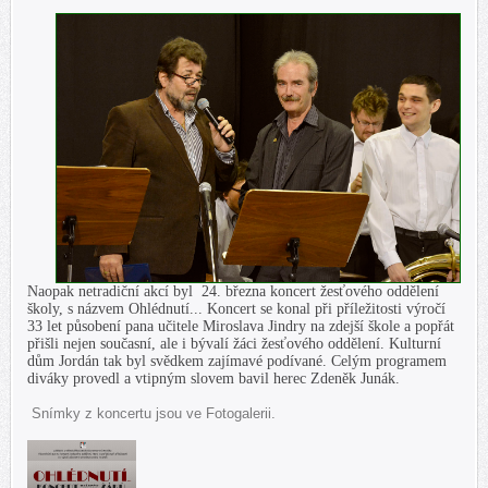
Naopak netradiční akcí byl 24. března koncert žesťového oddělení
školy, s názvem Ohlédnutí... Koncert se konal při příležitosti výročí
33 let působení pana učitele Miroslava Jindry na zdejší škole a popřát
přišli nejen současní, ale i bývalí žáci žesťového oddělení. Kulturní
dům Jordán tak byl svědkem zajímavé podívané. Celým programem
diváky provedl a vtipným slovem bavil herec Zdeněk Junák.
Snímky z koncertu jsou ve Fotogalerii.