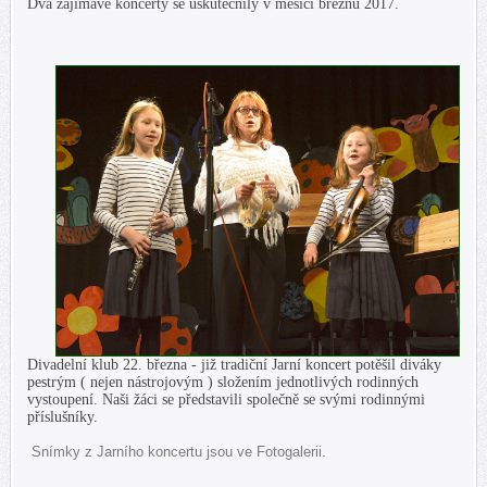
Dva zajímavé koncerty se uskutečnily v měsíci březnu 2017.
Divadelní klub 22. března - již tradiční Jarní koncert potěšil diváky
pestrým ( nejen nástrojovým ) složením jednotlivých rodinných
vystoupení. Naši žáci se představili společně se svými rodinnými
příslušníky.
Snímky z Jarního koncertu jsou ve Fotogalerii.