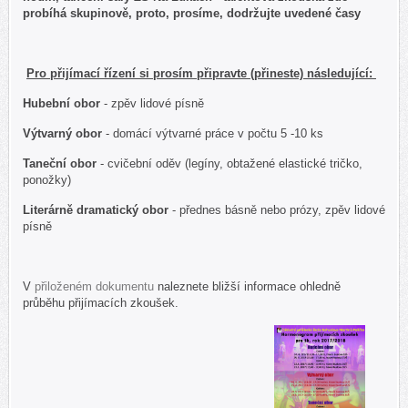
probíhá skupinově, proto, prosíme, dodržujte uvedené časy
Pro přijímací řízení si prosím připravte (přineste) následující:
Hubební obor
- zpěv lidové písně
Výtvarný obor
- domácí výtvarné práce v počtu 5 -10 ks
Taneční obor
- cvičební oděv (legíny, obtažené elastické tričko,
ponožky)
Literárně dramatický obor
- přednes básně nebo prózy, zpěv lidové
písně
V
přiloženém dokumentu
naleznete bližší informace ohledně
průběhu přijímacích zkoušek.