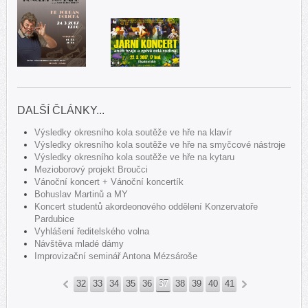
DALŠÍ ČLÁNKY...
Výsledky okresního kola soutěže ve hře na klavír
Výsledky okresního kola soutěže ve hře na smyčcové nástroje
Výsledky okresního kola soutěže ve hře na kytaru
Mezioborový projekt Broučci
Vánoční koncert + Vánoční koncertík
Bohuslav Martinů a MY
Koncert studentů akordeonového oddělení Konzervatoře
Pardubice
Vyhlášení ředitelského volna
Návštěva mladé dámy
Improvizační seminář Antona Mézsároše
32
33
34
35
36
37
38
39
40
41
«
»