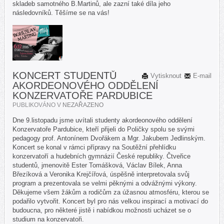
skladeb samotného B.Martinů, ale zazní také díla jeho
následovníků. Těšíme se na vás!
KONCERT STUDENTŮ
Vytisknout
E-mail
AKORDEONOVÉHO ODDĚLENÍ
KONZERVATOŘE PARDUBICE
PUBLIKOVÁNO V
NEZAŘAZENO
Dne 9.listopadu jsme uvítali studenty akordeonového oddělení
Konzervatoře Pardubice, kteří přijeli do Poličky spolu se svými
pedagogy prof. Antonínem Dvořákem a Mgr. Jakubem Jedlinským.
Koncert se konal v rámci přípravy na Soutěžní přehlídku
konzervatoří a hudebních gymnázií České republiky. Čtveřice
studentů, jmenovitě Ester Tomášková, Václav Bílek, Anna
Březíková a Veronika Krejčířová, úspěšně interpretovala svůj
program a prezentovala se velmi pěknými a odvážnými výkony.
Děkujeme všem žákům a rodičům za úžasnou atmosféru, kterou se
podařilo vytvořit. Koncert byl pro nás velkou inspirací a motivací do
budoucna, pro některé jistě i nabídkou možnosti ucházet se o
studium na konzervatoři.