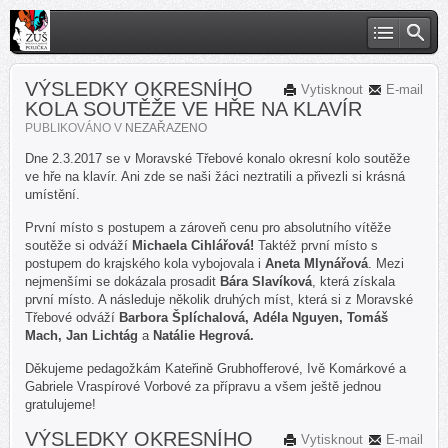
VÝSLEDKY OKRESNÍHO
Vytisknout
E-mail
KOLA SOUTĚŽE VE HŘE NA KLAVÍR
PUBLIKOVÁNO V
NEZAŘAZENO
Dne 2.3.2017 se v Moravské Třebové konalo okresní kolo soutěže
ve hře na klavír. Ani zde se naši žáci neztratili a přivezli si krásná
umístění.
První místo s postupem a zároveň cenu pro absolutního vítěže
soutěže si odváží
Michaela Cihlářová!
Taktéž první místo s
postupem do krajského kola vybojovala i
Aneta Mlynářová
. Mezi
nejmenšími se dokázala prosadit
Bára Slavíková
, která získala
první místo. A následuje několik druhých míst, která si z Moravské
Třebové odváží
Barbora Šplíchalová, Adéla Nguyen, Tomáš
Mach, Jan Lichtág
a
Natálie Hegrová.
Děkujeme pedagožkám Kateřině Grubhofferové, Ivě Komárkové a
Gabriele Vraspírové Vorbové za přípravu a všem ještě jednou
gratulujeme!
VÝSLEDKY OKRESNÍHO
Vytisknout
E-mail