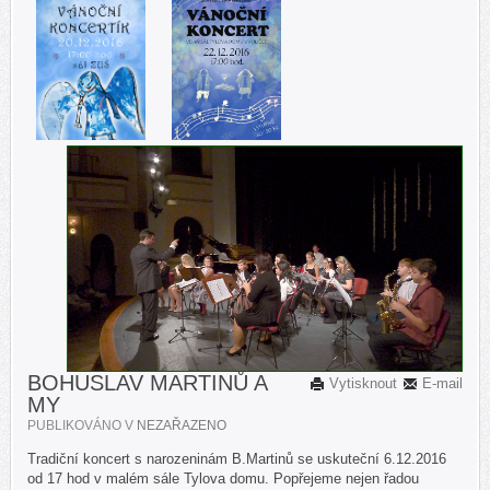
BOHUSLAV MARTINŮ A
Vytisknout
E-mail
MY
PUBLIKOVÁNO V
NEZAŘAZENO
Tradiční koncert s narozeninám B.Martinů se uskuteční 6.12.2016
od 17 hod v malém sále Tylova domu. Popřejeme nejen řadou