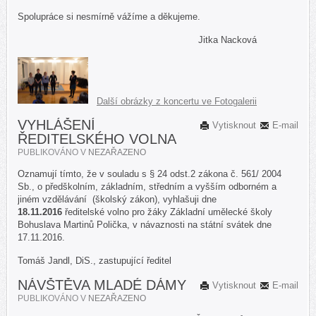
Spolupráce si nesmírně vážíme a děkujeme.
Jitka Nacková
Další obrázky z koncertu ve Fotogalerii
VYHLÁŠENÍ
Vytisknout
E-mail
ŘEDITELSKÉHO VOLNA
PUBLIKOVÁNO V
NEZAŘAZENO
Oznamují tímto, že v souladu s § 24 odst.2 zákona č. 561/ 2004
Sb., o předškolním, základním, středním a vyšším odborném a
jiném vzdělávání (školský zákon), vyhlašuji dne
18.11.2016
ředitelské volno pro žáky Základní umělecké školy
Bohuslava Martinů Polička, v návaznosti na státní svátek dne
17.11.2016.
Tomáš Jandl, DiS., zastupující ředitel
NÁVŠTĚVA MLADÉ DÁMY
Vytisknout
E-mail
PUBLIKOVÁNO V
NEZAŘAZENO