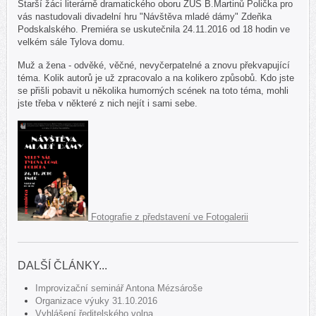
Starší žáci literárně dramatického oboru ZUŠ B.Martinů Polička pro
vás nastudovali divadelní hru "Návštěva mladé dámy" Zdeňka
Podskalského. Premiéra se uskutečnila 24.11.2016 od 18 hodin ve
velkém sále Tylova domu.
Muž a žena - odvěké, věčné, nevyčerpatelné a znovu překvapující
téma. Kolik autorů je už zpracovalo a na kolikero způsobů. Kdo jste
se přišli pobavit u několika humorných scének na toto téma, mohli
jste třeba v některé z nich nejít i sami sebe.
Fotografie z představení ve Fotogalerii
DALŠÍ ČLÁNKY...
Improvizační seminář Antona Mézsároše
Organizace výuky 31.10.2016
Vyhlášení ředitelského volna