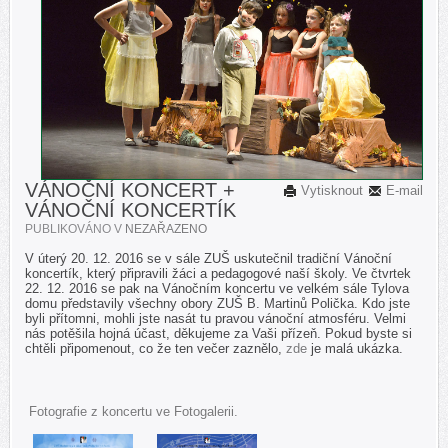
VÁNOČNÍ KONCERT +
Vytisknout
E-mail
VÁNOČNÍ KONCERTÍK
PUBLIKOVÁNO V
NEZAŘAZENO
V úterý 20. 12. 2016 se v sále ZUŠ uskutečnil tradiční Vánoční
koncertík, který připravili žáci a pedagogové naší školy. Ve čtvrtek
22. 12. 2016 se pak na Vánočním koncertu ve velkém sále Tylova
domu představily všechny obory ZUŠ B. Martinů Polička. Kdo jste
byli přítomni, mohli jste nasát tu pravou vánoční atmosféru. Velmi
nás potěšila hojná účast, děkujeme za Vaši přízeň.
Pokud byste si
chtěli připomenout, co že ten večer zaznělo,
zde
je malá ukázka.
Fotografie z koncertu ve Fotogalerii.