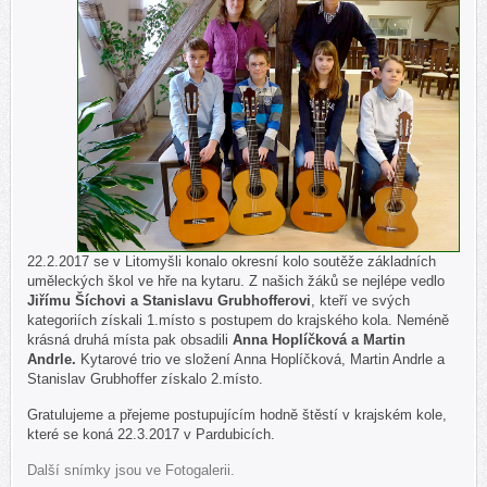
22.2.2017 se v Litomyšli konalo okresní kolo soutěže
základních
uměleckých škol ve hře na kytaru. Z našich žáků se nejlépe vedlo
Jiřímu Šíchovi a Stanislavu Grubhofferovi
, kteří ve svých
kategoriích získali 1.místo s postupem do krajského kola. Neméně
krásná druhá místa pak obsadili
Anna Hoplíčková a Martin
Andrle.
Kytarové trio ve složení Anna Hoplíčková, Martin Andrle a
Stanislav Grubhoffer získalo 2.místo.
Gratulujeme a přejeme postupujícím hodně štěstí v krajském kole,
které se koná 22.3.2017 v Pardubicích.
Další snímky jsou ve Fotogalerii.