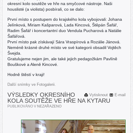
okresní kolo soutěže ve hře na smyčcové nástroje. Naši
houslisté (a violista) posbírali, co se dalo:
První místo s postupem do krajského kola vybojovali: Johana
Jelínková, Miriam Kašparová, Lada Kincová, Štěpán Šafář,
Radim Šafář i koncertantní duo Vendula Pucharová a Natálie
Šafářová.
První místo pak získávají Sára Vraspírová a Rozálie Jánová.
Neméně krásné druhé místo ve své kategorii obsadil Vojtěch
Švejda.
Gratulujeme nejen jim, ale také jejich pedagožkám Pavlíně
Bouškové a Aleně Kincové.
Hodně štěstí v kraji!
Další snímky ve Fotogalerii.
VÝSLEDKY OKRESNÍHO
Vytisknout
E-mail
KOLA SOUTĚŽE VE HŘE NA KYTARU
PUBLIKOVÁNO V
NEZAŘAZENO