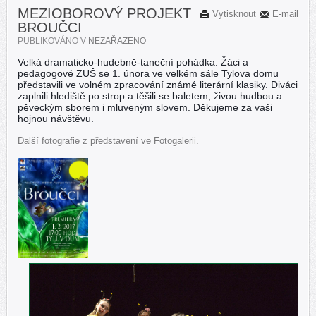
MEZIOBOROVÝ PROJEKT
Vytisknout
E-mail
BROUČCI
PUBLIKOVÁNO V
NEZAŘAZENO
Velká dramaticko-hudebně-taneční pohádka. Žáci a
pedagogové ZUŠ se 1. února ve velkém sále Tylova domu
představili ve volném zpracování známé literární klasiky. Diváci
zaplnili hlediště po strop a těšili se baletem, živou hudbou a
pěveckým sborem i mluveným slovem.
Děkujeme za vaši
hojnou návštěvu.
Další fotografie z představení ve Fotogalerii.