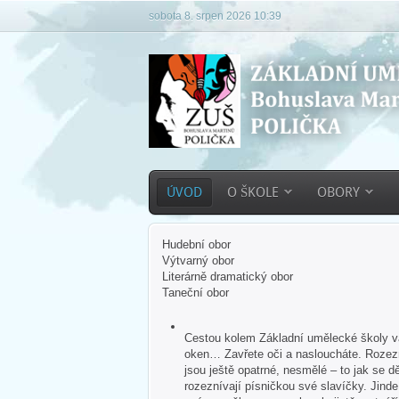
sobota 8. srpen 2026 10:39
ÚVOD
O ŠKOLE
OBORY
Hudební obor
Výtvarný obor
Literárně dramatický obor
Taneční obor
Cestou kolem Základní umělecké školy vás
oken… Zavřete oči a nasloucháte. Rozezn
jsou ještě opatrné, nesmělé – to jak se dě
rozeznívají písničkou své slavíčky. Jind