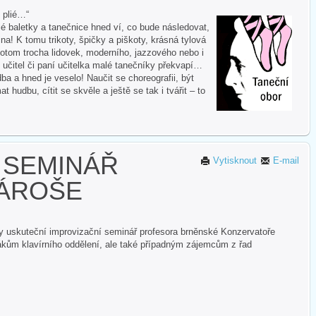
i plié…“
 baletky a tanečnice hned ví, co bude následovat,
na! K tomu trikoty, špičky a piškoty, krásná tylová
otom trocha lidovek, moderního, jazzového nebo i
 učitel či paní učitelka malé tanečníky překvapí…
ba a hned je veselo! Naučit se choreografii, být
hudbu, cítit se skvěle a ještě se tak i tvářit – to
 SEMINÁŘ
Vytisknout
E-mail
ÁROŠE
ly uskuteční improvizační seminář profesora brněnské Konzervatoře
kům klavírního oddělení, ale také případným zájemcům z řad