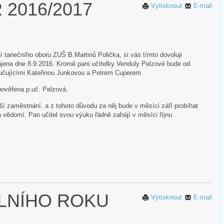
 2016/2017
Vytisknout
E-mail
anečního oboru ZUŠ B.Martinů Polička, si vás tímto dovoluji
ájena dne 8.9.2016. Kromě paní učitelky Venduly Pelzové bude od
yučujícími Kateřinou Junkovou a Petrem Cuperem.
 pověřena p.uč. Pelzová.
ší zaměstnání, a z tohoto důvodu za něj bude v měsíci září probíhat
a vědomí. Pan učitel svou výuku řádně zahájí v měsíci říjnu .
LNÍHO ROKU
Vytisknout
E-mail