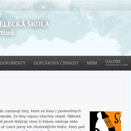
GALERIE
DOKUMENTY
DOPLŇKOVÁ ČINNOST
MBM
FOTOGRAFIE A VIDEA
 zastavují tóny, které se linou z pootevřených
áváte, že tóny nejsou všechny stejné. Některé
ti prvně dotýkají strun či kláves nástroje nebo
e už zazní jasný tón zkušenějšího hráče, který pod