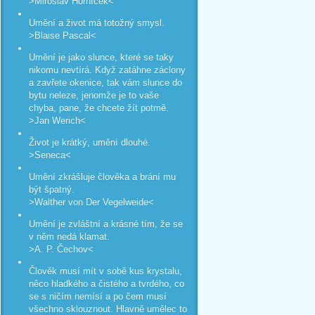
>Miroslav Horníček<
Umění a život má totožný smysl.
>Blaise Pascal<
Umění je jako slunce, které se taky
nikomu nevtírá. Když zatáhne záclony
a zavřete okenice, tak vám slunce do
bytu neleze, jenomže je to vaše
chyba, pane, že chcete žít potmě.
>Jan Werich<
Život je krátký, umění dlouhé.
>Seneca<
Umění zkrášluje člověka a brání mu
být špatný.
>Walther von Der Vegelweide<
Umění je zvláštní a krásné tím, že se
v něm nedá klamat.
>A. P. Čechov<
Člověk musí mít v sobě kus krystalu,
něco hladkého a čistého a tvrdého, co
se s ničím nemísí a po čem musí
všechno sklouznout. Hlavně umělec to