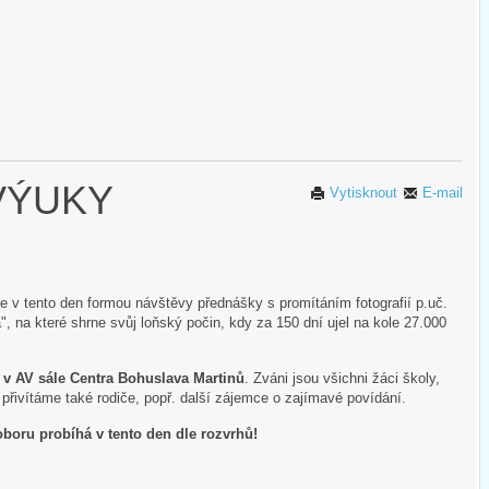
VÝUKY
Vytisknout
E-mail
 v tento den formou návštěvy přednášky s promítáním fotografií p.uč.
 na které shrne svůj loňský počin, kdy za 150 dní ujel na kole 27.000
 v AV sále Centra Bohuslava Martinů
. Zváni jsou všichni žáci školy,
di přivítáme také rodiče, popř. další zájemce o zajímavé povídání.
oboru probíhá v tento den dle rozvrhů!