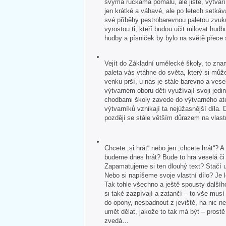
svýma ručkama pomalu, ale jistě, vytvář
jen krátké a váhavé, ale po letech setkává
své příběhy pestrobarevnou paletou zvuk
vyrostou ti, kteří budou učit milovat hudb
hudby a písniček by bylo na světě přece
Vejít do Základní umělecké školy, to zna
paleta vás vtáhne do světa, který si může
venku prší, u nás je stále barevno a veselo
výtvarném oboru děti využívají svoji jedin
chodbami školy zavede do výtvarného ate
výtvarníků vznikají ta nejúžasnější díla. 
později se stále větším důrazem na vlastn
Chcete „si hrát“ nebo jen „chcete hrát“?
budeme dnes hrát? Bude to hra veselá č
Zapamatujeme si ten dlouhý text? Stačí u
Nebo si napíšeme svoje vlastní dílo? Je 
Tak tohle všechno a ještě spousty dalšíh
si také zazpívají a zatančí – to vše mus
do opony, nespadnout z jeviště, na nic 
umět dělat, jakože to tak má být – pros
zvedá…