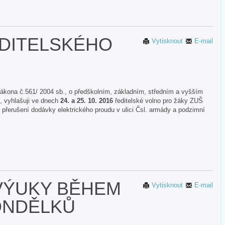
EDITELSKÉHO
Vytisknout
E-mail
zákona č.561/ 2004 sb., o předškolním, základním, středním a vyšším
, vyhlašuji ve dnech
24. a 25. 10. 2016
ředitelské volno pro žáky ZUŠ
 přerušení dodávky elektrického proudu v ulici Čsl. armády a podzimní
VÝUKY BĚHEM
Vytisknout
E-mail
ONDĚLKŮ