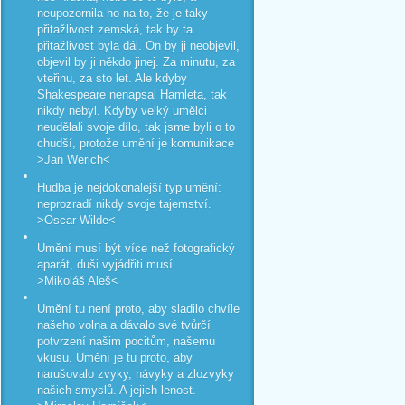
neupozornila ho na to, že je taky
přitažlivost zemská, tak by ta
přitažlivost byla dál. On by ji neobjevil,
objevil by ji někdo jinej. Za minutu, za
vteřinu, za sto let. Ale kdyby
Shakespeare nenapsal Hamleta, tak
nikdy nebyl. Kdyby velký umělci
neudělali svoje dílo, tak jsme byli o to
chudší, protože umění je komunikace
>Jan Werich<
Hudba je nejdokonalejší typ umění:
neprozradí nikdy svoje tajemství.
>Oscar Wilde<
Umění musí být více než fotografický
aparát, duši vyjádřiti musí.
>Mikoláš Aleš<
Umění tu není proto, aby sladilo chvíle
našeho volna a dávalo své tvůrčí
potvrzení našim pocitům, našemu
vkusu. Umění je tu proto, aby
narušovalo zvyky, návyky a zlozvyky
našich smyslů. A jejich lenost.