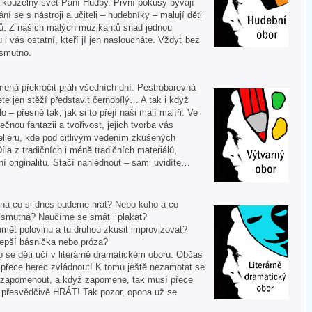
í kouzelný svět Paní Hudby. První pokusy bývají
ní se s nástroji a učiteli – hudebníky – malují děti
ů. Z našich malých muzikantů snad jednou
u i vás ostatní, kteří jí jen nasloucháte. Vždyť bez
 smutno.
mená překročit práh všedních dní. Pestrobarevná
te jen stěží představit černobílý… A tak i když
 – přesně tak, jak si to přejí naši malí malíři. Ve
ečnou fantazii a tvořivost, jejich tvorba vás
liéru, kde pod citlivým vedením zkušených
Díla z tradičních i méně tradičních materiálů,
í originalitu. Stačí nahlédnout – sami uvidíte…
 A na co si dnes budeme hrát? Nebo koho a co
i smutná? Naučíme se smát i plakat?
mět polovinu a tu druhou zkusit improvizovat?
lepší básnička nebo próza?
o se děti učí v literárně dramatickém oboru. Občas
í přece herec zvládnout! K tomu ještě nezamotat se
nezapomenout, a když zapomene, tak musí přece
tě přesvědčivě HRÁT! Tak pozor, opona už se