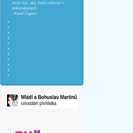
musí mít, aby mohl usilovat o
dokonalostech.
>Karel Čapek<