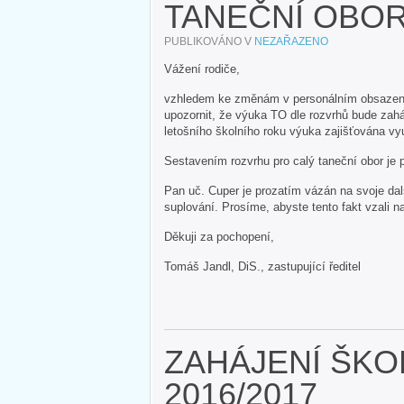
TANEČNÍ OBOR
PUBLIKOVÁNO V
NEZAŘAZENO
Vážení rodiče,
vzhledem ke změnám v personálním obsazení t
upozornit, že výuka TO dle rozvrhů bude zah
letošního školního roku výuka zajišťována v
Sestavením rozvrhu pro calý taneční obor je
Pan uč. Cuper je prozatím vázán na svoje dal
suplování. Prosíme, abyste tento fakt vzali n
Děkuji za pochopení,
Tomáš Jandl, DiS., zastupující ředitel
ZAHÁJENÍ ŠKO
2016/2017