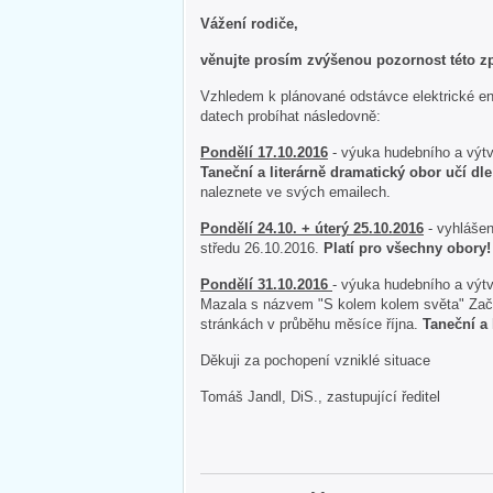
Vážení rodiče,
věnujte prosím zvýšenou pozornost této z
Vzhledem k plánované odstávce elektrické e
datech probíhat následovně:
Pondělí 17.10.2016
- výuka hudebního a výtv
Taneční a literárně dramatický obor učí dl
naleznete ve svých emailech.
Pondělí 24.10. + úterý 25.10.2016
- vyhlášen
středu 26.10.2016.
Platí pro všechny obory!
Pondělí 31.10.2016
- výuka hudebního a výt
Mazala s názvem "S kolem kolem světa" Zač
stránkách v průběhu měsíce října.
Taneční a 
Děkuji za pochopení vzniklé situace
Tomáš Jandl, DiS., zastupující ředitel