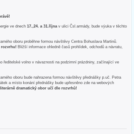
právě!
nergie ve dnech
17.,24. a 31.října
v ulici Čsl.armády, bude výuka v těchto
arného oboru proběhne formou návštěvy Centra Bohuslava Martinů.
e rozvrhu!
Bližší informace ohledně časů prohlídek, odchodů a návratu,
o ředitelské volno v návaznosti na podzimní prázdniny, začínající ve
varného oboru bude nahrazena formou návštěvy přednášky p.uč. Petra
átek a místo konání přednášky bude upřesněno zde na webových
literárně dramatický obor učí dle rozvrhů!