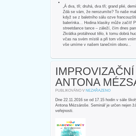
„Á dva, tři; druhá, dva tři; grand plié, dem
Zdá se vám, že nerozumíte? To naše malé
když se z baletního sálu ozve francouzšti
balerínka… Hodina klasiky může začít! P
streetdance tance – záleží, čím dnes pan
Zkrátka protáhnout tělo, k tomu dobrá hud
včas na svém místě a při tom všem vnímat 
vše umíme v našem tanečním oboru...
IMPROVIZAČNÍ
ANTONA MÉZS
PUBLIKOVÁNO V
NEZAŘAZENO
Dne 22.11.2016 se od 17.15 hodin v sále ško
Antona Mézsároše. Seminář je určen nejen žá
veřejnosti.