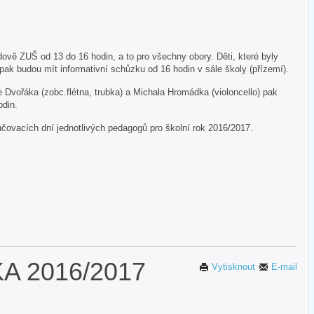
ově ZUŠ od 13 do 16 hodin, a to pro všechny obory. Děti, které byly
 pak budou mít informativní schůzku od 16 hodin v sále školy (přízemí).
Dvořáka (zobc.flétna, trubka) a Michala Hromádka (violoncello) pak
hodin.
čovacích dní jednotlivých pedagogů pro školní rok 2016/2017.
A 2016/2017
Vytisknout
E-mail