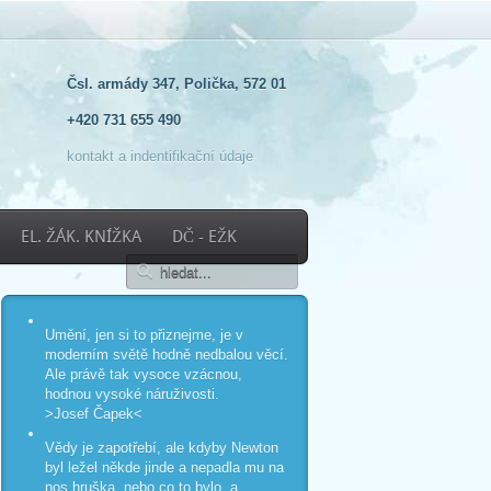
Čsl. armády 347, Polička, 572 01
+420 731 655 490
kontakt a indentifikační údaje
EL. ŽÁK. KNÍŽKA
DČ - EŽK
Umění, jen si to přiznejme, je v
moderním světě hodně nedbalou věcí.
Ale právě tak vysoce vzácnou,
hodnou vysoké náruživosti.
>Josef Čapek<
Vědy je zapotřebí, ale kdyby Newton
byl ležel někde jinde a nepadla mu na
nos hruška, nebo co to bylo, a