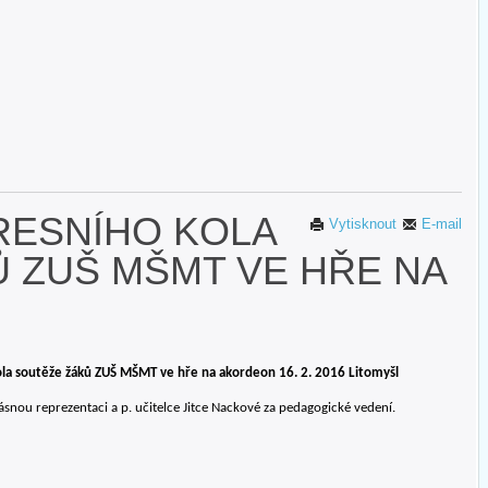
RESNÍHO KOLA
Vytisknout
E-mail
 ZUŠ MŠMT VE HŘE NA
ola soutěže žáků ZUŠ MŠMT ve hře na akordeon 16. 2. 2016 Litomyšl
nou reprezentaci a p. učitelce Jitce Nackové za pedagogické vedení.