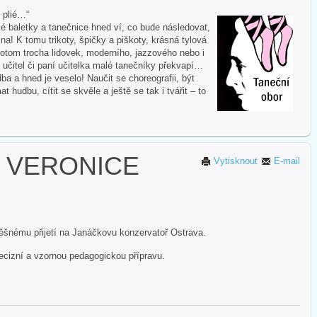
i plié…“
 baletky a tanečnice hned ví, co bude následovat,
na! K tomu trikoty, špičky a piškoty, krásná tylová
otom trocha lidovek, moderního, jazzového nebo i
 učitel či paní učitelka malé tanečníky překvapí…
ba a hned je veselo! Naučit se choreografii, být
hudbu, cítit se skvěle a ještě se tak i tvářit – to
 VERONICE
Vytisknout
E-mail
ěšnému přijetí na Janáčkovu konzervatoř Ostrava.
ecizní a vzornou pedagogickou přípravu.