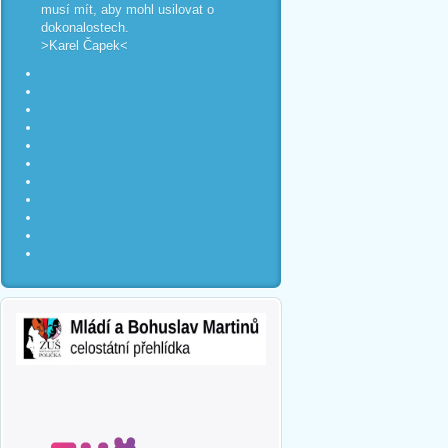
musí mít, aby mohl usilovat o
dokonalostech.
>Karel Čapek<