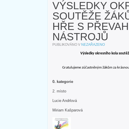
VÝSLEDKY OK
SOUTĚŽE ŽÁK
HŘE S PŘEVA
NÁSTROJŮ
PUBLIKOVÁNO V
NEZAŘAZENO
Výsledky okresního kola soutě
Gratulujeme zúčastněným žákům za krásnou r
0. kategorie
2. mí
Lucie Andrlová
Miriam Kašparová