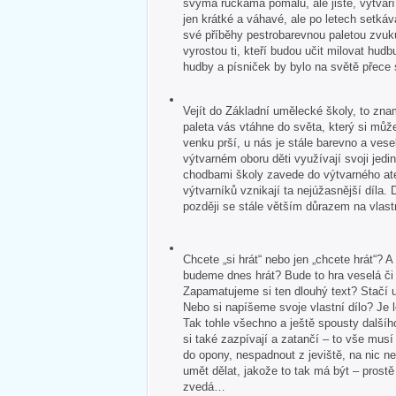
svýma ručkama pomalu, ale jistě, vytvář
jen krátké a váhavé, ale po letech setkává
své příběhy pestrobarevnou paletou zvuk
vyrostou ti, kteří budou učit milovat hudb
hudby a písniček by bylo na světě přece
Vejít do Základní umělecké školy, to zna
paleta vás vtáhne do světa, který si může
venku prší, u nás je stále barevno a veselo
výtvarném oboru děti využívají svoji jedin
chodbami školy zavede do výtvarného ate
výtvarníků vznikají ta nejúžasnější díla. 
později se stále větším důrazem na vlastn
Chcete „si hrát“ nebo jen „chcete hrát“?
budeme dnes hrát? Bude to hra veselá č
Zapamatujeme si ten dlouhý text? Stačí u
Nebo si napíšeme svoje vlastní dílo? Je 
Tak tohle všechno a ještě spousty dalšíh
si také zazpívají a zatančí – to vše mus
do opony, nespadnout z jeviště, na nic 
umět dělat, jakože to tak má být – pros
zvedá…