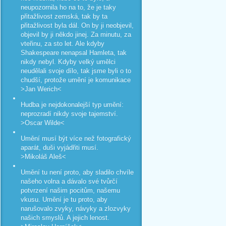
neupozornila ho na to, že je taky
přitažlivost zemská, tak by ta
přitažlivost byla dál. On by ji neobjevil,
objevil by ji někdo jinej. Za minutu, za
vteřinu, za sto let. Ale kdyby
Shakespeare nenapsal Hamleta, tak
nikdy nebyl. Kdyby velký umělci
neudělali svoje dílo, tak jsme byli o to
chudší, protože umění je komunikace
>Jan Werich<
Hudba je nejdokonalejší typ umění:
neprozradí nikdy svoje tajemství.
>Oscar Wilde<
Umění musí být více než fotografický
aparát, duši vyjádřiti musí.
>Mikoláš Aleš<
Umění tu není proto, aby sladilo chvíle
našeho volna a dávalo své tvůrčí
potvrzení našim pocitům, našemu
vkusu. Umění je tu proto, aby
narušovalo zvyky, návyky a zlozvyky
našich smyslů. A jejich lenost.