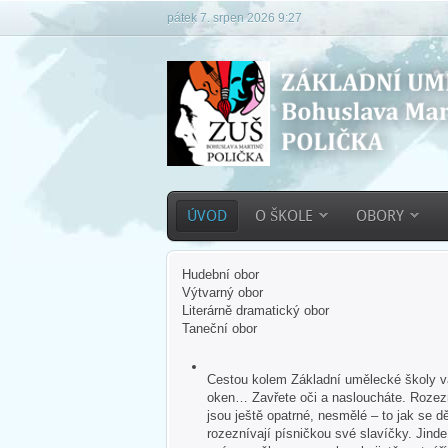
pátek 7. srpen 2026 9:27
ÚVOD
O ŠKOLE
OBORY
Hudební obor
Výtvarný obor
Literárně dramatický obor
Taneční obor
Cestou kolem Základní umělecké školy vás
oken… Zavřete oči a nasloucháte. Rozezn
jsou ještě opatrné, nesmělé – to jak se dě
rozeznívají písničkou své slavíčky. Jind