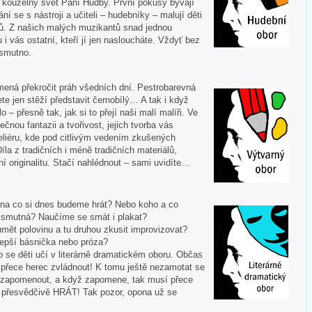
í kouzelný svět Paní Hudby. První pokusy bývají
ní se s nástroji a učiteli – hudebníky – malují děti
ů. Z našich malých muzikantů snad jednou
u i vás ostatní, kteří jí jen nasloucháte. Vždyť bez
 smutno.
mená překročit práh všedních dní. Pestrobarevná
te jen stěží představit černobílý… A tak i když
 – přesně tak, jak si to přejí naši malí malíři. Ve
ečnou fantazii a tvořivost, jejich tvorba vás
liéru, kde pod citlivým vedením zkušených
Díla z tradičních i méně tradičních materiálů,
í originalitu. Stačí nahlédnout – sami uvidíte…
 A na co si dnes budeme hrát? Nebo koho a co
i smutná? Naučíme se smát i plakat?
mět polovinu a tu druhou zkusit improvizovat?
lepší básnička nebo próza?
o se děti učí v literárně dramatickém oboru. Občas
í přece herec zvládnout! K tomu ještě nezamotat se
nezapomenout, a když zapomene, tak musí přece
tě přesvědčivě HRÁT! Tak pozor, opona už se