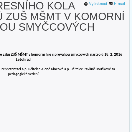
RESNÍHO KOLA
Vytisknout
E-mail
Ů ZUŠ MŠMT V KOMORNÍ
HOU SMYČCOVÝCH
že žáků ZUŠ MŠMT v komorní hře s převahou smyčcových nástrojů 18. 2. 2016
Letohrad
eprezentaci a p. učitelce Aleně Kincové a p. učitelce Pavlíně Bouškové za
pedagogické vedení
sto