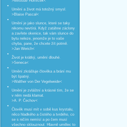
>Miroslav Horníček<
Umění a život má totožný smysl.
>Blaise Pascal<
Umění je jako slunce, které se taky
nikomu nevtírá. Když zatáhne záclony
a zavřete okenice, tak vám slunce do
bytu neleze, jenomže je to vaše
chyba, pane, že chcete žít potmě.
>Jan Werich<
Život je krátký, umění dlouhé.
>Seneca<
Umění zkrášluje člověka a brání mu
být špatný.
>Walther von Der Vegelweide<
Umění je zvláštní a krásné tím, že se
v něm nedá klamat.
>A. P. Čechov<
Člověk musí mít v sobě kus krystalu,
něco hladkého a čistého a tvrdého, co
se s ničím nemísí a po čem musí
všechno sklouznout. Hlavně umělec to