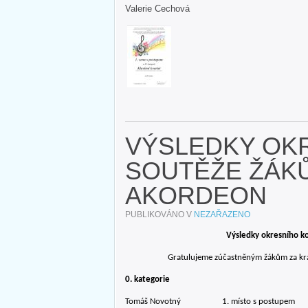
Valerie Cechová
VÝSLEDKY OK
SOUTĚŽE ŽÁKŮ
AKORDEON
PUBLIKOVÁNO V
NEZAŘAZENO
Výsledky okresního k
Gratulujeme zúčastněným žákům za krás
0. kategorie
Tomáš Novotný 1. místo s postupem