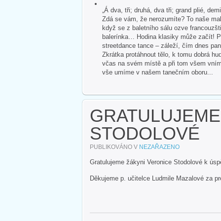
„Á dva, tři; druhá, dva tři; grand plié, dem
Zdá se vám, že nerozumíte? To naše malé
když se z baletního sálu ozve francouzšti
balerínka… Hodina klasiky může začít! P
streetdance tance – záleží, čím dnes pan
Zkrátka protáhnout tělo, k tomu dobrá hud
včas na svém místě a při tom všem vnímat 
vše umíme v našem tanečním oboru...
GRATULUJEME
STODOLOVÉ
PUBLIKOVÁNO V
NEZAŘAZENO
Gratulujeme žákyni Veronice Stodolové k úsp
Děkujeme p. učitelce Ludmile Mazalové za pr