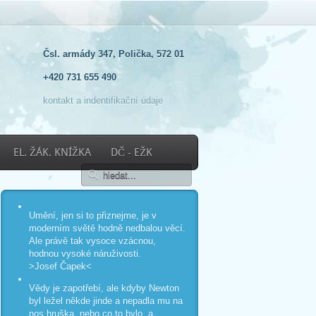
Čsl. armády 347, Polička, 572 01
+420 731 655 490
kontakt a indentifikační údaje
EL. ŽÁK. KNÍŽKA
DČ - EŽK
Umění, jen si to přiznejme, je v
moderním světě hodně nedbalou věcí.
Ale právě tak vysoce vzácnou,
hodnou vysoké náruživosti.
>Josef Čapek<
Vědy je zapotřebí, ale kdyby Newton
byl ležel někde jinde a nepadla mu na
nos hruška, nebo co to bylo, a