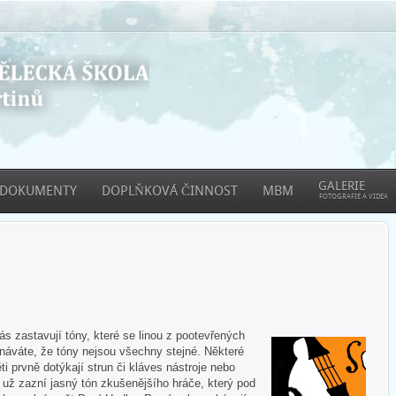
GALERIE
DOKUMENTY
DOPLŇKOVÁ ČINNOST
MBM
FOTOGRAFIE A VIDEA
 zastavují tóny, které se linou z pootevřených
áváte, že tóny nejsou všechny stejné. Některé
ti prvně dotýkají strun či kláves nástroje nebo
e už zazní jasný tón zkušenějšího hráče, který pod