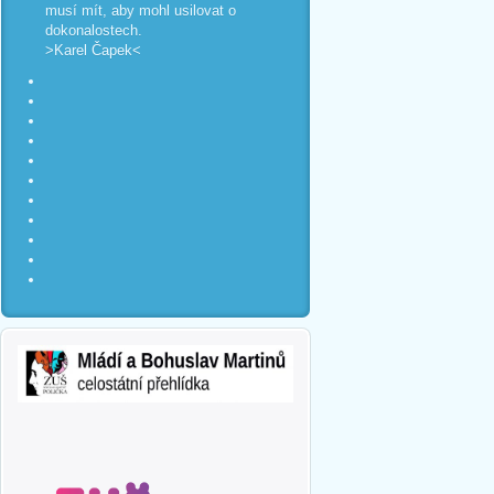
musí mít, aby mohl usilovat o
dokonalostech.
>Karel Čapek<