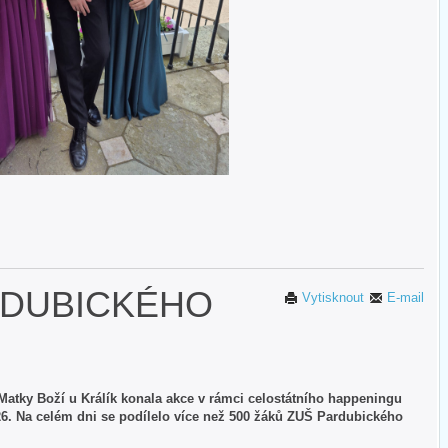
RDUBICKÉHO
Vytisknout
E-mail
e Matky Boží u Králík konala akce v rámci celostátního happeningu
. Na celém dni se podílelo více než 500 žáků ZUŠ Pardubického