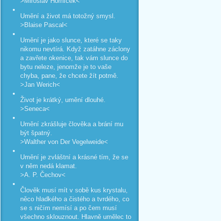
>Miroslav Horníček<
Umění a život má totožný smysl.
>Blaise Pascal<
Umění je jako slunce, které se taky
nikomu nevtírá. Když zatáhne záclony
a zavřete okenice, tak vám slunce do
bytu neleze, jenomže je to vaše
chyba, pane, že chcete žít potmě.
>Jan Werich<
Život je krátký, umění dlouhé.
>Seneca<
Umění zkrášluje člověka a brání mu
být špatný.
>Walther von Der Vegelweide<
Umění je zvláštní a krásné tím, že se
v něm nedá klamat.
>A. P. Čechov<
Člověk musí mít v sobě kus krystalu,
něco hladkého a čistého a tvrdého, co
se s ničím nemísí a po čem musí
všechno sklouznout. Hlavně umělec to