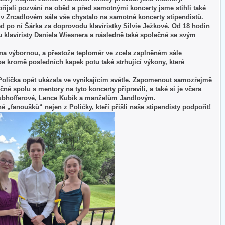
řijali pozvání na oběd a před samotnými koncerty jsme stihli také
 v Zrcadlovém sále vše chystalo na samotné koncerty stipendistů.
ed po ní Šárka za doprovodu klavíristky Silvie Ježkové. Od 18 hodin
u klavíristy Daniela Wiesnera a následně také společně se svým
 na výbornou, a přestože teploměr ve zcela zaplněném sále
e kromě posledních kapek potu také strhující výkony, které
olička opět ukázala ve vynikajícím světle. Zapomenout samozřejmě
ně spolu s mentory na tyto koncerty připravili, a také si je včera
 Grubhofferové, Lence Kubík a manželům Jandlovým.
 „fanoušků“ nejen z Poličky, kteří přišli naše stipendisty podpořit!