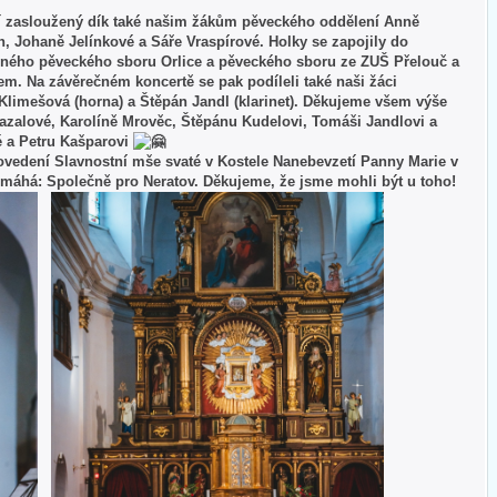
tří zasloužený dík také našim žákům pěveckého oddělení Anně
, Johaně Jelínkové a Sáře Vraspírové. Holky se zapojily do
ného pěveckého sboru Orlice a pěveckého sboru ze ZUŠ Přelouč a
em. Na závěrečném koncertě se pak podíleli také naši žáci
Klimešová (horna) a Štěpán Jandl (klarinet). Děkujeme všem výše
zalové, Karolíně Mrověc, Štěpánu Kudelovi, Tomáši Jandlovi a
é a Petru Kašparovi
ovedení Slavnostní mše svaté v Kostele Nanebevzetí Panny Marie v
máhá: Společně pro Neratov. Děkujeme, že jsme mohli být u toho!