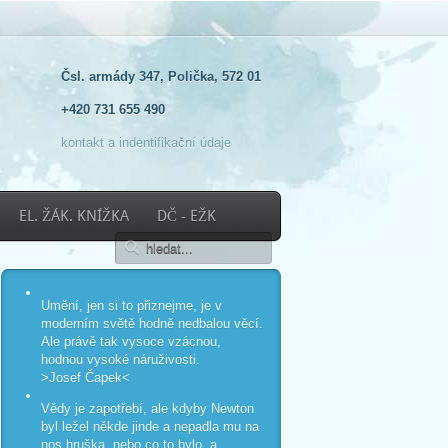
Čsl. armády 347, Polička, 572 01
+420 731 655 490
kontakt a indentifikační údaje
EL. ŽÁK. KNÍŽKA
DČ - EŽK
Umění, jen si to přiznejme, je v
moderním světě hodně nedbalou věcí.
Ale právě tak vysoce vzácnou,
hodnou vysoké náruživosti.
>Josef Čapek<
Vědy je zapotřebí, ale kdyby Newton
byl ležel někde jinde a nepadla mu na
nos hruška, nebo co to bylo, a