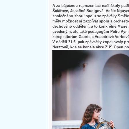
A za báječnou reprezentaci naší školy pa
Šafářové, Josefíně Budigové, Adéle Nguyen
společného sboru spolu se zpěváky Smíše
měly možnost si zazpívat spolu s orchestr
dechového oddělení, a to konkrétně Marie 
uvedeným, ale také pedagogům Petře Vyma
korepetitorům Gabriele Vraspírové Vorbov
V něděli 31.5. pak zpěvačky zopakovaly pr
Neratově, kde se konala akce ZUŠ Open po