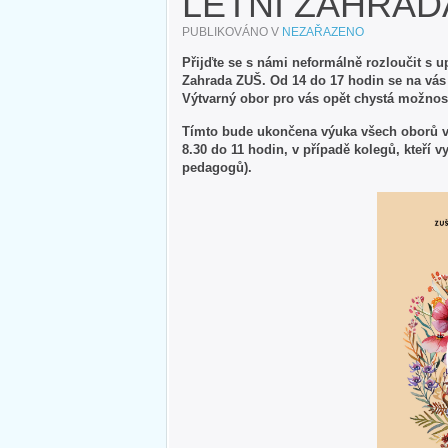
LETNÍ ZAHRAD
PUBLIKOVÁNO V
NEZAŘAZENO
Přijďte se s námi neformálně rozloučit s 
Zahrada ZUŠ. Od 14 do 17 hodin se na vás 
Výtvarný obor pro vás opět chystá možnosti
Tímto bude ukončena výuka všech oborů v 
8.30 do 11 hodin, v případě kolegů, kteří v
pedagogů).