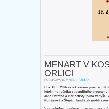
MENART V KOS
ORLICÍ
PUBLIKOVÁNO V
NEZAŘAZENO
Dne 30. 5. 2026 se v krásném prostředí No
letošního ročníku stipendijního programu
Jana Ostrého a klarinetisty Irvina Venyše. 
Roušarová a Štěpán Jandl) tak mohli svou
V dopoledních hodinách nás nejprve součas