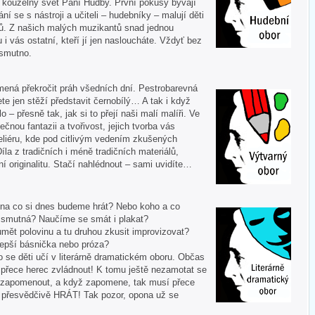
í kouzelný svět Paní Hudby. První pokusy bývají
ní se s nástroji a učiteli – hudebníky – malují děti
ů. Z našich malých muzikantů snad jednou
u i vás ostatní, kteří jí jen nasloucháte. Vždyť bez
 smutno.
mená překročit práh všedních dní. Pestrobarevná
te jen stěží představit černobílý… A tak i když
 – přesně tak, jak si to přejí naši malí malíři. Ve
ečnou fantazii a tvořivost, jejich tvorba vás
liéru, kde pod citlivým vedením zkušených
Díla z tradičních i méně tradičních materiálů,
í originalitu. Stačí nahlédnout – sami uvidíte…
 A na co si dnes budeme hrát? Nebo koho a co
i smutná? Naučíme se smát i plakat?
mět polovinu a tu druhou zkusit improvizovat?
lepší básnička nebo próza?
o se děti učí v literárně dramatickém oboru. Občas
í přece herec zvládnout! K tomu ještě nezamotat se
nezapomenout, a když zapomene, tak musí přece
tě přesvědčivě HRÁT! Tak pozor, opona už se