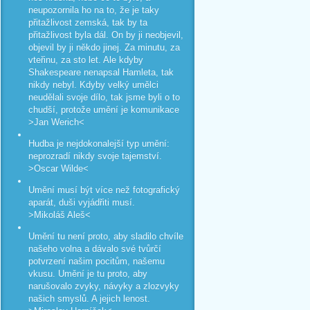
neupozornila ho na to, že je taky
přitažlivost zemská, tak by ta
přitažlivost byla dál. On by ji neobjevil,
objevil by ji někdo jinej. Za minutu, za
vteřinu, za sto let. Ale kdyby
Shakespeare nenapsal Hamleta, tak
nikdy nebyl. Kdyby velký umělci
neudělali svoje dílo, tak jsme byli o to
chudší, protože umění je komunikace
>Jan Werich<
Hudba je nejdokonalejší typ umění:
neprozradí nikdy svoje tajemství.
>Oscar Wilde<
Umění musí být více než fotografický
aparát, duši vyjádřiti musí.
>Mikoláš Aleš<
Umění tu není proto, aby sladilo chvíle
našeho volna a dávalo své tvůrčí
potvrzení našim pocitům, našemu
vkusu. Umění je tu proto, aby
narušovalo zvyky, návyky a zlozvyky
našich smyslů. A jejich lenost.