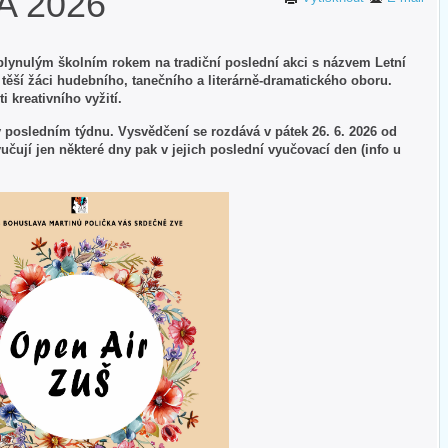
A 2026
uplynulým školním rokem na tradiční poslední akci s názvem Letní
těší žáci hudebního, tanečního a literárně-dramatického oboru.
 kreativního vyžití.
posledním týdnu. Vysvědčení se rozdává v pátek 26. 6. 2026 od
yučují jen některé dny pak v jejich poslední vyučovací den (info u