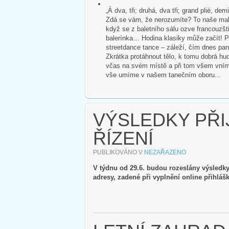
„Á dva, tři; druhá, dva tři; grand plié, dem
Zdá se vám, že nerozumíte? To naše malé
když se z baletního sálu ozve francouzšti
balerínka… Hodina klasiky může začít! P
streetdance tance – záleží, čím dnes pan
Zkrátka protáhnout tělo, k tomu dobrá hud
včas na svém místě a při tom všem vnímat 
vše umíme v našem tanečním oboru...
VÝSLEDKY PŘI
ŘÍZENÍ
PUBLIKOVÁNO V
NEZAŘAZENO
V týdnu od 29.6. budou rozeslány výsledky 
adresy, zadené při vyplnění online přihláš