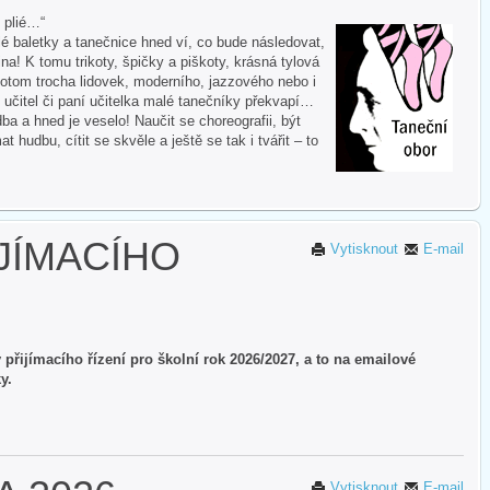
i plié…“
 baletky a tanečnice hned ví, co bude následovat,
na! K tomu trikoty, špičky a piškoty, krásná tylová
otom trocha lidovek, moderního, jazzového nebo i
 učitel či paní učitelka malé tanečníky překvapí…
ba a hned je veselo! Naučit se choreografii, být
hudbu, cítit se skvěle a ještě se tak i tvářit – to
JÍMACÍHO
Vytisknout
E-mail
přijímacího řízení pro školní rok 2026/2027, a to na emailové
ky.
Vytisknout
E-mail