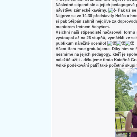
Následně stipendisté a jejich pedagogové p
návštěvu zámecké kavárny.
Pak už se
Nejprve se ve 14.30 představily Helča a hn
si pak Štěpán zahrál nejdříve za doprovod
mentorem Irvinem Venyšem.
Všichni naši stipendisté načasovali formu
vystoupal až na 26 stupňů, vymáčkli ze seb
publikum náležitě ocenilo!
Všem třem moc gratulujeme. Díky nim se P
nesmíme na jejich pedagogy, kteří je společ
náležitě užili - děkujeme tímto Kateřině
Velké poděkování patří také početné skupině