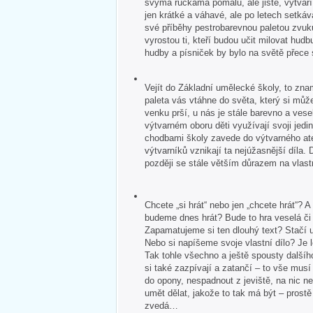
svýma ručkama pomalu, ale jistě, vytvář
jen krátké a váhavé, ale po letech setkává
své příběhy pestrobarevnou paletou zvuk
vyrostou ti, kteří budou učit milovat hudb
hudby a písniček by bylo na světě přece
Vejít do Základní umělecké školy, to zna
paleta vás vtáhne do světa, který si může
venku prší, u nás je stále barevno a veselo
výtvarném oboru děti využívají svoji jedin
chodbami školy zavede do výtvarného ate
výtvarníků vznikají ta nejúžasnější díla. 
později se stále větším důrazem na vlastn
Chcete „si hrát“ nebo jen „chcete hrát“?
budeme dnes hrát? Bude to hra veselá č
Zapamatujeme si ten dlouhý text? Stačí u
Nebo si napíšeme svoje vlastní dílo? Je 
Tak tohle všechno a ještě spousty dalšíh
si také zazpívají a zatančí – to vše mus
do opony, nespadnout z jeviště, na nic 
umět dělat, jakože to tak má být – pros
zvedá…