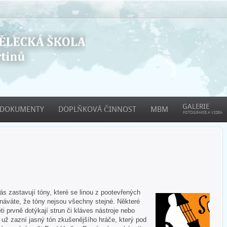
GALERIE
DOKUMENTY
DOPLŇKOVÁ ČINNOST
MBM
FOTOGRAFIE A VIDEA
 zastavují tóny, které se linou z pootevřených
áváte, že tóny nejsou všechny stejné. Některé
ti prvně dotýkají strun či kláves nástroje nebo
e už zazní jasný tón zkušenějšího hráče, který pod