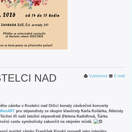
TELCI NAD
Vytisknout
E-mail
vého zámku v Kostelci nad Orlicí konaly závěrečné koncerty
MenART
pro stipendisty ze skupin klavíristy Karla Košárka, flétnisty
Všichni tři naši letošní stipendisté (Helena Kadidlová, Šárka
 roční cestu symbolicky zakončit na stejném místě.
ný majitel zámku František Kinský provedl jeho interiéry.