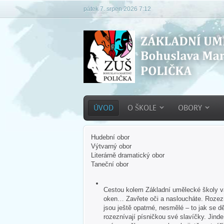
pátek 7. srpen 2026 7:12
ÚVOD
O ŠKOLE
OBORY
Hudební obor
Výtvarný obor
Literárně dramatický obor
Taneční obor
Cestou kolem Základní umělecké školy vás
oken… Zavřete oči a nasloucháte. Rozezn
jsou ještě opatrné, nesmělé – to jak se dě
rozeznívají písničkou své slavíčky. Jind