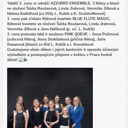
Taktéž 2. cenu si odváží AZZURRO ENSEMBLE, 3 flétny a klavír
ve složení Šárka Roušarová, Linda Jiskrová, Veronika Jílková a
Helena Kadidlová (ze třídy L. Kubík a K. Grubhofferové)
3. cenu pak získalo flétnové kvarteto BLUE FLUTE MAGIC,
flétnové kvarteto ve složení Šárka Roušarová, Linda Jiskrová,
Veronika Jílková a Jana Dalíková (p. uč. L. Kubík)
3. cena putovala také k souboru PINK QUEUE – Anna Pešinová
(zobcová flétna), Anna Stoklásková (příčná flétna), Julie
Kavanová (klavír) ze tříd L. Kubík a I. Komárkové
Gratulujeme všem dětem i jejich kantorům k opravdu úžasným
výsledkům a postupujícím přejeme v květnu v Praze hodně
štěstí!