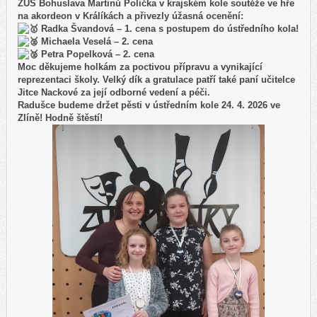
ZUŠ Bohuslava Martinů Polička v krajském kole soutěže ve hře
na akordeon v Králíkách a přivezly úžasná ocenění:
Radka Švandová – 1. cena s postupem do ústředního kola!
Michaela Veselá – 2. cena
Petra Popelková – 2. cena
Moc děkujeme holkám za poctivou přípravu a vynikající
reprezentaci školy. Velký dík a gratulace patří také paní učitelce
Jitce Nackové za její odborné vedení a péči.
Radušce budeme držet pěsti v ústředním kole 24. 4. 2026 ve
Zlíně! Hodně štěstí!