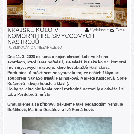
KRAJSKÉ KOLO V
Vytisknout
E-mail
KOMORNÍ HŘE SMYČCOVÝCH
NÁSTROJŮ
PUBLIKOVÁNO V
NEZAŘAZENO
Dne 11. 3. 2026 se konalo nejen okresní kolo ve hře na
akordeon, které jsme pořádali, ale taktéž krajské kolo v komorní
hře smyčcových nástrojů, které hostila ZUŠ Havlíčkova
Pardubice. A právě sem se vypravila trojice našich žákyň se
souborem NaMaSo (Natálie Mihulková, Markéta Kadidlová, Sofie
Kučerová - dvoje housle a klavír).
Holky se v krajské konkurenci rozhodně neztratily a odvážejí si
tak z Pardubic 2. místo!
Gratulujeme a za přípravu děkujeme také pedagogům Vendule
Boštíkové, Martinu Dostálovi a Ivě Komárkové.