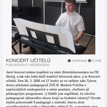
KONCERT UČITELŮ
Vytisknout
E-mail
PUBLIKOVÁNO V
NEZAŘAZENO
Jarní koncert máme úspěšně za námi (fotodokumentace na FB
školy), a tak nás čeká další tradiční březnová akce, a to Koncert
učitelů. Dne 26. 3. 2026 od 17 hodin se ve velkém sále Tylova
domu představí pedagogové ZUŠ B. Martinů Polička v
nejrůznějších seskupeních s velmi pestrým, chvílemi až
překvapivým programem :-) Věděli jste například, že všichni
pedagogové výtvarného oboru hrají na hudební nástroj? Chcete
slyšet pohromadě 9 pedagogů s melodií, kterou dost
pravděpodobně znáte z filmového plátna? To, a mnohem více