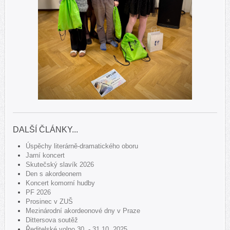
DALŠÍ ČLÁNKY...
Úspěchy literárně-dramatického oboru
Jarní koncert
Skutečský slavík 2026
Den s akordeonem
Koncert komorní hudby
PF 2026
Prosinec v ZUŠ
Mezinárodní akordeonové dny v Praze
Dittersova soutěž
Ředitelské volno 30. - 31.10. 2025