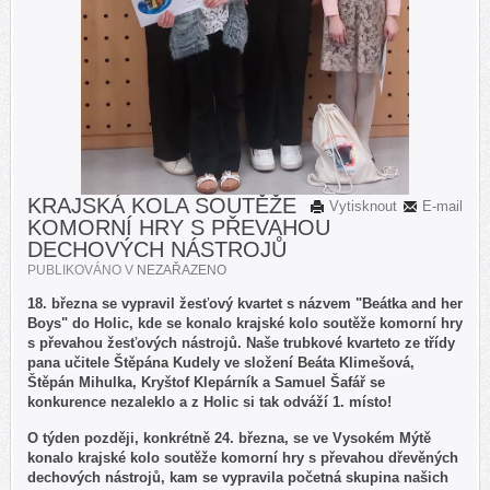
KRAJSKÁ KOLA SOUTĚŽE
Vytisknout
E-mail
KOMORNÍ HRY S PŘEVAHOU
DECHOVÝCH NÁSTROJŮ
PUBLIKOVÁNO V
NEZAŘAZENO
18. března se vypravil žesťový kvartet s názvem "Beátka and her
Boys" do Holic, kde se konalo krajské kolo soutěže komorní hry
s převahou žesťových nástrojů. Naše trubkové kvarteto ze třídy
pana učitele Štěpána Kudely ve složení Beáta Klimešová,
Štěpán Mihulka, Kryštof Klepárník a Samuel Šafář se
konkurence nezaleklo a z Holic si tak odváží 1. místo!
O týden později, konkrétně 24. března, se ve Vysokém Mýtě
konalo krajské kolo soutěže komorní hry s převahou dřevěných
dechových nástrojů, kam se vypravila početná skupina našich