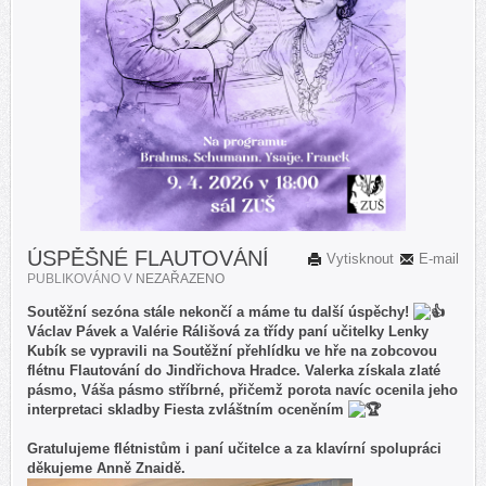
ÚSPĚŠNÉ FLAUTOVÁNÍ
Vytisknout
E-mail
PUBLIKOVÁNO V
NEZAŘAZENO
Soutěžní sezóna stále nekončí a máme tu další úspěchy!
Václav Pávek a Valérie Rálišová za třídy paní učitelky Lenky
Kubík se vypravili na Soutěžní přehlídku ve hře na zobcovou
flétnu Flautování do Jindřichova Hradce. Valerka získala zlaté
pásmo, Váša pásmo stříbrné, přičemž porota navíc ocenila jeho
interpretaci skladby Fiesta zvláštním oceněním
Gratulujeme flétnistům i paní učitelce a za klavírní spolupráci
děkujeme Anně Znaidě.