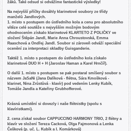
žáků. Také odsud si odvážíme fantastické výsledky!
Na nejvyšší příčky dosáhly klarinetové soubory ze třídy
manželů Jandlových.
1. místo s postupem do ústředního kola a cenu pro absolutního
vítěze celé soutěže s nejvyšším možným bodovým
ohodnocením získalo klarinetové KLARTETO Z POLIČKY ve
složení Štěpán Jandl, Marie Anna Chroustovská, Emma
Raaschová a Ondřej Jandl. Soubor si zároveň odváží speciální
ocenění za interpretaci skladby Guisganderie.
Taktéž 1. místo s postupem do ústředního kola získalo
klarinetové DUO H + H (Jaroslav Haman a Karel Hrnčíř).
O další 1. místo s postupem se pak postaral smíšený soubor s
názvem JaSaNi (Jana Dalíková - flétna, Sára Kmošková -
klarinet, Nina Zrůstůvá - klavír) pod vedením Lenky Kubík,
Tomáše Jandla a Kateřiny Grubhofferové.
Krásná umístění si dovezly i naše flétnistky (spolu s
klavíristkami).
2. cena získal soubor CAPPUCCINO HARMONY TRIO, 2 flétny a
klavír ve složení Tereza Cacková, Olga Fajmonová a Lenka
Češková (p. uč. L. Kubík a I. Komárková)