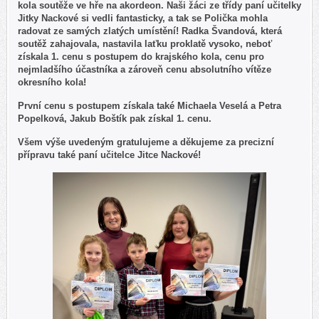
kola soutěže ve hře na akordeon. Naši žáci ze třídy paní učitelky
Jitky Nackové si vedli fantasticky, a tak se Polička mohla
radovat ze samých zlatých umístění! Radka Švandová, která
soutěž zahajovala, nastavila laťku proklatě vysoko, neboť
získala 1. cenu s postupem do krajského kola, cenu pro
nejmladšího účastníka a zároveň cenu absolutního vítěze
okresního kola!
První cenu s postupem získala také Michaela Veselá a Petra
Popelková, Jakub Boštík pak získal 1. cenu.
Všem výše uvedeným gratulujeme a děkujeme za precizní
přípravu také paní učitelce Jitce Nackové!