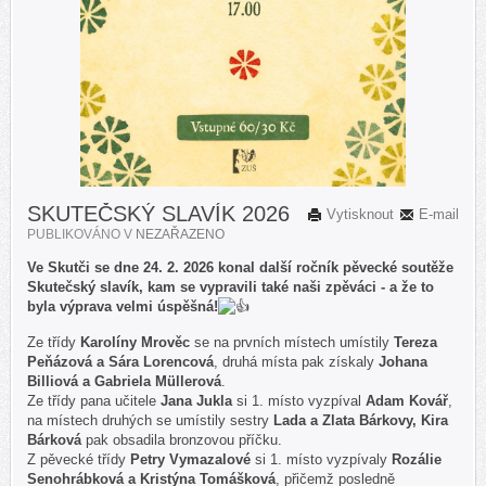
SKUTEČSKÝ SLAVÍK 2026
Vytisknout
E-mail
PUBLIKOVÁNO V
NEZAŘAZENO
Ve Skutči se dne 24. 2. 2026 konal další ročník pěvecké soutěže
Skutečský slavík, kam se vypravili také naši zpěváci - a že to
byla výprava velmi úspěšná!
Ze třídy
Karolíny Mrověc
se na prvních místech umístily
Tereza
Peňázová a Sára Lorencová
, druhá místa pak získaly
Johana
Billiová a Gabriela Müllerová
.
Ze třídy pana učitele
Jana Jukla
si 1. místo vyzpíval
Adam Kovář
,
na místech druhých se umístily sestry
Lada a Zlata Bárkovy, Kira
Bárková
pak obsadila bronzovou příčku.
Z pěvecké třídy
Petry Vymazalové
si 1. místo vyzpívaly
Rozálie
Senohrábková a Kristýna Tomášková
, přičemž posledně