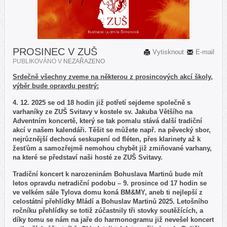
PROSINEC V ZUŠ
Vytisknout
E-mail
PUBLIKOVÁNO V
NEZAŘAZENO
Srdečně všechny zveme na některou z prosincových akcí školy,
výběr bude opravdu pestrý:
4. 12. 2025 se od 18 hodin již potřetí sejdeme společně s
varhaníky ze ZUŠ Svitavy v kostele sv. Jakuba Většího na
Adventním koncertě, který se tak pomalu stává další tradiční
akcí v našem kalendáři. Těšit se můžete např. na pěvecký sbor,
nejrůznější dechová seskupení od fléten, přes klarinety až k
žesťům a samozřejmě nemohou chybět již zmiňované varhany,
na které se představí naši hosté ze ZUŠ Svitavy.
Tradiční koncert k narozeninám Bohuslava Martinů bude mít
letos opravdu netradiční podobu – 9. prosince od 17 hodin se
ve velkém sále Tylova domu koná BM&MY, aneb ti nejlepší z
celostátní přehlídky Mládí a Bohuslav Martinů 2025. Letošního
ročníku přehlídky se totiž zúčastnily tři stovky soutěžících, a
díky tomu se nám na jaře do harmonogramu již nevešel koncert