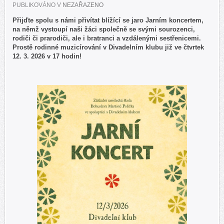
PUBLIKOVÁNO V
NEZAŘAZENO
Přijďte spolu s námi přivítat blížící se jaro Jarním koncertem,
na němž vystoupí naši žáci společně se svými sourozenci,
rodiči či prarodiči, ale i bratranci a vzdálenými sestřenicemi.
Prostě rodinné muzicírování v Divadelním klubu již ve čtvrtek
12. 3. 2026 v 17 hodin!