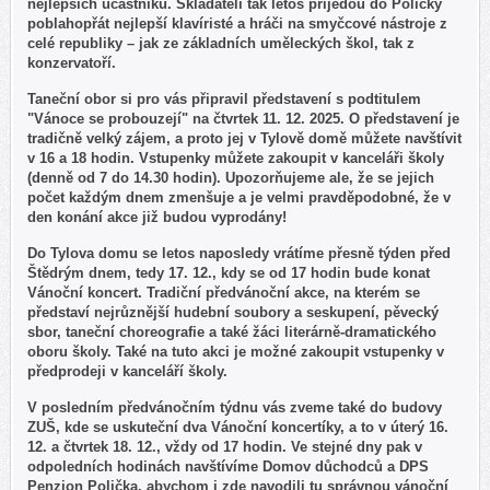
nejlepších účastníků. Skladateli tak letos přijedou do Poličky
poblahopřát nejlepší klavíristé a hráči na smyčcové nástroje z
celé republiky – jak ze základních uměleckých škol, tak z
konzervatoří.
Taneční obor si pro vás připravil představení s podtitulem
"Vánoce se probouzejí" na čtvrtek 11. 12. 2025. O představení je
tradičně velký zájem, a proto jej v Tylově domě můžete navštívit
v 16 a 18 hodin. Vstupenky můžete zakoupit v kanceláři školy
(denně od 7 do 14.30 hodin). Upozorňujeme ale, že se jejich
počet každým dnem zmenšuje a je velmi pravděpodobné, že v
den konání akce již budou vyprodány!
Do Tylova domu se letos naposledy vrátíme přesně týden před
Štědrým dnem, tedy 17. 12., kdy se od 17 hodin bude konat
Vánoční koncert. Tradiční předvánoční akce, na kterém se
představí nejrůznější hudební soubory a seskupení, pěvecký
sbor, taneční choreografie a také žáci literárně-dramatického
oboru školy. Také na tuto akci je možné zakoupit vstupenky v
předprodeji v kanceláří školy.
V posledním předvánočním týdnu vás zveme také do budovy
ZUŠ, kde se uskuteční dva Vánoční koncertíky, a to v úterý 16.
12. a čtvrtek 18. 12., vždy od 17 hodin. Ve stejné dny pak v
odpoledních hodinách navštívíme Domov důchodců a DPS
Penzion Polička, abychom i zde navodili tu správnou vánoční