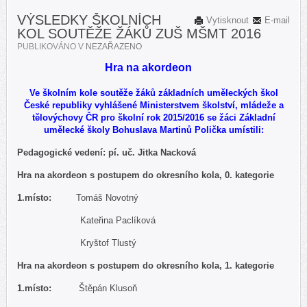
VÝSLEDKY ŠKOLNÍCH
Vytisknout
E-mail
KOL SOUTĚŽE ŽÁKŮ ZUŠ MŠMT 2016
PUBLIKOVÁNO V
NEZAŘAZENO
Hra na akordeon
Ve školním kole soutěže žáků základních uměleckých škol
České republiky vyhlášené Ministerstvem školství, mládeže a
tělovýchovy ČR pro školní rok 2015/2016 se žáci Základní
umělecké školy Bohuslava Martinů Polička umístili
:
Pedagogické vedení: pí. uč. Jitka Nacková
Hra na akordeon s postupem do okresního kola, 0. kategorie
1.
místo:
Tomáš Novotný
Kateřina Paclíková
Kryštof Tlustý
Hra na akordeon s postupem do okresního kola, 1. kategorie
1.
místo:
Štěpán Klusoň