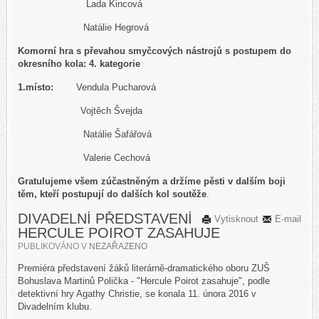
Lada Kincová
Natálie Hegrová
Komorní hra s převahou smyčcových nástrojů s postupem do
okresního kola: 4. kategorie
1.
místo:
Vendula Pucharová
Vojtěch Švejda
Natálie Šafářová
Valerie Cechová
Gratulujeme všem zúčastněným a držíme pěsti v dalším boji
těm, kteří postupují do dalších kol soutěže
.
DIVADELNÍ PŘEDSTAVENÍ
Vytisknout
E-mail
HERCULE POIROT ZASAHUJE
PUBLIKOVÁNO V
NEZAŘAZENO
Premiéra představení žáků literárně-dramatického oboru ZUŠ
Bohuslava Martinů Polička - "Hercule Poirot zasahuje", podle
detektivní hry Agathy Christie, se konala 11. února 2016 v
Divadelním klubu.