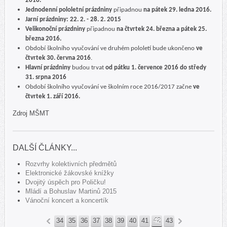
2016.
Jednodenní pololetní prázdniny
připadnou
na pátek 29. ledna 2016.
Jarní prázdniny: 22. 2. - 28. 2. 2015
Velikonoční prázdniny
připadnou
na čtvrtek 24. března a pátek 25.
března 2016.
Období školního vyučování ve druhém pololetí bude ukončeno
ve
čtvrtek 30. června 2016
.
Hlavní prázdniny
budou trvat
od pátku 1. července 2016 do středy
31. srpna 2016
Období školního vyučování ve školním roce 2016/2017 začne
ve
čtvrtek 1. září 2016.
Zdroj MŠMT
DALŠÍ ČLÁNKY...
Rozvrhy kolektivních předmětů
Elektronické žákovské knížky
Dvojitý úspěch pro Poličku!
Mládí a Bohuslav Martinů 2015
Vánoční koncert a koncertík
34
35
36
37
38
39
40
41
42
43
«
»