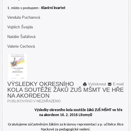
1. místo s postupem -
Klavírní kvartet
Vendula Pucharová
Vojtěch Švejda
Natálie Šafářová
Valerie Cechová
VÝSLEDKY OKRESNÍHO
Vytisknout
E-mail
KOLA SOUTĚŽE ŽÁKŮ ZUŠ MŠMT VE HŘE
NA AKORDEON
PUBLIKOVÁNO V
NEZAŘAZENO
Výsledky okresního kola soutěže žáků ZUŠ MŠMT ve hře
na akordeon 16. 2. 2016 Litomyšl
Gratulujeme zúčastněným žákům za krásnou reprezentaci a p. učitelce Jitce
Nackové za pedagogické vedení.