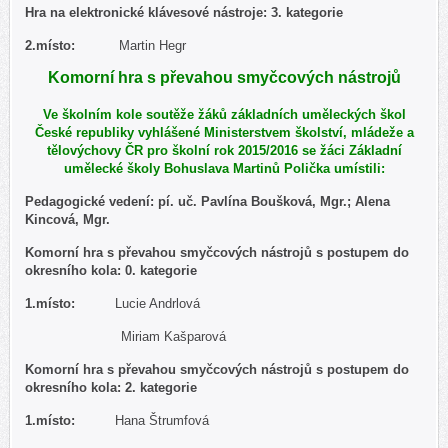
Hra na elektronické klávesové nástroje: 3. kategorie
2.
místo:
Martin Hegr
Komorní hra s převahou smyčcových nástrojů
Ve školním kole soutěže žáků základních uměleckých škol
České republiky vyhlášené Ministerstvem školství, mládeže a
tělovýchovy ČR pro školní rok 2015/2016 se žáci Základní
umělecké školy Bohuslava Martinů Polička umístili:
Pedagogické vedení: pí. uč. Pavlína Boušková, Mgr.; Alena
Kincová, Mgr.
Komorní hra s převahou smyčcových nástrojů s postupem do
okresního kola: 0. kategorie
1.
místo:
Lucie Andrlová
Miriam Kašparová
Komorní hra s převahou smyčcových nástrojů s postupem do
okresního kola: 2. kategorie
1.
místo:
Hana Štrumfová