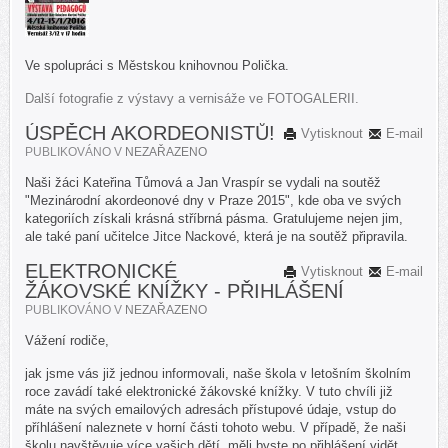
Ve spolupráci s Městskou knihovnou Polička.
Další fotografie z výstavy a vernisáže ve FOTOGALERII.
ÚSPĚCH AKORDEONISTŮ!
Vytisknout
E-mail
PUBLIKOVÁNO V
NEZAŘAZENO
Naši žáci Kateřina Tůmová a Jan Vraspír se vydali na soutěž
"Mezinárodní akordeonové dny v Praze 2015", kde oba ve svých
kategoriích získali krásná stříbrná pásma. Gratulujeme nejen jim,
ale také paní učitelce Jitce Nackové, která je na soutěž připravila.
ELEKTRONICKÉ
Vytisknout
E-mail
ŽÁKOVSKÉ KNÍŽKY - PŘIHLÁŠENÍ
PUBLIKOVÁNO V
NEZAŘAZENO
Vážení rodiče,
jak jsme vás již jednou informovali, naše škola v letošním školním
roce zavádí také elektronické žákovské knížky. V tuto chvíli již
máte na svých emailových adresách přístupové údaje, vstup do
příhlášení naleznete v horní části tohoto webu. V případě, že naši
školu navštěvuje více vašich dětí, měli byste po přihlášení vidět