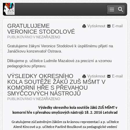
GRATULUJEME
Vytisknout
E-mail
VERONICE STODOLOVÉ
PUBLIKOVÁNO V
NEZAŘAZENO
Gratulujeme žákyni Veronice Stodolové k úspěšnému přijetí na
Janáčkovu konzervatoř Ostrava.
Děkujeme p. učitelce Ludmile Mazalové za precizní a vzornou
pedagogickou přípravu.
VÝSLEDKY OKRESNÍHO
Vytisknout
E-mail
KOLA SOUTĚŽE ŽÁKŮ ZUŠ MŠMT V
KOMORNÍ HŘE S PŘEVAHOU
SMYČCOVÝCH NÁSTROJŮ
PUBLIKOVÁNO V
NEZAŘAZENO
Výsledky okresního kola soutěže žáků ZUŠ MŠMT v
komorní hře s převahou smyčcových nástrojů 18. 2. 2016 Letohrad
Gratulujeme zúčastněným žákům za krásnou reprezentaci a p. učitelce
Aleně Kincové a p. učitelce Pavlíně Bouškové za pedagogické vedení