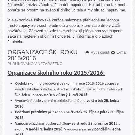
žákovské knížky všech vašich dětí najednou. Pokud tomu tak není,
obraťte se prosím na svého třídního učitele a my situaci napravíme.
V elektronické žákovské knížce naleznete přehledně na jednom
místě zápisy ze všech předmětů a oborů, které vaše díte v ZUŠ
navštěvuje. Zároveň se zde také zobrazují plánovaná vystoupení
žáka na některém školním koncertě, či informace o platbách
školného.
ORGANIZACE ŠK. ROKU
Vytisknout
E-mail
2015/2016
PUBLIKOVÁNO V
NEZAŘAZENO
Organizace školního roku 2015/2016:
Období školního vyučování ve školním roce 2015/2016 začne ve
všech základních školách, středních školách, základních uměleckých
školách a konzervatořích
v úterý 1. září 2015
.
Vyučování bude v prvním pololetí ukončeno
ve čtvrtek 28. ledna
2016
.
Podzimní prázdniny
připadnou na
čtvrtek 29. října a pátek 30. října
2015
.
Vánoční prázdniny
budou zahájeny
ve středu 23. prosince 2015
a
skončí
v neděli 3. ledna 2016.
Vyučování začne
v pondělí 4. ledna