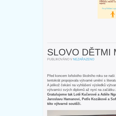
SLOVO DĚTMI 
PUBLIKOVÁNO V
NEZAŘAZENO
Před koncem loňského školního roku se naši ž
tentokrát propojovala výtvarné umění s liter
A jelikož čekání na vyhlášení výsledků výtvar
výtvarníci svých diplomů až nyní na začátku 
Gratulujeme tak Lotě Kučerové a Adéle Ngu
Jaroslavu Hamanovi, Petře Kozákové a Sof
této výtvarné soutěži.