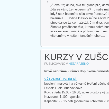
„Á dva, tři; druhá, dva tři; grand plié, dem
Zdá se vám, že nerozumíte? To naše malé
když se z baletního sálu ozve francouzšti
balerínka… Hodina klasiky může začít! P
streetdance tance – záleží, čím dnes pan
Zkrátka protáhnout tělo, k tomu dobrá hud
včas na svém místě a při tom všem vnímat 
vše umíme v našem tanečním oboru...
KURZY V ZUŠC
PUBLIKOVÁNO V
NEZAŘAZENO
Nově nabízíme v rámci doplňkové činnosti
VÝTVARNÉ TVOŘENÍ:
kreslení, malování a výtvarné tvoření všeho dr
Lektor: Lucie Muchovičová
Kdy: středa 15:00 - 16:30, nové prostory výtv
Kurzovné: 1.100,- /pololetí
Kapacita: 9 - 15 dětí (podmínkou otevření kur