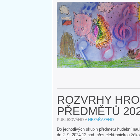
ROZVRHY HR
PŘEDMĚTŮ 202
PUBLIKOVÁNO V
NEZAŘAZENO
Do jednotlivých skupin předmětu hudební nauk
do 2. 9. 2024 12 hod. přes elektronickou žá