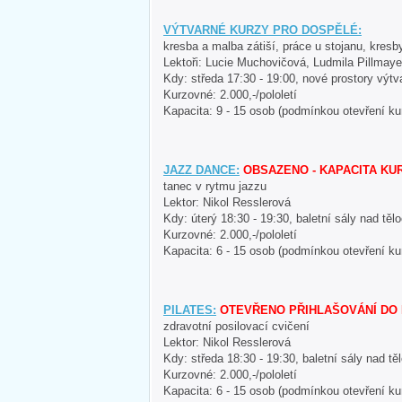
VÝTVARNÉ KURZY PRO DOSPĚLÉ:
kresba a malba zátiší, práce u stojanu, kresb
Lektoři: Lucie Muchovičová, Ludmila Pillmay
Kdy: středa 17:30 - 19:00, nové prostory výtv
Kurzovné: 2.000,-/pololetí
Kapacita: 9 - 15 osob (podmínkou otevření ku
JAZZ DANCE:
OBSAZENO - KAPACITA KU
tanec v rytmu jazzu
Lektor: Nikol Resslerová
Kdy: úterý 18:30 - 19:30, baletní sály nad tě
Kurzovné: 2.000,-/pololetí
Kapacita: 6 - 15 osob (podmínkou otevření ku
PILATES:
OTEVŘENO PŘIHLAŠOVÁNÍ DO D
zdravotní posilovací cvičení
Lektor: Nikol Resslerová
Kdy: středa 18:30 - 19:30, baletní sály nad t
Kurzovné: 2.000,-/pololetí
Kapacita: 6 - 15 osob (podmínkou otevření ku