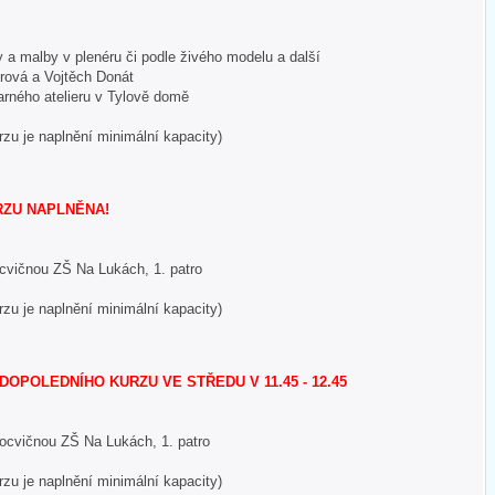
y a malby v plenéru či podle živého modelu a další
erová a Vojtěch Donát
arného atelieru v Tylově domě
rzu je naplnění minimální kapacity)
RZU NAPLNĚNA!
locvičnou ZŠ Na Lukách, 1. patro
rzu je naplnění minimální kapacity)
OPOLEDNÍHO KURZU VE STŘEDU V 11.45 - 12.45
ělocvičnou ZŠ Na Lukách, 1. patro
rzu je naplnění minimální kapacity)