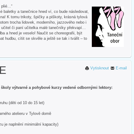
i plié…“
 baletky a tanečnice hned ví, co bude následovat,
na! K tomu trikoty, špičky a piškoty, krásná tylová
otom trocha lidovek, moderního, jazzového nebo i
 učitel či paní učitelka malé tanečníky překvapí…
ba a hned je veselo! Naučit se choreografii, být
hudbu, cítit se skvěle a ještě se tak i tvářit – to
E
Vytisknout
E-mail
 školy výtvarné a pohybové kurzy vedené odbornými lektory:
uhu (děti od 10 do 15 let)
arného atelieru v Tylově domě
zu je naplnění minimální kapacity)