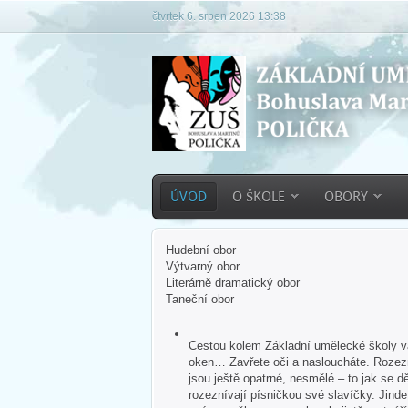
čtvrtek 6. srpen 2026 13:38
ÚVOD
O ŠKOLE
OBORY
Hudební obor
Výtvarný obor
Literárně dramatický obor
Taneční obor
Cestou kolem Základní umělecké školy vás
oken… Zavřete oči a nasloucháte. Rozezn
jsou ještě opatrné, nesmělé – to jak se dě
rozeznívají písničkou své slavíčky. Jind