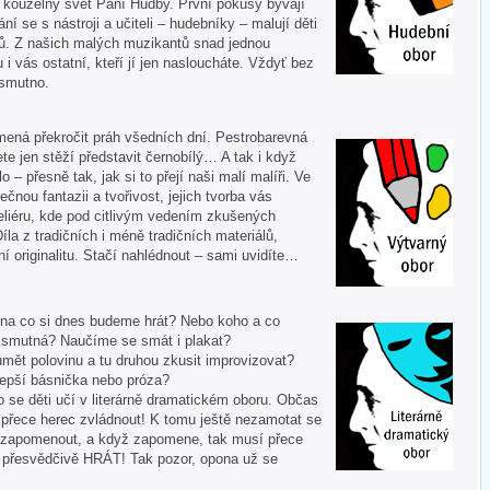
í kouzelný svět Paní Hudby. První pokusy bývají
ní se s nástroji a učiteli – hudebníky – malují děti
ů. Z našich malých muzikantů snad jednou
u i vás ostatní, kteří jí jen nasloucháte. Vždyť bez
 smutno.
mená překročit práh všedních dní. Pestrobarevná
te jen stěží představit černobílý… A tak i když
 – přesně tak, jak si to přejí naši malí malíři. Ve
ečnou fantazii a tvořivost, jejich tvorba vás
liéru, kde pod citlivým vedením zkušených
Díla z tradičních i méně tradičních materiálů,
í originalitu. Stačí nahlédnout – sami uvidíte…
 A na co si dnes budeme hrát? Nebo koho a co
i smutná? Naučíme se smát i plakat?
mět polovinu a tu druhou zkusit improvizovat?
lepší básnička nebo próza?
o se děti učí v literárně dramatickém oboru. Občas
í přece herec zvládnout! K tomu ještě nezamotat se
nezapomenout, a když zapomene, tak musí přece
tě přesvědčivě HRÁT! Tak pozor, opona už se