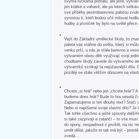
svýma ručkama pomalu, ale jistě, vytvář
jen krátké a váhavé, ale po letech setkává
své příběhy pestrobarevnou paletou zvuk
vyrostou ti, kteří budou učit milovat hudb
hudby a písniček by bylo na světě přece
Vejít do Základní umělecké školy, to zna
paleta vás vtáhne do světa, který si může
venku prší, u nás je stále barevno a veselo
výtvarném oboru děti využívají svoji jedin
chodbami školy zavede do výtvarného ate
výtvarníků vznikají ta nejúžasnější díla. 
později se stále větším důrazem na vlastn
Chcete „si hrát“ nebo jen „chcete hrát“?
budeme dnes hrát? Bude to hra veselá č
Zapamatujeme si ten dlouhý text? Stačí u
Nebo si napíšeme svoje vlastní dílo? Je 
Tak tohle všechno a ještě spousty dalšíh
si také zazpívají a zatančí – to vše mus
do opony, nespadnout z jeviště, na nic 
umět dělat, jakože to tak má být – pros
zvedá…