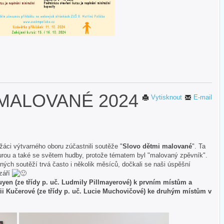
MALOVANÉ 2024
Vytisknout
E-mail
áci výtvarného oboru zúčastnili soutěže "
Slovo dětmi malované
". Ta
aturou a také se světem hudby, protože tématem byl "malovaný zpěvník".
ných soutěží trvá často i několik měsíců, dočkali se naši úspěšní
září
yen (ze třídy p. uč. Ludmily Pillmayerové) k prvním místům a
ii Kučerové (ze třídy p. uč. Lucie Muchovičové) ke druhým místům v