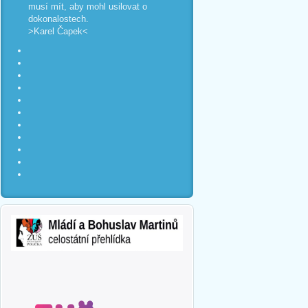
musí mít, aby mohl usilovat o
dokonalostech.
>Karel Čapek<