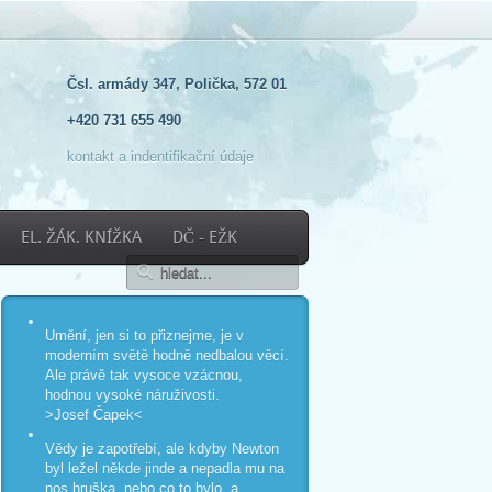
Čsl. armády 347, Polička, 572 01
+420 731 655 490
kontakt a indentifikační údaje
EL. ŽÁK. KNÍŽKA
DČ - EŽK
Umění, jen si to přiznejme, je v
moderním světě hodně nedbalou věcí.
Ale právě tak vysoce vzácnou,
hodnou vysoké náruživosti.
>Josef Čapek<
Vědy je zapotřebí, ale kdyby Newton
byl ležel někde jinde a nepadla mu na
nos hruška, nebo co to bylo, a