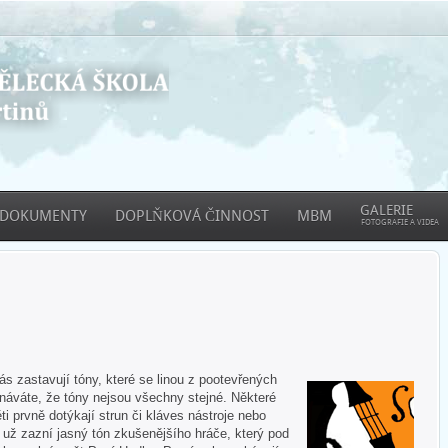
GALERIE
DOKUMENTY
DOPLŇKOVÁ ČINNOST
MBM
FOTOGRAFIE A VIDEA
 zastavují tóny, které se linou z pootevřených
áváte, že tóny nejsou všechny stejné. Některé
ti prvně dotýkají strun či kláves nástroje nebo
e už zazní jasný tón zkušenějšího hráče, který pod