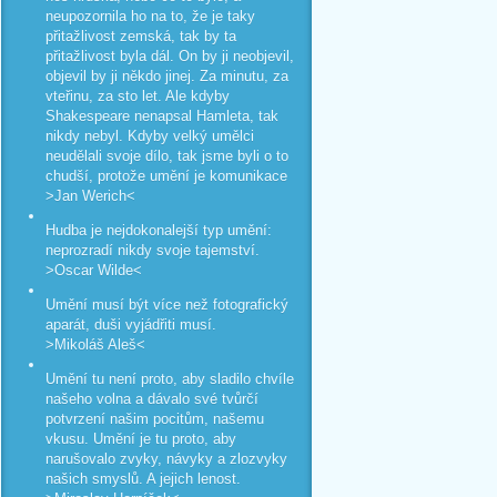
neupozornila ho na to, že je taky
přitažlivost zemská, tak by ta
přitažlivost byla dál. On by ji neobjevil,
objevil by ji někdo jinej. Za minutu, za
vteřinu, za sto let. Ale kdyby
Shakespeare nenapsal Hamleta, tak
nikdy nebyl. Kdyby velký umělci
neudělali svoje dílo, tak jsme byli o to
chudší, protože umění je komunikace
>Jan Werich<
Hudba je nejdokonalejší typ umění:
neprozradí nikdy svoje tajemství.
>Oscar Wilde<
Umění musí být více než fotografický
aparát, duši vyjádřiti musí.
>Mikoláš Aleš<
Umění tu není proto, aby sladilo chvíle
našeho volna a dávalo své tvůrčí
potvrzení našim pocitům, našemu
vkusu. Umění je tu proto, aby
narušovalo zvyky, návyky a zlozvyky
našich smyslů. A jejich lenost.