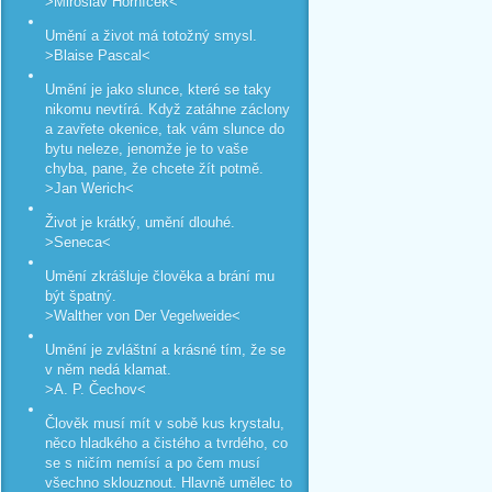
>Miroslav Horníček<
Umění a život má totožný smysl.
>Blaise Pascal<
Umění je jako slunce, které se taky
nikomu nevtírá. Když zatáhne záclony
a zavřete okenice, tak vám slunce do
bytu neleze, jenomže je to vaše
chyba, pane, že chcete žít potmě.
>Jan Werich<
Život je krátký, umění dlouhé.
>Seneca<
Umění zkrášluje člověka a brání mu
být špatný.
>Walther von Der Vegelweide<
Umění je zvláštní a krásné tím, že se
v něm nedá klamat.
>A. P. Čechov<
Člověk musí mít v sobě kus krystalu,
něco hladkého a čistého a tvrdého, co
se s ničím nemísí a po čem musí
všechno sklouznout. Hlavně umělec to