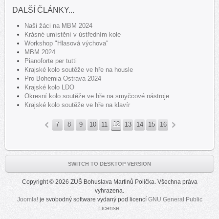
DALŠÍ ČLÁNKY...
Naši žáci na MBM 2024
Krásné umístění v ústředním kole
Workshop "Hlasová výchova"
MBM 2024
Pianoforte per tutti
Krajské kolo soutěže ve hře na housle
Pro Bohemia Ostrava 2024
Krajské kolo LDO
Okresní kolo soutěže ve hře na smyčcové nástroje
Krajské kolo soutěže ve hře na klavír
7
8
9
10
11
12
13
14
15
16
«
»
SWITCH TO DESKTOP VERSION
Copyright © 2026 ZUŠ Bohuslava Martinů Polička. Všechna práva
vyhrazena.
Joomla!
je svobodný software vydaný pod licencí
GNU General Public
License.