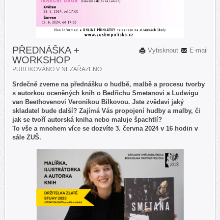
PŘEDNÁŠKA +
Vytisknout
E-mail
WORKSHOP
PUBLIKOVÁNO V
NEZAŘAZENO
Srdečně zveme na přednášku o hudbě, malbě a procesu tvorby
s autorkou oceněných knih o Bedřichu Smetanovi a Ludwigu
van Beethovenovi Veronikou Bílkovou. Jste zvědaví jaký
skladatel bude další? Zajímá Vás propojení hudby a malby, či
jak se tvoří autorská kniha nebo maluje špachtlí?
To vše a mnohem více se dozvíte 3. června 2024 v 16 hodin v
sále ZUŠ.