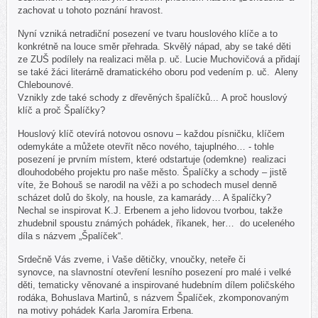
zachovat u tohoto poznání hravost.
Nyní vzniká netradiční posezení ve tvaru houslového klíče a to
konkrétně na louce směr přehrada. Skvělý nápad, aby se také děti
ze ZUŠ podílely na realizaci měla p. uč. Lucie Muchovičová a přidají
se také žáci literárně dramatického oboru pod vedením p. uč. Aleny
Chlebounové.
Vznikly zde také schody z dřevěných špalíčků... A proč houslový
klíč a proč Špalíčky?
Houslový klíč otevírá notovou osnovu – každou písničku, klíčem
odemykáte a můžete otevřít něco nového, tajuplného… - tohle
posezení je prvním místem, které odstartuje (odemkne) realizaci
dlouhodobého projektu pro naše město. Špalíčky a schody – jistě
víte, že Bohouš se narodil na věži a po schodech musel denně
scházet dolů do školy, na housle, za kamarády… A špalíčky?
Nechal se inspirovat K.J. Erbenem a jeho lidovou tvorbou, takže
zhudebnil spoustu známých pohádek, říkanek, her… do uceleného
díla s názvem „Špalíček“.
Srdečně Vás zveme, i Vaše dětičky, vnoučky, neteře či
synovce, na slavnostní otevření lesního posezení pro malé i velké
děti, tematicky věnované a inspirované hudebním dílem poličského
rodáka, Bohuslava Martinů, s názvem Špalíček, zkomponovaným
na motivy pohádek Karla Jaromíra Erbena.