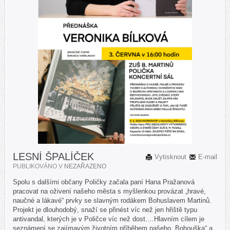
LESNÍ ŠPALÍČEK
Vytisknout
E-mail
PUBLIKOVÁNO V
NEZAŘAZENO
Spolu s dalšími občany Poličky začala paní Hana Pražanová
pracovat na oživení našeho města s myšlenkou provázat „hravé,
naučné a lákavé“ prvky se slavným rodákem Bohuslavem Martinů.
Projekt je dlouhodobý, snaží se přinést víc než jen hřiště typu
antivandal, kterých je v Poličce víc než dost….Hlavním cílem je
seznámení se zajímavým životním příběhem našeho „Bohouška“ a