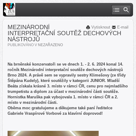
MEZINÁRODNÍ
Vytisknout
E-mail
INTERPRETAČNÍ SOUTĚŽ DECHOVÝCH
NÁSTROJŮ
PUBLIKOVÁNO V
NEZAŘAZENO
Na brněnské konzervatoři se ve dnech 1. - 2. 6. 2024 konal 14.
ročník Mezinárodní interpretační soutěže dechových nástrojů
Brno 2024. A právě sem se vypravily sestry Klimešovy (ze třídy
Štěpána Kudely), které soutěžily v kategorii JUNIOR. Mladší
Beáta získala krásné 3. místo v rámci ČR, cenu pro nejmladšího
trumpetistu a diplom za účast v mezinárodní části soutěže.
Hornistka Maruška pak vybojovala 1. místo v rámci ČR a 2.
místo v mezinárodní části.
Oběma moc gratulujeme a děkujeme také paní ředitelce
Gabriele Vraspírové Vorbové za klavírní doprovod!