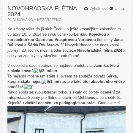
NOVOHRADSKÁ FLÉTNA
Vytisknout
E-mail
2024
PUBLIKOVÁNO V
NEZAŘAZENO
Na krásný výlet do jižních Čech – s ještě krásnějším zakončením –
vyrazily 10. 5. 2024 se svou učitelkou
Lenkou Kojeckou a
korepetitorkou Gabrielou Vraspírovou Vorbovou
flétnistky
Jana
Dalíková a Šárka Roušarová
. V Nových Hradech se dnes konal
jubilejní 20. ročník mezinárodní soutěže
Novohradská flétna 2024
a
holky se zde blýskly skvělým umístěním!
V dopolední části soutěže se nejdříve představila
Janinka, která
získala krásné
2. místo
.
To nejlepší možné umístění si ovšem ze soutěže odváží
Šárka,
která získala nejen
1. místo, ale také titul absolutního vítěze
soutěže!
Navíc spolu se svou korepetitorkou získaly od poroty
ocenění za
intepretaci
Sonáty pro flétnu a klavír od Mel Bonis a paní učitelka
Kojecká
zvláštní ocenění za pedagogickou práci
. Gratulujeme!