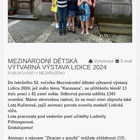
MEZINÁRODNÍ DĚTSKÁ
Vytisknout
E-mail
VÝTVARNÁ VÝSTAVA LIDICE 2024
PUBLIKOVÁNO V
NEZAŘAZENO
Do letošního 52. ročníku Mezinárodní dětské výtvarné výstavy
Lidice 2024, jež mělo téma "Karavana", se přihlásilo téměř 13
tisíc prací z 81 zemí světa. Odborná porota udělila 1343
ocenění. Máme obrovskou radost, že se mezi nimi objevila také
Lota Kučerová, jejíž animaci porota ocenila medailí Lidická
růže.
Lota pracovala pod vedením paní učitelky Ludmily
Pillmayerové.
Gratulujeme!
Animaci s názvem "Ztracen v poušti" můžete zhlédnout
ZDE.