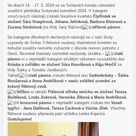
Ve dnech 14. - 17. 5. 2024 se ve Svitavách konala celostátní
soutěžní přehlídka Svitavské komoření 2024. V kategorii
smyčcových nástrojů získalo houslové kvarteto
Čtyřlístek ve
složení Sára Vraspírová, Johana Jelínková, Barbora Kleinová a
Zuzana Stodolová
(ze třídy Jany Báčové)
stříbrné pásmo
.
Do kategorie dřevěných dechových nástrojů se z naší školy
vypravily do Svitav 3 flétnové soubory, klarinetové kvinteto se
bohužel soutěže nemohlo zúčastnit z důvodu nemoci jednoho z
členů. Nicméně klarinety rozhodně nezůstaly zkrátka –
zlaté
pásmo
si v nejmladší kategorii skvělým výkonem vysoutěžilo duo
Kráska a zvířátko ve složení Sára Kmošková a Kája Hrnčíř
ze
třídy Šárky a Tomáše Jandlových.
Taktéž
zlaté pásmo
získalo flétnové duo
Sedmikrásky – Šárka
Roušarová a Anna Andrlíková
+ navíc zvláštní ocenění za
krásný flétnový zvuk.
Stříbro
si odváží
Flétnová vířivka smíchu ve složení Tereza
Boštíková, Linda Jiskrová, Veronika Jílková a Marie Andrlíková.
A
bronzové pásmo
v nejmladší kategorii získalo trio
Veselí
tygříci - Jana Dalíková, Tereza Cacková a Václav Jílek
. Všechny
flétnové soubory připravila paní učitelka Lenka Kojecká.
Gratulujeme!