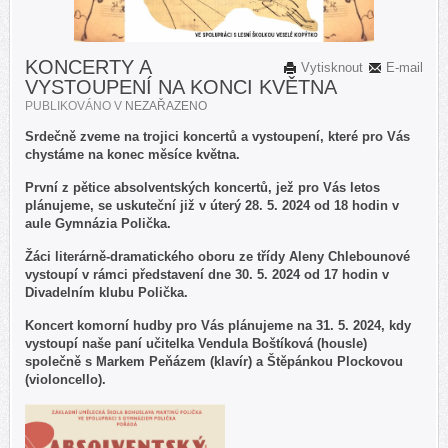
KONCERTY A
Vytisknout
E-mail
VYSTOUPENÍ NA KONCI KVĚTNA
PUBLIKOVÁNO V
NEZAŘAZENO
Srdečně zveme na trojici koncertů a vystoupení, které pro Vás
chystáme na konec měsíce května.
První z pětice absolventských koncertů, jež pro Vás letos
plánujeme, se uskuteční již v úterý 28. 5. 2024 od 18 hodin v
aule Gymnázia Polička.
Žáci literárně-dramatického oboru ze třídy Aleny Chlebounové
vystoupí v rámci představení dne 30. 5. 2024 od 17 hodin v
Divadelním klubu Polička.
Koncert komorní hudby pro Vás plánujeme na 31. 5. 2024, kdy
vystoupí naše paní učitelka Vendula Boštíková (housle)
společně s Markem Peňázem (klavír) a Štěpánkou Plockovou
(violoncello).