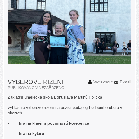
VÝBĚROVÉ ŘÍZENÍ
Vytisknout
E-mail
PUBLIKOVÁNO V
NEZAŘAZENO
Základní umělecká škola Bohuslava Martinů Polička
vyhlašuje výběrové řízení na pozici pedagog hudebního oboru v
oborech
-
hra na klavír s povinností korepetice
-
hra na kytaru