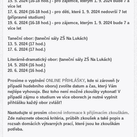
15. 5. 2024 (16-18 hod.) - pro zájemce, kterým 1. 9. 2024 bude 7 a
více let
17. 6. 2024 (16-18 hod.) - pro děti, které 1. 9. 2024 nedovrší 7 let
(přípravné studium)
19. 6. 2024 (16-18 hod.) - pro zájemce, kterým 1. 9. 2024 bude 7 a
více let
Taneční obor: (taneční sály ZŠ Na Lukách)
13. 5. 2024 (17 hod.)
17. 6. 2024 (17 hod.)
Literárně-dramatický obor: (taneční sály ZŠ Na Lukách)
14. 5. 2024 (16 hod.)
20. 6. 2024 (16 hod.)
Prosíme o vyplnění
ONLINE PŘIHLÁŠKY
, kde si zároveň (v
případě hudebního oboru) zvolíte datum a čas, který Vám
nejlépe vyhovuje. Bez toho není možné zkoušky vykonat! V
případě zájmu o studium ve více oborech je nutné vyplnit
přihlášku každý obor zvlášť!
Nastudujte si prosím
obecné informace k přijímacím zkouškám
.
Zde naleznete obecná kritéria, průběh zkoušek a také popis a
rozsah domácích výtvarných prací, které jsou ke zkouškám
potřeba.