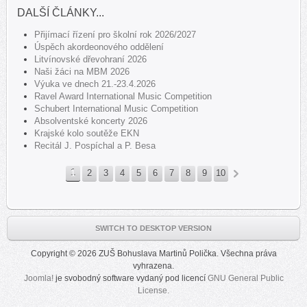
DALŠÍ ČLÁNKY...
Přijímací řízení pro školní rok 2026/2027
Úspěch akordeonového oddělení
Litvínovské dřevohraní 2026
Naši žáci na MBM 2026
Výuka ve dnech 21.-23.4.2026
Ravel Award International Music Competition
Schubert International Music Competition
Absolventské koncerty 2026
Krajské kolo soutěže EKN
Recitál J. Pospíchal a P. Besa
1
2
3
4
5
6
7
8
9
10
»
SWITCH TO DESKTOP VERSION
Copyright © 2026 ZUŠ Bohuslava Martinů Polička. Všechna práva
vyhrazena.
Joomla!
je svobodný software vydaný pod licencí
GNU General Public
License.