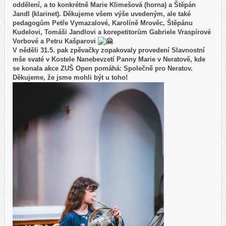
oddělení, a to konkrétně Marie Klimešová (horna) a Štěpán
Jandl (klarinet). Děkujeme všem výše uvedeným, ale také
pedagogům Petře Vymazalové, Karolíně Mrověc, Štěpánu
Kudelovi, Tomáši Jandlovi a korepetitorům Gabriele Vraspírové
Vorbové a Petru Kašparovi
V něděli 31.5. pak zpěvačky zopakovaly provedení Slavnostní
mše svaté v Kostele Nanebevzetí Panny Marie v Neratově, kde
se konala akce ZUŠ Open pomáhá: Společně pro Neratov.
Děkujeme, že jsme mohli být u toho!