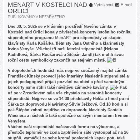
MENART V KOSTELCI NAD
Vytisknout
E-mail
ORLICÍ
PUBLIKOVÁNO V
NEZAŘAZENO
Dne 30. 5. 2026 se v krásném prostředí Nového zámku v
Kostelci nad Orlicí konaly závěrečné koncerty letošního ročníku
stipendijního programu
MenART
pro stipendisty ze skupin
klavíristy Karla Košárka, flétnisty Jana Ostrého a klarinetisty
Irvina Venyše. Všichni tři naši letošní stipendisté (Helena
Kadidlová, Šárka Roušarová a Štěpán Jandl) tak mohli svou
roční cestu symbolicky zakončit na stejném místě.
V dopoledních hodinách nás nejprve současný majitel zámku
František Kinský provedl jeho interiéry. Následně stipendisté a
jejich pedagogové přijali pozvání na oběd a před samotnými
koncerty jsme stihli také návštěvu zámecké kavárny.
Pak
už se v Zrcadlovém sále vše chystalo na samotné koncerty
stipendistů. Nejprve se ve 14.30 představily Helča a hned po ní
Šárka za doprovodu klavíristky Silvie Ježkové. Od 18 hodin si
pak Štěpán zahrál nejdříve za doprovodu klavíristy Daniela
Wiesnera a následně také společně se svým mentorem Irvinem
Venyšem.
Všichni naši stipendisté načasovali formu na výbornou, a
přestože teploměr ve zcela zaplněném sále vystoupal až na 26
stupňů, vymáčkli ze sebe kromě posledních kapek potu také