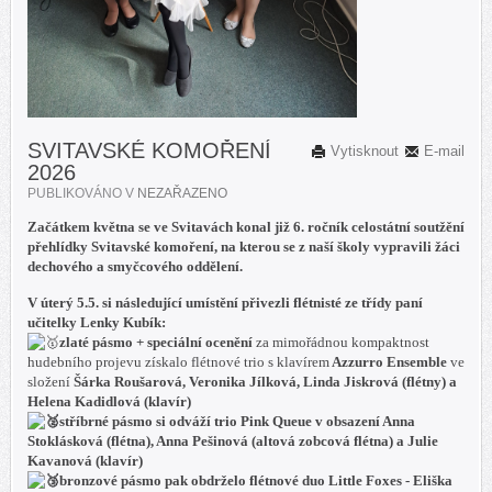
SVITAVSKÉ KOMOŘENÍ
Vytisknout
E-mail
2026
PUBLIKOVÁNO V
NEZAŘAZENO
Začátkem května se ve Svitavách konal již 6. ročník celostátní soutžění
přehlídky Svitavské komoření, na kterou se z naší školy vypravili žáci
dechového a smyčcového oddělení.
V úterý 5.5. si následující umístění přivezli flétnisté ze třídy paní
učitelky Lenky Kubík:
zlaté pásmo + speciální ocenění
za mimořádnou kompaktnost
hudebního projevu získalo flétnové trio s klavírem
Azzurro Ensemble
ve
složení
Šárka Roušarová, Veronika Jílková, Linda Jiskrová (flétny) a
Helena Kadidlová (klavír)
stříbrné pásmo
si odváží trio
Pink Queue
v obsazení
Anna
Stoklásková (flétna), Anna Pešinová (altová zobcová flétna) a Julie
Kavanová (klavír)
bronzové pásmo
pak obdrželo flétnové duo
Little Foxes - Eliška