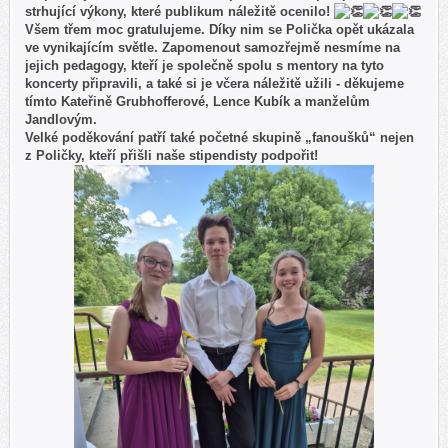
strhující výkony, které publikum náležitě ocenilo!
Všem třem moc gratulujeme. Díky nim se Polička opět ukázala
ve vynikajícím světle. Zapomenout samozřejmě nesmíme na
jejich pedagogy, kteří je společně spolu s mentory na tyto
koncerty připravili, a také si je včera náležitě užili - děkujeme
tímto Kateřině Grubhofferové, Lence Kubík a manželům
Jandlovým.
Velké poděkování patří také početné skupině „fanoušků“ nejen
z Poličky, kteří přišli naše stipendisty podpořit!