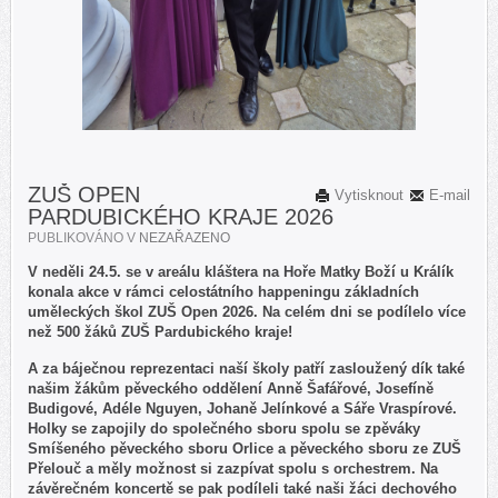
ZUŠ OPEN
Vytisknout
E-mail
PARDUBICKÉHO KRAJE 2026
PUBLIKOVÁNO V
NEZAŘAZENO
V neděli 24.5. se v areálu kláštera na Hoře Matky Boží u Králík
konala akce v rámci celostátního happeningu základních
uměleckých škol ZUŠ Open 2026. Na celém dni se podílelo více
než 500 žáků ZUŠ Pardubického kraje!
A za báječnou reprezentaci naší školy patří zasloužený dík také
našim žákům pěveckého oddělení Anně Šafářové, Josefíně
Budigové, Adéle Nguyen, Johaně Jelínkové a Sáře Vraspírové.
Holky se zapojily do společného sboru spolu se zpěváky
Smíšeného pěveckého sboru Orlice a pěveckého sboru ze ZUŠ
Přelouč a měly možnost si zazpívat spolu s orchestrem. Na
závěrečném koncertě se pak podíleli také naši žáci dechového