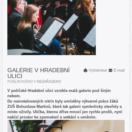
GALERIE V HRADEBNÍ
Vytisknout
E-mail
ULICI
PUBLIKOVÁNO V
NEZAŘAZENO
V poličské Hradební ulici vznikla malá galerie pod širým
nebem.
Do nainstalovaných vitrín byly umístěny výtvarné práce žáků
ZUŠ Bohuslava Martinů, které tak galerii symbolicky otevřely a
místo oživily. Ulička, kterou dříve mnozí jen rychle prošli, nyní
nabízí prostor ke zpomalení a setkání s uměním.