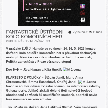
FANTASTICKÉ ÚSTŘEDNÍ
Vytisknout
E-mail
KOLO KOMORNÍCH HER
PUBLIKOVÁNO V
NEZAŘAZENO
V pražské ZUŠ J. Hanuše se ve dnech 14.-16. 5. 2026 konalo
ústřední kolo soutěže komorních her s převahou dechových
nástrojů. Naši žáci se zde rozhodně neztratili, ba naopak,
Polička zanechává v Praze výraznou stopu!
Duo H+H = Jára Haman a Kája Hrnčíř:
1.cena
KLARTETO Z POLIČKY = Štěpán Jandl, Marie Anna
Chroustovská, Emma Raaschová, Ondřej Jandl:
1.cena
Navíc si soubor odváží zvláštní ocenění za interpretaci skladby
Guisganderie. Jelikož získali dělené třetí nejvyšší bodové
ohodnocení ze všech 89 soutěžících souborů, obdrželi navíc
také nominaci na koncert vítězů.
Trio JaSaNi ve složení Jana Dalíková (flétna), Sára Kmošková