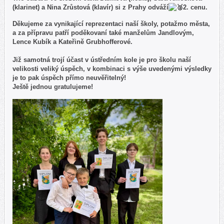
(klarinet) a Nina Zrůstová (klavír) si z Prahy odváží
2. cenu.
Děkujeme za vynikající reprezentaci naší školy, potažmo města,
a za přípravu patří poděkovaní také manželům Jandlovým,
Lence Kubík a Kateřině Grubhofferové.
Již samotná trojí účast v ústředním kole je pro školu naší
velikosti veliký úspěch, v kombinaci s výše uvedenými výsledky
je to pak úspěch přímo neuvěřitelný!
Ještě jednou gratulujeme!