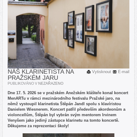
NÁŠ KLARINETISTA NA
Vytisknout
E-mail
PRAŽSKÉM JARU
PUBLIKOVÁNO V
NEZAŘAZENO
Dne 17. 5. 2026 se v pražském Anežském klášteře konal koncert
MenARTu v rámci mezinárodního festivalu Pražské jaro, na
němž vystoupil klarinetista Štěpán Jandl spolu s klavíristou
Danielem Wiesnerem. Koncert patřil především akordeonům a
violoncellům, Štěpán byl vybrán svým mentorem Irvinem
Venyšem jako jediný zástupce klarinetu na tomto koncertě.
Děkujeme za reprezentaci školy!