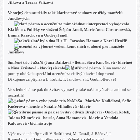
Jílková a Tezera Witzová
Ve stejný den soutěžily také klarinetové soubory ze třídy manželů
Jandlových:
zlaté pásmo a ocenění za mimořádnou interpretaci
vybojovalo
Klarteto z Poličky ve složení Štěpán Jandl, Marie Anna Chroustovská,
Emma Raaschová a Ondřej Jandl
taktéž
zlaté
bylo
duo H + H - Jaroslav Haman a Karel Hrnčíř
ocenění za výborné vedení komorních souborů pro manžele
Jandlovy
Smíšené trio JaSaNi (Jana Dalíková - flétna, Sára Kmošková - klarinet
a Nina Zrůstová - klavír) získalo
stříbrné pásmo.
Nina navíc od
poroty obdržela
speciální ocenění
za citlivý klavírní doprovod.
Děkujeme za přípravu L. Kubík, T. Jandlovi a K. Grubhofferové!
Ve středu 6. 5. se pak do Svitav vypravily také naši smyčcaři, a ani oni se
neztratili!
zlaté pásmo
vybojovalo
trio NaMaSo - Markéta Kadidlová, Sofie
Kučerová - housle a Natálie Mihulková - klavír
stříbrné pásmo
si pak ze Svitav odváží
Brejlovci - Ondřej Kotek,
Jolana Klimešová - housle, Anna Hamanová - klavír a Vendula
Kalousová - bicí nástroje
Výše uvedené připravili V. Boštíková, M. Dostál, J. Báčová, I.
Komárková, K. Grubhofferová a O. Vyhnalík - děkujeme!