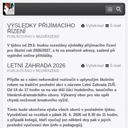
VÝSLEDKY PŘIJÍMACÍHO
Vytisknout
E-mail
ŘÍZENÍ
PUBLIKOVÁNO V
NEZAŘAZENO
V týdnu od 29.6. budou rozeslány výsledky přijímacího řízení
pro školní rok 2026/2027, a to na emailové adresy, zadené při
vyplnění online přihlášky.
LETNÍ ZAHRADA 2026
Vytisknout
E-mail
PUBLIKOVÁNO V
NEZAŘAZENO
Přijďte se s námi neformálně rozloučit s uplynulým školním
rokem na tradiční poslední akci s názvem Letní Zahrada ZUŠ.
Od 14 do 17 hodin se na vás těší žáci hudebního, tanečního a
literárně-dramatického oboru. Výtvarný obor pro vás opět
chystá možnosti kreativního vyžití.
Tímto bude ukončena výuka všech oborů v posledním týdnu.
Vysvědčení se rozdává v pátek 26. 6. 2026 od 8.30 do 11 hodin,
v případě kolegů, kteří vyučují jen některé dny pak v jejich
poslední vyučovací den (info u pedagogů).