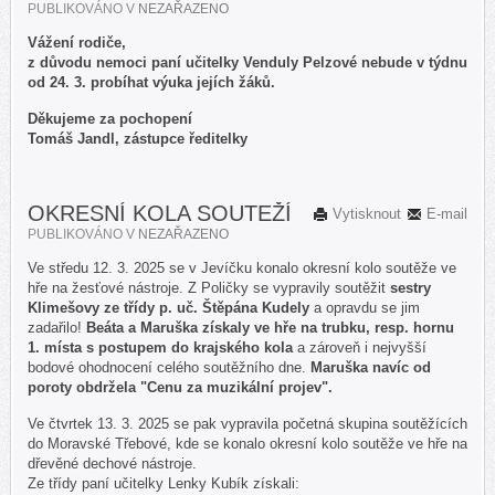
PUBLIKOVÁNO V
NEZAŘAZENO
Vážení rodiče,
z důvodu nemoci paní učitelky Venduly Pelzové nebude v týdnu
od 24. 3. probíhat výuka jejích žáků.
Děkujeme za pochopení
Tomáš Jandl, zástupce ředitelky
OKRESNÍ KOLA SOUTEŽÍ
Vytisknout
E-mail
PUBLIKOVÁNO V
NEZAŘAZENO
Ve středu 12. 3. 2025 se v Jevíčku konalo okresní kolo soutěže ve
hře na žesťové nástroje. Z Poličky se vypravily soutěžit
sestry
Klimešovy ze třídy p. uč. Štěpána Kudely
a opravdu se jim
zadařilo!
Beáta a Maruška získaly ve hře na trubku, resp. hornu
1. místa s postupem do krajského kola
a zároveň i nejvyšší
bodové ohodnocení celého soutěžního dne.
Maruška navíc od
poroty obdržela "Cenu za muzikální projev".
Ve čtvrtek 13. 3. 2025 se pak vypravila početná skupina soutěžících
do Moravské Třebové, kde se konalo okresní kolo soutěže ve hře na
dřevěné dechové nástroje.
Ze třídy paní učitelky Lenky Kubík získali: