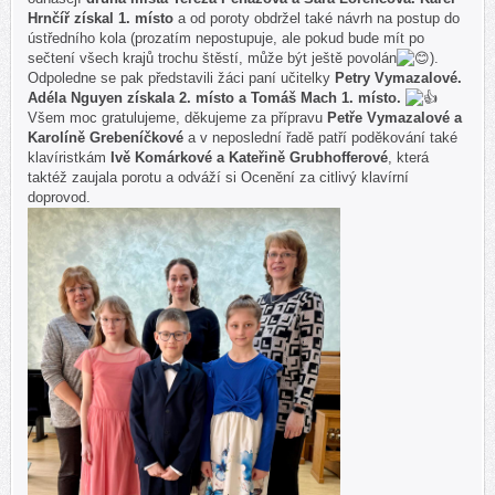
Hrnčíř získal 1. místo
a od poroty obdržel také návrh na postup do
ústředního kola (prozatím nepostupuje, ale pokud bude mít po
sečtení všech krajů trochu štěstí, může být ještě povolán
).
Odpoledne se pak představili žáci paní učitelky
Petry Vymazalové.
Adéla Nguyen získala 2. místo a Tomáš Mach 1. místo.
Všem moc gratulujeme, děkujeme za přípravu
Petře Vymazalové a
Karolíně Grebeníčkové
a v neposlední řadě patří poděkování také
klavíristkám
Ivě Komárkové a Kateřině Grubhofferové
, která
taktéž zaujala porotu a odváží si Ocenění za citlivý klavírní
doprovod.