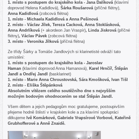
1. místo s postupem do krajského kola - Jana Dalíková
(klavírní
doprovod Helena Kadidlová),
Šárka Roušarová
(příčné flétny),
Anna Kadidlová
(zobcová flétna)
1. místo - Michaela Kadidlová a Anna Pešinová
2. místo - Václav Jílek, Tereza Cacková, Anna Stoklásková,
Anna Andrlíková
(+ akordeon Jan Vraspír)
, Linda Jiskrová
(příčné
flétny)
, Václav Pávek
(zobcová flétna)
3. místo - Veronika Jílková
(příčná flétna)
Ze třídy Šárky a Tomáše Jandlových si klarinetisté odváží tato
umístění:
1. místo s postupem do krajského kola - Jaroslav
Haman
(klavírní doprovod Anna Hamanová),
Karel Hrnčíř, Štěpán
Jandl
a
Ondřej Jandl
(basklarinet)
1. místo - Marie Anna Chroustovská, Sára Kmošková, Ivan Tišl
2. místo - Eliška Štěpánková
Absolutním vítězem celého soutěžního dne s nejvyšším
možným bodovým ohodnocením se stal Štěpán Jandl.
Všem dětem a jejich pedagogům moc gratulujeme, postoupivším
přejeme hodně štěstí v krajském kole a za klavírní spolupráci
děkujeme
Ivě Komárkové, Gabriele Vrapsírové Vorbové, Kateřině
Grubhofferové a Anně Znaidě.