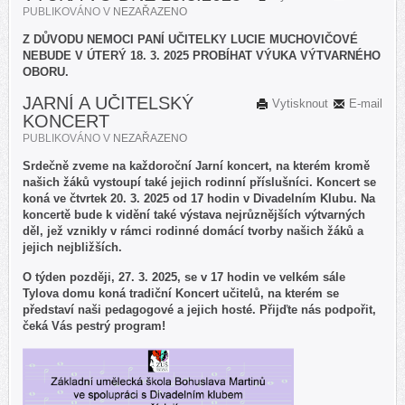
PUBLIKOVÁNO V
NEZAŘAZENO
Z DŮVODU NEMOCI PANÍ UČITELKY LUCIE MUCHOVIČOVÉ
NEBUDE V ÚTERÝ 18. 3. 2025 PROBÍHAT VÝUKA VÝTVARNÉHO
OBORU.
JARNÍ A UČITELSKÝ
Vytisknout
E-mail
KONCERT
PUBLIKOVÁNO V
NEZAŘAZENO
Srdečně zveme na každoroční Jarní koncert, na kterém kromě
našich žáků vystoupí také jejich rodinní příslušníci. Koncert se
koná ve čtvrtek 20. 3. 2025 od 17 hodin v Divadelním Klubu. Na
koncertě bude k vidění také výstava nejrůznějších výtvarných
děl, jež vznikly v rámci rodinné domácí tvorby našich žáků a
jejich nejbližších.
O týden později, 27. 3. 2025, se v 17 hodin ve velkém sále
Tylova domu koná tradiční Koncert učitelů, na kterém se
představí naši pedagogové a jejich hosté. Přijďte nás podpořit,
čeká Vás pestrý program!