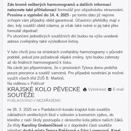
Zde kromě veškerých harmonogramů a dalších informací
naleznete také přihlašovací
formulář pro objednávku stravování
.
Prosíme o vyplnění do 14. 4. 2025
- po tomto datu již nejsme
schopni vám případný oběd garantovat. Účastníci přehlídky mají v
den, kdy soutěží oběd zdarma, je však také nutné si jej také přes
formulář objednat!
Po skončení jednotlivých soutěžních dní budou na výše uvedené
adrese zveřejněny také výsledkové listiny.
V tuto chvíli jsou na stránkách zveřejněny harmonogramy v původní
podobě, pokud jste požadovali nějaké změny, tyto budou zahrnuty
až do finálních harmonogramů k tisku.
Na závěr jen připomínáme, že v prostorách Tylova domu probíhá
pouze prezence a soutěž samotná. Pro případné rozehrání je možné
využít všech tříd ZUŠ B. Martinů.
Na viděnou v Poličce!
KRAJSKÉ KOLO PĚVECKÉ
Vytisknout
E-mail
SOUTĚŽE
PUBLIKOVÁNO V
NEZAŘAZENO
ne 26. 3. 2025 se v Pardubicích konalo krajské kolo soutěže
základních uměleckých škol v sólovém a komorním zpěvu, do
kterého z naší školy postoupila z okresního kola pětice našich žáků.
Ze třídy
Karolíny Grebeníčkové
si z dopolední části soutěže
odnášejí
druhá místa Tereza Peňázová a Sára Lorencová. Karel