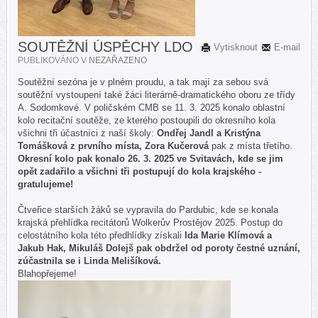
SOUTĚŽNÍ ÚSPĚCHY LDO
Vytisknout
E-mail
PUBLIKOVÁNO V
NEZAŘAZENO
Soutěžní sezóna je v plném proudu, a tak mají za sebou svá
soutěžní vystoupení také žáci literárně-dramatického oboru ze třídy
A. Sodomkové. V poličském CMB se 11. 3. 2025 konalo oblastní
kolo recitační soutěže, ze kterého postoupili do okresního kola
všichni tři účastníci z naší školy:
Ondřej Jandl a Kristýna
Tomášková z prvního místa, Zora Kučerová
pak z místa třetího.
Okresní kolo pak konalo 26. 3. 2025 ve Svitavách, kde se jim
opět zadařilo a všichni tři postupují do kola krajského -
gratulujeme!
Čtveřice starších žáků se vypravila do Pardubic, kde se konala
krajská přehlídka recitátorů Wolkerův Prostějov 2025. Postup do
celostátního kola této předhlídky získali
Ida
Marie Klímová a
Jakub Hak, Mikuláš Dolejš pak obdržel od poroty čestné uznání,
zúčastnila se i Linda Melišíková.
Blahopřejeme!