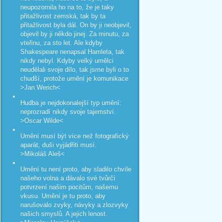
neupozornila ho na to, že je taky
přitažlivost zemská, tak by ta
přitažlivost byla dál. On by ji neobjevil,
objevil by ji někdo jinej. Za minutu, za
vteřinu, za sto let. Ale kdyby
Shakespeare nenapsal Hamleta, tak
nikdy nebyl. Kdyby velký umělci
neudělali svoje dílo, tak jsme byli o to
chudší, protože umění je komunikace
>Jan Werich<
Hudba je nejdokonalejší typ umění:
neprozradí nikdy svoje tajemství.
>Oscar Wilde<
Umění musí být více než fotografický
aparát, duši vyjádřiti musí.
>Mikoláš Aleš<
Umění tu není proto, aby sladilo chvíle
našeho volna a dávalo své tvůrčí
potvrzení našim pocitům, našemu
vkusu. Umění je tu proto, aby
narušovalo zvyky, návyky a zlozvyky
našich smyslů. A jejich lenost.