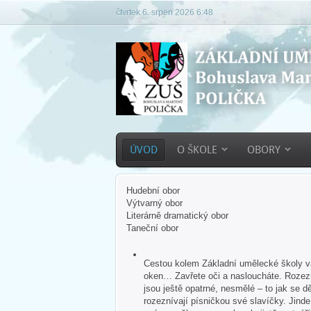
čtvrtek 6. srpen 2026 6:48
ÚVOD
O ŠKOLE
OBORY
Hudební obor
Výtvarný obor
Literárně dramatický obor
Taneční obor
Cestou kolem Základní umělecké školy vás
oken… Zavřete oči a nasloucháte. Rozezn
jsou ještě opatrné, nesmělé – to jak se dě
rozeznívají písničkou své slavíčky. Jind