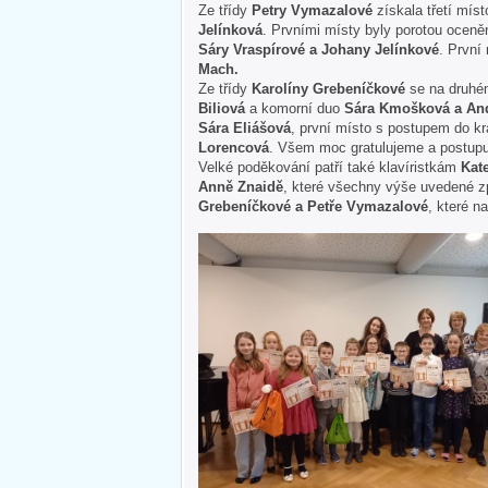
Ze třídy
Petry Vymazalové
získala třetí mís
Jelínková
. Prvními místy byly porotou ocen
Sáry Vraspírové a Johany Jelínkové
. První
Mach.
Ze třídy
Karolíny Grebeníčkové
se na druhém
Biliová
a komorní duo
Sára Kmošková a An
Sára Eliášová
, první místo s postupem do kr
Lorencová
. Všem moc gratulujeme a postupu
Velké poděkování patří také klavíristkám
Kat
Anně Znaidě
, které všechny výše uvedené zp
Grebeníčkové a Petře Vymazalové
, které na