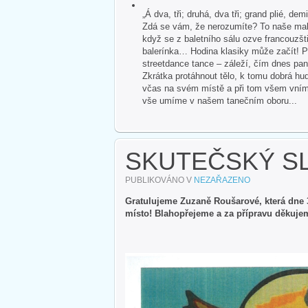
„Á dva, tři; druhá, dva tři; grand plié, dem
Zdá se vám, že nerozumíte? To naše malé
když se z baletního sálu ozve francouzšti
balerínka… Hodina klasiky může začít! P
streetdance tance – záleží, čím dnes pan
Zkrátka protáhnout tělo, k tomu dobrá hud
včas na svém místě a při tom všem vnímat 
vše umíme v našem tanečním oboru...
SKUTEČSKÝ SL
PUBLIKOVÁNO V
NEZAŘAZENO
Gratulujeme Zuzaně Roušarové, která dne 3
místo!
Blahopřejeme a za přípravu děkujem