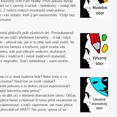
í kouzelný svět Paní Hudby. První pokusy bývají
ní se s nástroji a učiteli – hudebníky – malují děti
ů. Z našich malých muzikantů snad jednou
u i vás ostatní, kteří jí jen nasloucháte. Vždyť bez
 smutno.
mená překročit práh všedních dní. Pestrobarevná
te jen stěží představit černobílý… A tak i když
 – přesně tak, jak si to přejí naši malí malíři. Ve
ečnou fantazii a tvořivost, jejich tvorba vás
liéru, kde pod citlivým vedením zkušených
Díla z tradičních i méně tradičních materiálů,
í originalitu. Stačí nahlédnout – sami uvidíte…
 A na co si dnes budeme hrát? Nebo koho a co
i smutná? Naučíme se smát i plakat?
mět polovinu a tu druhou zkusit improvizovat?
lepší básnička nebo próza?
o se děti učí v literárně dramatickém oboru. Občas
í přece herec zvládnout! K tomu ještě nezamotat se
nezapomenout, a když zapomene, tak musí přece
tě přesvědčivě HRÁT! Tak pozor, opona už se