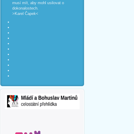
musí mít, aby mohl usilovat o
dokonalostech.
>Karel Čapek<