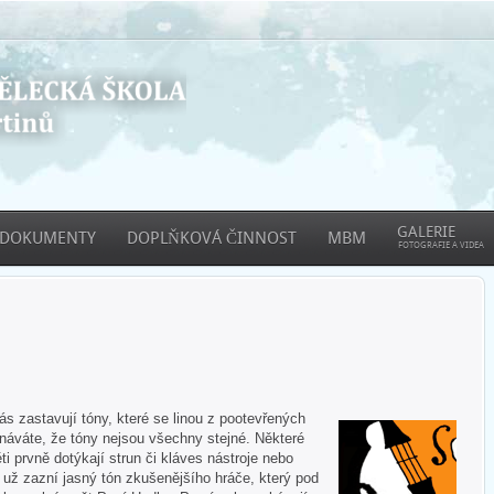
GALERIE
DOKUMENTY
DOPLŇKOVÁ ČINNOST
MBM
FOTOGRAFIE A VIDEA
 zastavují tóny, které se linou z pootevřených
áváte, že tóny nejsou všechny stejné. Některé
ti prvně dotýkají strun či kláves nástroje nebo
e už zazní jasný tón zkušenějšího hráče, který pod