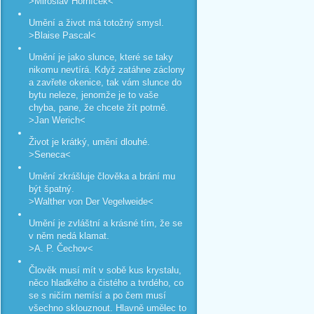
>Miroslav Horníček<
Umění a život má totožný smysl.
>Blaise Pascal<
Umění je jako slunce, které se taky
nikomu nevtírá. Když zatáhne záclony
a zavřete okenice, tak vám slunce do
bytu neleze, jenomže je to vaše
chyba, pane, že chcete žít potmě.
>Jan Werich<
Život je krátký, umění dlouhé.
>Seneca<
Umění zkrášluje člověka a brání mu
být špatný.
>Walther von Der Vegelweide<
Umění je zvláštní a krásné tím, že se
v něm nedá klamat.
>A. P. Čechov<
Člověk musí mít v sobě kus krystalu,
něco hladkého a čistého a tvrdého, co
se s ničím nemísí a po čem musí
všechno sklouznout. Hlavně umělec to