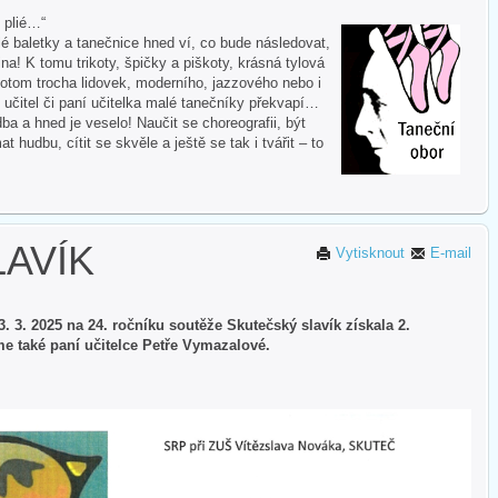
i plié…“
 baletky a tanečnice hned ví, co bude následovat,
na! K tomu trikoty, špičky a piškoty, krásná tylová
otom trocha lidovek, moderního, jazzového nebo i
 učitel či paní učitelka malé tanečníky překvapí…
ba a hned je veselo! Naučit se choreografii, být
hudbu, cítit se skvěle a ještě se tak i tvářit – to
AVÍK
Vytisknout
E-mail
. 3. 2025 na 24. ročníku s
outěže Skutečský slavík získala 2.
e také paní učitelce Petře Vymazalové.