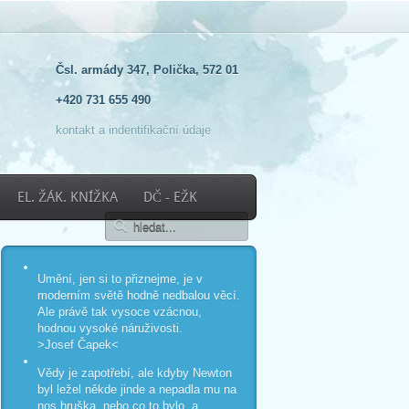
Čsl. armády 347, Polička, 572 01
+420 731 655 490
kontakt a indentifikační údaje
EL. ŽÁK. KNÍŽKA
DČ - EŽK
Umění, jen si to přiznejme, je v
moderním světě hodně nedbalou věcí.
Ale právě tak vysoce vzácnou,
hodnou vysoké náruživosti.
>Josef Čapek<
Vědy je zapotřebí, ale kdyby Newton
byl ležel někde jinde a nepadla mu na
nos hruška, nebo co to bylo, a