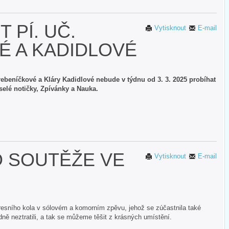
 PÍ. UČ.
Vytisknout
E-mail
É A KADIDLOVÉ
ebeníčkové a Kláry Kadidlové nebude v týdnu od 3. 3. 2025 probíhat
selé notičky, Zpívánky a Nauka.
O SOUTĚŽE VE
Vytisknout
E-mail
kresního kola v sólovém a komorním zpěvu, jehož se zúčastnila také
ně neztratili, a tak se můžeme těšit z krásných umístění.