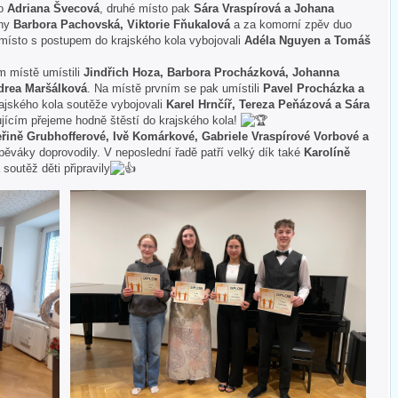
to
Adriana Švecová
, druhé místo pak
Sára Vraspírová a Johana
ěny
Barbora Pachovská, Viktorie Fňukalová
a za komorní zpěv duo
 místo s postupem do krajského kola vybojovali
Adéla Nguyen a Tomáš
 místě umístili
Jindřich Hoza, Barbora Procházková, Johanna
drea Maršálková
. Na místě prvním se pak umístili
Pavel Procházka a
ajského kola soutěže vybojovali
Karel Hrnčíř, Tereza Peňázová a Sára
jícím přejeme hodně štěstí do krajského kola!
eřině Grubhofferové, Ivě Komárkové, Gabriele Vraspírové Vorbové a
ěváky doprovodily. V neposlední řadě patří velký dík také
Karolíně
 soutěž děti připravily