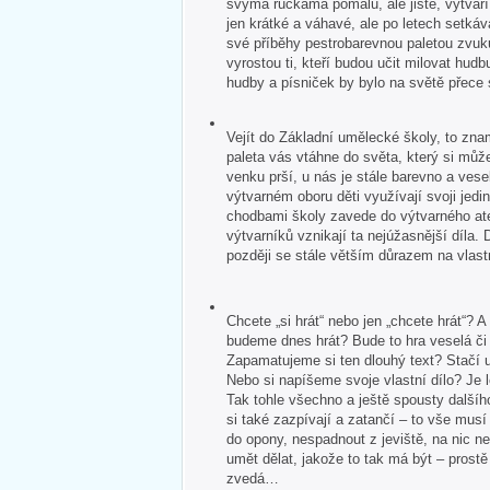
svýma ručkama pomalu, ale jistě, vytvář
jen krátké a váhavé, ale po letech setkává
své příběhy pestrobarevnou paletou zvuk
vyrostou ti, kteří budou učit milovat hudb
hudby a písniček by bylo na světě přece
Vejít do Základní umělecké školy, to zna
paleta vás vtáhne do světa, který si může
venku prší, u nás je stále barevno a veselo
výtvarném oboru děti využívají svoji jedin
chodbami školy zavede do výtvarného ate
výtvarníků vznikají ta nejúžasnější díla. 
později se stále větším důrazem na vlastn
Chcete „si hrát“ nebo jen „chcete hrát“?
budeme dnes hrát? Bude to hra veselá č
Zapamatujeme si ten dlouhý text? Stačí u
Nebo si napíšeme svoje vlastní dílo? Je 
Tak tohle všechno a ještě spousty dalšíh
si také zazpívají a zatančí – to vše mus
do opony, nespadnout z jeviště, na nic 
umět dělat, jakože to tak má být – pros
zvedá…