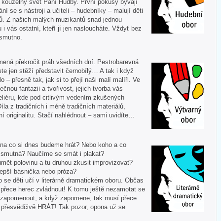
í kouzelný svět Paní Hudby. První pokusy bývají
ní se s nástroji a učiteli – hudebníky – malují děti
ů. Z našich malých muzikantů snad jednou
u i vás ostatní, kteří jí jen nasloucháte. Vždyť bez
 smutno.
mená překročit práh všedních dní. Pestrobarevná
te jen stěží představit černobílý… A tak i když
 – přesně tak, jak si to přejí naši malí malíři. Ve
ečnou fantazii a tvořivost, jejich tvorba vás
liéru, kde pod citlivým vedením zkušených
Díla z tradičních i méně tradičních materiálů,
í originalitu. Stačí nahlédnout – sami uvidíte…
 A na co si dnes budeme hrát? Nebo koho a co
i smutná? Naučíme se smát i plakat?
mět polovinu a tu druhou zkusit improvizovat?
lepší básnička nebo próza?
o se děti učí v literárně dramatickém oboru. Občas
í přece herec zvládnout! K tomu ještě nezamotat se
nezapomenout, a když zapomene, tak musí přece
tě přesvědčivě HRÁT! Tak pozor, opona už se