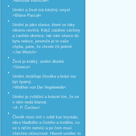
>Miroslav Horníček<
Umění a život má totožný smysl.
>Blaise Pascal<
Umění je jako slunce, které se taky
nikomu nevtírá. Když zatáhne záclony
a zavřete okenice, tak vám slunce do
bytu neleze, jenomže je to vaše
chyba, pane, že chcete žít potmě.
>Jan Werich<
Život je krátký, umění dlouhé.
>Seneca<
Umění zkrášluje člověka a brání mu
být špatný.
>Walther von Der Vegelweide<
Umění je zvláštní a krásné tím, že se
v něm nedá klamat.
>A. P. Čechov<
Člověk musí mít v sobě kus krystalu,
něco hladkého a čistého a tvrdého, co
se s ničím nemísí a po čem musí
všechno sklouznout. Hlavně umělec to