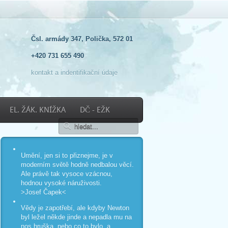
Čsl. armády 347, Polička, 572 01
+420 731 655 490
kontakt a indentifikační údaje
EL. ŽÁK. KNÍŽKA
DČ - EŽK
Umění, jen si to přiznejme, je v
moderním světě hodně nedbalou věcí.
Ale právě tak vysoce vzácnou,
hodnou vysoké náruživosti.
>Josef Čapek<
Vědy je zapotřebí, ale kdyby Newton
byl ležel někde jinde a nepadla mu na
nos hruška, nebo co to bylo, a