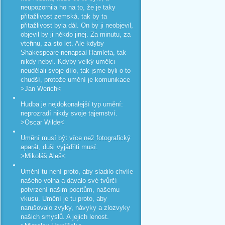
neupozornila ho na to, že je taky
přitažlivost zemská, tak by ta
přitažlivost byla dál. On by ji neobjevil,
objevil by ji někdo jinej. Za minutu, za
vteřinu, za sto let. Ale kdyby
Shakespeare nenapsal Hamleta, tak
nikdy nebyl. Kdyby velký umělci
neudělali svoje dílo, tak jsme byli o to
chudší, protože umění je komunikace
>Jan Werich<
Hudba je nejdokonalejší typ umění:
neprozradí nikdy svoje tajemství.
>Oscar Wilde<
Umění musí být více než fotografický
aparát, duši vyjádřiti musí.
>Mikoláš Aleš<
Umění tu není proto, aby sladilo chvíle
našeho volna a dávalo své tvůrčí
potvrzení našim pocitům, našemu
vkusu. Umění je tu proto, aby
narušovalo zvyky, návyky a zlozvyky
našich smyslů. A jejich lenost.