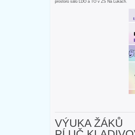
prostorů sálů LDO a TO v ZŠ Na Lukách.
VÝUKA ŽÁKŮ
PÍ.UČ.KLADIV