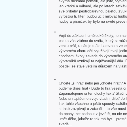
svýma ručkama pomalu, ale jistě, vytvář
jen krátké a váhavé, ale po letech setkává
své příběhy pestrobarevnou paletou zvuk
vyrostou ti, kteří budou učit milovat hudb
hudby a písniček by bylo na světě přece
Vejít do Základní umělecké školy, to zna
paleta vás vtáhne do světa, který si může
venku prší, u nás je stále barevno a veselo
výtvarném oboru děti využívají svoji jedin
chodbami školy zavede do výtvarného ate
výtvarníků vznikají ta nejúžasnější díla. 
později se stále větším důrazem na vlastn
Chcete „si hrát“ nebo jen „chcete hrát“?
budeme dnes hrát? Bude to hra veselá č
Zapamatujeme si ten dlouhý text? Stačí u
Nebo si napíšeme svoje vlastní dílo? Je 
Tak tohle všechno a ještě spousty dalšíh
si také zazpívají a zatančí – to vše mus
do opony, nespadnout z jeviště, na nic 
umět dělat, jakože to tak má být – pros
zvedá…