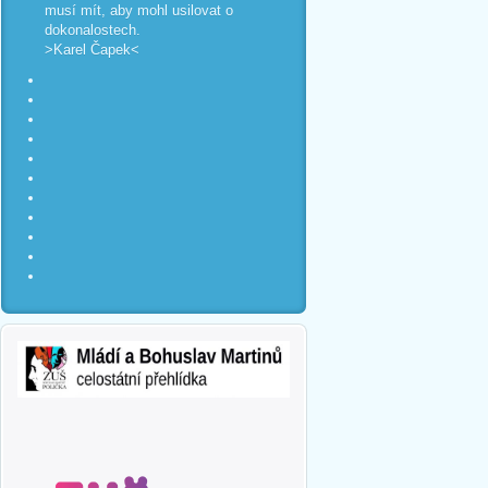
musí mít, aby mohl usilovat o
dokonalostech.
>Karel Čapek<