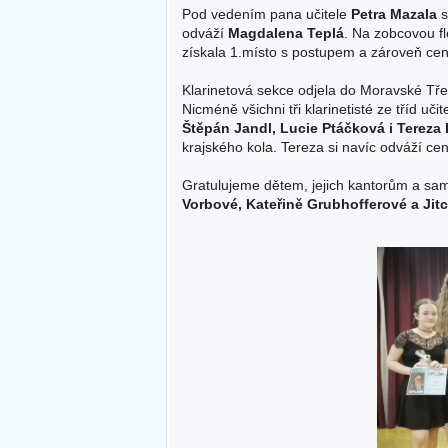
Pod vedením pana učitele
Petra Mazala
s
odváží
Magdalena Teplá
. Na zobcovou f
získala 1.místo s postupem a zároveň ce
Klarinetová sekce odjela do Moravské Tř
Nicméně všichni tři klarinetisté ze tříd uči
Štěpán Jandl, Lucie Ptáčková i Tereza 
krajského kola. Tereza si navíc odváží ce
Gratulujeme dětem, jejich kantorům a sa
Vorbové, Kateřině Grubhofferové a Jit