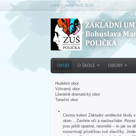
pátek 7. srpen 2026 20:25
ÚVOD
O ŠKOLE
OBORY
Hudební obor
Výtvarný obor
Literárně dramatický obor
Taneční obor
Cestou kolem Základní umělecké školy vás
oken… Zavřete oči a nasloucháte. Rozezn
jsou ještě opatrné, nesmělé – to jak se dě
rozeznívají písničkou své slavíčky. Jind