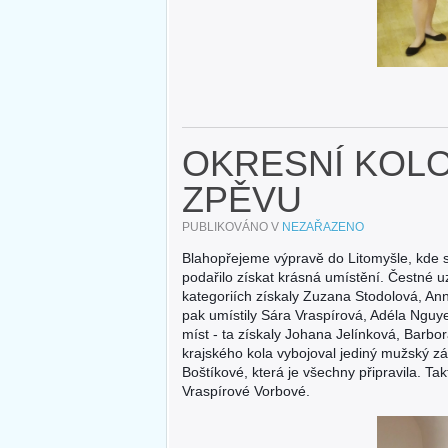
OKRESNÍ KOL
ZPĚVU
PUBLIKOVÁNO V
NEZAŘAZENO
Blahopřejeme výpravě do Litomyšle, kde s
podařilo získat krásná umístění. Čestné u
kategoriích získaly Zuzana Stodolová, An
pak umístily Sára Vraspírová, Adéla Nguy
míst - ta získaly Johana Jelínková, Barb
krajského kola vybojoval jediný mužský z
Boštíkové, která je všechny připravila. T
Vraspírové Vorbové.