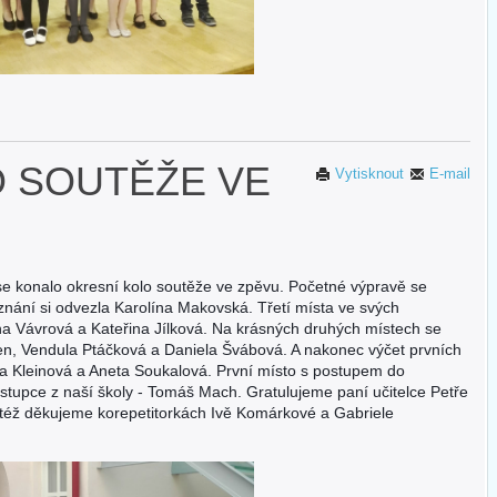
O SOUTĚŽE VE
Vytisknout
E-mail
e konalo okresní kolo soutěže ve zpěvu. Početné výpravě se
znání si odvezla Karolína Makovská. Třetí místa ve svých
na Vávrová a Kateřina Jílková. Na krásných druhých místech se
en, Vendula Ptáčková a Daniela Švábová. A nakonec výčet prvních
ora Kleinová a Aneta Soukalová. První místo s postupem do
ástupce z naší školy - Tomáš Mach. Gratulujeme paní učitelce Petře
aktéž děkujeme korepetitorkách Ivě Komárkové a Gabriele