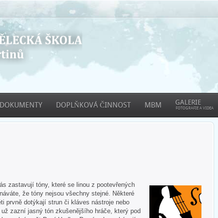
GALERIE
DOKUMENTY
DOPLŇKOVÁ ČINNOST
MBM
FOTOGRAFIE A VIDEA
 zastavují tóny, které se linou z pootevřených
áváte, že tóny nejsou všechny stejné. Některé
ti prvně dotýkají strun či kláves nástroje nebo
e už zazní jasný tón zkušenějšího hráče, který pod