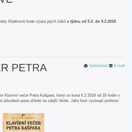
Anety Kladivové bude výuka jejích žáků
v týdnu od 5.2. do 9.2.2018
ER PETRA
Vytisknout
E-mail
m Klavírní večer Petra Kašpara, který se koná 6.2.2018 od 18 hodin v
let působení pana učitele na zdejší škole. Jako host vystoupí profesor