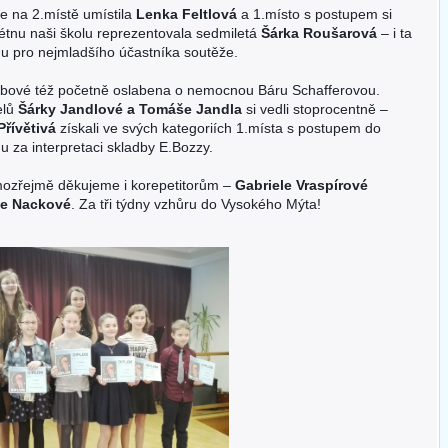
e na 2.místě umístila
Lenka Feltlová
a 1.místo s postupem si
létnu naši školu reprezentovala sedmiletá
Šárka Roušarová
– i ta
nu pro nejmladšího účastníka soutěže.
ebové též početně oslabena o nemocnou Báru Schafferovou.
telů
Šárky Jandlové a Tomáše Jandla
si vedli stoprocentně –
Přívětivá
získali ve svých kategoriích 1.místa s postupem do
nu za interpretaci skladby E.Bozzy.
mozřejmě děkujeme i korepetitorům –
Gabriele Vraspírové
ce Nackové
. Za tři týdny vzhůru do Vysokého Mýta!