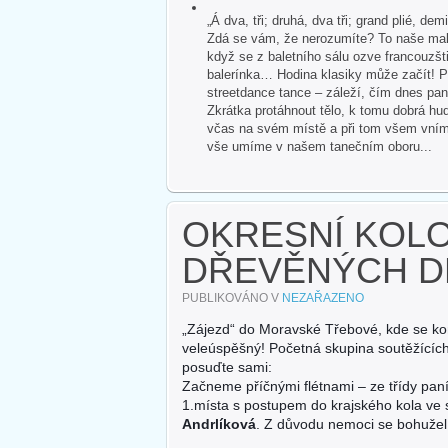
„Á dva, tři; druhá, dva tři; grand plié, dem
Zdá se vám, že nerozumíte? To naše malé
když se z baletního sálu ozve francouzšti
balerínka… Hodina klasiky může začít! P
streetdance tance – záleží, čím dnes pan
Zkrátka protáhnout tělo, k tomu dobrá hud
včas na svém místě a při tom všem vnímat 
vše umíme v našem tanečním oboru...
OKRESNÍ KOL
DŘEVĚNÝCH D
PUBLIKOVÁNO V
NEZAŘAZENO
„Zájezd“ do Moravské Třebové, kde se kon
veleúspěšný! Početná skupina soutěžících
posuďte sami:
Začneme příčnými flétnami – ze třídy paní
1.místa s postupem do krajského kola ve 
Andrlíková
. Z důvodu nemoci se bohuže