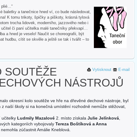
i plié…“
 baletky a tanečnice hned ví, co bude následovat,
na! K tomu trikoty, špičky a piškoty, krásná tylová
otom trocha lidovek, moderního, jazzového nebo i
 učitel či paní učitelka malé tanečníky překvapí…
ba a hned je veselo! Naučit se choreografii, být
hudbu, cítit se skvěle a ještě se tak i tvářit – to
O SOUTĚŽE
Vytisknout
E-mail
ECHOVÝCH NÁSTROJŮ
alo okresní kolo soutěže ve hře na dřevěné dechové nástroje, byl
 z naší školy si na konečná umístění rozhodně nemůže stěžovat,
 učitelky
Ludmily Mazalové
2. místo získala
Julie Jelínková
,
svých kategoriích vybojovaly
Tereza Boštíková a Anna
l nemohla zúčastn
it Amálie Kneblová.