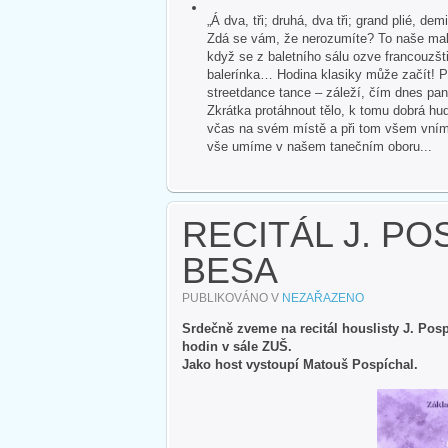
„Á dva, tři; druhá, dva tři; grand plié, dem
Zdá se vám, že nerozumíte? To naše malé
když se z baletního sálu ozve francouzšti
balerínka… Hodina klasiky může začít! P
streetdance tance – záleží, čím dnes pan
Zkrátka protáhnout tělo, k tomu dobrá hud
včas na svém místě a při tom všem vnímat 
vše umíme v našem tanečním oboru...
RECITÁL J. POS
BESA
PUBLIKOVÁNO V
NEZAŘAZENO
Srdečně zveme na recitál houslisty J. Pospí
hodin v sále ZUŠ.
Jako host vystoupí Matouš Pospíchal.