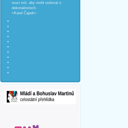
musí mít, aby mohl usilovat o
dokonalostech.
>Karel Čapek<