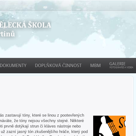
GALERIE
DOKUMENTY
DOPLŇKOVÁ ČINNOST
MBM
FOTOGRAFIE A VIDEA
 zastavují tóny, které se linou z pootevřených
áváte, že tóny nejsou všechny stejné. Některé
ti prvně dotýkají strun či kláves nástroje nebo
e už zazní jasný tón zkušenějšího hráče, který pod