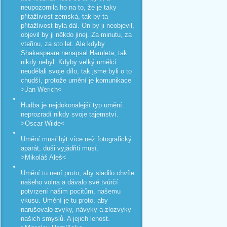
neupozornila ho na to, že je taky
přitažlivost zemská, tak by ta
přitažlivost byla dál. On by ji neobjevil,
objevil by ji někdo jinej. Za minutu, za
vteřinu, za sto let. Ale kdyby
Shakespeare nenapsal Hamleta, tak
nikdy nebyl. Kdyby velký umělci
neudělali svoje dílo, tak jsme byli o to
chudší, protože umění je komunikace
>Jan Werich<
Hudba je nejdokonalejší typ umění:
neprozradí nikdy svoje tajemství.
>Oscar Wilde<
Umění musí být více než fotografický
aparát, duši vyjádřiti musí.
>Mikoláš Aleš<
Umění tu není proto, aby sladilo chvíle
našeho volna a dávalo své tvůrčí
potvrzení našim pocitům, našemu
vkusu. Umění je tu proto, aby
narušovalo zvyky, návyky a zlozvyky
našich smyslů. A jejich lenost.