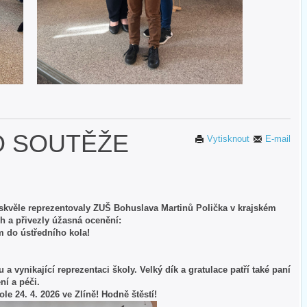
O SOUTĚŽE
Vytisknout
E-mail
 skvěle reprezentovaly ZUŠ Bohuslava Martinů Polička v krajském
h a přivezly úžasná ocenění:
 do ústředního kola!
 vynikající reprezentaci školy. Velký dík a gratulace patří také paní
ní a péči.
e 24. 4. 2026 ve Zlíně! Hodně štěstí!