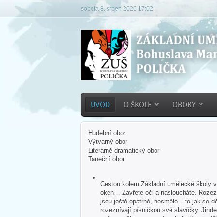
sobota 8. srpen 2026 17:02
ÚVOD
O ŠKOLE
OBORY
Hudební obor
Výtvarný obor
Literárně dramatický obor
Taneční obor
Cestou kolem Základní umělecké školy vás
oken… Zavřete oči a nasloucháte. Rozezn
jsou ještě opatrné, nesmělé – to jak se dě
rozeznívají písničkou své slavíčky. Jind