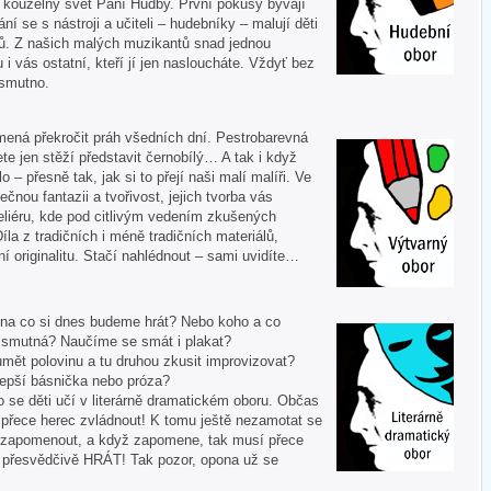
í kouzelný svět Paní Hudby. První pokusy bývají
ní se s nástroji a učiteli – hudebníky – malují děti
ů. Z našich malých muzikantů snad jednou
u i vás ostatní, kteří jí jen nasloucháte. Vždyť bez
 smutno.
mená překročit práh všedních dní. Pestrobarevná
te jen stěží představit černobílý… A tak i když
 – přesně tak, jak si to přejí naši malí malíři. Ve
ečnou fantazii a tvořivost, jejich tvorba vás
liéru, kde pod citlivým vedením zkušených
Díla z tradičních i méně tradičních materiálů,
í originalitu. Stačí nahlédnout – sami uvidíte…
 A na co si dnes budeme hrát? Nebo koho a co
i smutná? Naučíme se smát i plakat?
mět polovinu a tu druhou zkusit improvizovat?
lepší básnička nebo próza?
o se děti učí v literárně dramatickém oboru. Občas
í přece herec zvládnout! K tomu ještě nezamotat se
nezapomenout, a když zapomene, tak musí přece
tě přesvědčivě HRÁT! Tak pozor, opona už se