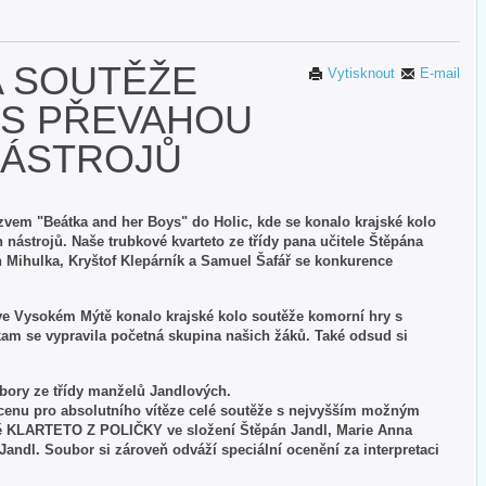
A SOUTĚŽE
Vytisknout
E-mail
 S PŘEVAHOU
ÁSTROJŮ
ázvem "Beátka and her Boys" do Holic, kde se konalo krajské kolo
nástrojů. Naše trubkové kvarteto ze třídy pana učitele Štěpána
 Mihulka, Kryštof Klepárník a Samuel Šafář se konkurence
 ve Vysokém Mýtě konalo krajské kolo soutěže komorní hry s
am se vypravila početná skupina našich žáků. Také odsud si
ubory ze třídy manželů Jandlových.
 cenu pro absolutního vítěze celé soutěže s nejvyšším možným
é KLARTETO Z POLIČKY ve složení Štěpán Jandl, Marie Anna
ndl. Soubor si zároveň odváží speciální ocenění za interpretaci