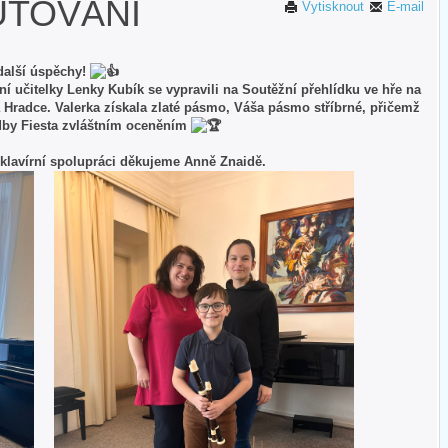
UTOVÁNÍ
Vytisknout
E-mail
další úspěchy!
aní učitelky Lenky Kubík se vypravili na Soutěžní přehlídku ve hře na
 Hradce. Valerka získala zlaté pásmo, Váša pásmo stříbrné, přičemž
ladby Fiesta zvláštním oceněním
a klavírní spolupráci děkujeme Anně Znaidě.