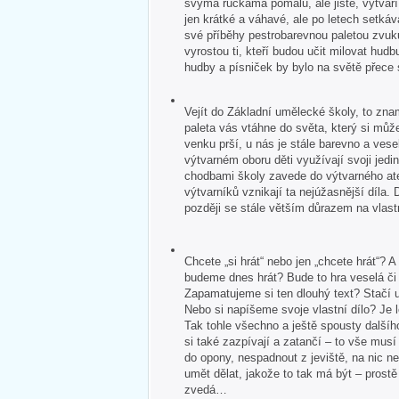
svýma ručkama pomalu, ale jistě, vytvář
jen krátké a váhavé, ale po letech setkává
své příběhy pestrobarevnou paletou zvuk
vyrostou ti, kteří budou učit milovat hudb
hudby a písniček by bylo na světě přece
Vejít do Základní umělecké školy, to zna
paleta vás vtáhne do světa, který si může
venku prší, u nás je stále barevno a veselo
výtvarném oboru děti využívají svoji jedin
chodbami školy zavede do výtvarného ate
výtvarníků vznikají ta nejúžasnější díla. 
později se stále větším důrazem na vlastn
Chcete „si hrát“ nebo jen „chcete hrát“?
budeme dnes hrát? Bude to hra veselá č
Zapamatujeme si ten dlouhý text? Stačí u
Nebo si napíšeme svoje vlastní dílo? Je 
Tak tohle všechno a ještě spousty dalšíh
si také zazpívají a zatančí – to vše mus
do opony, nespadnout z jeviště, na nic 
umět dělat, jakože to tak má být – pros
zvedá…