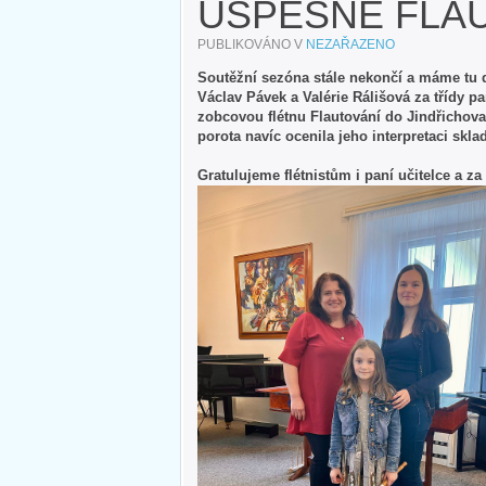
ÚSPĚŠNÉ FLA
PUBLIKOVÁNO V
NEZAŘAZENO
Soutěžní sezóna stále nekončí a máme tu 
Václav Pávek a Valérie Rálišová za třídy p
zobcovou flétnu Flautování do Jindřichova
porota navíc ocenila jeho interpretaci sk
Gratulujeme flétnistům i paní učitelce a z