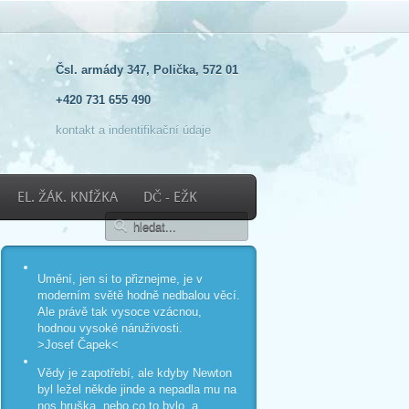
Čsl. armády 347, Polička, 572 01
+420 731 655 490
kontakt a indentifikační údaje
EL. ŽÁK. KNÍŽKA
DČ - EŽK
Umění, jen si to přiznejme, je v
moderním světě hodně nedbalou věcí.
Ale právě tak vysoce vzácnou,
hodnou vysoké náruživosti.
>Josef Čapek<
Vědy je zapotřebí, ale kdyby Newton
byl ležel někde jinde a nepadla mu na
nos hruška, nebo co to bylo, a