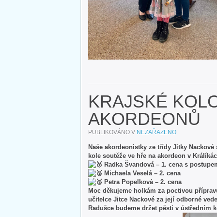
KRAJSKÉ KOL
AKORDEONŮ
PUBLIKOVÁNO V
NEZAŘAZENO
Naše akordeonistky ze třídy Jitky Nackové
kole soutěže ve hře na akordeon v Králíkác
Radka Švandová – 1. cena s postupem
Michaela Veselá – 2. cena
Petra Popelková – 2. cena
Moc děkujeme holkám za poctivou přípravu a
učitelce Jitce Nackové za její odborné vede
Radušce budeme držet pěsti v ústředním kol