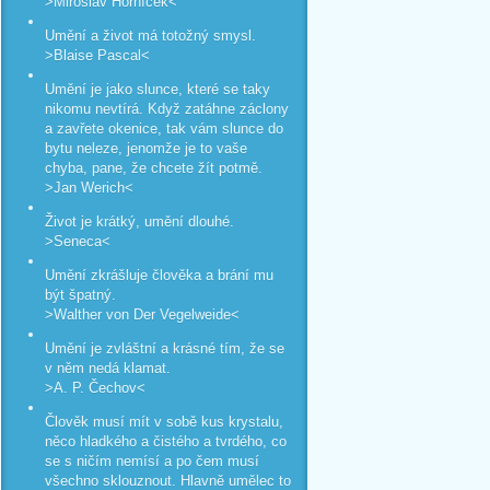
>Miroslav Horníček<
Umění a život má totožný smysl.
>Blaise Pascal<
Umění je jako slunce, které se taky
nikomu nevtírá. Když zatáhne záclony
a zavřete okenice, tak vám slunce do
bytu neleze, jenomže je to vaše
chyba, pane, že chcete žít potmě.
>Jan Werich<
Život je krátký, umění dlouhé.
>Seneca<
Umění zkrášluje člověka a brání mu
být špatný.
>Walther von Der Vegelweide<
Umění je zvláštní a krásné tím, že se
v něm nedá klamat.
>A. P. Čechov<
Člověk musí mít v sobě kus krystalu,
něco hladkého a čistého a tvrdého, co
se s ničím nemísí a po čem musí
všechno sklouznout. Hlavně umělec to