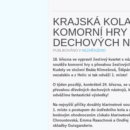
KRAJSKÁ KOL
KOMORNÍ HRY
DECHOVÝCH N
PUBLIKOVÁNO V
NEZAŘAZENO
18. března se vypravil žesťový kvartet s n
soutěže komorní hry s převahou žesťových 
Kudely ve složení Beáta Klimešová, Štěpán
nezaleklo a z Holic si tak odváží 1. místo!
O týden později, konkrétně 24. března, se
převahou dřevěných dechových nástrojů, k
odvážíme fantastické výsledky!
Na nejvyšší příčky dosáhly klarinetové so
1. místo s postupem do ústředního kola a
bodovým ohodnocením získalo klarinetov
Chroustovská, Emma Raaschová a Ondřej Ja
skladby Guisganderie.