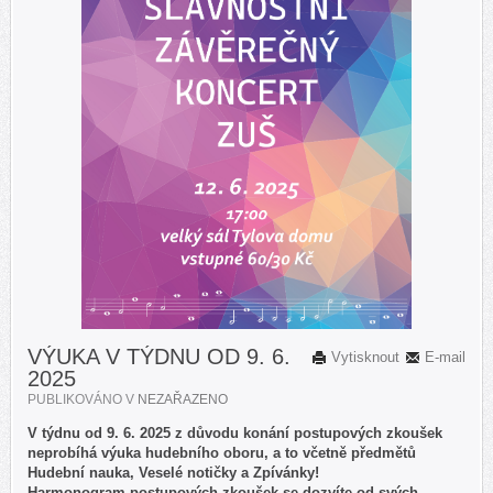
VÝUKA V TÝDNU OD 9. 6.
Vytisknout
E-mail
2025
PUBLIKOVÁNO V
NEZAŘAZENO
V týdnu od 9. 6. 2025 z důvodu konání postupových zkoušek
neprobíhá výuka hudebního oboru, a to včetně předmětů
Hudební nauka, Veselé notičky a Zpívánky!
Harmonogram postupových zkoušek se dozvíte od svých