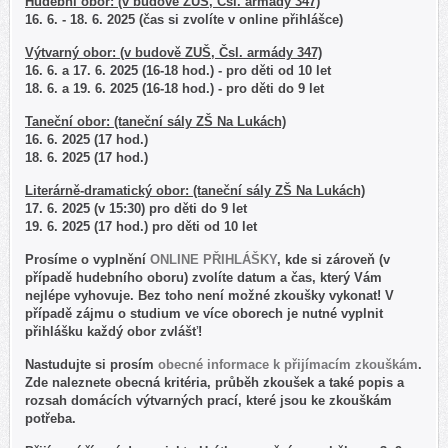
Hudební obor: (v budově ZUŠ, Čsl. armády 347)
16. 6. - 18. 6. 2025 (čas si zvolíte v online přihlášce)
Výtvarný obor: (v budově ZUŠ, Čsl. armády 347)
16. 6. a 17. 6. 2025 (16-18 hod.) - pro děti od 10 let
18. 6. a 19. 6. 2025 (16-18 hod.) - pro děti do 9 let
Taneční obor: (taneční sály ZŠ Na Lukách)
16. 6. 2025 (17 hod.)
18. 6. 2025 (17 hod.)
Literárně-dramatický obor: (taneční sály ZŠ Na Lukách)
17. 6. 2025 (v 15:30) pro děti do 9 let
19. 6. 2025 (17 hod.) pro děti od 10 let
Prosíme o vyplnění
ONLINE PŘIHLÁŠKY
, kde si zároveň (v
případě hudebního oboru) zvolíte datum a čas, který Vám
nejlépe vyhovuje. Bez toho není možné zkoušky vykonat! V
případě zájmu o studium ve více oborech je nutné vyplnit
přihlášku každý obor zvlášť!
Nastudujte si prosím
obecné informace k přijímacím zkouškám
.
Zde naleznete obecná kritéria, průběh zkoušek a také popis a
rozsah domácích výtvarných prací, které jsou ke zkouškám
potřeba.