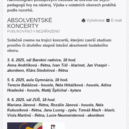
pedagogů hry na nástroj. Výuka v ostatních oborech probíhá
podle rozvrhů.
ABSOLVENTSKÉ
Vytisknout
E-mail
KONCERTY
PUBLIKOVÁNO V
NEZAŘAZENO
Srdečně zveme na trojici koncertů, kterými završí studium
prvního či druhého stupně letošní absolventi hudebního
oboru.
3. 6. 2025, sál Barokní radnice, 18 hod.
Anna Andrlíková - flétna, Ivan Tišl - klarinet, Jan Vraspír -
akordeon, Klára Stodolová - flétna
5. 6. 2025, aula Gymnázia, 18 hod.
Terezie Balášová - housle, Nela Hrbáčková - housle, Adina
Hradecká - housle, Matěj Šplíchal - kytara
9. 6. 2025, sál ZUŠ, 18 hod.
Mariana Jánová - flétna, Rozálie Jánová - housle, Nela
Kukusíková - flétna, Jana Luong - zpěv, Tomáš Mach - klavír,
Viola Martinů - flétna, Lucie Neumeisterová - akordeon