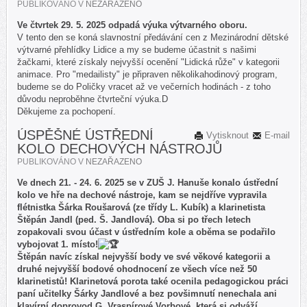
PUBLIKOVÁNO V
NEZAŘAZENO
Ve čtvrtek 29. 5. 2025 odpadá výuka výtvarného oboru.
V tento den se koná slavnostní předávání cen z Mezinárodní dětské
výtvarné přehlídky Lidice a my se budeme účastnit s našimi
žačkami, které získaly nejvyšší ocenění "Lidická růže" v kategorii
animace. Pro "medailisty" je připraven několikahodinový program,
budeme se do Poličky vracet až ve večerních hodinách - z toho
důvodu neproběhne čtvrteční výuka.D
Děkujeme za pochopení.
ÚSPĚŠNÉ ÚSTŘEDNÍ
Vytisknout
E-mail
KOLO DECHOVÝCH NÁSTROJŮ
PUBLIKOVÁNO V
NEZAŘAZENO
Ve dnech 21. - 24. 6. 2025 se v ZUŠ J. Hanuše konalo ústřední
kolo ve hře na dechové nástroje, kam se nejdříve vypravila
flétnistka Šárka Roušarová (ze třídy L. Kubík) a klarinetista
Štěpán Jandl (ped. Š. Jandlová). Oba si po třech letech
zopakovali svou účast v ústředním kole a oběma se podařilo
vybojovat 1. místo!
Štěpán navíc získal nejvyšší body ve své věkové kategorii a
druhé nejvyšší bodové ohodnocení ze všech více než 50
klarinetistů! Klarinetová porota také ocenila pedagogickou práci
paní učitelky Šárky Jandlové a bez povšimnutí nenechala ani
klavírní doprovod G. Vraspírové Vorbové, která si odváží