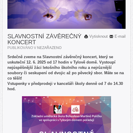
SLAVNOSTNÍ ZÁVĚREČNÝ
Vytisknout
E-mail
KONCERT
PUBLIKOVÁNO V
NEZAŘAZENO
Srdečně zveme na Slavnostní závěrečný koncert, který se
uskuteční
12. 6. 2025 od 17 hodin v Tylově domě. Vystoupí
nejúspěšnější žáci letošního školního roku a nejrůznější
soubory či seskupení od dvojic až po pěvecký sbor. Máte se na
co těšít!
Vstupenky v předprodeji v kanceláři školy denně od 7 do 14.30
hod.