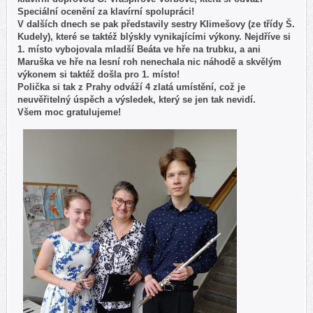
Speciální ocenění za klavírní spolupráci!
V dalších dnech se pak představily sestry Klimešovy (ze třídy Š.
Kudely), které se taktéž blýskly vynikajícími výkony. Nejdříve si
1. místo vybojovala mladší Beáta ve hře na trubku, a ani
Maruška ve hře na lesní roh nenechala nic náhodě a skvělým
výkonem si taktéž došla pro 1. místo!
Polička si tak z Prahy odváží 4 zlatá umístění, což je
neuvěřitelný úspěch a výsledek, který se jen tak nevidí.
Všem moc gratulujeme!