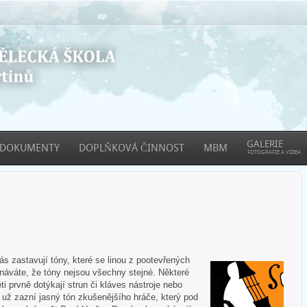
GALERIE
DOKUMENTY
DOPLŇKOVÁ ČINNOST
MBM
FOTOGRAFIE A VIDEA
 zastavují tóny, které se linou z pootevřených
áváte, že tóny nejsou všechny stejné. Některé
ti prvně dotýkají strun či kláves nástroje nebo
e už zazní jasný tón zkušenějšího hráče, který pod