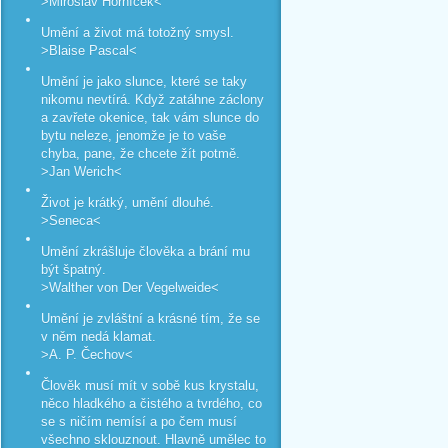
>Miroslav Horníček<
Umění a život má totožný smysl.
>Blaise Pascal<
Umění je jako slunce, které se taky
nikomu nevtírá. Když zatáhne záclony
a zavřete okenice, tak vám slunce do
bytu neleze, jenomže je to vaše
chyba, pane, že chcete žít potmě.
>Jan Werich<
Život je krátký, umění dlouhé.
>Seneca<
Umění zkrášluje člověka a brání mu
být špatný.
>Walther von Der Vegelweide<
Umění je zvláštní a krásné tím, že se
v něm nedá klamat.
>A. P. Čechov<
Člověk musí mít v sobě kus krystalu,
něco hladkého a čistého a tvrdého, co
se s ničím nemísí a po čem musí
všechno sklouznout. Hlavně umělec to