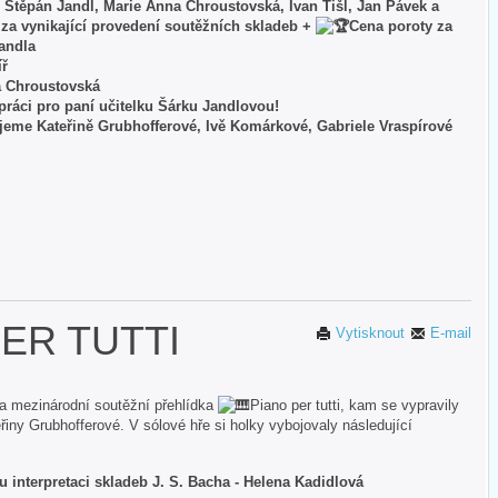
ní Štěpán Jandl, Marie Anna Chroustovská, Ivan Tišl, Jan Pávek a
a za vynikající provedení soutěžních skladeb +
Cena poroty za
Jandla
íř
a Chroustovská
práci pro paní učitelku Šárku Jandlovou!
ujeme Kateřině Grubhofferové, Ivě Komárkové, Gabriele Vraspírové
ER TUTTI
Vytisknout
E-mail
la mezinárodní soutěžní přehlídka
Piano per tutti, kam se vypravily
řiny Grubhofferové. V sólové hře si holky vybojovaly následující
interpretaci skladeb J. S. Bacha - Helena Kadidlová