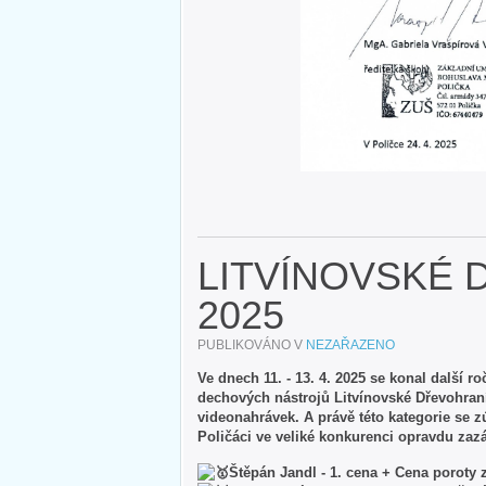
LITVÍNOVSKÉ 
2025
PUBLIKOVÁNO V
NEZAŘAZENO
Ve dnech 11. - 13. 4. 2025 se konal další 
dechových nástrojů Litvínovské Dřevohraní.
videonahrávek. A právě této kategorie se zú
Poličáci ve veliké konkurenci opravdu zazá
Štěpán Jandl - 1. cena + Cena poroty 