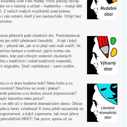
í kouzelný svět Paní Hudby. První pokusy bývají
ní se s nástroji a učiteli – hudebníky – malují děti
ů. Z našich malých muzikantů snad jednou
u i vás ostatní, kteří jí jen nasloucháte. Vždyť bez
 smutno.
mená překročit práh všedních dní. Pestrobarevná
te jen stěží představit černobílý… A tak i když
 – přesně tak, jak si to přejí naši malí malíři. Ve
ečnou fantazii a tvořivost, jejich tvorba vás
liéru, kde pod citlivým vedením zkušených
Díla z tradičních i méně tradičních materiálů,
í originalitu. Stačí nahlédnout – sami uvidíte…
 A na co si dnes budeme hrát? Nebo koho a co
i smutná? Naučíme se smát i plakat?
mět polovinu a tu druhou zkusit improvizovat?
lepší básnička nebo próza?
o se děti učí v literárně dramatickém oboru. Občas
í přece herec zvládnout! K tomu ještě nezamotat se
nezapomenout, a když zapomene, tak musí přece
tě přesvědčivě HRÁT! Tak pozor, opona už se