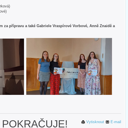
rková)
ové)
a přípravu a také Gabriele Vraspírové Vorbové, Anně Znaidě a
A POKRAČUJE!
Vytisknout
E-mail