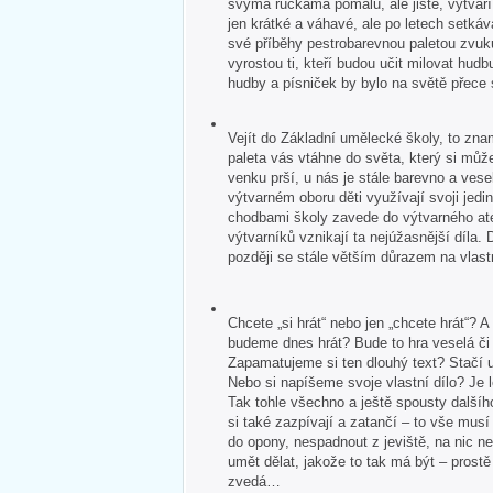
svýma ručkama pomalu, ale jistě, vytvář
jen krátké a váhavé, ale po letech setkává
své příběhy pestrobarevnou paletou zvuk
vyrostou ti, kteří budou učit milovat hudb
hudby a písniček by bylo na světě přece
Vejít do Základní umělecké školy, to zna
paleta vás vtáhne do světa, který si může
venku prší, u nás je stále barevno a veselo
výtvarném oboru děti využívají svoji jedin
chodbami školy zavede do výtvarného ate
výtvarníků vznikají ta nejúžasnější díla. 
později se stále větším důrazem na vlastn
Chcete „si hrát“ nebo jen „chcete hrát“?
budeme dnes hrát? Bude to hra veselá č
Zapamatujeme si ten dlouhý text? Stačí u
Nebo si napíšeme svoje vlastní dílo? Je 
Tak tohle všechno a ještě spousty dalšíh
si také zazpívají a zatančí – to vše mus
do opony, nespadnout z jeviště, na nic 
umět dělat, jakože to tak má být – pros
zvedá…