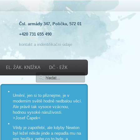
Čsl. armády 347, Polička, 572 01
+420 731 655 490
kontakt a indentifikační údaje
EL. ŽÁK. KNÍŽKA
DČ - EŽK
Umění, jen si to přiznejme, je v
moderním světě hodně nedbalou věcí.
Ale právě tak vysoce vzácnou,
hodnou vysoké náruživosti.
>Josef Čapek<
Vědy je zapotřebí, ale kdyby Newton
byl ležel někde jinde a nepadla mu na
nos hruška, nebo co to bylo, a