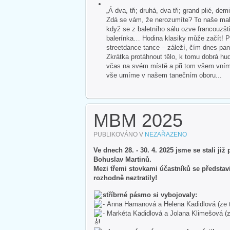
„Á dva, tři; druhá, dva tři; grand plié, dem
Zdá se vám, že nerozumíte? To naše malé
když se z baletního sálu ozve francouzšti
balerínka… Hodina klasiky může začít! P
streetdance tance – záleží, čím dnes pan
Zkrátka protáhnout tělo, k tomu dobrá hud
včas na svém místě a při tom všem vnímat 
vše umíme v našem tanečním oboru...
MBM 2025
PUBLIKOVÁNO V
NEZAŘAZENO
Ve dnech 28. - 30. 4. 2025 jsme se stali ji
Bohuslav Martinů.
Mezi třemi stovkami účastníků se představ
rozhodně neztratily!
stříbrné pásmo si vybojovaly:
-
Anna Hamanová a Helena Kadidlová (ze tří
-
Markéta Kadidlová a Jolana Klimešová (z