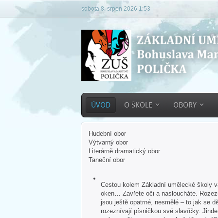
sobota 8. srpen 2026 1:53
ÚVOD
O ŠKOLE
OBORY
Hudební obor
Výtvarný obor
Literárně dramatický obor
Taneční obor
Cestou kolem Základní umělecké školy vás
oken… Zavřete oči a nasloucháte. Rozezn
jsou ještě opatrné, nesmělé – to jak se dě
rozeznívají písničkou své slavíčky. Jind