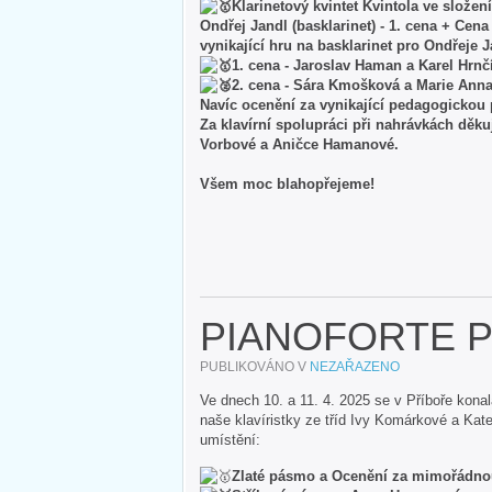
Klarinetový kvintet Kvintola ve slože
Ondřej Jandl (basklarinet) - 1. cena + Cen
vynikající hru na basklarinet pro Ondřeje 
1. cena - Jaroslav Haman a Karel Hrnč
2. cena - Sára Kmošková a Marie Ann
Navíc ocenění za vynikající pedagogickou 
Za klavírní spolupráci při nahrávkách děk
Vorbové a Aničce Hamanové.
Všem moc blahopřejeme!
PIANOFORTE P
PUBLIKOVÁNO V
NEZAŘAZENO
Ve dnech 10. a 11. 4. 2025 se v Příboře kona
naše klavíristky ze tříd Ivy Komárkové a Kate
umístění:
Zlaté pásmo a Ocenění za mimořádnou 