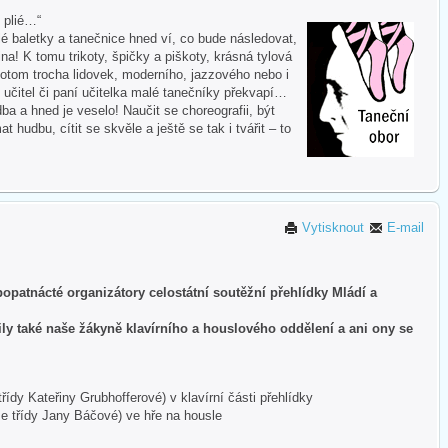
i plié…“
 baletky a tanečnice hned ví, co bude následovat,
na! K tomu trikoty, špičky a piškoty, krásná tylová
otom trocha lidovek, moderního, jazzového nebo i
 učitel či paní učitelka malé tanečníky překvapí…
ba a hned je veselo! Naučit se choreografii, být
hudbu, cítit se skvěle a ještě se tak i tvářit – to
Vytisknout
E-mail
ž popatnácté organizátory celostátní soutěžní přehlídky Mládí a
ily také naše žákyně klavírního a houslového oddělení a ani ony se
dy Kateřiny Grubhofferové) v klavírní části přehlídky
e třídy Jany Báčové) ve hře na housle