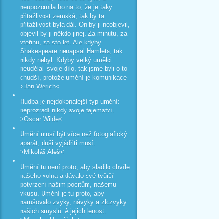
neupozornila ho na to, že je taky
přitažlivost zemská, tak by ta
přitažlivost byla dál. On by ji neobjevil,
objevil by ji někdo jinej. Za minutu, za
vteřinu, za sto let. Ale kdyby
Shakespeare nenapsal Hamleta, tak
nikdy nebyl. Kdyby velký umělci
neudělali svoje dílo, tak jsme byli o to
chudší, protože umění je komunikace
>Jan Werich<
Hudba je nejdokonalejší typ umění:
neprozradí nikdy svoje tajemství.
>Oscar Wilde<
Umění musí být více než fotografický
aparát, duši vyjádřiti musí.
>Mikoláš Aleš<
Umění tu není proto, aby sladilo chvíle
našeho volna a dávalo své tvůrčí
potvrzení našim pocitům, našemu
vkusu. Umění je tu proto, aby
narušovalo zvyky, návyky a zlozvyky
našich smyslů. A jejich lenost.