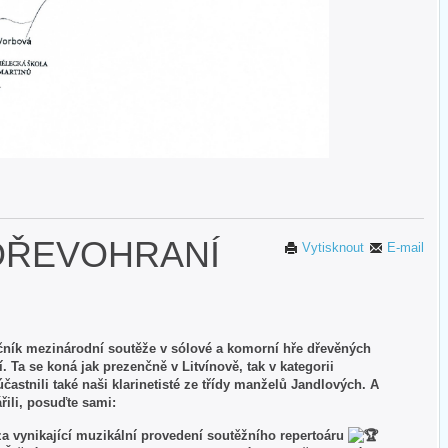
DŘEVOHRANÍ
Vytisknout
E-mail
ročník mezinárodní soutěže v sólové a komorní hře dřevěných
 Ta se koná jak prezenčně v Litvínově, tak v kategorii
častnili také naši klarinetisté ze třídy manželů Jandlových. A
řili, posuďte sami:
za vynikající muzikální provedení soutěžního repertoáru