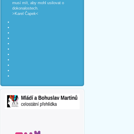
musí mít, aby mohl usilovat o
dokonalostech.
>Karel Čapek<