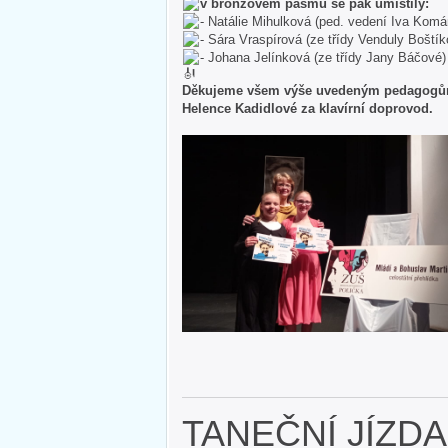
v bronzovém pásmu se pak umístily:
-
Natálie Mihulková (ped. vedení Iva Komá
-
Sára Vraspírová (ze třídy Venduly Boštík
-
Johana Jelínková (ze třídy Jany Báčové)
Děkujeme všem výše uvedeným pedagogům z
Helence Kadidlové za klavírní doprovod.
TANEČNÍ JÍZD