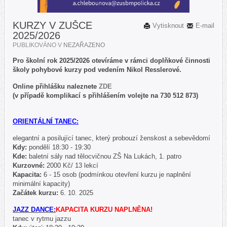
KURZY V ZUŠCE
Vytisknout
E-mail
2025/2026
PUBLIKOVÁNO V
NEZAŘAZENO
Pro školní rok 2025/2026 otevíráme v rámci doplňkové činnosti
školy pohybové kurzy pod vedením Nikol Resslerové.
Online přihlášku naleznete
ZDE
(v případě komplikací s přihlášením volejte na 730 512 873)
ORIENTÁLNÍ TANEC
:
elegantní a posilující tanec, který probouzí ženskost a sebevědomí
Kdy:
pondělí 18:30 - 19:30
Kde:
baletní sály nad tělocvičnou ZŠ Na Lukách, 1. patro
Kurzovné:
2000 Kč/ 13 lekcí
Kapacita:
6 - 15 osob (podmínkou otevření kurzu je naplnění
minimální kapacity)
Začátek kurzu:
6. 10. 2025
JAZZ DANCE
:
KAPACITA KURZU NAPLNĚNA!
tanec v rytmu jazzu