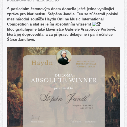
PUBLIKOVÁNO V
NEZAŘAZENO
S posledním červnovým dnem dorazila ještě jedna vynikající
zpráva pro klarinetistu Štěpána Jandla. Ten se zúčastnil polské
mezinárodní soutěže Haydn Online Music International
Competition a stal se jejím absolutním vítězem!
Moc gratulujeme také klavíristce Gabriele Vraspírové Vorbové,
která jej doprovodila, a za přípravu děkujeme i paní učitelce
Šárce Jandlové.