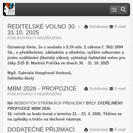
ŘEDITELSKÉ VOLNO 30. -
Vytisknout
E-mail
31.10. 2025
PUBLIKOVÁNO V
NEZAŘAZENO
Oznamuji tímto, že v souladu s § 24 ods. 2 zákona č. 561/ 2004
Sb., o předškolním, základním a středním, vyšším odborném a
jiném vzdělávání (školský zákon), vyhlašuji ředitelské volno pro
žáky ZUŠ B. Martinů Polička ve dnech 30. - 31. 10. 2025
MgA. Gabriela Vraspírová Vorbová,
ředitelka školy
MBM 2026 - PROPOZICE
Vytisknout
E-mail
PUBLIKOVÁNO V
NEZAŘAZENO
NA
WEBOVÝCH STRÁNKÁCH PŘEHLÍDKY
BYLY ZVEŘEJNĚNY
PROPOZICE MBM 2026.
16. ročník se bude konat v termínu 21. - 23. 4. 2026. Těšíme se
na zpěváky a hráče na dechové nástroje.
DODATEČNÉ PŘIJÍMACÍ
Vytisknout
E-mail