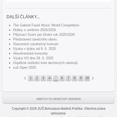
DALŠÍ ČLÁNKY...
The Gabriel Fauré Music World Competition
Hrátky s uměním 2025/2026
Přijímací řízení pro školní rok 2025/2026
Představení tanečního oboru
Slavnostní závěrečný koncert
Výuka v týdnu od 9. 6. 2025
Absolventské koncerty
Výuka VO dne 29. 5. 2025
Úspěšné ústřední kolo dechových nástrojů
zuš Open 2025
1
2
3
4
5
6
7
8
9
10
«
»
SWITCH TO DESKTOP VERSION
Copyright © 2026 ZUŠ Bohuslava Martinů Polička. Všechna práva
vyhrazena.