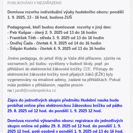
PUBLIKOVÁNO V
NEZAŘAZENO
Domluva rozvrhu individuální výuky hudebního oboru: pondělí
1. 9. 2025, 13 - 16 hod, budova ZUŠ
Pedagogové, kteří budou domlouvat rozvrhy v jiný den:
- Petr Kašpar - úterý 2. 9. 2025 od 13 do 16 hodin
- František Tóth - středa 3. 9. 2025 od 13 do 16 hodin
- Ondřej Čada - čtvrtek 4. 9. 2025 od 14 do 16 hodin
- Štěpán Kudela - čtvrtek 4. 9. 2025 od 13 do 16 hodin
Jméno pedagoga, do jehož třídy je Vaše dítě přiřazeno, zjistíte na
seznamech, jež budou vyvěšeny v budově školy, popř. po
přihlášení do elektronické žákovské knížky
ZDE
. Přístupy do
elektronické žákovské knížky nově přijatých žáků (EŽK) byly
vygenerovány na emailové adresy, zadané na přihláškách. Pokud
máte problém s přihlášením, napište prosím
na
t.jandl@zusbmpolicka.cz
Zápis do jednotlivých skupin předmětu Hudební nauka bude
probíhat online přes elektronickou žákovskou knížku od pátku
29. 8. 2025 od 12 hod. do pondělí 1. 9. 2025 12 hod.
Domluva rozvrhů výtvarného oboru: registrace do jednotlivých
skupin online od pátku 29. 8. 2025 od 12 hod. do pondělí 1. 9.
2025 12 hod, poté osobně v pondělí 1. 9. 2025 od 13 do 16 hod.