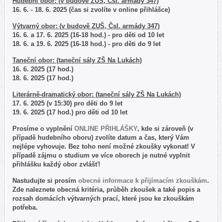
Hudební obor: (v budově ZUŠ, Čsl. armády 347)
16. 6. - 18. 6. 2025 (čas si zvolíte v online přihlášce)
Výtvarný obor: (v budově ZUŠ, Čsl. armády 347)
16. 6. a 17. 6. 2025 (16-18 hod.) - pro děti od 10 let
18. 6. a 19. 6. 2025 (16-18 hod.) - pro děti do 9 let
Taneční obor: (taneční sály ZŠ Na Lukách)
16. 6. 2025 (17 hod.)
18. 6. 2025 (17 hod.)
Literárně-dramatický obor: (taneční sály ZŠ Na Lukách)
17. 6. 2025 (v 15:30) pro děti do 9 let
19. 6. 2025 (17 hod.) pro děti od 10 let
Prosíme o vyplnění
ONLINE PŘIHLÁŠKY
, kde si zároveň (v
případě hudebního oboru) zvolíte datum a čas, který Vám
nejlépe vyhovuje. Bez toho není možné zkoušky vykonat! V
případě zájmu o studium ve více oborech je nutné vyplnit
přihlášku každý obor zvlášť!
Nastudujte si prosím
obecné informace k přijímacím zkouškám
.
Zde naleznete obecná kritéria, průběh zkoušek a také popis a
rozsah domácích výtvarných prací, které jsou ke zkouškám
potřeba.