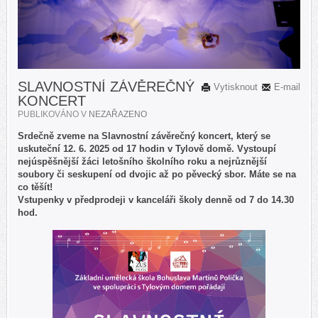
SLAVNOSTNÍ ZÁVĚREČNÝ
Vytisknout
E-mail
KONCERT
PUBLIKOVÁNO V
NEZAŘAZENO
Srdečně zveme na Slavnostní závěrečný koncert, který se
uskuteční
12. 6. 2025 od 17 hodin v Tylově domě. Vystoupí
nejúspěšnější žáci letošního školního roku a nejrůznější
soubory či seskupení od dvojic až po pěvecký sbor. Máte se na
co těšít!
Vstupenky v předprodeji v kanceláři školy denně od 7 do 14.30
hod.