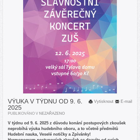
VÝUKA V TÝDNU OD 9. 6.
Vytisknout
E-mail
2025
PUBLIKOVÁNO V
NEZAŘAZENO
V týdnu od 9. 6. 2025 z důvodu konání postupových zkoušek
neprobíhá výuka hudebního oboru, a to včetně předmětů
Hudební nauka, Veselé notičky a Zpívánky!
Harmonogram postupových zkoušek se dozvíte od svých