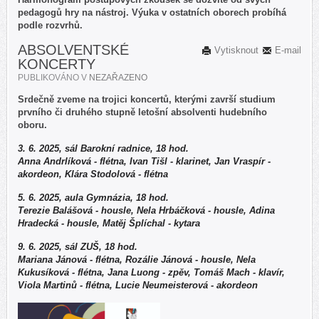
pedagogů hry na nástroj. Výuka v ostatních oborech probíhá
podle rozvrhů.
ABSOLVENTSKÉ
Vytisknout
E-mail
KONCERTY
PUBLIKOVÁNO V
NEZAŘAZENO
Srdečně zveme na trojici koncertů, kterými završí studium
prvního či druhého stupně letošní absolventi hudebního
oboru.
3. 6. 2025, sál Barokní radnice, 18 hod.
Anna Andrlíková - flétna, Ivan Tišl - klarinet, Jan Vraspír -
akordeon, Klára Stodolová - flétna
5. 6. 2025, aula Gymnázia, 18 hod.
Terezie Balášová - housle, Nela Hrbáčková - housle, Adina
Hradecká - housle, Matěj Šplíchal - kytara
9. 6. 2025, sál ZUŠ, 18 hod.
Mariana Jánová - flétna, Rozálie Jánová - housle, Nela
Kukusíková - flétna, Jana Luong - zpěv, Tomáš Mach - klavír,
Viola Martinů - flétna, Lucie Neumeisterová - akordeon