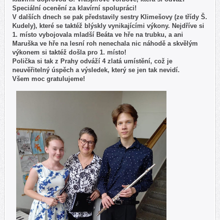
Speciální ocenění za klavírní spolupráci!
V dalších dnech se pak představily sestry Klimešovy (ze třídy Š.
Kudely), které se taktéž blýskly vynikajícími výkony. Nejdříve si
1. místo vybojovala mladší Beáta ve hře na trubku, a ani
Maruška ve hře na lesní roh nenechala nic náhodě a skvělým
výkonem si taktéž došla pro 1. místo!
Polička si tak z Prahy odváží 4 zlatá umístění, což je
neuvěřitelný úspěch a výsledek, který se jen tak nevidí.
Všem moc gratulujeme!