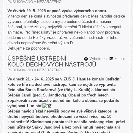
PUBLIKOVÁNO V
NEZAŘAZENO
Ve čtvrtek 29. 5. 2025 odpadá výuka výtvarného oboru.
V tento den se koná slavnostní předávání cen z Mezinárodní dětské
výtvarné přehlídky Lidice a my se budeme účastnit s našimi
žačkami, které získaly nejvyšší ocenění "Lidická růže" v kategorii
animace. Pro "medailisty" je připraven několikahodinový program,
budeme se do Poličky vracet až ve večerních hodinách - z toho
důvodu neproběhne čtvrteční výuka.D
Děkujeme za pochopení.
ÚSPĚŠNÉ ÚSTŘEDNÍ
Vytisknout
E-mail
KOLO DECHOVÝCH NÁSTROJŮ
PUBLIKOVÁNO V
NEZAŘAZENO
Ve dnech 21. - 24. 6. 2025 se v ZUŠ J. Hanuše konalo ústřední
kolo ve hře na dechové nástroje, kam se nejdříve vypravila
flétnistka Šárka Roušarová (ze třídy L. Kubík) a klarinetista
Štěpán Jandl (ped. Š. Jandlová). Oba si po třech letech
zopakovali svou účast v ústředním kole a oběma se podařilo
vybojovat 1. místo!
Štěpán navíc získal nejvyšší body ve své věkové kategorii a
druhé nejvyšší bodové ohodnocení ze všech více než 50
klarinetistů! Klarinetová porota také ocenila pedagogickou práci
paní učitelky Šárky Jandlové a bez povšimnutí nenechala ani
klavírní doprovod G. Vraspírové Vorbové, která si odváží