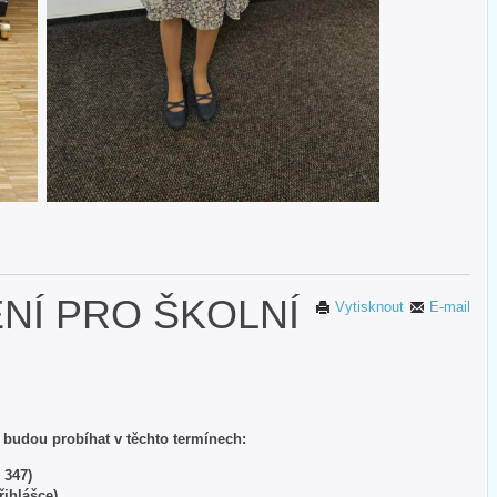
ENÍ PRO ŠKOLNÍ
Vytisknout
E-mail
5 budou probíhat v těchto termínech:
 347)
přihlášce)