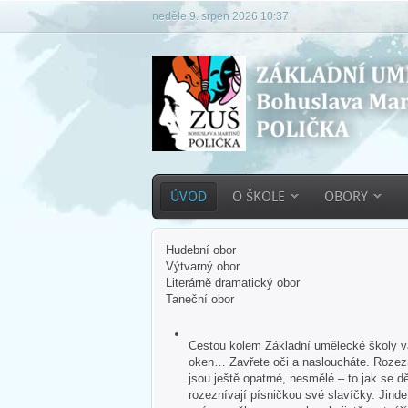
neděle 9. srpen 2026 10:37
ÚVOD
O ŠKOLE
OBORY
Hudební obor
Výtvarný obor
Literárně dramatický obor
Taneční obor
Cestou kolem Základní umělecké školy vás
oken… Zavřete oči a nasloucháte. Rozezn
jsou ještě opatrné, nesmělé – to jak se dě
rozeznívají písničkou své slavíčky. Jind