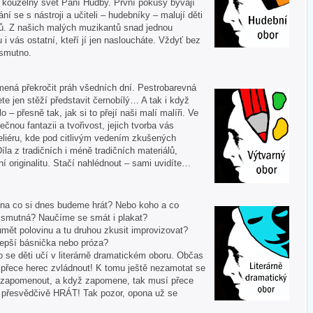
í kouzelný svět Paní Hudby. První pokusy bývají
ní se s nástroji a učiteli – hudebníky – malují děti
ů. Z našich malých muzikantů snad jednou
u i vás ostatní, kteří jí jen nasloucháte. Vždyť bez
 smutno.
mená překročit práh všedních dní. Pestrobarevná
te jen stěží představit černobílý… A tak i když
 – přesně tak, jak si to přejí naši malí malíři. Ve
ečnou fantazii a tvořivost, jejich tvorba vás
liéru, kde pod citlivým vedením zkušených
Díla z tradičních i méně tradičních materiálů,
í originalitu. Stačí nahlédnout – sami uvidíte…
 A na co si dnes budeme hrát? Nebo koho a co
i smutná? Naučíme se smát i plakat?
mět polovinu a tu druhou zkusit improvizovat?
lepší básnička nebo próza?
o se děti učí v literárně dramatickém oboru. Občas
í přece herec zvládnout! K tomu ještě nezamotat se
nezapomenout, a když zapomene, tak musí přece
tě přesvědčivě HRÁT! Tak pozor, opona už se