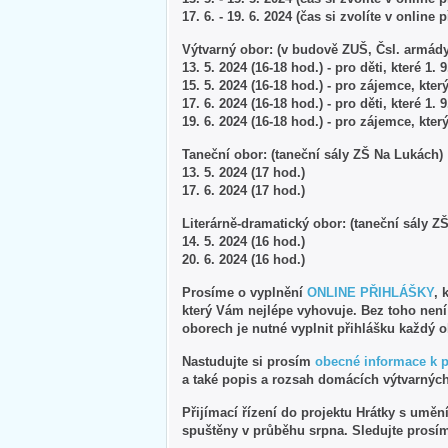
17. 6. - 19. 6. 2024 (čas si zvolíte v online 
Výtvarný obor: (v budově ZUŠ, Čsl. armády
13. 5. 2024 (16-18 hod.) - pro děti, které 1.
15. 5. 2024 (16-18 hod.) - pro zájemce, kter
17. 6. 2024 (16-18 hod.) - pro děti, které 1.
19. 6. 2024 (16-18 hod.) - pro zájemce, kter
Taneční obor: (taneční sály ZŠ Na Lukách)
13. 5. 2024 (17 hod.)
17. 6. 2024 (17 hod.)
Literárně-dramatický obor: (taneční sály Z
14. 5. 2024 (16 hod.)
20. 6. 2024 (16 hod.)
Prosíme o vyplnění
ONLINE PŘIHLÁŠKY
, 
který Vám nejlépe vyhovuje. Bez toho nen
oborech je nutné vyplnit přihlášku každý 
Nastudujte si prosím
obecné informace k 
a také popis a rozsah domácích výtvarných
Přijímací řízení do projektu Hrátky s umě
spuštěny v průběhu srpna. Sledujte prosí