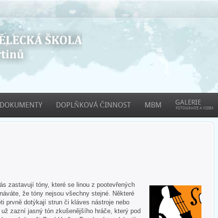
GALERIE
DOKUMENTY
DOPLŇKOVÁ ČINNOST
MBM
FOTOGRAFIE A VIDEA
 zastavují tóny, které se linou z pootevřených
áváte, že tóny nejsou všechny stejné. Některé
ti prvně dotýkají strun či kláves nástroje nebo
e už zazní jasný tón zkušenějšího hráče, který pod