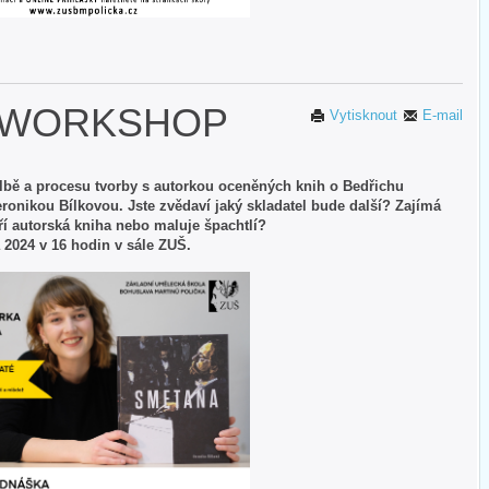
 WORKSHOP
Vytisknout
E-mail
bě a procesu tvorby s autorkou oceněných knih o Bedřichu
onikou Bílkovou. Jste zvědaví jaký skladatel bude další? Zajímá
ří autorská kniha nebo maluje špachtlí?
a 2024 v 16 hodin v sále ZUŠ.