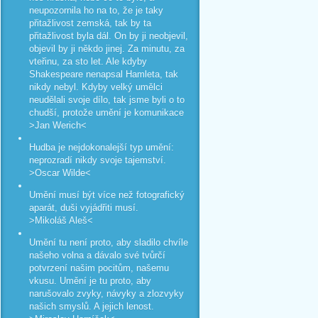
neupozornila ho na to, že je taky
přitažlivost zemská, tak by ta
přitažlivost byla dál. On by ji neobjevil,
objevil by ji někdo jinej. Za minutu, za
vteřinu, za sto let. Ale kdyby
Shakespeare nenapsal Hamleta, tak
nikdy nebyl. Kdyby velký umělci
neudělali svoje dílo, tak jsme byli o to
chudší, protože umění je komunikace
>Jan Werich<
Hudba je nejdokonalejší typ umění:
neprozradí nikdy svoje tajemství.
>Oscar Wilde<
Umění musí být více než fotografický
aparát, duši vyjádřiti musí.
>Mikoláš Aleš<
Umění tu není proto, aby sladilo chvíle
našeho volna a dávalo své tvůrčí
potvrzení našim pocitům, našemu
vkusu. Umění je tu proto, aby
narušovalo zvyky, návyky a zlozvyky
našich smyslů. A jejich lenost.