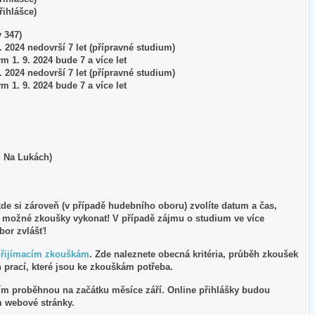
přihlášce)
 347)
 9. 2024 nedovrší 7 let (přípravné studium)
ým 1. 9. 2024 bude 7 a více let
 9. 2024 nedovrší 7 let (přípravné studium)
ým 1. 9. 2024 bude 7 a více let
Š Na Lukách)
kde si zároveň (v případě hudebního oboru) zvolíte datum a čas,
í možné zkoušky vykonat! V případě zájmu o studium ve více
obor zvlášť!
přijímacím zkouškám
. Zde naleznete obecná kritéria, průběh zkoušek
 prací, které jsou ke zkouškám potřeba.
ním proběhnou na začátku měsíce září. Online přihlášky budou
m webové stránky.