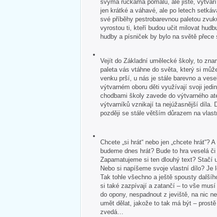
svýma ručkama pomalu, ale jistě, vytvář
jen krátké a váhavé, ale po letech setkává
své příběhy pestrobarevnou paletou zvuk
vyrostou ti, kteří budou učit milovat hudb
hudby a písniček by bylo na světě přece
Vejít do Základní umělecké školy, to zna
paleta vás vtáhne do světa, který si může
venku prší, u nás je stále barevno a veselo
výtvarném oboru děti využívají svoji jedin
chodbami školy zavede do výtvarného ate
výtvarníků vznikají ta nejúžasnější díla. 
později se stále větším důrazem na vlastn
Chcete „si hrát“ nebo jen „chcete hrát“?
budeme dnes hrát? Bude to hra veselá č
Zapamatujeme si ten dlouhý text? Stačí u
Nebo si napíšeme svoje vlastní dílo? Je 
Tak tohle všechno a ještě spousty dalšíh
si také zazpívají a zatančí – to vše mus
do opony, nespadnout z jeviště, na nic 
umět dělat, jakože to tak má být – pros
zvedá…