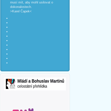
musí mít, aby mohl usilovat o
dokonalostech.
>Karel Čapek<