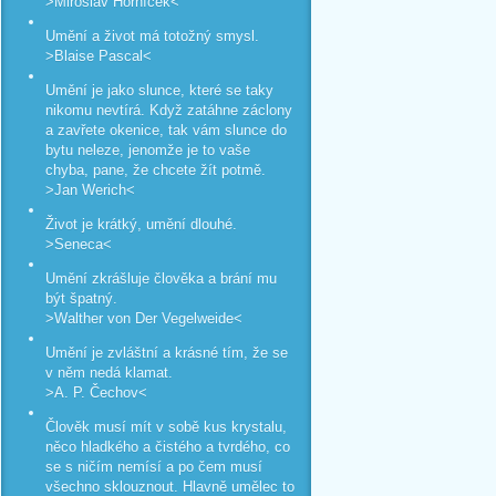
>Miroslav Horníček<
Umění a život má totožný smysl.
>Blaise Pascal<
Umění je jako slunce, které se taky
nikomu nevtírá. Když zatáhne záclony
a zavřete okenice, tak vám slunce do
bytu neleze, jenomže je to vaše
chyba, pane, že chcete žít potmě.
>Jan Werich<
Život je krátký, umění dlouhé.
>Seneca<
Umění zkrášluje člověka a brání mu
být špatný.
>Walther von Der Vegelweide<
Umění je zvláštní a krásné tím, že se
v něm nedá klamat.
>A. P. Čechov<
Člověk musí mít v sobě kus krystalu,
něco hladkého a čistého a tvrdého, co
se s ničím nemísí a po čem musí
všechno sklouznout. Hlavně umělec to