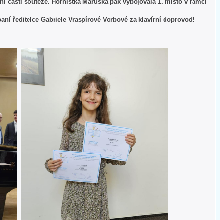
ní části soutěže. Hornistka Maruška pak vybojovala 1. místo v rámci
ní ředitelce Gabriele Vraspírové Vorbové za klavírní doprovod!