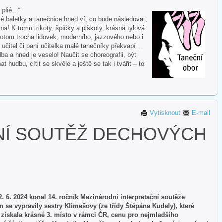
i plié…“
 baletky a tanečnice hned ví, co bude následovat,
na! K tomu trikoty, špičky a piškoty, krásná tylová
otom trocha lidovek, moderního, jazzového nebo i
 učitel či paní učitelka malé tanečníky překvapí…
ba a hned je veselo! Naučit se choreografii, být
hudbu, cítit se skvěle a ještě se tak i tvářit – to
Vytisknout
E-mail
NÍ SOUTĚŽ DECHOVÝCH
2. 6. 2024 konal 14. ročník Mezinárodní interpretační soutěže
se vypravily sestry Klimešovy (ze třídy Štěpána Kudely), které
 získala krásné 3. místo v rámci ČR, cenu pro nejmladšího