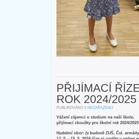
PŘIJÍMACÍ ŘÍZ
ROK 2024/2025
PUBLIKOVÁNO V
NEZAŘAZENO
Vážení zájemci o studium na naší škole,
přijímací zkoušky pro školní rok 2024/202
Hudební obor: (v budově ZUŠ, Čsl. armády
13. 5. - 15. 5. 2024 (čas si zvolíte v online 