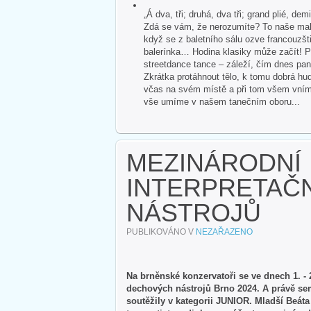
„Á dva, tři; druhá, dva tři; grand plié, dem
Zdá se vám, že nerozumíte? To naše malé
když se z baletního sálu ozve francouzšti
balerínka… Hodina klasiky může začít! P
streetdance tance – záleží, čím dnes pan
Zkrátka protáhnout tělo, k tomu dobrá hud
včas na svém místě a při tom všem vnímat 
vše umíme v našem tanečním oboru...
MEZINÁRODNÍ
INTERPRETAČ
NÁSTROJŮ
PUBLIKOVÁNO V
NEZAŘAZENO
Na brněnské konzervatoři se ve dnech 1. - 
dechových nástrojů Brno 2024. A právě sem 
soutěžily v kategorii JUNIOR. Mladší Beáta