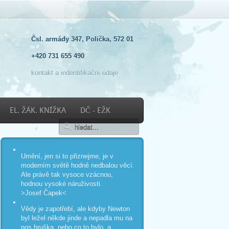
Čsl. armády 347, Polička, 572 01
+420 731 655 490
kontakt a indentifikační údaje
EL. ŽÁK. KNÍŽKA
DČ - EŽK
Umění, jen si to přiznejme, je v
moderním světě hodně nedbalou věcí.
Ale právě tak vysoce vzácnou,
hodnou vysoké náruživosti.
>Josef Čapek<
Vědy je zapotřebí, ale kdyby Newton
byl ležel někde jinde a nepadla mu na
nos hruška, nebo co to bylo, a