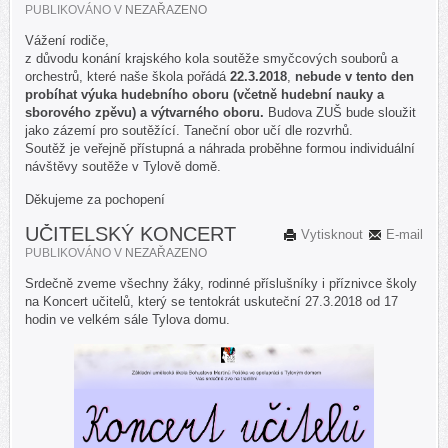
PUBLIKOVÁNO V
NEZAŘAZENO
Vážení rodiče,
z důvodu konání krajského kola soutěže smyčcových souborů a
orchestrů, které naše škola pořádá
22.3.2018
,
nebude v tento den
probíhat výuka hudebního oboru (včetně hudební nauky a
sborového zpěvu) a výtvarného oboru.
Budova ZUŠ bude sloužit
jako zázemí pro soutěžící. Taneční obor učí dle rozvrhů.
Soutěž je veřejně přístupná a náhrada proběhne formou individuální
návštěvy soutěže v Tylově domě.
Děkujeme za pochopení
UČITELSKÝ KONCERT
Vytisknout
E-mail
PUBLIKOVÁNO V
NEZAŘAZENO
Srdečně zveme všechny žáky, rodinné příslušníky i příznivce školy
na Koncert učitelů, který se tentokrát uskuteční 27.3.2018 od 17
hodin ve velkém sále Tylova domu.