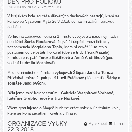
DEN PRO POLIČKU!
PUBLIKOVÁNO V
NEZAŘAZENO
V krajském kole soutěže dřevěných dechových nástrojů, které se
konalo ve Vysokém Mýtě 26.3.2018, se našim žákům opravdu
zadařilo:
Ve hře na zobcovou flétnu si 1. místo vybojovala naše nejmladší
soutěžící
Šárka Roušarová
. Největší úspěch mezi flétnisty
zaznamenala
Magdalena Teplá
, která si odváží 1.místo s
postupem do celostátního kola! (obě ze třídy
Petra Mazala
).
2. místa pak patří
Tereze Boštíkové a Anně Andrlíkové
(ped.
vedení
Ludmila Mazalová
).
Mezi klarinetisty si 1.místa vybojovali
Štěpán Jandl a Tereza
Přívětivá
, místo 2. pak patří
Lucii Ptáčkové
(žáci ze tříd
Šárky a
Tomáše Jandlových
).
Děkujeme také korepetitorům -
Gabriele Vraspírové Vorbové,
Kateřině Grubhofferově a Jitce Nackové.
Všem gratulujeme a Magdě budeme držet palce v ústředním kole,
které se koná začátkem května v Praze.
ORGANIZACE VÝUKY
Vytisknout
E-mail
22.3.2018