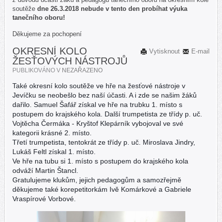
soutěže
dne 26.3.2018 nebude v tento den probíhat výuka
tanečního oboru!
Děkujeme za pochopení
OKRESNÍ KOLO
Vytisknout
E-mail
ŽESŤOVÝCH NÁSTROJŮ
PUBLIKOVÁNO V
NEZAŘAZENO
Také okresní kolo soutěže ve hře na žesťové nástroje v
Jevíčku se neobešlo bez naší účasti. A i zde se našim žáků
dařilo. Samuel Šafář získal ve hře na trubku 1. místo s
postupem do krajského kola. Další trumpetista ze třídy p. uč.
Vojtěcha Čermáka - Kryštof Klepárník vybojoval ve své
kategorii krásné 2. místo.
Třetí trumpetista, tentokrát ze třídy p. uč. Miroslava Jindry,
Lukáš Feltl získal 1. místo.
Ve hře na tubu si 1. místo s postupem do krajského kola
odváží Martin Štancl.
Gratulujeme klukům, jejich pedagogům a samozřejmě
děkujeme také korepetitorkám Ivě Komárkové a Gabriele
Vraspírové Vorbové.