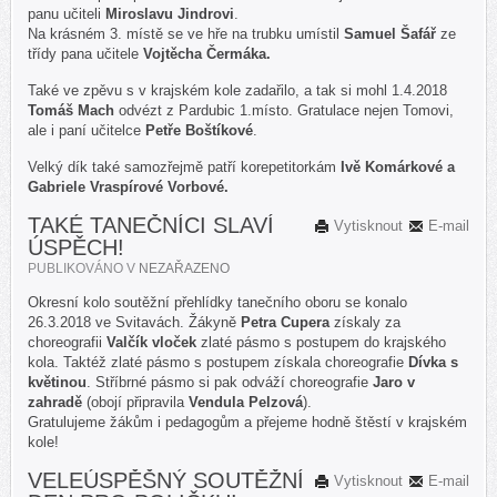
panu učiteli
Miroslavu Jindrovi
.
Na krásném 3. místě se ve hře na trubku umístil
Samuel Šafář
ze
třídy pana učitele
Vojtěcha Čermáka.
Také ve zpěvu s v krajském kole zadařilo, a tak si mohl 1.4.2018
Tomáš Mach
odvézt z Pardubic 1.místo. Gratulace nejen Tomovi,
ale i paní učitelce
Petře Boštíkové
.
Velký dík také samozřejmě patří korepetitorkám
Ivě Komárkové a
Gabriele Vraspírové Vorbové.
TAKÉ TANEČNÍCI SLAVÍ
Vytisknout
E-mail
ÚSPĚCH!
PUBLIKOVÁNO V
NEZAŘAZENO
Okresní kolo soutěžní přehlídky tanečního oboru se konalo
26.3.2018 ve Svitavách. Žákyně
Petra Cupera
získaly za
choreografii
Valčík vloček
zlaté pásmo s postupem do krajského
kola. Taktéž zlaté pásmo s postupem získala choreografie
Dívka s
květinou
. Stříbrné pásmo si pak odváží choreografie
Jaro v
zahradě
(obojí připravila
Vendula Pelzová
).
Gratulujeme žákům i pedagogům a přejeme hodně štěstí v krajském
kole!
VELEÚSPĚŠNÝ SOUTĚŽNÍ
Vytisknout
E-mail