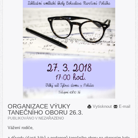
ORGANIZACE VÝUKY
Vytisknout
E-mail
TANEČNÍHO OBORU 26.3.
PUBLIKOVÁNO V
NEZAŘAZENO
Vážení rodiče,
z důvodu účasti žáků a pedagogů tanečního oboru na okresním kole