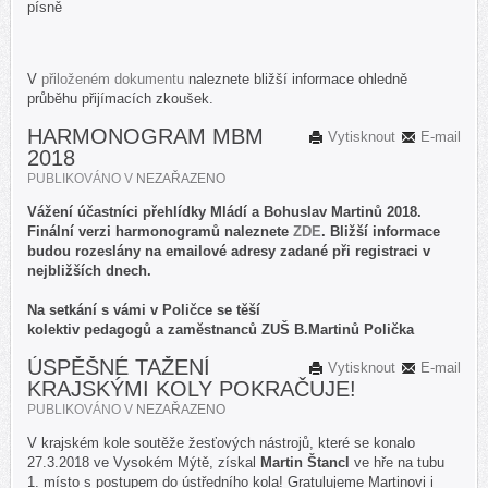
písně
V
přiloženém dokumentu
naleznete bližší informace ohledně
průběhu přijímacích zkoušek.
HARMONOGRAM MBM
Vytisknout
E-mail
2018
PUBLIKOVÁNO V
NEZAŘAZENO
Vážení účastníci přehlídky Mládí a Bohuslav Martinů 2018.
Finální verzi harmonogramů naleznete
ZDE
. Bližší informace
budou rozeslány na emailové adresy zadané při registraci v
nejbližších dnech.
Na setkání s vámi v Poličce se těší
kolektiv pedagogů a zaměstnanců ZUŠ B.Martinů Polička
ÚSPĚŠNÉ TAŽENÍ
Vytisknout
E-mail
KRAJSKÝMI KOLY POKRAČUJE!
PUBLIKOVÁNO V
NEZAŘAZENO
V krajském kole soutěže žesťových nástrojů, které se konalo
27.3.2018 ve Vysokém Mýtě, získal
Martin Štancl
ve hře na tubu
1. místo s postupem do ústředního kola! Gratulujeme Martinovi i