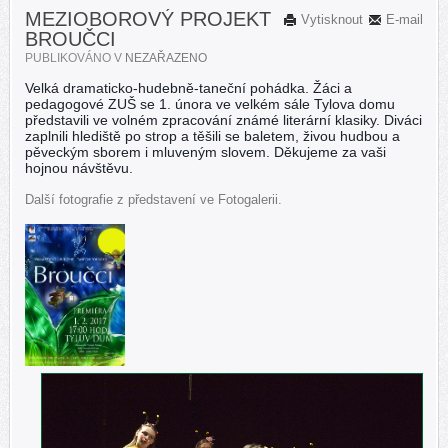
MEZIOBOROVÝ PROJEKT
Vytisknout
E-mail
BROUČCI
PUBLIKOVÁNO V
NEZAŘAZENO
Velká dramaticko-hudebně-taneční pohádka. Žáci a
pedagogové ZUŠ se 1. února ve velkém sále Tylova domu
představili ve volném zpracování známé literární klasiky. Diváci
zaplnili hlediště po strop a těšili se baletem, živou hudbou a
pěveckým sborem i mluveným slovem.
Děkujeme za vaši
hojnou návštěvu.
Další fotografie z představení ve Fotogalerii.