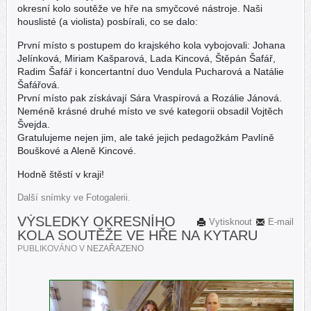
okresní kolo soutěže ve hře na smyčcové nástroje. Naši
houslisté (a violista) posbírali, co se dalo:
První místo s postupem do krajského kola vybojovali: Johana
Jelínková, Miriam Kašparová, Lada Kincová, Štěpán Šafář,
Radim Šafář i koncertantní duo Vendula Pucharová a Natálie
Šafářová.
První místo pak získávají Sára Vraspírová a Rozálie Jánová.
Neméně krásné druhé místo ve své kategorii obsadil Vojtěch
Švejda.
Gratulujeme nejen jim, ale také jejich pedagožkám Pavlíně
Bouškové a Aleně Kincové.
Hodně štěstí v kraji!
Další snímky ve Fotogalerii.
VÝSLEDKY OKRESNÍHO
Vytisknout
E-mail
KOLA SOUTĚŽE VE HŘE NA KYTARU
PUBLIKOVÁNO V
NEZAŘAZENO