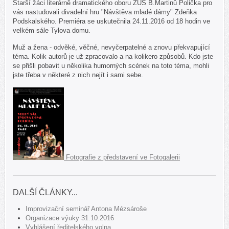
Starší žáci literárně dramatického oboru ZUŠ B.Martinů Polička pro
vás nastudovali divadelní hru "Návštěva mladé dámy" Zdeňka
Podskalského. Premiéra se uskutečnila 24.11.2016 od 18 hodin ve
velkém sále Tylova domu.
Muž a žena - odvěké, věčné, nevyčerpatelné a znovu překvapující
téma. Kolik autorů je už zpracovalo a na kolikero způsobů. Kdo jste
se přišli pobavit u několika humorných scének na toto téma, mohli
jste třeba v některé z nich nejít i sami sebe.
Fotografie z představení ve Fotogalerii
DALŠÍ ČLÁNKY...
Improvizační seminář Antona Mézsároše
Organizace výuky 31.10.2016
Vyhlášení ředitelského volna