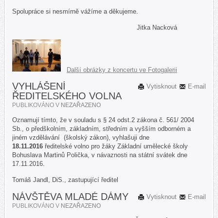
Spolupráce si nesmírně vážíme a děkujeme.
Jitka Nacková
Další obrázky z koncertu ve Fotogalerii
VYHLÁŠENÍ
Vytisknout
E-mail
ŘEDITELSKÉHO VOLNA
PUBLIKOVÁNO V
NEZAŘAZENO
Oznamují tímto, že v souladu s § 24 odst.2 zákona č. 561/ 2004
Sb., o předškolním, základním, středním a vyšším odborném a
jiném vzdělávání (školský zákon), vyhlašuji dne
18.11.2016
ředitelské volno pro žáky Základní umělecké školy
Bohuslava Martinů Polička, v návaznosti na státní svátek dne
17.11.2016.
Tomáš Jandl, DiS., zastupující ředitel
NÁVŠTĚVA MLADÉ DÁMY
Vytisknout
E-mail
PUBLIKOVÁNO V
NEZAŘAZENO