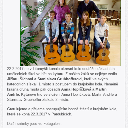
22.2.2017 se v Litomyšli konalo okresní kolo soutěže
základních
uměleckých škol ve hře na kytaru. Z našich žáků se nejlépe vedlo
Jiřímu Šíchovi a Stanislavu Grubhofferovi
, kteří ve svých
kategoriích získali 1.místo s postupem do krajského kola. Neméně
krásná druhá místa pak obsadili
Anna Hoplíčková a Martin
Andrle.
Kytarové trio ve složení Anna Hoplíčková, Martin Andrle a
Stanislav Grubhoffer získalo 2.místo.
Gratulujeme a přejeme postupujícím hodně štěstí v krajském kole,
které se koná 22.3.2017 v Pardubicích.
Další snímky jsou ve Fotogalerii.