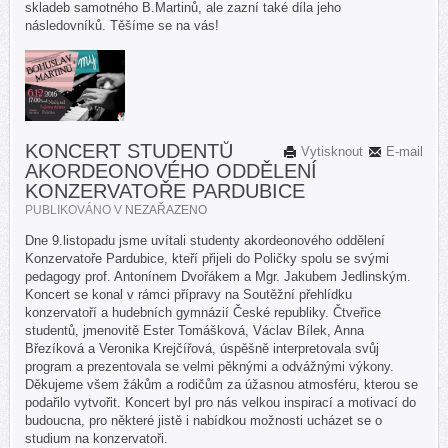
skladeb samotného B.Martinů, ale zazní také díla jeho
následovníků. Těšíme se na vás!
KONCERT STUDENTŮ
Vytisknout
E-mail
AKORDEONOVÉHO ODDĚLENÍ
KONZERVATOŘE PARDUBICE
PUBLIKOVÁNO V
NEZAŘAZENO
Dne 9.listopadu jsme uvítali studenty akordeonového oddělení
Konzervatoře Pardubice, kteří přijeli do Poličky spolu se svými
pedagogy prof. Antonínem Dvořákem a Mgr. Jakubem Jedlinským.
Koncert se konal v rámci přípravy na Soutěžní přehlídku
konzervatoří a hudebních gymnázií České republiky. Čtveřice
studentů, jmenovitě Ester Tomášková, Václav Bílek, Anna
Březíková a Veronika Krejčířová, úspěšně interpretovala svůj
program a prezentovala se velmi pěknými a odvážnými výkony.
Děkujeme všem žákům a rodičům za úžasnou atmosféru, kterou se
podařilo vytvořit. Koncert byl pro nás velkou inspirací a motivací do
budoucna, pro některé jistě i nabídkou možnosti ucházet se o
studium na konzervatoři.