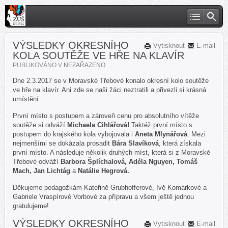
VÝSLEDKY OKRESNÍHO
Vytisknout
E-mail
KOLA SOUTĚŽE VE HŘE NA KLAVÍR
PUBLIKOVÁNO V
NEZAŘAZENO
Dne 2.3.2017 se v Moravské Třebové konalo okresní kolo soutěže
ve hře na klavír. Ani zde se naši žáci neztratili a přivezli si krásná
umístění.
První místo s postupem a zároveň cenu pro absolutního vítěže
soutěže si odváží
Michaela Cihlářová!
Taktéž první místo s
postupem do krajského kola vybojovala i
Aneta Mlynářová
. Mezi
nejmenšími se dokázala prosadit
Bára Slavíková
, která získala
první místo. A následuje několik druhých míst, která si z Moravské
Třebové odváží
Barbora Šplíchalová, Adéla Nguyen, Tomáš
Mach, Jan Lichtág
a
Natálie Hegrová.
Děkujeme pedagožkám Kateřině Grubhofferové, Ivě Komárkové a
Gabriele Vraspírové Vorbové za přípravu a všem ještě jednou
gratulujeme!
VÝSLEDKY OKRESNÍHO
Vytisknout
E-mail