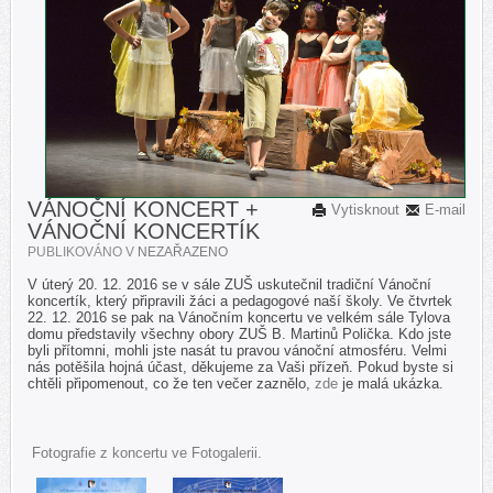
VÁNOČNÍ KONCERT +
Vytisknout
E-mail
VÁNOČNÍ KONCERTÍK
PUBLIKOVÁNO V
NEZAŘAZENO
V úterý 20. 12. 2016 se v sále ZUŠ uskutečnil tradiční Vánoční
koncertík, který připravili žáci a pedagogové naší školy. Ve čtvrtek
22. 12. 2016 se pak na Vánočním koncertu ve velkém sále Tylova
domu představily všechny obory ZUŠ B. Martinů Polička. Kdo jste
byli přítomni, mohli jste nasát tu pravou vánoční atmosféru. Velmi
nás potěšila hojná účast, děkujeme za Vaši přízeň.
Pokud byste si
chtěli připomenout, co že ten večer zaznělo,
zde
je malá ukázka.
Fotografie z koncertu ve Fotogalerii.