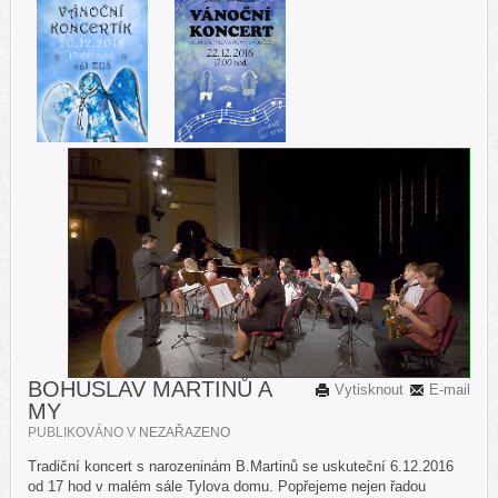
BOHUSLAV MARTINŮ A
Vytisknout
E-mail
MY
PUBLIKOVÁNO V
NEZAŘAZENO
Tradiční koncert s narozeninám B.Martinů se uskuteční 6.12.2016
od 17 hod v malém sále Tylova domu. Popřejeme nejen řadou