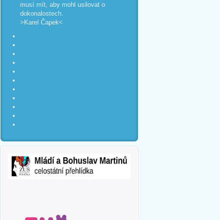
musí mít, aby mohl usilovat o
dokonalostech.
>Karel Čapek<