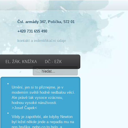
Čsl. armády 347, Polička, 572 01
+420 731 655 490
kontakt a indentifikační údaje
EL. ŽÁK. KNÍŽKA
DČ - EŽK
Umění, jen si to přiznejme, je v
moderním světě hodně nedbalou věcí.
Ale právě tak vysoce vzácnou,
hodnou vysoké náruživosti.
>Josef Čapek<
Vědy je zapotřebí, ale kdyby Newton
byl ležel někde jinde a nepadla mu na
nos hruška, nebo co to bylo, a