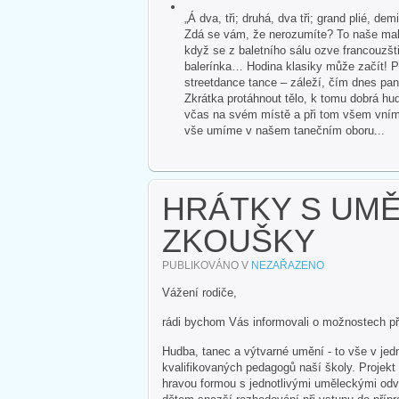
„Á dva, tři; druhá, dva tři; grand plié, dem
Zdá se vám, že nerozumíte? To naše malé
když se z baletního sálu ozve francouzšti
balerínka… Hodina klasiky může začít! P
streetdance tance – záleží, čím dnes pan
Zkrátka protáhnout tělo, k tomu dobrá hud
včas na svém místě a při tom všem vnímat 
vše umíme v našem tanečním oboru...
HRÁTKY S UMĚN
ZKOUŠKY
PUBLIKOVÁNO V
NEZAŘAZENO
Vážení rodiče,
rádi bychom Vás informovali o možnostech p
Hudba, tanec a výtvarné umění - to vše v jedn
kvalifikovaných pedagogů naší školy. Projek
hravou formou s jednotlivými uměleckými odvě