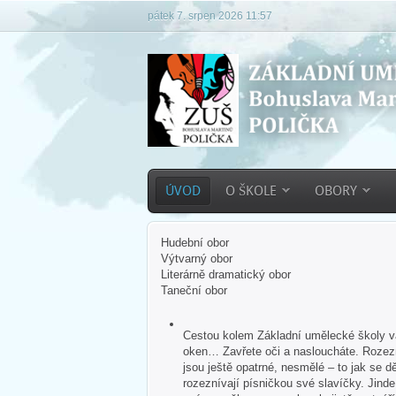
pátek 7. srpen 2026 11:57
ÚVOD
O ŠKOLE
OBORY
Hudební obor
Výtvarný obor
Literárně dramatický obor
Taneční obor
Cestou kolem Základní umělecké školy vás
oken… Zavřete oči a nasloucháte. Rozezn
jsou ještě opatrné, nesmělé – to jak se dě
rozeznívají písničkou své slavíčky. Jind