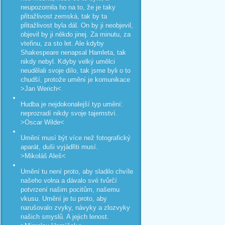
neupozornila ho na to, že je taky
přitažlivost zemská, tak by ta
přitažlivost byla dál. On by ji neobjevil,
objevil by ji někdo jinej. Za minutu, za
vteřinu, za sto let. Ale kdyby
Shakespeare nenapsal Hamleta, tak
nikdy nebyl. Kdyby velký umělci
neudělali svoje dílo, tak jsme byli o to
chudší, protože umění je komunikace
>Jan Werich<
Hudba je nejdokonalejší typ umění:
neprozradí nikdy svoje tajemství.
>Oscar Wilde<
Umění musí být více než fotografický
aparát, duši vyjádřiti musí.
>Mikoláš Aleš<
Umění tu není proto, aby sladilo chvíle
našeho volna a dávalo své tvůrčí
potvrzení našim pocitům, našemu
vkusu. Umění je tu proto, aby
narušovalo zvyky, návyky a zlozvyky
našich smyslů. A jejich lenost.