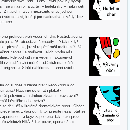
í kouzelný svět Paní Hudby. První pokusy bývají
ní se s nástroji a učiteli – hudebníky – malují děti
ů. Z našich malých muzikantů snad jednou
u i vás ostatní, kteří jí jen nasloucháte. Vždyť bez
 smutno.
mená překročit práh všedních dní. Pestrobarevná
te jen stěží představit černobílý… A tak i když
 – přesně tak, jak si to přejí naši malí malíři. Ve
ečnou fantazii a tvořivost, jejich tvorba vás
liéru, kde pod citlivým vedením zkušených
Díla z tradičních i méně tradičních materiálů,
í originalitu. Stačí nahlédnout – sami uvidíte…
 A na co si dnes budeme hrát? Nebo koho a co
i smutná? Naučíme se smát i plakat?
mět polovinu a tu druhou zkusit improvizovat?
lepší básnička nebo próza?
o se děti učí v literárně dramatickém oboru. Občas
í přece herec zvládnout! K tomu ještě nezamotat se
nezapomenout, a když zapomene, tak musí přece
tě přesvědčivě HRÁT! Tak pozor, opona už se