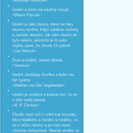
>Miroslav Horníček<
Umění a život má totožný smysl.
>Blaise Pascal<
Umění je jako slunce, které se taky
nikomu nevtírá. Když zatáhne záclony
a zavřete okenice, tak vám slunce do
bytu neleze, jenomže je to vaše
chyba, pane, že chcete žít potmě.
>Jan Werich<
Život je krátký, umění dlouhé.
>Seneca<
Umění zkrášluje člověka a brání mu
být špatný.
>Walther von Der Vegelweide<
Umění je zvláštní a krásné tím, že se
v něm nedá klamat.
>A. P. Čechov<
Člověk musí mít v sobě kus krystalu,
něco hladkého a čistého a tvrdého, co
se s ničím nemísí a po čem musí
všechno sklouznout. Hlavně umělec to