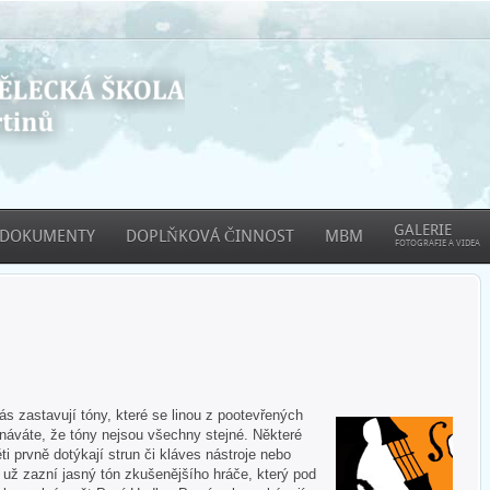
GALERIE
DOKUMENTY
DOPLŇKOVÁ ČINNOST
MBM
FOTOGRAFIE A VIDEA
 zastavují tóny, které se linou z pootevřených
áváte, že tóny nejsou všechny stejné. Některé
ti prvně dotýkají strun či kláves nástroje nebo
e už zazní jasný tón zkušenějšího hráče, který pod