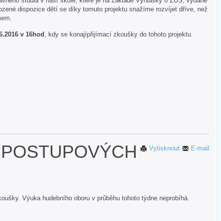
avného studia v naší škole, které je na základě Vyhlášky o ZUŠ, vydané
ozené dispozice dětí se díky tomuto projektu snažíme rozvíjet dříve, než
émem.
6.2016 v 16hod
, kdy se konajípřijímací zkoušky do tohoto projektu.
 POSTUPOVÝCH
Vytisknout
E-mail
zkoušky. Výuka hudebního oboru v průběhu tohoto týdne neprobíhá.