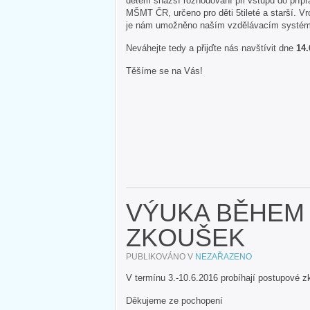
dětem snazší rozhodování při vstupu do přípr
MŠMT ČR, určeno pro děti 5tileté a starší. Vr
je nám umožněno naším vzdělávacím syst
Neváhejte tedy a přijďte nás navštívit dne
14.
Těšíme se na Vás!
VÝUKA BĚHEM
ZKOUŠEK
PUBLIKOVÁNO V
NEZAŘAZENO
V termínu 3.-10.6.2016 probíhají postupové 
Děkujeme ze pochopení