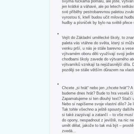
svýma ručkama pomalu, ale jistě, vytvář
jen krátké a váhavé, ale po letech setkává
své příběhy pestrobarevnou paletou zvuk
vyrostou ti, kteří budou učit milovat hudb
hudby a písniček by bylo na světě přece
Vejít do Základní umělecké školy, to zna
paleta vás vtáhne do světa, který si může
venku prší, u nás je stále barevno a veselo
výtvarném oboru děti využívají svoji jedin
chodbami školy zavede do výtvarného ate
výtvarníků vznikají ta nejúžasnější díla. 
později se stále větším důrazem na vlastn
Chcete „si hrát“ nebo jen „chcete hrát“?
budeme dnes hrát? Bude to hra veselá č
Zapamatujeme si ten dlouhý text? Stačí u
Nebo si napíšeme svoje vlastní dílo? Je 
Tak tohle všechno a ještě spousty dalšíh
si také zazpívají a zatančí – to vše mus
do opony, nespadnout z jeviště, na nic 
umět dělat, jakože to tak má být – pros
zvedá…