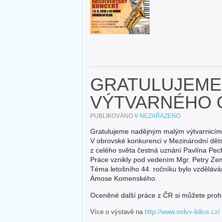
GRATULUJEME
VÝTVARNÉHO
PUBLIKOVÁNO V
NEZAŘAZENO
Gratulujeme nadějným malým výtvarnicím
V obrovské konkurenci v Mezinárodní děts
z celého světa čestná uznání Pavlína Pe
Práce vznikly pod vedením Mgr. Petry Z
Téma letošního 44. ročníku bylo vzdělává
Ámose Komenského.
Oceněné další práce z ČR si můžete pro
Více o výstavě na
http://www.mdvv-lidice.cz/