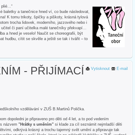
i plié…“
 baletky a tanečnice hned ví, co bude následovat,
na! K tomu trikoty, špičky a piškoty, krásná tylová
otom trocha lidovek, moderního, jazzového nebo i
 učitel či paní učitelka malé tanečníky překvapí…
ba a hned je veselo! Naučit se choreografii, být
hudbu, cítit se skvěle a ještě se tak i tvářit – to
ÍM - PŘIJÍMACÍ
Vytisknout
E-mail
ředškolního vzdělávání v ZUŠ B.Martinů Polička.
om dopoledni je připraveno pro děti od 4 let, a to pod vedením
t s názvem
"Hrátky s uměním"
si klade za cíl seznámit nejmladší děti
tvími, odkrývá krásný a trochu tajemný svět umění a připravuje tak