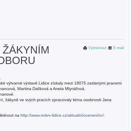
 ŽÁKYNÍM
Vytisknout
E-mail
 OBORU
.
ké výtvarné výstavě Lidice získaly mezi 18075 zaslanými pracemi
chancová, Martina Dalíková a Aneta Mlynářová.
emanové.
ní, žákyně ve svých pracích zpracovaly téma osobnosti Jana
hlédnout na
http://www.mdvv-lidice.cz/aktualni/oceneni/cr/
.