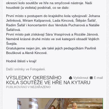
okresní kolo soutěže ve hře na smyčcové nástroje. Naši
houslisté (a violista) posbírali, co se dalo:
První místo s postupem do krajského kola vybojovali: Johana
Jelínková, Miriam Kašparová, Lada Kincová, Štěpán Šafář,
Radim Šafář i koncertantní duo Vendula Pucharová a Natálie
Šafářová.
První místo pak získávají Sára Vraspírová a Rozálie Jánová.
Neméně krásné druhé místo ve své kategorii obsadil Vojtěch
Švejda.
Gratulujeme nejen jim, ale také jejich pedagožkám Pavlíně
Bouškové a Aleně Kincové.
Hodně štěstí v kraji!
Další snímky ve Fotogalerii.
VÝSLEDKY OKRESNÍHO
Vytisknout
E-mail
KOLA SOUTĚŽE VE HŘE NA KYTARU
PUBLIKOVÁNO V
NEZAŘAZENO