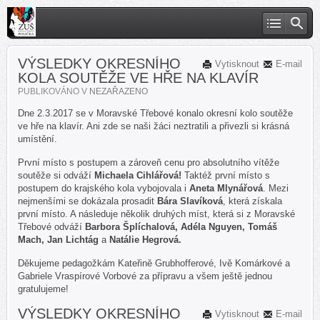
VÝSLEDKY OKRESNÍHO
Vytisknout
E-mail
KOLA SOUTĚŽE VE HŘE NA KLAVÍR
PUBLIKOVÁNO V
NEZAŘAZENO
Dne 2.3.2017 se v Moravské Třebové konalo okresní kolo soutěže
ve hře na klavír. Ani zde se naši žáci neztratili a přivezli si krásná
umístění.
První místo s postupem a zároveň cenu pro absolutního vítěže
soutěže si odváží
Michaela Cihlářová!
Taktéž první místo s
postupem do krajského kola vybojovala i
Aneta Mlynářová
. Mezi
nejmenšími se dokázala prosadit
Bára Slavíková
, která získala
první místo. A následuje několik druhých míst, která si z Moravské
Třebové odváží
Barbora Šplíchalová, Adéla Nguyen, Tomáš
Mach, Jan Lichtág
a
Natálie Hegrová.
Děkujeme pedagožkám Kateřině Grubhofferové, Ivě Komárkové a
Gabriele Vraspírové Vorbové za přípravu a všem ještě jednou
gratulujeme!
VÝSLEDKY OKRESNÍHO
Vytisknout
E-mail