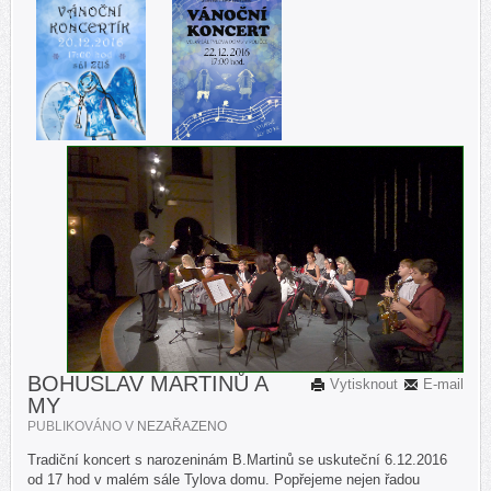
BOHUSLAV MARTINŮ A
Vytisknout
E-mail
MY
PUBLIKOVÁNO V
NEZAŘAZENO
Tradiční koncert s narozeninám B.Martinů se uskuteční 6.12.2016
od 17 hod v malém sále Tylova domu. Popřejeme nejen řadou