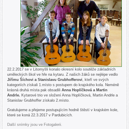
22.2.2017 se v Litomyšli konalo okresní kolo soutěže
základních
uměleckých škol ve hře na kytaru. Z našich žáků se nejlépe vedlo
Jiřímu Šíchovi a Stanislavu Grubhofferovi
, kteří ve svých
kategoriích získali 1.místo s postupem do krajského kola. Neméně
krásná druhá místa pak obsadili
Anna Hoplíčková a Martin
Andrle.
Kytarové trio ve složení Anna Hoplíčková, Martin Andrle a
Stanislav Grubhoffer získalo 2.místo.
Gratulujeme a přejeme postupujícím hodně štěstí v krajském kole,
které se koná 22.3.2017 v Pardubicích.
Další snímky jsou ve Fotogalerii.