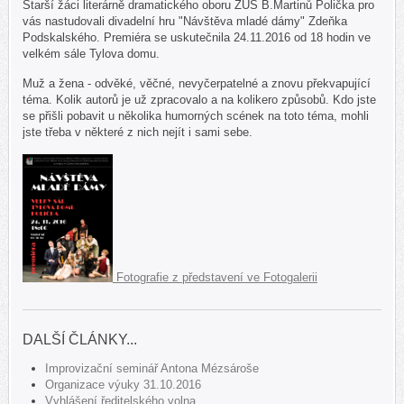
Starší žáci literárně dramatického oboru ZUŠ B.Martinů Polička pro
vás nastudovali divadelní hru "Návštěva mladé dámy" Zdeňka
Podskalského. Premiéra se uskutečnila 24.11.2016 od 18 hodin ve
velkém sále Tylova domu.
Muž a žena - odvěké, věčné, nevyčerpatelné a znovu překvapující
téma. Kolik autorů je už zpracovalo a na kolikero způsobů. Kdo jste
se přišli pobavit u několika humorných scének na toto téma, mohli
jste třeba v některé z nich nejít i sami sebe.
Fotografie z představení ve Fotogalerii
DALŠÍ ČLÁNKY...
Improvizační seminář Antona Mézsároše
Organizace výuky 31.10.2016
Vyhlášení ředitelského volna