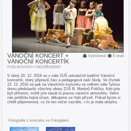
VÁNOČNÍ KONCERT +
Vytisknout
E-mail
VÁNOČNÍ KONCERTÍK
PUBLIKOVÁNO V
NEZAŘAZENO
V úterý 20. 12. 2016 se v sále ZUŠ uskutečnil tradiční Vánoční
koncertík, který připravili žáci a pedagogové naší školy. Ve čtvrtek
22. 12. 2016 se pak na Vánočním koncertu ve velkém sále Tylova
domu představily všechny obory ZUŠ B. Martinů Polička. Kdo jste
byli přítomni, mohli jste nasát tu pravou vánoční atmosféru. Velmi
nás potěšila hojná účast, děkujeme za Vaši přízeň.
Pokud byste si
chtěli připomenout, co že ten večer zaznělo,
zde
je malá ukázka.
Fotografie z koncertu ve Fotogalerii.