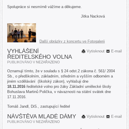
Spolupráce si nesmírně vážíme a děkujeme.
Jitka Nacková
Další obrázky z koncertu ve Fotogalerii
VYHLÁŠENÍ
Vytisknout
E-mail
ŘEDITELSKÉHO VOLNA
PUBLIKOVÁNO V
NEZAŘAZENO
Oznamují tímto, že v souladu s § 24 odst.2 zákona č. 561/ 2004
Sb., o předškolním, základním, středním a vyšším odborném a
jiném vzdělávání (školský zákon), vyhlašuji dne
18.11.2016
ředitelské volno pro žáky Základní umělecké školy
Bohuslava Martinů Polička, v návaznosti na státní svátek dne
17.11.2016.
Tomáš Jandl, DiS., zastupující ředitel
NÁVŠTĚVA MLADÉ DÁMY
Vytisknout
E-mail
PUBLIKOVÁNO V
NEZAŘAZENO