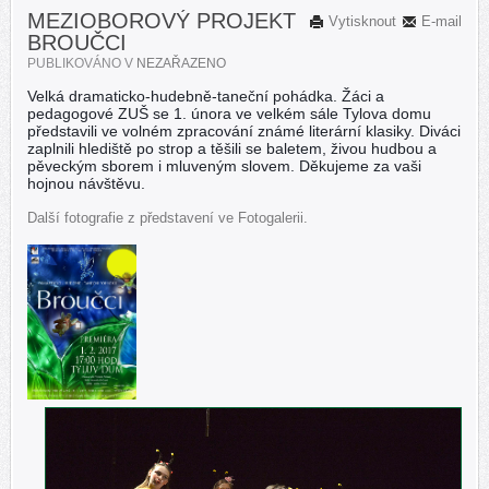
MEZIOBOROVÝ PROJEKT
Vytisknout
E-mail
BROUČCI
PUBLIKOVÁNO V
NEZAŘAZENO
Velká dramaticko-hudebně-taneční pohádka. Žáci a
pedagogové ZUŠ se 1. února ve velkém sále Tylova domu
představili ve volném zpracování známé literární klasiky. Diváci
zaplnili hlediště po strop a těšili se baletem, živou hudbou a
pěveckým sborem i mluveným slovem.
Děkujeme za vaši
hojnou návštěvu.
Další fotografie z představení ve Fotogalerii.