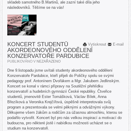
skladeb samotného B.Martinů, ale zazní také díla jeho
následovníků. Těšíme se na vás!
KONCERT STUDENTŮ
Vytisknout
E-mail
AKORDEONOVÉHO ODDĚLENÍ
KONZERVATOŘE PARDUBICE
PUBLIKOVÁNO V
NEZAŘAZENO
Dne 9.listopadu jsme uvítali studenty akordeonového oddělení
Konzervatoře Pardubice, kteří přijeli do Poličky spolu se svými
pedagogy prof. Antonínem Dvořákem a Mgr. Jakubem Jedlinským.
Koncert se konal v rámci přípravy na Soutěžní přehlídku
konzervatoří a hudebních gymnázií České republiky. Čtveřice
studentů, jmenovitě Ester Tomášková, Václav Bílek, Anna
Březíková a Veronika Krejčířová, úspěšně interpretovala svůj
program a prezentovala se velmi pěknými a odvážnými výkony.
Děkujeme všem žákům a rodičům za úžasnou atmosféru, kterou se
podařilo vytvořit. Koncert byl pro nás velkou inspirací a motivací do
budoucna, pro některé jistě i nabídkou možnosti ucházet se o
studium na konzervatoři.