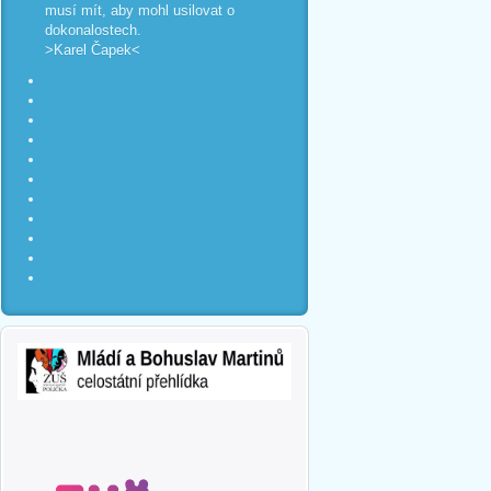
musí mít, aby mohl usilovat o
dokonalostech.
>Karel Čapek<