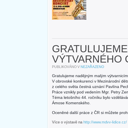
GRATULUJEME
VÝTVARNÉHO
PUBLIKOVÁNO V
NEZAŘAZENO
Gratulujeme nadějným malým výtvarnicím
V obrovské konkurenci v Mezinárodní děts
z celého světa čestná uznání Pavlína Pe
Práce vznikly pod vedením Mgr. Petry Z
Téma letošního 44. ročníku bylo vzdělává
Ámose Komenského.
Oceněné další práce z ČR si můžete pro
Více o výstavě na
http://www.mdvv-lidice.cz/