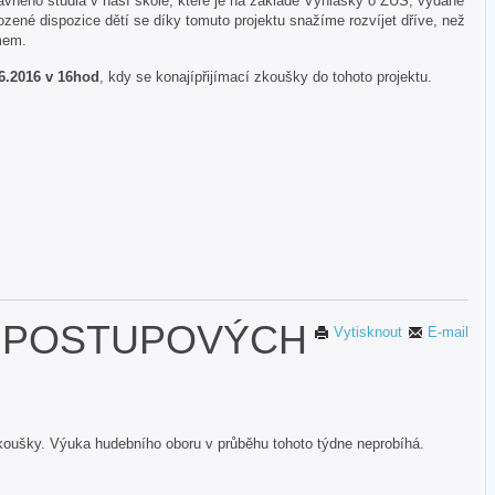
avného studia v naší škole, které je na základě Vyhlášky o ZUŠ, vydané
ozené dispozice dětí se díky tomuto projektu snažíme rozvíjet dříve, než
émem.
6.2016 v 16hod
, kdy se konajípřijímací zkoušky do tohoto projektu.
 POSTUPOVÝCH
Vytisknout
E-mail
zkoušky. Výuka hudebního oboru v průběhu tohoto týdne neprobíhá.