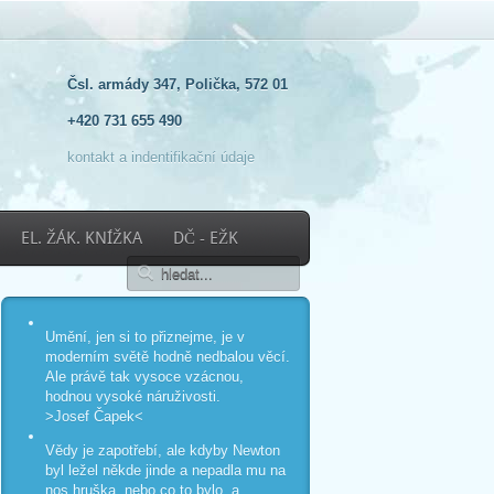
Čsl. armády 347, Polička, 572 01
+420 731 655 490
kontakt a indentifikační údaje
EL. ŽÁK. KNÍŽKA
DČ - EŽK
Umění, jen si to přiznejme, je v
moderním světě hodně nedbalou věcí.
Ale právě tak vysoce vzácnou,
hodnou vysoké náruživosti.
>Josef Čapek<
Vědy je zapotřebí, ale kdyby Newton
byl ležel někde jinde a nepadla mu na
nos hruška, nebo co to bylo, a