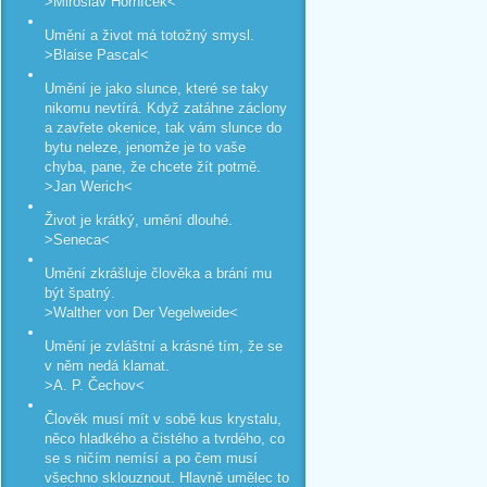
>Miroslav Horníček<
Umění a život má totožný smysl.
>Blaise Pascal<
Umění je jako slunce, které se taky
nikomu nevtírá. Když zatáhne záclony
a zavřete okenice, tak vám slunce do
bytu neleze, jenomže je to vaše
chyba, pane, že chcete žít potmě.
>Jan Werich<
Život je krátký, umění dlouhé.
>Seneca<
Umění zkrášluje člověka a brání mu
být špatný.
>Walther von Der Vegelweide<
Umění je zvláštní a krásné tím, že se
v něm nedá klamat.
>A. P. Čechov<
Člověk musí mít v sobě kus krystalu,
něco hladkého a čistého a tvrdého, co
se s ničím nemísí a po čem musí
všechno sklouznout. Hlavně umělec to