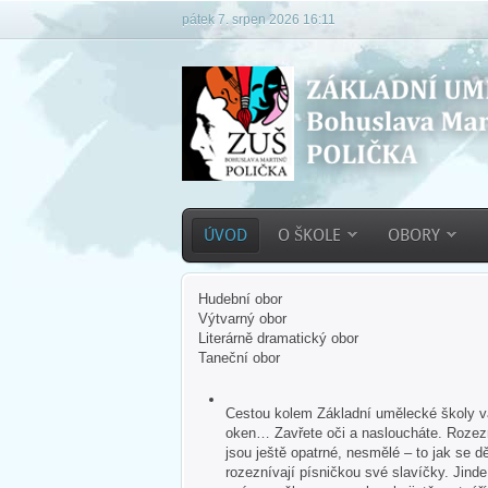
pátek 7. srpen 2026 16:11
ÚVOD
O ŠKOLE
OBORY
Hudební obor
Výtvarný obor
Literárně dramatický obor
Taneční obor
Cestou kolem Základní umělecké školy vás
oken… Zavřete oči a nasloucháte. Rozezn
jsou ještě opatrné, nesmělé – to jak se dě
rozeznívají písničkou své slavíčky. Jind