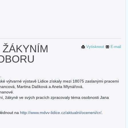
 ŽÁKYNÍM
Vytisknout
E-mail
 OBORU
.
ké výtvarné výstavě Lidice získaly mezi 18075 zaslanými pracemi
chancová, Martina Dalíková a Aneta Mlynářová.
emanové.
ní, žákyně ve svých pracích zpracovaly téma osobnosti Jana
hlédnout na
http://www.mdvv-lidice.cz/aktualni/oceneni/cr/
.