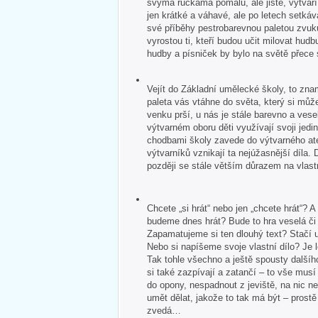
svýma ručkama pomalu, ale jistě, vytvář
jen krátké a váhavé, ale po letech setkává
své příběhy pestrobarevnou paletou zvuk
vyrostou ti, kteří budou učit milovat hudb
hudby a písniček by bylo na světě přece
Vejít do Základní umělecké školy, to zna
paleta vás vtáhne do světa, který si může
venku prší, u nás je stále barevno a veselo
výtvarném oboru děti využívají svoji jedin
chodbami školy zavede do výtvarného ate
výtvarníků vznikají ta nejúžasnější díla. 
později se stále větším důrazem na vlastn
Chcete „si hrát“ nebo jen „chcete hrát“?
budeme dnes hrát? Bude to hra veselá č
Zapamatujeme si ten dlouhý text? Stačí u
Nebo si napíšeme svoje vlastní dílo? Je 
Tak tohle všechno a ještě spousty dalšíh
si také zazpívají a zatančí – to vše mus
do opony, nespadnout z jeviště, na nic 
umět dělat, jakože to tak má být – pros
zvedá…