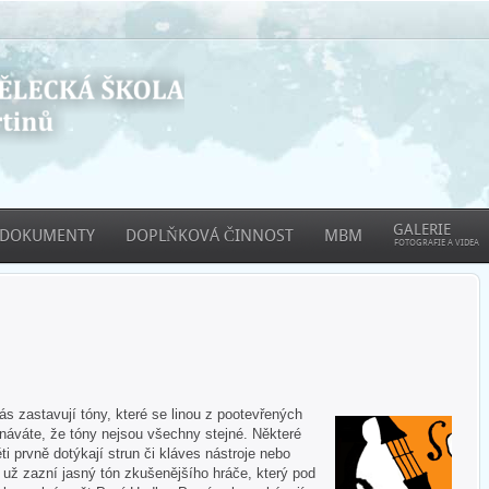
GALERIE
DOKUMENTY
DOPLŇKOVÁ ČINNOST
MBM
FOTOGRAFIE A VIDEA
 zastavují tóny, které se linou z pootevřených
áváte, že tóny nejsou všechny stejné. Některé
ti prvně dotýkají strun či kláves nástroje nebo
e už zazní jasný tón zkušenějšího hráče, který pod