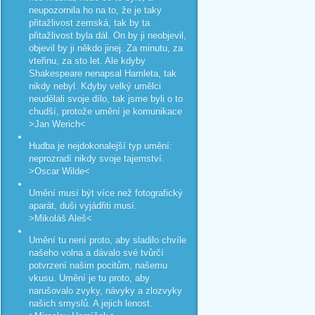
neupozornila ho na to, že je taky
přitažlivost zemská, tak by ta
přitažlivost byla dál. On by ji neobjevil,
objevil by ji někdo jinej. Za minutu, za
vteřinu, za sto let. Ale kdyby
Shakespeare nenapsal Hamleta, tak
nikdy nebyl. Kdyby velký umělci
neudělali svoje dílo, tak jsme byli o to
chudší, protože umění je komunikace
>Jan Werich<
Hudba je nejdokonalejší typ umění:
neprozradí nikdy svoje tajemství.
>Oscar Wilde<
Umění musí být více než fotografický
aparát, duši vyjádřiti musí.
>Mikoláš Aleš<
Umění tu není proto, aby sladilo chvíle
našeho volna a dávalo své tvůrčí
potvrzení našim pocitům, našemu
vkusu. Umění je tu proto, aby
narušovalo zvyky, návyky a zlozvyky
našich smyslů. A jejich lenost.