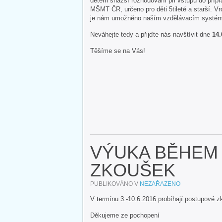
dětem snazší rozhodování při vstupu do přípr
MŠMT ČR, určeno pro děti 5tileté a starší. Vr
je nám umožněno naším vzdělávacím syst
Neváhejte tedy a přijďte nás navštívit dne
14.
Těšíme se na Vás!
VÝUKA BĚHEM
ZKOUŠEK
PUBLIKOVÁNO V
NEZAŘAZENO
V termínu 3.-10.6.2016 probíhají postupové 
Děkujeme ze pochopení