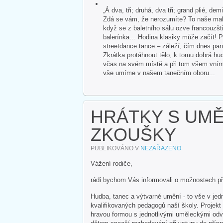
„Á dva, tři; druhá, dva tři; grand plié, dem
Zdá se vám, že nerozumíte? To naše malé
když se z baletního sálu ozve francouzšti
balerínka… Hodina klasiky může začít! P
streetdance tance – záleží, čím dnes pan
Zkrátka protáhnout tělo, k tomu dobrá hud
včas na svém místě a při tom všem vnímat 
vše umíme v našem tanečním oboru...
HRÁTKY S UMĚN
ZKOUŠKY
PUBLIKOVÁNO V
NEZAŘAZENO
Vážení rodiče,
rádi bychom Vás informovali o možnostech p
Hudba, tanec a výtvarné umění - to vše v jedn
kvalifikovaných pedagogů naší školy. Projek
hravou formou s jednotlivými uměleckými odvě