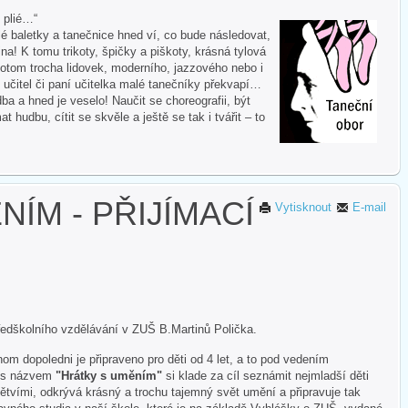
i plié…“
 baletky a tanečnice hned ví, co bude následovat,
na! K tomu trikoty, špičky a piškoty, krásná tylová
otom trocha lidovek, moderního, jazzového nebo i
 učitel či paní učitelka malé tanečníky překvapí…
ba a hned je veselo! Naučit se choreografii, být
hudbu, cítit se skvěle a ještě se tak i tvářit – to
ÍM - PŘIJÍMACÍ
Vytisknout
E-mail
ředškolního vzdělávání v ZUŠ B.Martinů Polička.
om dopoledni je připraveno pro děti od 4 let, a to pod vedením
t s názvem
"Hrátky s uměním"
si klade za cíl seznámit nejmladší děti
tvími, odkrývá krásný a trochu tajemný svět umění a připravuje tak