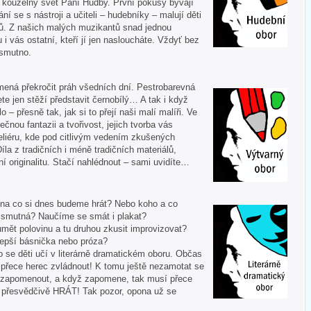
í kouzelný svět Paní Hudby. První pokusy bývají
ní se s nástroji a učiteli – hudebníky – malují děti
ů. Z našich malých muzikantů snad jednou
u i vás ostatní, kteří jí jen nasloucháte. Vždyť bez
 smutno.
mená překročit práh všedních dní. Pestrobarevná
te jen stěží představit černobílý… A tak i když
 – přesně tak, jak si to přejí naši malí malíři. Ve
ečnou fantazii a tvořivost, jejich tvorba vás
liéru, kde pod citlivým vedením zkušených
Díla z tradičních i méně tradičních materiálů,
í originalitu. Stačí nahlédnout – sami uvidíte…
 A na co si dnes budeme hrát? Nebo koho a co
i smutná? Naučíme se smát i plakat?
mět polovinu a tu druhou zkusit improvizovat?
lepší básnička nebo próza?
o se děti učí v literárně dramatickém oboru. Občas
í přece herec zvládnout! K tomu ještě nezamotat se
nezapomenout, a když zapomene, tak musí přece
tě přesvědčivě HRÁT! Tak pozor, opona už se