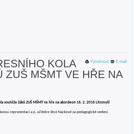
RESNÍHO KOLA
Vytisknout
E-mail
 ZUŠ MŠMT VE HŘE NA
ola soutěže žáků ZUŠ MŠMT ve hře na akordeon 16. 2. 2016 Litomyšl
nou reprezentaci a p. učitelce Jitce Nackové za pedagogické vedení.