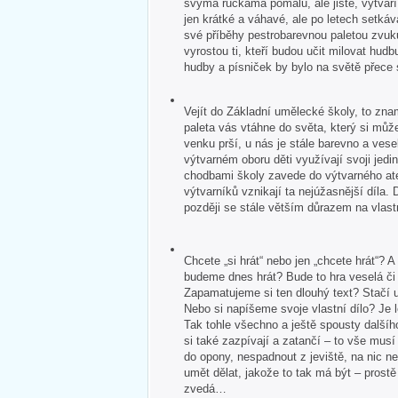
svýma ručkama pomalu, ale jistě, vytvář
jen krátké a váhavé, ale po letech setkává
své příběhy pestrobarevnou paletou zvuk
vyrostou ti, kteří budou učit milovat hudb
hudby a písniček by bylo na světě přece
Vejít do Základní umělecké školy, to zna
paleta vás vtáhne do světa, který si může
venku prší, u nás je stále barevno a veselo
výtvarném oboru děti využívají svoji jedin
chodbami školy zavede do výtvarného ate
výtvarníků vznikají ta nejúžasnější díla. 
později se stále větším důrazem na vlastn
Chcete „si hrát“ nebo jen „chcete hrát“?
budeme dnes hrát? Bude to hra veselá č
Zapamatujeme si ten dlouhý text? Stačí u
Nebo si napíšeme svoje vlastní dílo? Je 
Tak tohle všechno a ještě spousty dalšíh
si také zazpívají a zatančí – to vše mus
do opony, nespadnout z jeviště, na nic 
umět dělat, jakože to tak má být – pros
zvedá…