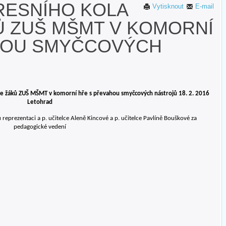
RESNÍHO KOLA
Vytisknout
E-mail
Ů ZUŠ MŠMT V KOMORNÍ
HOU SMYČCOVÝCH
že žáků ZUŠ MŠMT v komorní hře s převahou smyčcových nástrojů 18. 2. 2016
Letohrad
eprezentaci a p. učitelce Aleně Kincové a p. učitelce Pavlíně Bouškové za
pedagogické vedení
sto