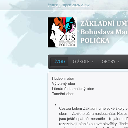
čtvrtek 6. srpen 2026 21:52
ÚVOD
O ŠKOLE
OBORY
Hudební obor
Výtvarný obor
Literárně dramatický obor
Taneční obor
Cestou kolem Základní umělecké školy vás
oken… Zavřete oči a nasloucháte. Rozezn
jsou ještě opatrné, nesmělé – to jak se dě
rozeznívají písničkou své slavíčky. Jind