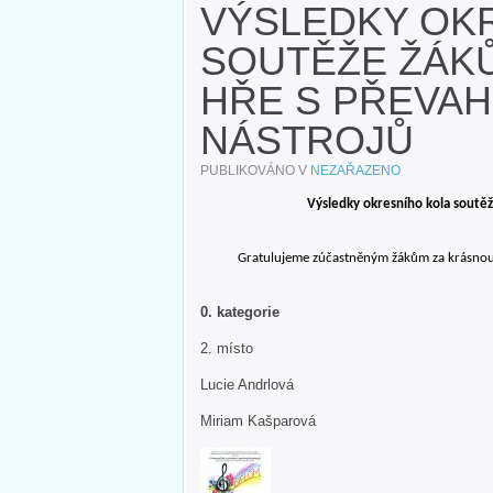
VÝSLEDKY OK
SOUTĚŽE ŽÁK
HŘE S PŘEVA
NÁSTROJŮ
PUBLIKOVÁNO V
NEZAŘAZENO
Výsledky okresního kola soutě
Gratulujeme zúčastněným žákům za krásnou r
0. kategorie
2. mí
Lucie Andrlová
Miriam Kašparová