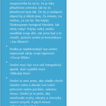
neupozornila ho na to, že je taky
přitažlivost zemská, tak by ta
přitažlivost byla dál. On by ji neobjevil,
objevil by ji někdo jinej. Za minutu, za
vteřinu, za sto let. Ale kdyby
Shakespeare nenapsal Hamleta, tak
nikdy nebyl. Kdyby velký umělci
neudělali svoje dílo, tak jsme byli o to
chudší, protože umění je komunikace
>Jan Werich<
Hudba je nejdokonalejší typ umění:
neprozradí nikdy svoje tajemství.
>Oscar Wilde<
Umění musí být více než fotografický
aparát, duši vyjádřiti musí.
>Mikoláš Aleš<
Umění tu není proto, aby sladilo chvíle
našeho volna a dávalo své tvůrčí
potvrzení našim pocitům, našemu
vkusu. Umění je tu proto, aby
narušovalo zvyky, návyky a zlozvyky
našich smyslů. A jejich lenost.