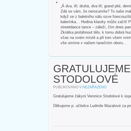
„Á dva, tři; druhá, dva tři; grand plié, dem
Zdá se vám, že nerozumíte? To naše malé
když se z baletního sálu ozve francouzšti
balerínka… Hodina klasiky může začít! P
streetdance tance – záleží, čím dnes pan
Zkrátka protáhnout tělo, k tomu dobrá hud
včas na svém místě a při tom všem vnímat 
vše umíme v našem tanečním oboru...
GRATULUJEME
STODOLOVÉ
PUBLIKOVÁNO V
NEZAŘAZENO
Gratulujeme žákyni Veronice Stodolové k úsp
Děkujeme p. učitelce Ludmile Mazalové za pr