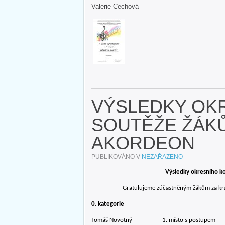
Valerie Cechová
VÝSLEDKY OK
SOUTĚŽE ŽÁKŮ
AKORDEON
PUBLIKOVÁNO V
NEZAŘAZENO
Výsledky okresního k
Gratulujeme zúčastněným žákům za krás
0. kategorie
Tomáš Novotný 1. místo s postupem