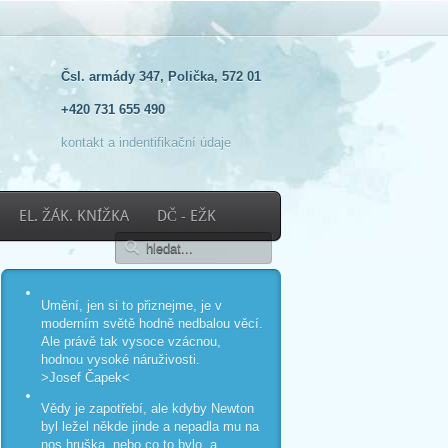
Čsl. armády 347, Polička, 572 01
+420 731 655 490
kontakt a indentifikační údaje
EL. ŽÁK. KNÍŽKA
DČ - EŽK
Umění, jen si to přiznejme, je v
moderním světě hodně nedbalou věcí.
Ale právě tak vysoce vzácnou,
hodnou vysoké náruživosti.
>Josef Čapek<
Vědy je zapotřebí, ale kdyby Newton
byl ležel někde jinde a nepadla mu na
nos hruška, nebo co to bylo, a