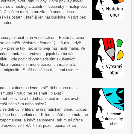
í kouzelný svět Paní Hudby. První pokusy bývají
ní se s nástroji a učiteli – hudebníky – malují děti
ů. Z našich malých muzikantů snad jednou
u i vás ostatní, kteří jí jen nasloucháte. Vždyť bez
 smutno.
mená překročit práh všedních dní. Pestrobarevná
te jen stěží představit černobílý… A tak i když
 – přesně tak, jak si to přejí naši malí malíři. Ve
ečnou fantazii a tvořivost, jejich tvorba vás
liéru, kde pod citlivým vedením zkušených
Díla z tradičních i méně tradičních materiálů,
í originalitu. Stačí nahlédnout – sami uvidíte…
 A na co si dnes budeme hrát? Nebo koho a co
i smutná? Naučíme se smát i plakat?
mět polovinu a tu druhou zkusit improvizovat?
lepší básnička nebo próza?
o se děti učí v literárně dramatickém oboru. Občas
í přece herec zvládnout! K tomu ještě nezamotat se
nezapomenout, a když zapomene, tak musí přece
tě přesvědčivě HRÁT! Tak pozor, opona už se