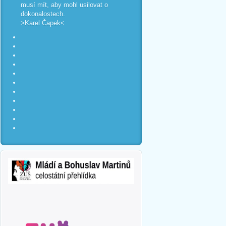
musí mít, aby mohl usilovat o
dokonalostech.
>Karel Čapek<