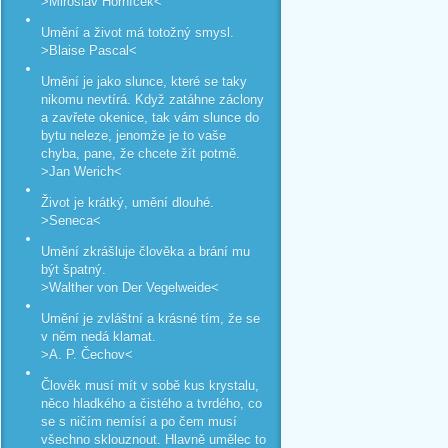
>Miroslav Horníček<
Umění a život má totožný smysl.
>Blaise Pascal<
Umění je jako slunce, které se taky
nikomu nevtírá. Když zatáhne záclony
a zavřete okenice, tak vám slunce do
bytu neleze, jenomže je to vaše
chyba, pane, že chcete žít potmě.
>Jan Werich<
Život je krátký, umění dlouhé.
>Seneca<
Umění zkrášluje člověka a brání mu
být špatný.
>Walther von Der Vegelweide<
Umění je zvláštní a krásné tím, že se
v něm nedá klamat.
>A. P. Čechov<
Člověk musí mít v sobě kus krystalu,
něco hladkého a čistého a tvrdého, co
se s ničím nemísí a po čem musí
všechno sklouznout. Hlavně umělec to