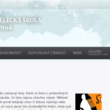
GALERIE
DOKUMENTY
DOPLŇKOVÁ ČINNOST
MBM
FOTOGRAFIE A VIDEA
 zastavují tóny, které se linou z pootevřených
áváte, že tóny nejsou všechny stejné. Některé
ti prvně dotýkají strun či kláves nástroje nebo
e už zazní jasný tón zkušenějšího hráče, který pod