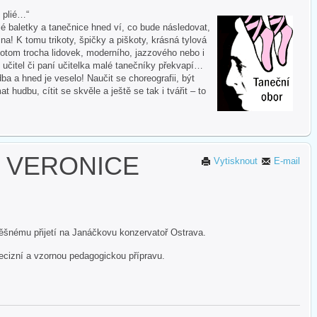
i plié…“
 baletky a tanečnice hned ví, co bude následovat,
na! K tomu trikoty, špičky a piškoty, krásná tylová
otom trocha lidovek, moderního, jazzového nebo i
 učitel či paní učitelka malé tanečníky překvapí…
ba a hned je veselo! Naučit se choreografii, být
hudbu, cítit se skvěle a ještě se tak i tvářit – to
 VERONICE
Vytisknout
E-mail
ěšnému přijetí na Janáčkovu konzervatoř Ostrava.
ecizní a vzornou pedagogickou přípravu.