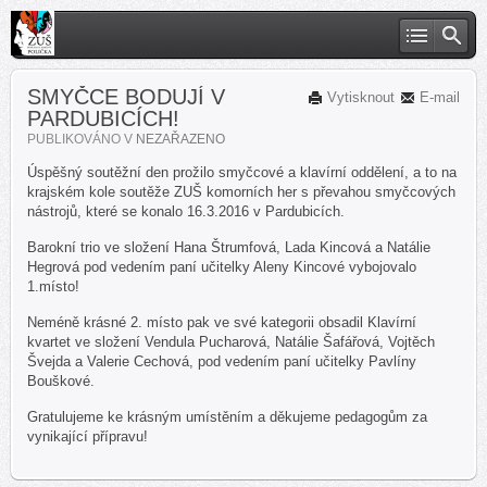
SMYČCE BODUJÍ V
Vytisknout
E-mail
PARDUBICÍCH!
PUBLIKOVÁNO V
NEZAŘAZENO
Úspěšný soutěžní den prožilo smyčcové a klavírní oddělení, a to na
krajském kole soutěže ZUŠ komorních her s převahou smyčcových
nástrojů, které se konalo 16.3.2016 v Pardubicích.
Barokní trio ve složení Hana Štrumfová, Lada Kincová a Natálie
Hegrová pod vedením paní učitelky Aleny Kincové vybojovalo
1.místo!
Neméně krásné 2. místo pak ve své kategorii obsadil Klavírní
kvartet ve složení Vendula Pucharová, Natálie Šafářová, Vojtěch
Švejda a Valerie Cechová, pod vedením paní učitelky Pavlíny
Bouškové.
Gratulujeme ke krásným umístěním a děkujeme pedagogům za
vynikající přípravu!