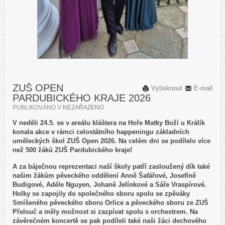
ZUŠ OPEN
Vytisknout
E-mail
PARDUBICKÉHO KRAJE 2026
PUBLIKOVÁNO V
NEZAŘAZENO
V neděli 24.5. se v areálu kláštera na Hoře Matky Boží u Králík
konala akce v rámci celostátního happeningu základních
uměleckých škol ZUŠ Open 2026. Na celém dni se podílelo více
než 500 žáků ZUŠ Pardubického kraje!
A za báječnou reprezentaci naší školy patří zasloužený dík také
našim žákům pěveckého oddělení Anně Šafářové, Josefíně
Budigové, Adéle Nguyen, Johaně Jelínkové a Sáře Vraspírové.
Holky se zapojily do společného sboru spolu se zpěváky
Smíšeného pěveckého sboru Orlice a pěveckého sboru ze ZUŠ
Přelouč a měly možnost si zazpívat spolu s orchestrem. Na
závěrečném koncertě se pak podíleli také naši žáci dechového