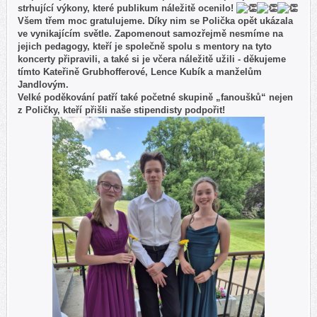
strhující výkony, které publikum náležitě ocenilo!
Všem třem moc gratulujeme. Díky nim se Polička opět ukázala
ve vynikajícím světle. Zapomenout samozřejmě nesmíme na
jejich pedagogy, kteří je společně spolu s mentory na tyto
koncerty připravili, a také si je včera náležitě užili - děkujeme
tímto Kateřině Grubhofferové, Lence Kubík a manželům
Jandlovým.
Velké poděkování patří také početné skupině „fanoušků“ nejen
z Poličky, kteří přišli naše stipendisty podpořit!