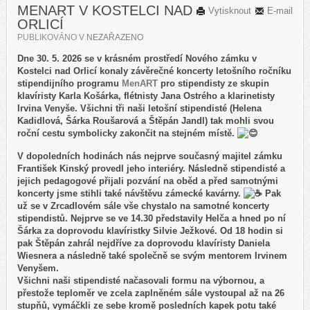
MENART V KOSTELCI NAD
Vytisknout
E-mail
ORLICÍ
PUBLIKOVÁNO V
NEZAŘAZENO
Dne 30. 5. 2026 se v krásném prostředí Nového zámku v
Kostelci nad Orlicí konaly závěrečné koncerty letošního ročníku
stipendijního programu
MenART
pro stipendisty ze skupin
klavíristy Karla Košárka, flétnisty Jana Ostrého a klarinetisty
Irvina Venyše. Všichni tři naši letošní stipendisté (Helena
Kadidlová, Šárka Roušarová a Štěpán Jandl) tak mohli svou
roční cestu symbolicky zakončit na stejném místě.
V dopoledních hodinách nás nejprve současný majitel zámku
František Kinský provedl jeho interiéry. Následně stipendisté a
jejich pedagogové přijali pozvání na oběd a před samotnými
koncerty jsme stihli také návštěvu zámecké kavárny.
Pak
už se v Zrcadlovém sále vše chystalo na samotné koncerty
stipendistů. Nejprve se ve 14.30 představily Helča a hned po ní
Šárka za doprovodu klavíristky Silvie Ježkové. Od 18 hodin si
pak Štěpán zahrál nejdříve za doprovodu klavíristy Daniela
Wiesnera a následně také společně se svým mentorem Irvinem
Venyšem.
Všichni naši stipendisté načasovali formu na výbornou, a
přestože teploměr ve zcela zaplněném sále vystoupal až na 26
stupňů, vymáčkli ze sebe kromě posledních kapek potu také