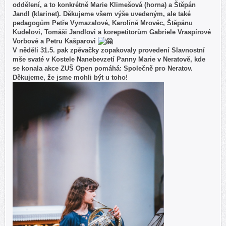
oddělení, a to konkrétně Marie Klimešová (horna) a Štěpán
Jandl (klarinet). Děkujeme všem výše uvedeným, ale také
pedagogům Petře Vymazalové, Karolíně Mrověc, Štěpánu
Kudelovi, Tomáši Jandlovi a korepetitorům Gabriele Vraspírové
Vorbové a Petru Kašparovi
V něděli 31.5. pak zpěvačky zopakovaly provedení Slavnostní
mše svaté v Kostele Nanebevzetí Panny Marie v Neratově, kde
se konala akce ZUŠ Open pomáhá: Společně pro Neratov.
Děkujeme, že jsme mohli být u toho!