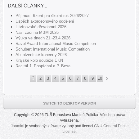
DALŠÍ ČLÁNKY...
Přijímací řízení pro školní rok 2026/2027
Úspěch akordeonového oddělení
Litvínovské dřevohraní 2026
Naši žáci na MBM 2026
Výuka ve dnech 21.-23.4.2026
Ravel Award International Music Competition
Schubert International Music Competition
Absolventské koncerty 2026
Krajské kolo soutěže EKN
Recitál J. Pospíchal a P. Besa
1
2
3
4
5
6
7
8
9
10
»
SWITCH TO DESKTOP VERSION
Copyright © 2026 ZUŠ Bohuslava Martinů Polička. Všechna práva
vyhrazena.
Joomla!
je svobodný software vydaný pod licencí
GNU General Public
License.