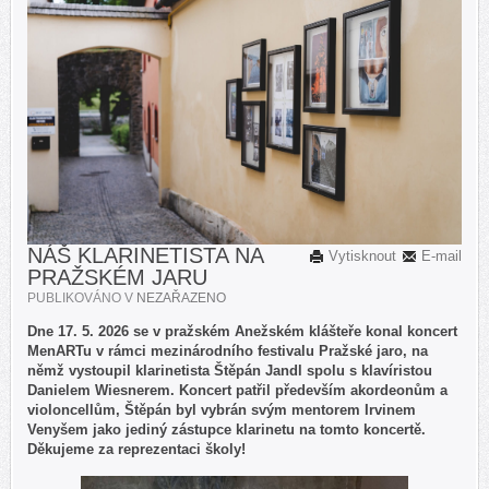
NÁŠ KLARINETISTA NA
Vytisknout
E-mail
PRAŽSKÉM JARU
PUBLIKOVÁNO V
NEZAŘAZENO
Dne 17. 5. 2026 se v pražském Anežském klášteře konal koncert
MenARTu v rámci mezinárodního festivalu Pražské jaro, na
němž vystoupil klarinetista Štěpán Jandl spolu s klavíristou
Danielem Wiesnerem. Koncert patřil především akordeonům a
violoncellům, Štěpán byl vybrán svým mentorem Irvinem
Venyšem jako jediný zástupce klarinetu na tomto koncertě.
Děkujeme za reprezentaci školy!