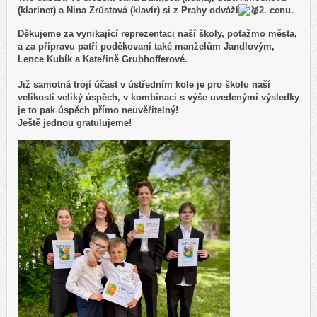
(klarinet) a Nina Zrůstová (klavír) si z Prahy odváží
2. cenu.
Děkujeme za vynikající reprezentaci naší školy, potažmo města,
a za přípravu patří poděkovaní také manželům Jandlovým,
Lence Kubík a Kateřině Grubhofferové.
Již samotná trojí účast v ústředním kole je pro školu naší
velikosti veliký úspěch, v kombinaci s výše uvedenými výsledky
je to pak úspěch přímo neuvěřitelný!
Ještě jednou gratulujeme!