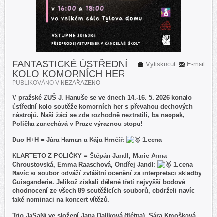
FANTASTICKÉ ÚSTŘEDNÍ
Vytisknout
E-mail
KOLO KOMORNÍCH HER
PUBLIKOVÁNO V
NEZAŘAZENO
V pražské ZUŠ J. Hanuše se ve dnech 14.-16. 5. 2026 konalo
ústřední kolo soutěže komorních her s převahou dechových
nástrojů. Naši žáci se zde rozhodně neztratili, ba naopak,
Polička zanechává v Praze výraznou stopu!
Duo H+H = Jára Haman a Kája Hrnčíř:
1.cena
KLARTETO Z POLIČKY = Štěpán Jandl, Marie Anna
Chroustovská, Emma Raaschová, Ondřej Jandl:
1.cena
Navíc si soubor odváží zvláštní ocenění za interpretaci skladby
Guisganderie. Jelikož získali dělené třetí nejvyšší bodové
ohodnocení ze všech 89 soutěžících souborů, obdrželi navíc
také nominaci na koncert vítězů.
Trio JaSaNi ve složení Jana Dalíková (flétna), Sára Kmošková