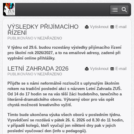
VÝSLEDKY PŘIJÍMACÍHO
Vytisknout
E-mail
ŘÍZENÍ
PUBLIKOVÁNO V
NEZAŘAZENO
V týdnu od 29.6. budou rozeslány výsledky přijímacího řízení
pro školní rok 2026/2027, a to na emailové adresy, zadené při
vyplnění online přihlášky.
LETNÍ ZAHRADA 2026
Vytisknout
E-mail
PUBLIKOVÁNO V
NEZAŘAZENO
Přijďte se s námi neformálně rozloučit s uplynulým školním
rokem na tradiční poslední akci s názvem Letní Zahrada ZUŠ.
Od 14 do 17 hodin se na vás těší žáci hudebního, tanečního a
literárně-dramatického oboru. Výtvarný obor pro vás opět
chystá možnosti kreativního vyžití.
Tímto bude ukončena výuka všech oborů v posledním týdnu.
Vysvědčení se rozdává v pátek 26. 6. 2026 od 8.30 do 11 hodin,
v případě kolegů, kteří vyučují jen některé dny pak v jejich
poslední vyučovací den (info u pedagogů).