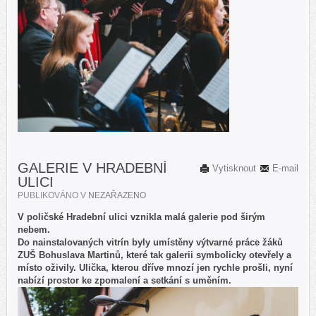
GALERIE V HRADEBNÍ
Vytisknout
E-mail
ULICI
PUBLIKOVÁNO V
NEZAŘAZENO
V poličské Hradební ulici vznikla malá galerie pod širým
nebem.
Do nainstalovaných vitrín byly umístěny výtvarné práce žáků
ZUŠ Bohuslava Martinů, které tak galerii symbolicky otevřely a
místo oživily. Ulička, kterou dříve mnozí jen rychle prošli, nyní
nabízí prostor ke zpomalení a setkání s uměním.