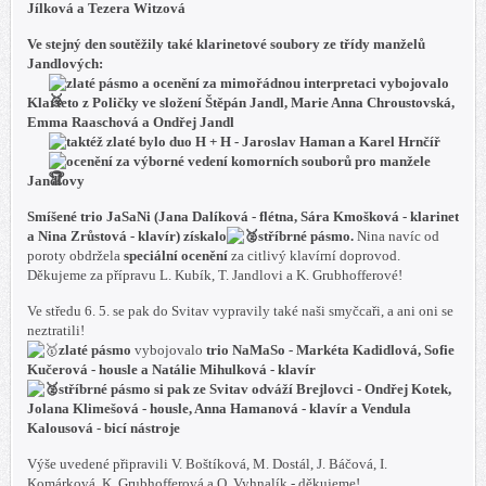
Jílková a Tezera Witzová
Ve stejný den soutěžily také klarinetové soubory ze třídy manželů
Jandlových:
zlaté pásmo a ocenění za mimořádnou interpretaci
vybojovalo
Klarteto z Poličky ve složení Štěpán Jandl, Marie Anna Chroustovská,
Emma Raaschová a Ondřej Jandl
taktéž
zlaté
bylo
duo H + H - Jaroslav Haman a Karel Hrnčíř
ocenění za výborné vedení komorních souborů pro manžele
Jandlovy
Smíšené trio JaSaNi (Jana Dalíková - flétna, Sára Kmošková - klarinet
a Nina Zrůstová - klavír) získalo
stříbrné pásmo.
Nina navíc od
poroty obdržela
speciální ocenění
za citlivý klavírní doprovod.
Děkujeme za přípravu L. Kubík, T. Jandlovi a K. Grubhofferové!
Ve středu 6. 5. se pak do Svitav vypravily také naši smyčcaři, a ani oni se
neztratili!
zlaté pásmo
vybojovalo
trio NaMaSo - Markéta Kadidlová, Sofie
Kučerová - housle a Natálie Mihulková - klavír
stříbrné pásmo
si pak ze Svitav odváží
Brejlovci - Ondřej Kotek,
Jolana Klimešová - housle, Anna Hamanová - klavír a Vendula
Kalousová - bicí nástroje
Výše uvedené připravili V. Boštíková, M. Dostál, J. Báčová, I.
Komárková, K. Grubhofferová a O. Vyhnalík - děkujeme!