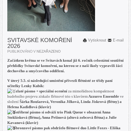
SVITAVSKÉ KOMOŘENÍ
Vytisknout
E-mail
2026
PUBLIKOVÁNO V
NEZAŘAZENO
Začátkem května se ve Svitavách konal již 6. ročník celostátní soutžění
přehlídky Svitavské komoření, na kterou se z naší školy vypravili žáci
dechového a smyčcového oddělení.
V úterý 5.5. si následující umístění přivezli flétnisté ze třídy paní
učitelky Lenky Kubík:
zlaté pásmo + speciální ocenění
za mimořádnou kompaktnost
hudebního projevu získalo flétnové trio s klavírem
Azzurro Ensemble
ve
složení
Šárka Roušarová, Veronika Jílková, Linda Jiskrová (flétny) a
Helena Kadidlová (klavír)
stříbrné pásmo
si odváží trio
Pink Queue
v obsazení
Anna
Stoklásková (flétna), Anna Pešinová (altová zobcová flétna) a Julie
Kavanová (klavír)
bronzové pásmo
pak obdrželo flétnové duo
Little Foxes - Eliška