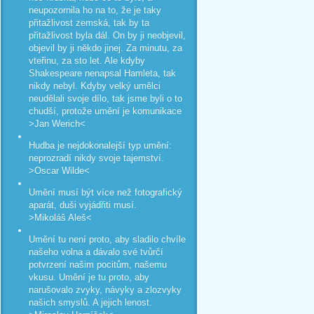
neupozornila ho na to, že je taky
přitažlivost zemská, tak by ta
přitažlivost byla dál. On by ji neobjevil,
objevil by ji někdo jinej. Za minutu, za
vteřinu, za sto let. Ale kdyby
Shakespeare nenapsal Hamleta, tak
nikdy nebyl. Kdyby velký umělci
neudělali svoje dílo, tak jsme byli o to
chudší, protože umění je komunikace
>Jan Werich<
Hudba je nejdokonalejší typ umění:
neprozradí nikdy svoje tajemství.
>Oscar Wilde<
Umění musí být více než fotografický
aparát, duši vyjádřiti musí.
>Mikoláš Aleš<
Umění tu není proto, aby sladilo chvíle
našeho volna a dávalo své tvůrčí
potvrzení našim pocitům, našemu
vkusu. Umění je tu proto, aby
narušovalo zvyky, návyky a zlozvyky
našich smyslů. A jejich lenost.