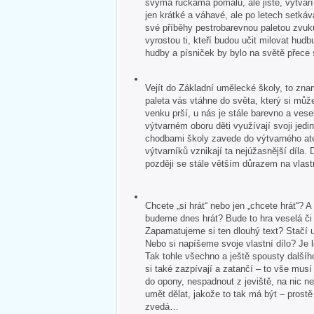
svýma ručkama pomalu, ale jistě, vytvář
jen krátké a váhavé, ale po letech setkává
své příběhy pestrobarevnou paletou zvuk
vyrostou ti, kteří budou učit milovat hudb
hudby a písniček by bylo na světě přece
Vejít do Základní umělecké školy, to zna
paleta vás vtáhne do světa, který si může
venku prší, u nás je stále barevno a veselo
výtvarném oboru děti využívají svoji jedin
chodbami školy zavede do výtvarného ate
výtvarníků vznikají ta nejúžasnější díla. 
později se stále větším důrazem na vlastn
Chcete „si hrát“ nebo jen „chcete hrát“?
budeme dnes hrát? Bude to hra veselá č
Zapamatujeme si ten dlouhý text? Stačí u
Nebo si napíšeme svoje vlastní dílo? Je 
Tak tohle všechno a ještě spousty dalšíh
si také zazpívají a zatančí – to vše mus
do opony, nespadnout z jeviště, na nic 
umět dělat, jakože to tak má být – pros
zvedá…