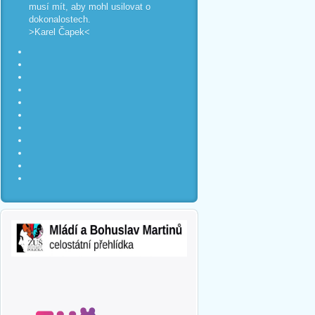
musí mít, aby mohl usilovat o
dokonalostech.
>Karel Čapek<