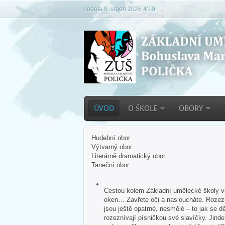
sobota 8. srpen 2026 4:19
ÚVOD
O ŠKOLE
OBORY
Hudební obor
Výtvarný obor
Literárně dramatický obor
Taneční obor
Cestou kolem Základní umělecké školy vás
oken… Zavřete oči a nasloucháte. Rozezn
jsou ještě opatrné, nesmělé – to jak se dě
rozeznívají písničkou své slavíčky. Jind