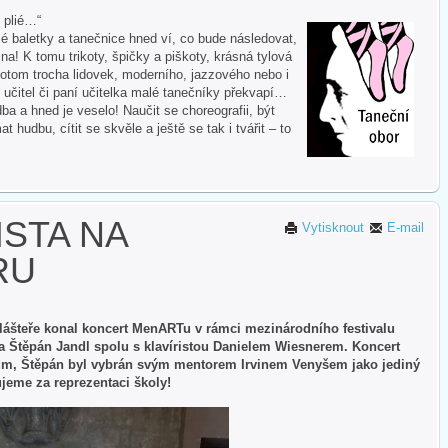
i plié…“
 baletky a tanečnice hned ví, co bude následovat,
na! K tomu trikoty, špičky a piškoty, krásná tylová
otom trocha lidovek, moderního, jazzového nebo i
 učitel či paní učitelka malé tanečníky překvapí…
ba a hned je veselo! Naučit se choreografii, být
hudbu, cítit se skvěle a ještě se tak i tvářit – to
ISTA NA
Vytisknout
E-mail
RU
lášteře konal koncert MenARTu v rámci mezinárodního festivalu
sta Štěpán Jandl spolu s klavíristou Danielem Wiesnerem. Koncert
lům, Štěpán byl vybrán svým mentorem Irvinem Venyšem jako jediný
ujeme za reprezentaci školy!