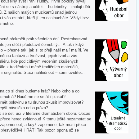
í kouzelný svět Paní Hudby. První pokusy bývají
ní se s nástroji a učiteli – hudebníky – malují děti
ů. Z našich malých muzikantů snad jednou
u i vás ostatní, kteří jí jen nasloucháte. Vždyť bez
 smutno.
mená překročit práh všedních dní. Pestrobarevná
te jen stěží představit černobílý… A tak i když
 – přesně tak, jak si to přejí naši malí malíři. Ve
ečnou fantazii a tvořivost, jejich tvorba vás
liéru, kde pod citlivým vedením zkušených
Díla z tradičních i méně tradičních materiálů,
í originalitu. Stačí nahlédnout – sami uvidíte…
 A na co si dnes budeme hrát? Nebo koho a co
i smutná? Naučíme se smát i plakat?
mět polovinu a tu druhou zkusit improvizovat?
lepší básnička nebo próza?
o se děti učí v literárně dramatickém oboru. Občas
í přece herec zvládnout! K tomu ještě nezamotat se
nezapomenout, a když zapomene, tak musí přece
tě přesvědčivě HRÁT! Tak pozor, opona už se