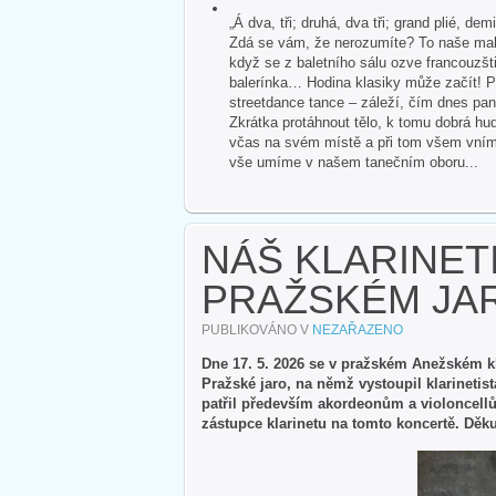
„Á dva, tři; druhá, dva tři; grand plié, dem
Zdá se vám, že nerozumíte? To naše malé
když se z baletního sálu ozve francouzšti
balerínka… Hodina klasiky může začít! P
streetdance tance – záleží, čím dnes pan
Zkrátka protáhnout tělo, k tomu dobrá hud
včas na svém místě a při tom všem vnímat 
vše umíme v našem tanečním oboru...
NÁŠ KLARINET
PRAŽSKÉM JA
PUBLIKOVÁNO V
NEZAŘAZENO
Dne 17. 5. 2026 se v pražském Anežském k
Pražské jaro, na němž vystoupil klarineti
patřil především akordeonům a violoncel
zástupce klarinetu na tomto koncertě. Děk