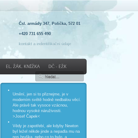
Čsl. armády 347, Polička, 572 01
+420 731 655 490
kontakt a indentifikační údaje
EL. ŽÁK. KNÍŽKA
DČ - EŽK
Umění, jen si to přiznejme, je v
moderním světě hodně nedbalou věcí.
Ale právě tak vysoce vzácnou,
hodnou vysoké náruživosti.
>Josef Čapek<
Vědy je zapotřebí, ale kdyby Newton
byl ležel někde jinde a nepadla mu na
nos hruška, nebo co to bylo, a