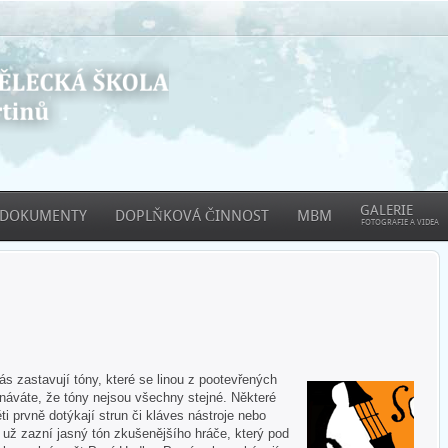
GALERIE
DOKUMENTY
DOPLŇKOVÁ ČINNOST
MBM
FOTOGRAFIE A VIDEA
 zastavují tóny, které se linou z pootevřených
áváte, že tóny nejsou všechny stejné. Některé
ti prvně dotýkají strun či kláves nástroje nebo
e už zazní jasný tón zkušenějšího hráče, který pod