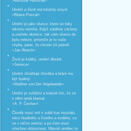
>Miroslav Horníček<
Umění a život má totožný smysl.
>Blaise Pascal<
Umění je jako slunce, které se taky
nikomu nevtírá. Když zatáhne záclony
a zavřete okenice, tak vám slunce do
bytu neleze, jenomže je to vaše
chyba, pane, že chcete žít potmě.
>Jan Werich<
Život je krátký, umění dlouhé.
>Seneca<
Umění zkrášluje člověka a brání mu
být špatný.
>Walther von Der Vegelweide<
Umění je zvláštní a krásné tím, že se
v něm nedá klamat.
>A. P. Čechov<
Člověk musí mít v sobě kus krystalu,
něco hladkého a čistého a tvrdého, co
se s ničím nemísí a po čem musí
všechno sklouznout. Hlavně umělec to