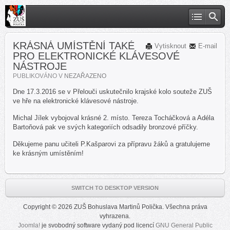
KRÁSNÁ UMÍSTĚNÍ TAKÉ
Vytisknout
E-mail
PRO ELEKTRONICKÉ KLÁVESOVÉ
NÁSTROJE
PUBLIKOVÁNO V
NEZAŘAZENO
Dne 17.3.2016 se v Přelouči uskutečnilo krajské kolo souteže ZUŠ
ve hře na elektronické klávesové nástroje.
Michal Jílek vybojoval krásné 2. místo. Tereza Tocháčková a Adéla
Bartoňová pak ve svých kategoriích odsadily bronzové příčky.
Děkujeme panu učiteli P.Kašparovi za přípravu žáků a gratulujeme
ke krásným umístěním!
SWITCH TO DESKTOP VERSION
Copyright © 2026 ZUŠ Bohuslava Martinů Polička. Všechna práva
vyhrazena.
Joomla!
je svobodný software vydaný pod licencí
GNU General Public