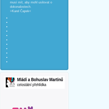
musí mít, aby mohl usilovat o
dokonalostech.
>Karel Čapek<