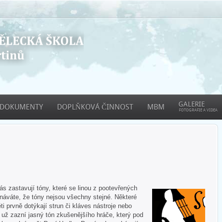
GALERIE
DOKUMENTY
DOPLŇKOVÁ ČINNOST
MBM
FOTOGRAFIE A VIDEA
 zastavují tóny, které se linou z pootevřených
áváte, že tóny nejsou všechny stejné. Některé
ti prvně dotýkají strun či kláves nástroje nebo
e už zazní jasný tón zkušenějšího hráče, který pod