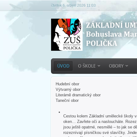
čtvrtek 6. srpen 2026 11:03
ÚVOD
O ŠKOLE
OBORY
Hudební obor
Výtvarný obor
Literárně dramatický obor
Taneční obor
Cestou kolem Základní umělecké školy vás
oken… Zavřete oči a nasloucháte. Rozezn
jsou ještě opatrné, nesmělé – to jak se dě
rozeznívají písničkou své slavíčky. Jind