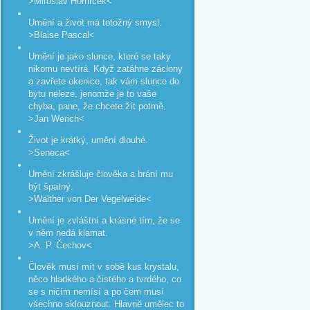
>Miroslav Horníček<
Umění a život má totožný smysl.
>Blaise Pascal<
Umění je jako slunce, které se taky
nikomu nevtírá. Když zatáhne záclony
a zavřete okenice, tak vám slunce do
bytu neleze, jenomže je to vaše
chyba, pane, že chcete žít potmě.
>Jan Werich<
Život je krátký, umění dlouhé.
>Seneca<
Umění zkrášluje člověka a brání mu
být špatný.
>Walther von Der Vegelweide<
Umění je zvláštní a krásné tím, že se
v něm nedá klamat.
>A. P. Čechov<
Člověk musí mít v sobě kus krystalu,
něco hladkého a čistého a tvrdého, co
se s ničím nemísí a po čem musí
všechno sklouznout. Hlavně umělec to