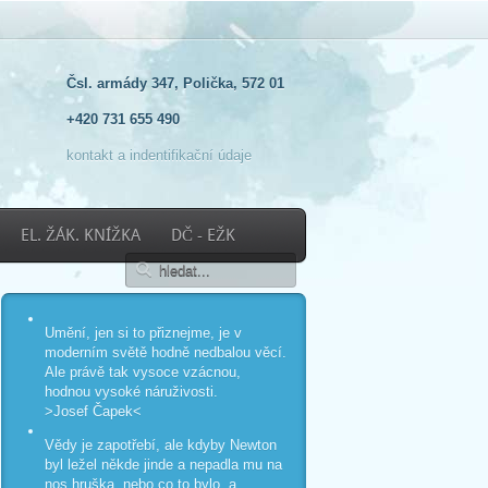
Čsl. armády 347, Polička, 572 01
+420 731 655 490
kontakt a indentifikační údaje
EL. ŽÁK. KNÍŽKA
DČ - EŽK
Umění, jen si to přiznejme, je v
moderním světě hodně nedbalou věcí.
Ale právě tak vysoce vzácnou,
hodnou vysoké náruživosti.
>Josef Čapek<
Vědy je zapotřebí, ale kdyby Newton
byl ležel někde jinde a nepadla mu na
nos hruška, nebo co to bylo, a