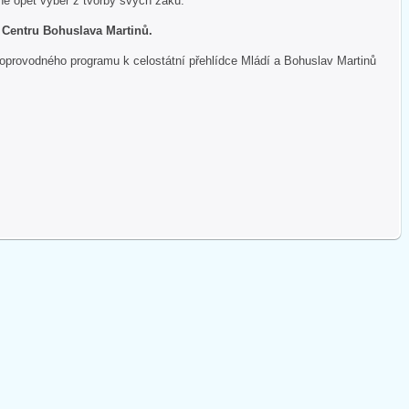
ne opět výběr z tvorby svých žáků.
 Centru Bohuslava Martinů.
doprovodného programu k celostátní přehlídce Mládí a Bohuslav Martinů