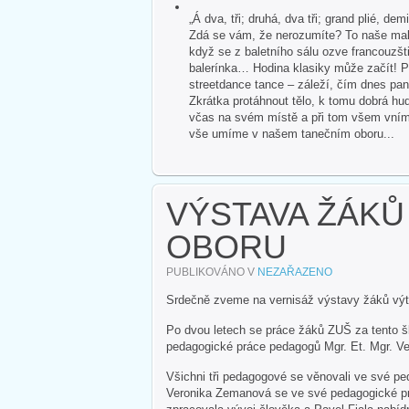
„Á dva, tři; druhá, dva tři; grand plié, dem
Zdá se vám, že nerozumíte? To naše malé
když se z baletního sálu ozve francouzšti
balerínka… Hodina klasiky může začít! P
streetdance tance – záleží, čím dnes pan
Zkrátka protáhnout tělo, k tomu dobrá hud
včas na svém místě a při tom všem vnímat 
vše umíme v našem tanečním oboru...
VÝSTAVA ŽÁK
OBORU
PUBLIKOVÁNO V
NEZAŘAZENO
Srdečně zveme na vernisáž výstavy žáků výt
Po dvou letech se práce žáků ZUŠ za tento šk
pedagogické práce pedagogů Mgr. Et. Mgr. Ve
Všichni tři pedagogové se věnovali ve své p
Veronika Zemanová se ve své pedagogické p