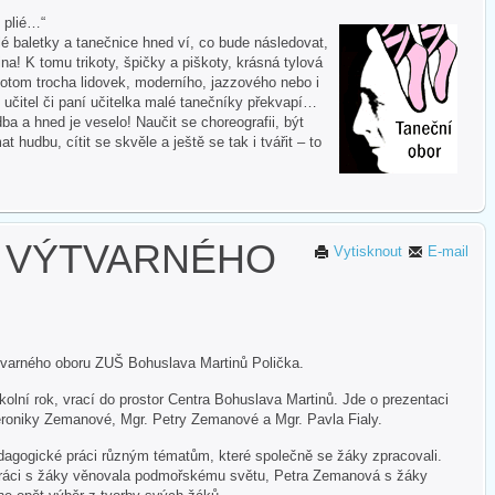
i plié…“
 baletky a tanečnice hned ví, co bude následovat,
na! K tomu trikoty, špičky a piškoty, krásná tylová
otom trocha lidovek, moderního, jazzového nebo i
 učitel či paní učitelka malé tanečníky překvapí…
ba a hned je veselo! Naučit se choreografii, být
hudbu, cítit se skvěle a ještě se tak i tvářit – to
Ů VÝTVARNÉHO
Vytisknout
E-mail
varného oboru ZUŠ Bohuslava Martinů Polička.
olní rok, vrací do prostor Centra Bohuslava Martinů. Jde o prezentaci
roniky Zemanové, Mgr. Petry Zemanové a Mgr. Pavla Fialy.
edagogické práci různým tématům, které společně se žáky zpracovali.
ráci s žáky věnovala podmořskému světu, Petra Zemanová s žáky