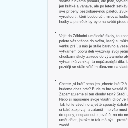
svýma ručkama pomalu, ale jistě, vytvář
jen krátké a váhavé, ale po letech setkává
své příběhy pestrobarevnou paletou zvuk
vyrostou ti, kteří budou učit milovat hudb
hudby a písniček by bylo na světě přece
Vejít do Základní umělecké školy, to zna
paleta vás vtáhne do světa, který si může
venku prší, u nás je stále barevno a veselo
výtvarném oboru děti využívají svoji jedin
chodbami školy zavede do výtvarného ate
výtvarníků vznikají ta nejúžasnější díla. 
později se stále větším důrazem na vlastn
Chcete „si hrát“ nebo jen „chcete hrát“?
budeme dnes hrát? Bude to hra veselá č
Zapamatujeme si ten dlouhý text? Stačí u
Nebo si napíšeme svoje vlastní dílo? Je 
Tak tohle všechno a ještě spousty dalšíh
si také zazpívají a zatančí – to vše mus
do opony, nespadnout z jeviště, na nic 
umět dělat, jakože to tak má být – pros
zvedá…