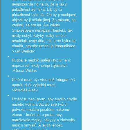
neupozornila ho na to, že je taky
přitažlivost zemská, tak by ta
přitažlivost byla dál. On by ji neobjevil,
objevil by ji někdo jinej. Za minutu, za
vteřinu, za sto let. Ale kdyby
Shakespeare nenapsal Hamleta, tak
nikdy nebyl. Kdyby velký umělci
neudělali svoje dílo, tak jsme byli o to
chudší, protože umění je komunikace
>Jan Werich<
Hudba je nejdokonalejší typ umění:
neprozradí nikdy svoje tajemství.
>Oscar Wilde<
Umění musí být více než fotografický
aparát, duši vyjádřiti musí.
>Mikoláš Aleš<
Umění tu není proto, aby sladilo chvíle
našeho volna a dávalo své tvůrčí
potvrzení našim pocitům, našemu
vkusu. Umění je tu proto, aby
narušovalo zvyky, návyky a zlozvyky
našich smyslů. A jejich lenost.