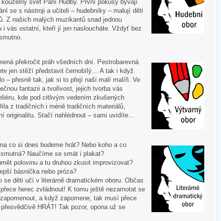
í kouzelný svět Paní Hudby. První pokusy bývají
ní se s nástroji a učiteli – hudebníky – malují děti
ů. Z našich malých muzikantů snad jednou
u i vás ostatní, kteří jí jen nasloucháte. Vždyť bez
 smutno.
mená překročit práh všedních dní. Pestrobarevná
te jen stěží představit černobílý… A tak i když
 – přesně tak, jak si to přejí naši malí malíři. Ve
ečnou fantazii a tvořivost, jejich tvorba vás
liéru, kde pod citlivým vedením zkušených
Díla z tradičních i méně tradičních materiálů,
í originalitu. Stačí nahlédnout – sami uvidíte…
 A na co si dnes budeme hrát? Nebo koho a co
i smutná? Naučíme se smát i plakat?
mět polovinu a tu druhou zkusit improvizovat?
lepší básnička nebo próza?
o se děti učí v literárně dramatickém oboru. Občas
í přece herec zvládnout! K tomu ještě nezamotat se
nezapomenout, a když zapomene, tak musí přece
tě přesvědčivě HRÁT! Tak pozor, opona už se