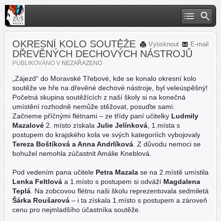
OKRESNÍ KOLO SOUTĚŽE
Vytisknout
E-mail
DŘEVĚNÝCH DECHOVÝCH NÁSTROJŮ
PUBLIKOVÁNO V
NEZAŘAZENO
„Zájezd“ do Moravské Třebové, kde se konalo okresní kolo
soutěže ve hře na dřevěné dechové nástroje, byl veleúspěšný!
Početná skupina soutěžících z naší školy si na konečná
umístění rozhodně nemůže stěžovat, posuďte sami:
Začneme příčnými flétnami – ze třídy paní učitelky
Ludmily
Mazalové
2. místo získala
Julie Jelínková
, 1.místa s
postupem do krajského kola ve svých kategoriích vybojovaly
Tereza Boštíková a Anna Andrlíková
. Z důvodu nemoci se
bohužel nemohla zúčastn
it Amálie Kneblová.
Pod vedením pana učitele
Petra Mazala
se na 2.místě umístila
Lenka Feltlová
a 1.místo s postupem si odváží
Magdalena
Teplá
. Na zobcovou flétnu naši školu reprezentovala sedmiletá
Šárka Roušarová
– i ta získala 1.místo s postupem a zároveň
cenu pro nejmladšího účastníka soutěže.