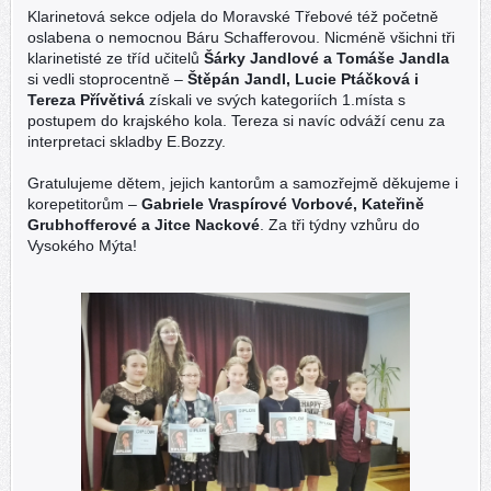
Klarinetová sekce odjela do Moravské Třebové též početně
oslabena o nemocnou Báru Schafferovou. Nicméně všichni tři
klarinetisté ze tříd učitelů
Šárky Jandlové a Tomáše Jandla
si vedli stoprocentně –
Štěpán Jandl, Lucie Ptáčková i
Tereza Přívětivá
získali ve svých kategoriích 1.místa s
postupem do krajského kola. Tereza si navíc odváží cenu za
interpretaci skladby E.Bozzy.
Gratulujeme dětem, jejich kantorům a samozřejmě děkujeme i
korepetitorům –
Gabriele Vraspírové Vorbové, Kateřině
Grubhofferové a Jitce Nackové
. Za tři týdny vzhůru do
Vysokého Mýta!