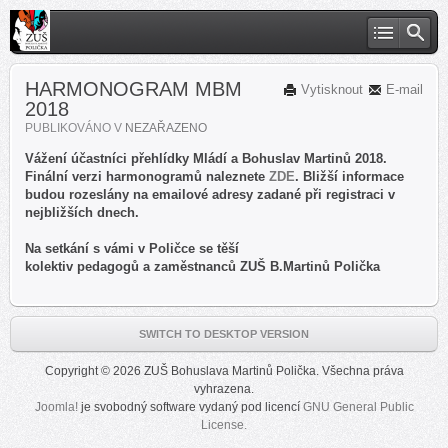
HARMONOGRAM MBM
Vytisknout
E-mail
2018
PUBLIKOVÁNO V
NEZAŘAZENO
Vážení účastníci přehlídky Mládí a Bohuslav Martinů 2018.
Finální verzi harmonogramů naleznete
ZDE
. Bližší informace
budou rozeslány na emailové adresy zadané při registraci v
nejbližších dnech.
Na setkání s vámi v Poličce se těší
kolektiv pedagogů a zaměstnanců ZUŠ B.Martinů Polička
SWITCH TO DESKTOP VERSION
Copyright © 2026 ZUŠ Bohuslava Martinů Polička. Všechna práva
vyhrazena.
Joomla!
je svobodný software vydaný pod licencí
GNU General Public
License.