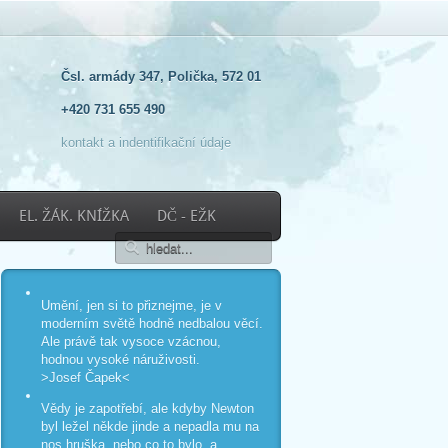
Čsl. armády 347, Polička, 572 01
+420 731 655 490
kontakt a indentifikační údaje
EL. ŽÁK. KNÍŽKA
DČ - EŽK
Umění, jen si to přiznejme, je v
moderním světě hodně nedbalou věcí.
Ale právě tak vysoce vzácnou,
hodnou vysoké náruživosti.
>Josef Čapek<
Vědy je zapotřebí, ale kdyby Newton
byl ležel někde jinde a nepadla mu na
nos hruška, nebo co to bylo, a