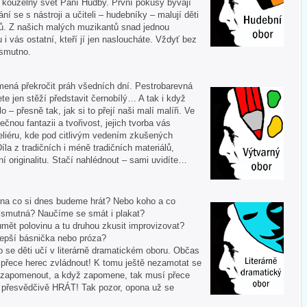
í kouzelný svět Paní Hudby. První pokusy bývají
ní se s nástroji a učiteli – hudebníky – malují děti
ů. Z našich malých muzikantů snad jednou
u i vás ostatní, kteří jí jen nasloucháte. Vždyť bez
 smutno.
mená překročit práh všedních dní. Pestrobarevná
te jen stěží představit černobílý… A tak i když
 – přesně tak, jak si to přejí naši malí malíři. Ve
ečnou fantazii a tvořivost, jejich tvorba vás
liéru, kde pod citlivým vedením zkušených
Díla z tradičních i méně tradičních materiálů,
í originalitu. Stačí nahlédnout – sami uvidíte…
 A na co si dnes budeme hrát? Nebo koho a co
i smutná? Naučíme se smát i plakat?
mět polovinu a tu druhou zkusit improvizovat?
lepší básnička nebo próza?
o se děti učí v literárně dramatickém oboru. Občas
í přece herec zvládnout! K tomu ještě nezamotat se
nezapomenout, a když zapomene, tak musí přece
tě přesvědčivě HRÁT! Tak pozor, opona už se