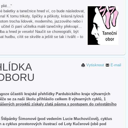
i plié…“
 baletky a tanečnice hned ví, co bude následovat,
na! K tomu trikoty, špičky a piškoty, krásná tylová
otom trocha lidovek, moderního, jazzového nebo i
 učitel či paní učitelka malé tanečníky překvapí…
ba a hned je veselo! Naučit se choreografii, být
hudbu, cítit se skvěle a ještě se tak i tvářit – to
LÍDKA
Vytisknout
E-mail
 OBORU
agoze účastili krajské přehlídky Pardubického kraje výtvarných
e se za naši školu přihlásilo celkem 8 výtvarných cyklů, 1
hlášených projektů získaly zlatá pásma s postupem do celostátního
Štěpánky Šimonové (pod vedením Lucie Muchovičové), cyklus
n a cyklus prostorových ilustrací od Loty Kučerové (obě pod