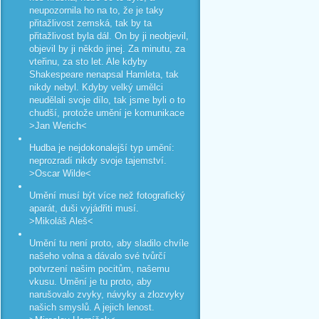
neupozornila ho na to, že je taky
přitažlivost zemská, tak by ta
přitažlivost byla dál. On by ji neobjevil,
objevil by ji někdo jinej. Za minutu, za
vteřinu, za sto let. Ale kdyby
Shakespeare nenapsal Hamleta, tak
nikdy nebyl. Kdyby velký umělci
neudělali svoje dílo, tak jsme byli o to
chudší, protože umění je komunikace
>Jan Werich<
Hudba je nejdokonalejší typ umění:
neprozradí nikdy svoje tajemství.
>Oscar Wilde<
Umění musí být více než fotografický
aparát, duši vyjádřiti musí.
>Mikoláš Aleš<
Umění tu není proto, aby sladilo chvíle
našeho volna a dávalo své tvůrčí
potvrzení našim pocitům, našemu
vkusu. Umění je tu proto, aby
narušovalo zvyky, návyky a zlozvyky
našich smyslů. A jejich lenost.