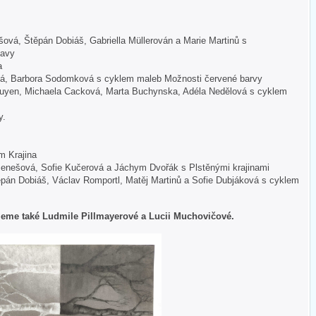
vá, Štěpán Dobiáš, Gabriella Müllerován a Marie Martinů s
lavy
a
vá, Barbora Sodomková s cyklem maleb Možnosti červené barvy
guyen, Michaela Cacková, Marta Buchynska, Adéla Nedělová s cyklem
y.
m Krajina
enešová, Sofie Kučerová a Jáchym Dvořák s Plstěnými krajinami
ěpán Dobiáš, Václav Romportl, Matěj Martinů a Sofie Dubjáková s cyklem
eme také Ludmile Pillmayerové a Lucii Muchovičové.