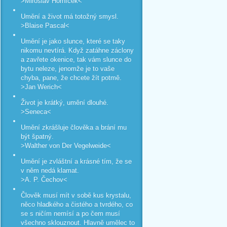
>Miroslav Horníček<
Umění a život má totožný smysl.
>Blaise Pascal<
Umění je jako slunce, které se taky
nikomu nevtírá. Když zatáhne záclony
a zavřete okenice, tak vám slunce do
bytu neleze, jenomže je to vaše
chyba, pane, že chcete žít potmě.
>Jan Werich<
Život je krátký, umění dlouhé.
>Seneca<
Umění zkrášluje člověka a brání mu
být špatný.
>Walther von Der Vegelweide<
Umění je zvláštní a krásné tím, že se
v něm nedá klamat.
>A. P. Čechov<
Člověk musí mít v sobě kus krystalu,
něco hladkého a čistého a tvrdého, co
se s ničím nemísí a po čem musí
všechno sklouznout. Hlavně umělec to