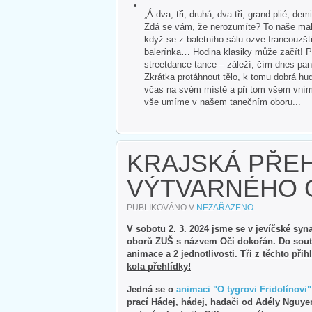
„Á dva, tři; druhá, dva tři; grand plié, dem
Zdá se vám, že nerozumíte? To naše malé
když se z baletního sálu ozve francouzšti
balerínka… Hodina klasiky může začít! P
streetdance tance – záleží, čím dnes pan
Zkrátka protáhnout tělo, k tomu dobrá hud
včas na svém místě a při tom všem vnímat 
vše umíme v našem tanečním oboru...
KRAJSKÁ PŘEH
VÝTVARNÉHO
PUBLIKOVÁNO V
NEZAŘAZENO
V sobotu 2. 3. 2024 jsme se v jevíčské syn
oborů ZUŠ s názvem Oči dokořán. Do soutěž
animace a 2 jednotlivosti.
Tři z těchto při
kola přehlídky!
Jedná se o
animaci "O tygrovi Fridolínovi"
prací Hádej, hádej, hadači od Adély Nguye