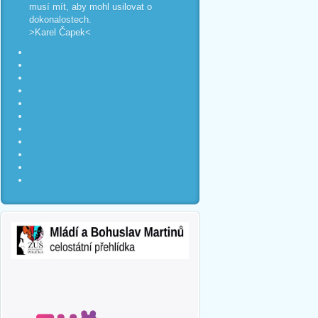
musí mít, aby mohl usilovat o
dokonalostech.
>Karel Čapek<