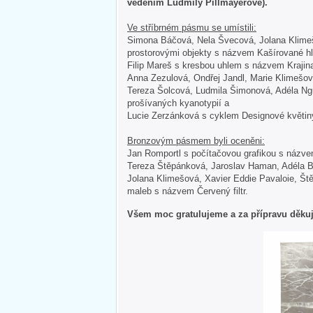
vedením Ludmily Pillmayerové).
Ve stříbrném pásmu se umístili:
Simona Báčová, Nela Švecová, Jolana Klimešo
prostorovými objekty s názvem Kašírované h
Filip Mareš s kresbou uhlem s názvem Krajin
Anna Zezulová, Ondřej Jandl, Marie Klimešo
Tereza Šolcová, Ludmila Šimonová, Adéla N
prošívaných kyanotypií a
Lucie Zerzánková s cyklem Designové květin
Bronzovým pásmem byli oceněni:
Jan Romportl s počítačovou grafikou s názve
Tereza Štěpánková, Jaroslav Haman, Adéla B
Jolana Klimešová, Xavier Eddie Pavaloie, Št
maleb s názvem Červený filtr.
Všem moc gratulujeme a za přípravu děkuj