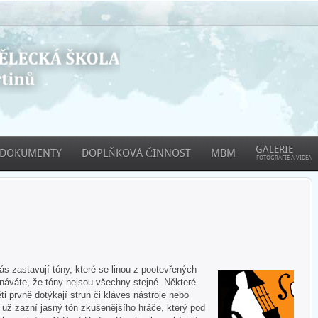
GALERIE
DOKUMENTY
DOPLŇKOVÁ ČINNOST
MBM
FOTOGRAFIE A VIDEA
 zastavují tóny, které se linou z pootevřených
áváte, že tóny nejsou všechny stejné. Některé
ti prvně dotýkají strun či kláves nástroje nebo
e už zazní jasný tón zkušenějšího hráče, který pod