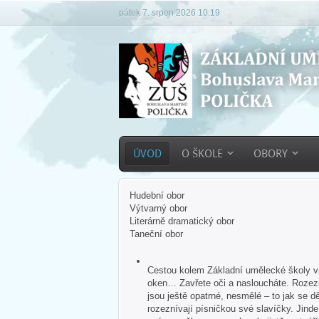
pátek 7. srpen 2026 10:19
ÚVOD
O ŠKOLE
OBORY
Hudební obor
Výtvarný obor
Literárně dramatický obor
Taneční obor
Cestou kolem Základní umělecké školy vás
oken… Zavřete oči a nasloucháte. Rozezn
jsou ještě opatrné, nesmělé – to jak se dě
rozeznívají písničkou své slavíčky. Jind