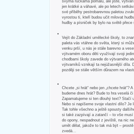
svýma ručkama pomalu, ale jistě, vytvář
jen krátké a váhavé, ale po letech setkává
své příběhy pestrobarevnou paletou zvuk
vyrostou ti, kteří budou učit milovat hudb
hudby a písniček by bylo na světě přece
Vejít do Základní umělecké školy, to zna
paleta vás vtáhne do světa, který si může
venku prší, u nás je stále barevno a veselo
výtvarném oboru děti využívají svoji jedin
chodbami školy zavede do výtvarného ate
výtvarníků vznikají ta nejúžasnější díla. 
později se stále větším důrazem na vlastn
Chcete „si hrát“ nebo jen „chcete hrát“?
budeme dnes hrát? Bude to hra veselá č
Zapamatujeme si ten dlouhý text? Stačí u
Nebo si napíšeme svoje vlastní dílo? Je 
Tak tohle všechno a ještě spousty dalšíh
si také zazpívají a zatančí – to vše mus
do opony, nespadnout z jeviště, na nic 
umět dělat, jakože to tak má být – pros
zvedá…