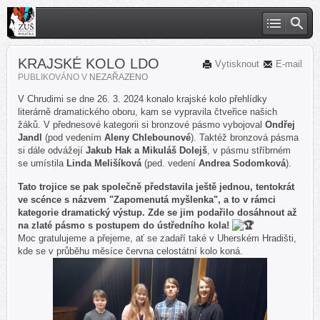
KRAJSKÉ KOLO LDO
Vytisknout
E-mail
PUBLIKOVÁNO V
NEZAŘAZENO
V Chrudimi se dne 26. 3. 2024 konalo krajské kolo přehlídky
literárně dramatického oboru, kam se vypravila čtveřice našich
žáků. V přednesové kategorii si bronzové pásmo vybojoval
Ondřej
Jandl
(pod vedením
Aleny Chlebounové
). Taktéž bronzová pásma
si dále odvážejí
Jakub Hak a Mikuláš Dolejš
, v pásmu stříbrném
se umístila
Linda Melišíková
(ped. vedení
Andrea Sodomková
).
Tato trojice se pak společně představila ještě jednou, tentokrát
ve scénce s názvem "Zapomenutá myšlenka", a to v rámci
kategorie dramatický výstup. Zde se jim podařilo dosáhnout až
na zlaté pásmo s postupem do ústředního kola!
Moc gratulujeme a přejeme, ať se zadaří také v Uherském Hradišti,
kde se v průběhu měsíce června celostátní kolo koná.