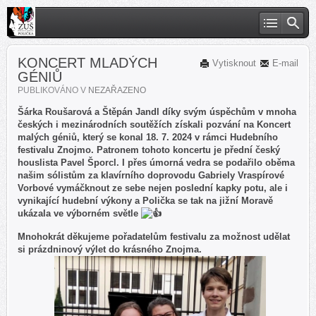
KONCERT MLADÝCH
Vytisknout
E-mail
GÉNIŮ
PUBLIKOVÁNO V
NEZAŘAZENO
Šárka Roušarová a Štěpán Jandl díky svým úspěchům v mnoha
českých i mezinárodních soutěžích získali pozvání na Koncert
malých géniů, který se konal 18. 7. 2024 v rámci Hudebního
festivalu Znojmo. Patronem tohoto koncertu je přední český
houslista Pavel Šporcl. I přes úmorná vedra se podařilo oběma
našim sólistům za klavírního doprovodu Gabriely Vraspírové
Vorbové vymáčknout ze sebe nejen poslední kapky potu, ale i
vynikající hudební výkony a Polička se tak na jižní Moravě
ukázala ve výborném světle
Mnohokrát děkujeme pořadatelům festivalu za možnost udělat
si prázdninový výlet do krásného Znojma.