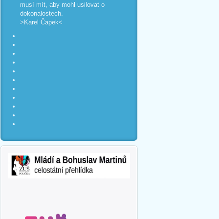
musí mít, aby mohl usilovat o
dokonalostech.
>Karel Čapek<