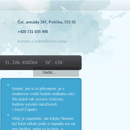
Čsl. armády 347, Polička, 572 01
+420 731 655 490
kontakt a indentifikační údaje
EL. ŽÁK. KNÍŽKA
DČ - EŽK
Umění, jen si to přiznejme, je v
moderním světě hodně nedbalou věcí.
Ale právě tak vysoce vzácnou,
hodnou vysoké náruživosti.
>Josef Čapek<
Vědy je zapotřebí, ale kdyby Newton
byl ležel někde jinde a nepadla mu na
nos hruška, nebo co to bylo, a