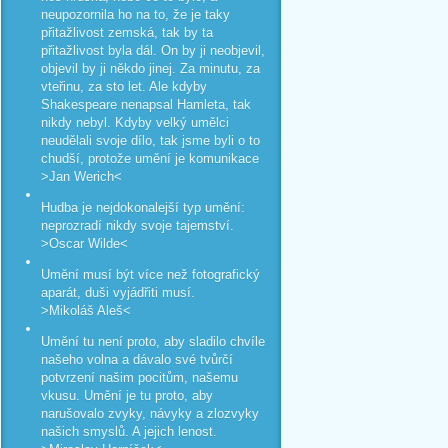
neupozornila ho na to, že je taky
přitažlivost zemská, tak by ta
přitažlivost byla dál. On by ji neobjevil,
objevil by ji někdo jinej. Za minutu, za
vteřinu, za sto let. Ale kdyby
Shakespeare nenapsal Hamleta, tak
nikdy nebyl. Kdyby velký umělci
neudělali svoje dílo, tak jsme byli o to
chudší, protože umění je komunikace
>Jan Werich<
Hudba je nejdokonalejší typ umění:
neprozradí nikdy svoje tajemství.
>Oscar Wilde<
Umění musí být více než fotografický
aparát, duši vyjádřiti musí.
>Mikoláš Aleš<
Umění tu není proto, aby sladilo chvíle
našeho volna a dávalo své tvůrčí
potvrzení našim pocitům, našemu
vkusu. Umění je tu proto, aby
narušovalo zvyky, návyky a zlozvyky
našich smyslů. A jejich lenost.