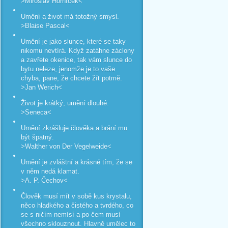
>Miroslav Horníček<
Umění a život má totožný smysl.
>Blaise Pascal<
Umění je jako slunce, které se taky
nikomu nevtírá. Když zatáhne záclony
a zavřete okenice, tak vám slunce do
bytu neleze, jenomže je to vaše
chyba, pane, že chcete žít potmě.
>Jan Werich<
Život je krátký, umění dlouhé.
>Seneca<
Umění zkrášluje člověka a brání mu
být špatný.
>Walther von Der Vegelweide<
Umění je zvláštní a krásné tím, že se
v něm nedá klamat.
>A. P. Čechov<
Člověk musí mít v sobě kus krystalu,
něco hladkého a čistého a tvrdého, co
se s ničím nemísí a po čem musí
všechno sklouznout. Hlavně umělec to