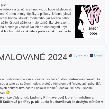
i plié…“
 baletky a tanečnice hned ví, co bude následovat,
na! K tomu trikoty, špičky a piškoty, krásná tylová
otom trocha lidovek, moderního, jazzového nebo i
 učitel či paní učitelka malé tanečníky překvapí…
ba a hned je veselo! Naučit se choreografii, být
hudbu, cítit se skvěle a ještě se tak i tvářit – to
MALOVANÉ 2024
Vytisknout
E-mail
áci výtvarného oboru zúčastnili soutěže "
Slovo dětmi malované
". Ta
aturou a také se světem hudby, protože tématem byl "malovaný zpěvník".
ných soutěží trvá často i několik měsíců, dočkali se naši úspěšní
září
yen (ze třídy p. uč. Ludmily Pillmayerové) k prvním místům a
ii Kučerové (ze třídy p. uč. Lucie Muchovičové) ke druhým místům v