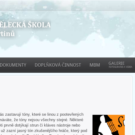
GALERIE
DOKUMENTY
DOPLŇKOVÁ ČINNOST
MBM
FOTOGRAFIE A VIDEA
 zastavují tóny, které se linou z pootevřených
áváte, že tóny nejsou všechny stejné. Některé
ti prvně dotýkají strun či kláves nástroje nebo
e už zazní jasný tón zkušenějšího hráče, který pod