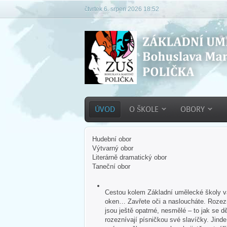
čtvrtek 6. srpen 2026 18:52
ÚVOD
O ŠKOLE
OBORY
Hudební obor
Výtvarný obor
Literárně dramatický obor
Taneční obor
Cestou kolem Základní umělecké školy vás
oken… Zavřete oči a nasloucháte. Rozezn
jsou ještě opatrné, nesmělé – to jak se dě
rozeznívají písničkou své slavíčky. Jind