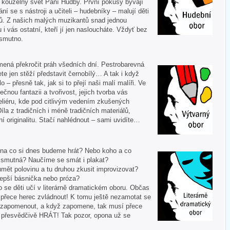
í kouzelný svět Paní Hudby. První pokusy bývají
ní se s nástroji a učiteli – hudebníky – malují děti
ů. Z našich malých muzikantů snad jednou
u i vás ostatní, kteří jí jen nasloucháte. Vždyť bez
 smutno.
mená překročit práh všedních dní. Pestrobarevná
te jen stěží představit černobílý… A tak i když
 – přesně tak, jak si to přejí naši malí malíři. Ve
ečnou fantazii a tvořivost, jejich tvorba vás
liéru, kde pod citlivým vedením zkušených
Díla z tradičních i méně tradičních materiálů,
í originalitu. Stačí nahlédnout – sami uvidíte…
 A na co si dnes budeme hrát? Nebo koho a co
i smutná? Naučíme se smát i plakat?
mět polovinu a tu druhou zkusit improvizovat?
lepší básnička nebo próza?
o se děti učí v literárně dramatickém oboru. Občas
í přece herec zvládnout! K tomu ještě nezamotat se
nezapomenout, a když zapomene, tak musí přece
tě přesvědčivě HRÁT! Tak pozor, opona už se