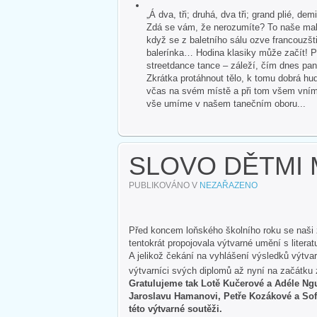
„Á dva, tři; druhá, dva tři; grand plié, dem
Zdá se vám, že nerozumíte? To naše malé
když se z baletního sálu ozve francouzšti
balerínka… Hodina klasiky může začít! P
streetdance tance – záleží, čím dnes pan
Zkrátka protáhnout tělo, k tomu dobrá hud
včas na svém místě a při tom všem vnímat 
vše umíme v našem tanečním oboru...
SLOVO DĚTMI 
PUBLIKOVÁNO V
NEZAŘAZENO
Před koncem loňského školního roku se naši ž
tentokrát propojovala výtvarné umění s liter
A jelikož čekání na vyhlášení výsledků výtvar
výtvarníci svých diplomů až nyní na začátku 
Gratulujeme tak Lotě Kučerové a Adéle Ngu
Jaroslavu Hamanovi, Petře Kozákové a Sof
této výtvarné soutěži.