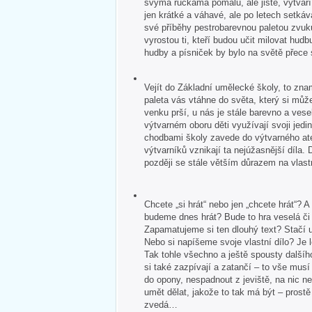
svýma ručkama pomalu, ale jistě, vytvář
jen krátké a váhavé, ale po letech setkává
své příběhy pestrobarevnou paletou zvuk
vyrostou ti, kteří budou učit milovat hudb
hudby a písniček by bylo na světě přece
Vejít do Základní umělecké školy, to zna
paleta vás vtáhne do světa, který si může
venku prší, u nás je stále barevno a veselo
výtvarném oboru děti využívají svoji jedin
chodbami školy zavede do výtvarného ate
výtvarníků vznikají ta nejúžasnější díla. 
později se stále větším důrazem na vlastn
Chcete „si hrát“ nebo jen „chcete hrát“?
budeme dnes hrát? Bude to hra veselá č
Zapamatujeme si ten dlouhý text? Stačí u
Nebo si napíšeme svoje vlastní dílo? Je 
Tak tohle všechno a ještě spousty dalšíh
si také zazpívají a zatančí – to vše mus
do opony, nespadnout z jeviště, na nic 
umět dělat, jakože to tak má být – pros
zvedá…