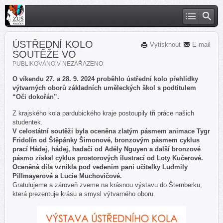
ÚSTŘEDNÍ KOLO
Vytisknout
E-mail
SOUTĚŽE VO
PUBLIKOVÁNO V
NEZAŘAZENO
O víkendu 27. a 28. 9. 2024 proběhlo ústřední kolo přehlídky
výtvarných oborů základních uměleckých škol s podtitulem
“Oči dokořán”.
Z krajského kola pardubického kraje postoupily tři práce našich
studentek.
V celostátní soutěži byla oceněna zlatým pásmem animace Tygr
Fridolín od Štěpánky Šimonové, bronzovým pásmem cyklus
prací Hádej, hádej, hadači od Adély Nguyen a další bronzové
pásmo získal cyklus prostorových ilustrací od Loty Kučerové.
Oceněná díla vznikla pod vedením paní učitelky Ludmily
Pillmayerové a Lucie Muchovičové.
Gratulujeme a zároveň zveme na krásnou výstavu do Šternberku,
která prezentuje krásu a smysl výtvarného oboru.