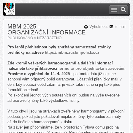
MBM 2025 -
Vytisknout
E-mail
ORGANIZAČNÍ INFORMACE
PUBLIKOVÁNO V
NEZAŘAZENO
Pro lepší přehlednost byly spuštěny samostatné stránky
přehlídky na adrese
https://mbm.
zusbmpolicka.cz
Zde kromě veškerých harmonogramů a dalších informací
naleznete také přihlašovací
formulář pro objednávku stravování
.
Prosíme o vyplnění do 14. 4. 2025
- po tomto datu již nejsme
schopni vám případný oběd garantovat. Účastníci přehlídky mají v
den, kdy soutěží oběd zdarma, je však také nutné si jej také přes
formulář objednat!
Po skončení jednotlivých soutěžních dní budou na výše uvedené
adrese zveřejněny také výsledkové listiny.
V tuto chvíli jsou na stránkách zveřejněny harmonogramy v původní
podobě, pokud jste požadovali nějaké změny, tyto budou zahrnuty
až do finálních harmonogramů k tisku.
Na závěr jen připomínáme, že v prostorách Tylova domu probíhá
pouze prezence a soutěž samotná. Pro případné rozehrání je možné