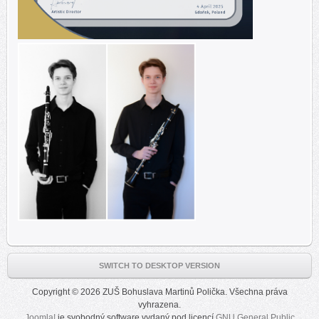
SWITCH TO DESKTOP VERSION
Copyright © 2026 ZUŠ Bohuslava Martinů Polička. Všechna práva
vyhrazena.
Joomla!
je svobodný software vydaný pod licencí
GNU General Public