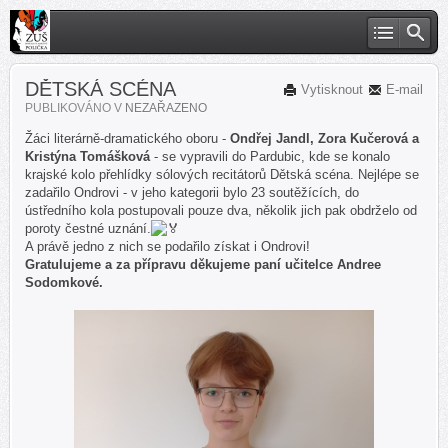
DĚTSKÁ SCÉNA
Vytisknout
E-mail
PUBLIKOVÁNO V
NEZAŘAZENO
Žáci literárně-dramatického oboru -
Ondřej Jandl, Zora Kučerová a
Kristýna Tomášková
- se vypravili do Pardubic, kde se konalo
krajské kolo přehlídky sólových recitátorů Dětská scéna. Nejlépe se
zadařilo Ondrovi - v jeho kategorii bylo 23 soutěžících, do
ústředního kola postupovali pouze dva, několik jich pak obdrželo od
poroty čestné uznání.
A právě jedno z nich se podařilo získat i Ondrovi!
Gratulujeme a za přípravu děkujeme paní učitelce Andree
Sodomkové.