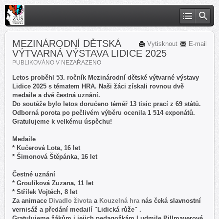
MEZINÁRODNÍ DĚTSKÁ
Vytisknout
E-mail
VÝTVARNÁ VÝSTAVA LIDICE 2025
PUBLIKOVÁNO V
NEZAŘAZENO
Letos proběhl 53. ročník Mezinárodní dětské výtvarné výstavy
Lidice 2025 s tématem HRA. Naši žáci získali rovnou dvě
medaile a dvě čestná uznání.
Do soutěže bylo letos doručeno téměř 13 tisíc prací z 69 států.
Odborná porota po pečlivém výběru ocenila 1 514 exponátů.
Gratulujeme k velkému úspěchu!
Medaile
* Kučerová Lota, 16 let
* Šimonová Štěpánka, 16 let
Čestné uznání
* Groulíková Zuzana, 11 let
* Střílek Vojtěch, 8 let
Za animace
Divadlo života
a
Kouzelná hra
nás čeká slavnostní
vernisáž a předání medailí "Lidická růže" .
Gratulujeme žákům i jejich pedagožkám Ludmile Pillmayerové,