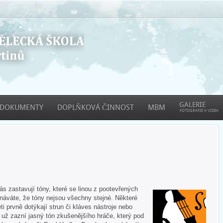
GALERIE
DOKUMENTY
DOPLŇKOVÁ ČINNOST
MBM
FOTOGRAFIE A VIDEA
 zastavují tóny, které se linou z pootevřených
áváte, že tóny nejsou všechny stejné. Některé
ti prvně dotýkají strun či kláves nástroje nebo
e už zazní jasný tón zkušenějšího hráče, který pod