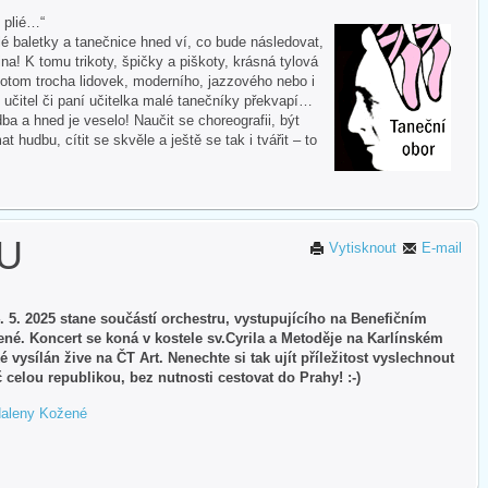
i plié…“
 baletky a tanečnice hned ví, co bude následovat,
na! K tomu trikoty, špičky a piškoty, krásná tylová
otom trocha lidovek, moderního, jazzového nebo i
 učitel či paní učitelka malé tanečníky překvapí…
ba a hned je veselo! Naučit se choreografii, být
hudbu, cítit se skvěle a ještě se tak i tvářit – to
TU
Vytisknout
E-mail
. 5. 2025 stane součástí orchestru, vystupujícího na Benefičním
é. Koncert se koná v kostele sv.Cyrila a Metoděje na Karlínském
 vysílán žive na ČT Art. Nenechte si tak ujít příležitost vyslechnout
celou republikou, bez nutnosti cestovat do Prahy! :-)
gdaleny Kožené