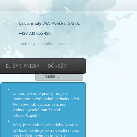
Čsl. armády 347, Polička, 572 01
+420 731 655 490
kontakt a indentifikační údaje
EL. ŽÁK. KNÍŽKA
DČ - EŽK
Umění, jen si to přiznejme, je v
moderním světě hodně nedbalou věcí.
Ale právě tak vysoce vzácnou,
hodnou vysoké náruživosti.
>Josef Čapek<
Vědy je zapotřebí, ale kdyby Newton
byl ležel někde jinde a nepadla mu na
nos hruška, nebo co to bylo, a