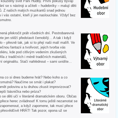
í kouzelný svět Paní Hudby. První pokusy bývají
ní se s nástroji a učiteli – hudebníky – malují děti
ů. Z našich malých muzikantů snad jednou
u i vás ostatní, kteří jí jen nasloucháte. Vždyť bez
 smutno.
mená překročit práh všedních dní. Pestrobarevná
te jen stěží představit černobílý… A tak i když
 – přesně tak, jak si to přejí naši malí malíři. Ve
ečnou fantazii a tvořivost, jejich tvorba vás
liéru, kde pod citlivým vedením zkušených
Díla z tradičních i méně tradičních materiálů,
í originalitu. Stačí nahlédnout – sami uvidíte…
 A na co si dnes budeme hrát? Nebo koho a co
i smutná? Naučíme se smát i plakat?
mět polovinu a tu druhou zkusit improvizovat?
lepší básnička nebo próza?
o se děti učí v literárně dramatickém oboru. Občas
í přece herec zvládnout! K tomu ještě nezamotat se
nezapomenout, a když zapomene, tak musí přece
tě přesvědčivě HRÁT! Tak pozor, opona už se