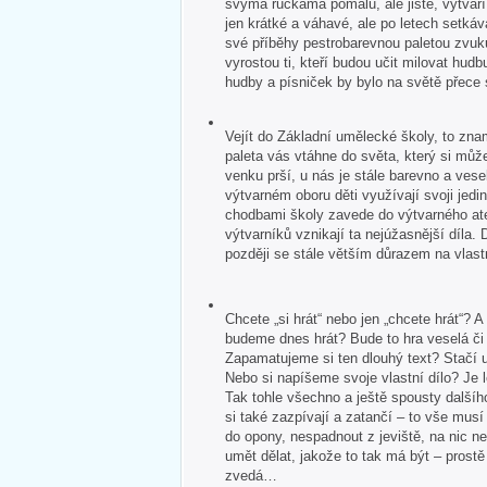
svýma ručkama pomalu, ale jistě, vytvář
jen krátké a váhavé, ale po letech setkává
své příběhy pestrobarevnou paletou zvuk
vyrostou ti, kteří budou učit milovat hudb
hudby a písniček by bylo na světě přece
Vejít do Základní umělecké školy, to zna
paleta vás vtáhne do světa, který si může
venku prší, u nás je stále barevno a veselo
výtvarném oboru děti využívají svoji jedin
chodbami školy zavede do výtvarného ate
výtvarníků vznikají ta nejúžasnější díla. 
později se stále větším důrazem na vlastn
Chcete „si hrát“ nebo jen „chcete hrát“?
budeme dnes hrát? Bude to hra veselá č
Zapamatujeme si ten dlouhý text? Stačí u
Nebo si napíšeme svoje vlastní dílo? Je 
Tak tohle všechno a ještě spousty dalšíh
si také zazpívají a zatančí – to vše mus
do opony, nespadnout z jeviště, na nic 
umět dělat, jakože to tak má být – pros
zvedá…