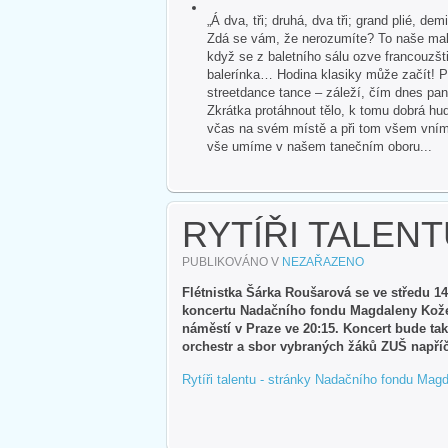
„Á dva, tři; druhá, dva tři; grand plié, dem
Zdá se vám, že nerozumíte? To naše malé
když se z baletního sálu ozve francouzšti
balerínka… Hodina klasiky může začít! P
streetdance tance – záleží, čím dnes pan
Zkrátka protáhnout tělo, k tomu dobrá hud
včas na svém místě a při tom všem vnímat 
vše umíme v našem tanečním oboru...
RYTÍŘI TALEN
PUBLIKOVÁNO V
NEZAŘAZENO
Flétnistka Šárka Roušarová se ve středu 14
koncertu Nadačního fondu Magdaleny Kožen
náměstí v Praze ve 20:15. Koncert bude také
orchestr a sbor vybraných žáků ZUŠ napříč 
Rytíři talentu - stránky Nadačního fondu Ma