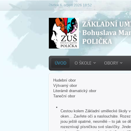
čtvrtek 6. srpen 2026 18:52
ÚVOD
O ŠKOLE
OBORY
Hudební obor
Výtvarný obor
Literárně dramatický obor
Taneční obor
Cestou kolem Základní umělecké školy vás
oken… Zavřete oči a nasloucháte. Rozezn
jsou ještě opatrné, nesmělé – to jak se dě
rozeznívají písničkou své slavíčky. Jind