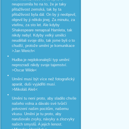
neupozornila ho na to, že je taky
přitažlivost zemská, tak by ta
přitažlivost byla dál. On by ji neobjevil,
objevil by ji někdo jinej. Za minutu, za
vteřinu, za sto let. Ale kdyby
Shakespeare nenapsal Hamleta, tak
nikdy nebyl. Kdyby velký umělci
neudělali svoje dílo, tak jsme byli o to
chudší, protože umění je komunikace
>Jan Werich<
Hudba je nejdokonalejší typ umění:
neprozradí nikdy svoje tajemství.
>Oscar Wilde<
Umění musí být více než fotografický
aparát, duši vyjádřiti musí.
>Mikoláš Aleš<
Umění tu není proto, aby sladilo chvíle
našeho volna a dávalo své tvůrčí
potvrzení našim pocitům, našemu
vkusu. Umění je tu proto, aby
narušovalo zvyky, návyky a zlozvyky
našich smyslů. A jejich lenost.