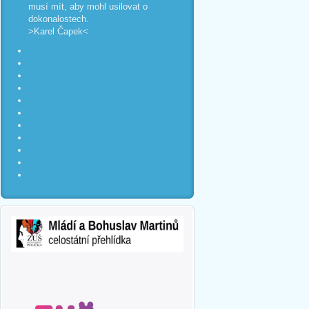
musí mít, aby mohl usilovat o
dokonalostech.
>Karel Čapek<