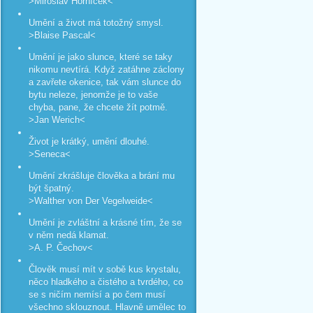
>Miroslav Horníček<
Umění a život má totožný smysl.
>Blaise Pascal<
Umění je jako slunce, které se taky
nikomu nevtírá. Když zatáhne záclony
a zavřete okenice, tak vám slunce do
bytu neleze, jenomže je to vaše
chyba, pane, že chcete žít potmě.
>Jan Werich<
Život je krátký, umění dlouhé.
>Seneca<
Umění zkrášluje člověka a brání mu
být špatný.
>Walther von Der Vegelweide<
Umění je zvláštní a krásné tím, že se
v něm nedá klamat.
>A. P. Čechov<
Člověk musí mít v sobě kus krystalu,
něco hladkého a čistého a tvrdého, co
se s ničím nemísí a po čem musí
všechno sklouznout. Hlavně umělec to