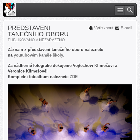
PŘEDSTAVENÍ
Vytisknout
E-mail
TANEČNÍHO OBORU
PUBLIKOVÁNO V
NEZAŘAZENO
Záznam z představení tanečního oboru naleznete
na
youtubovém kanále školy.
Za nádherné fotografie děkujeme Vojtěchovi Klimešovi a
Veronice Klimešové!
Kompletní fotoalbum naleznete
ZDE