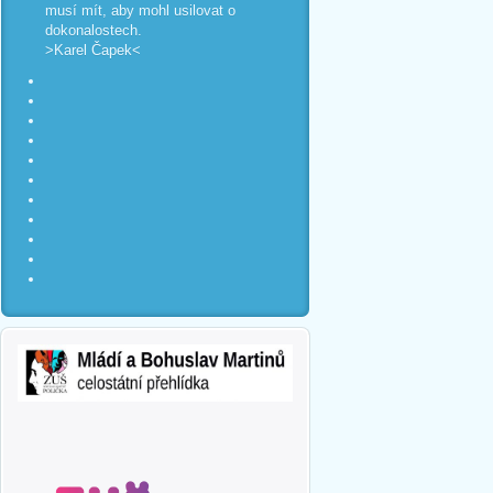
musí mít, aby mohl usilovat o
dokonalostech.
>Karel Čapek<