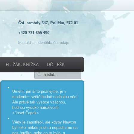
Čsl. armády 347, Polička, 572 01
+420 731 655 490
kontakt a indentifikační údaje
EL. ŽÁK. KNÍŽKA
DČ - EŽK
Umění, jen si to přiznejme, je v
moderním světě hodně nedbalou věcí.
Ale právě tak vysoce vzácnou,
hodnou vysoké náruživosti.
>Josef Čapek<
Vědy je zapotřebí, ale kdyby Newton
byl ležel někde jinde a nepadla mu na
nos hruška, nebo co to bylo, a