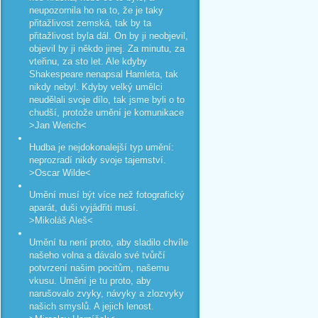
neupozornila ho na to, že je taky
přitažlivost zemská, tak by ta
přitažlivost byla dál. On by ji neobjevil,
objevil by ji někdo jinej. Za minutu, za
vteřinu, za sto let. Ale kdyby
Shakespeare nenapsal Hamleta, tak
nikdy nebyl. Kdyby velký umělci
neudělali svoje dílo, tak jsme byli o to
chudší, protože umění je komunikace
>Jan Werich<
Hudba je nejdokonalejší typ umění:
neprozradí nikdy svoje tajemství.
>Oscar Wilde<
Umění musí být více než fotografický
aparát, duši vyjádřiti musí.
>Mikoláš Aleš<
Umění tu není proto, aby sladilo chvíle
našeho volna a dávalo své tvůrčí
potvrzení našim pocitům, našemu
vkusu. Umění je tu proto, aby
narušovalo zvyky, návyky a zlozvyky
našich smyslů. A jejich lenost.