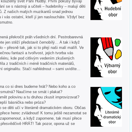
í kouzelný svět Paní Hudby. První pokusy bývají
ní se s nástroji a učiteli – hudebníky – malují děti
ů. Z našich malých muzikantů snad jednou
u i vás ostatní, kteří jí jen nasloucháte. Vždyť bez
 smutno.
mená překročit práh všedních dní. Pestrobarevná
te jen stěží představit černobílý… A tak i když
 – přesně tak, jak si to přejí naši malí malíři. Ve
ečnou fantazii a tvořivost, jejich tvorba vás
liéru, kde pod citlivým vedením zkušených
Díla z tradičních i méně tradičních materiálů,
í originalitu. Stačí nahlédnout – sami uvidíte…
 A na co si dnes budeme hrát? Nebo koho a co
i smutná? Naučíme se smát i plakat?
mět polovinu a tu druhou zkusit improvizovat?
lepší básnička nebo próza?
o se děti učí v literárně dramatickém oboru. Občas
í přece herec zvládnout! K tomu ještě nezamotat se
nezapomenout, a když zapomene, tak musí přece
tě přesvědčivě HRÁT! Tak pozor, opona už se