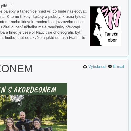
i plié…“
 baletky a tanečnice hned ví, co bude následovat,
na! K tomu trikoty, špičky a piškoty, krásná tylová
otom trocha lidovek, moderního, jazzového nebo i
 učitel či paní učitelka malé tanečníky překvapí…
ba a hned je veselo! Naučit se choreografii, být
hudbu, cítit se skvěle a ještě se tak i tvářit – to
EONEM
Vytisknout
E-mail