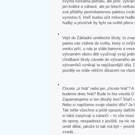
svýma ručkama pomalu, ale jistě, vytvář
jen krátké a váhavé, ale po letech setkává
své příběhy pestrobarevnou paletou zvuk
vyrostou ti, kteří budou učit milovat hudb
hudby a písniček by bylo na světě přece
Vejít do Základní umělecké školy, to zna
paleta vás vtáhne do světa, který si může
venku prší, u nás je stále barevno a veselo
výtvarném oboru děti využívají svoji jedin
chodbami školy zavede do výtvarného ate
výtvarníků vznikají ta nejúžasnější díla. 
později se stále větším důrazem na vlastn
Chcete „si hrát“ nebo jen „chcete hrát“?
budeme dnes hrát? Bude to hra veselá č
Zapamatujeme si ten dlouhý text? Stačí u
Nebo si napíšeme svoje vlastní dílo? Je 
Tak tohle všechno a ještě spousty dalšíh
si také zazpívají a zatančí – to vše mus
do opony, nespadnout z jeviště, na nic 
umět dělat, jakože to tak má být – pros
zvedá…