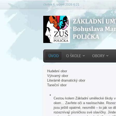
čtvrtek 6. srpen 2026 6:21
ÚVOD
O ŠKOLE
OBORY
Hudební obor
Výtvarný obor
Literárně dramatický obor
Taneční obor
Cestou kolem Základní umělecké školy vás
oken… Zavřete oči a nasloucháte. Rozezn
jsou ještě opatrné, nesmělé – to jak se dě
rozeznívají písničkou své slavíčky. Jind