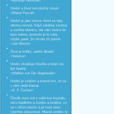
>Miroslav Horníček<
Umění a život má totožný smysl.
>Blaise Pascal<
Umění je jako slunce, které se taky
nikomu nevtírá. Když zatáhne záclony
a zavřete okenice, tak vám slunce do
bytu neleze, jenomže je to vaše
chyba, pane, že chcete žít potmě.
>Jan Werich<
Život je krátký, umění dlouhé.
>Seneca<
Umění zkrášluje člověka a brání mu
být špatný.
>Walther von Der Vegelweide<
Umění je zvláštní a krásné tím, že se
v něm nedá klamat.
>A. P. Čechov<
Člověk musí mít v sobě kus krystalu,
něco hladkého a čistého a tvrdého, co
se s ničím nemísí a po čem musí
všechno sklouznout. Hlavně umělec to