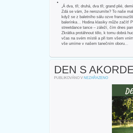
„Á dva, tři; druhá, dva tři; grand plié, dem
Zdá se vám, že nerozumíte? To naše malé
když se z baletního sálu ozve francouzšti
balerínka… Hodina klasiky může začít! P
streetdance tance – záleží, čím dnes pan
Zkrátka protáhnout tělo, k tomu dobrá hud
včas na svém místě a při tom všem vnímat 
vše umíme v našem tanečním oboru...
DEN S AKORD
PUBLIKOVÁNO V
NEZAŘAZENO