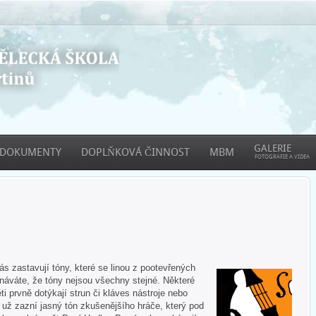
GALERIE
DOKUMENTY
DOPLŇKOVÁ ČINNOST
MBM
FOTOGRAFIE A VIDEA
 zastavují tóny, které se linou z pootevřených
áváte, že tóny nejsou všechny stejné. Některé
ti prvně dotýkají strun či kláves nástroje nebo
e už zazní jasný tón zkušenějšího hráče, který pod