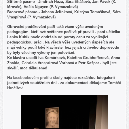
Stříbrné pásmo - Jindřich Hoza, Sára Eliášová, Jan Pávek (K.
Mrověc), Adéla Nguyen (P. Vymazalová)
Bronzové pásmo - Johana Jelínková, Kristýna Tomášková, Sára
Vraspírová (P. Vymazalová)
Obrovské poděkování patří také všem výše uvedeným
pedagogům, kteří své svěřence pečlivě připravili - paní učitelka
Lenka Kubík navíc obdržela od poroty cenu za vynikající
pedagogickou práci. Na všech výše uvedených úspěších ale
mají veliký podíl také klavíristé, bez jejich citlivého doprovodu
by byly všechny výkony jen poloviční.
Ke klavíru usedli Iva Komárková, Kateřina Grubhofferová, Anna
Znaida, Gabriela Vrasprírová Vorbová a Petr Kašpar - byli jste
skvělí, moc děkujeme!
Na
facebookovém profilu školy
najdete rozsáhlou fotogalerii
jednotlivých soutěžních dní - za dokumentaci děkujeme Tomáši
Hrnčířovi.