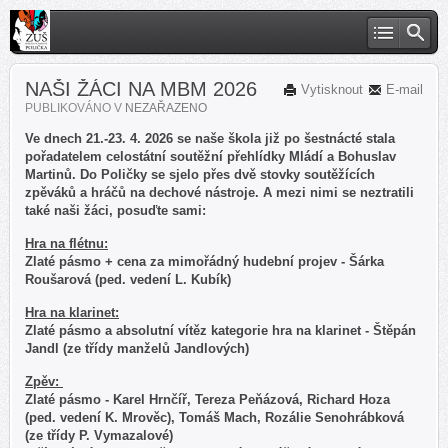
NAŠI ŽÁCI NA MBM 2026
Vytisknout
E-mail
PUBLIKOVÁNO V
NEZAŘAZENO
Ve dnech 21.-23. 4. 2026 se naše škola již po šestnácté stala
pořadatelem celostátní soutěžní přehlídky Mládí a Bohuslav
Martinů. Do Poličky se sjelo přes dvě stovky soutěžících
zpěváků a hráčů na dechové nástroje. A mezi nimi se neztratili
také naši žáci, posuďte sami:
Hra na flétnu:
Zlaté pásmo + cena za mimořádný hudební projev - Šárka
Roušarová (ped. vedení L. Kubík)
Hra na klarinet:
Zlaté pásmo a absolutní vítěz kategorie hra na klarinet - Štěpán
Jandl (ze třídy manželů Jandlových)
Zpěv:
Zlaté pásmo - Karel Hrnčíř, Tereza Peňázová, Richard Hoza
(ped. vedení K. Mrověc), Tomáš Mach, Rozálie Senohrábková
(ze třídy P. Vymazalové)