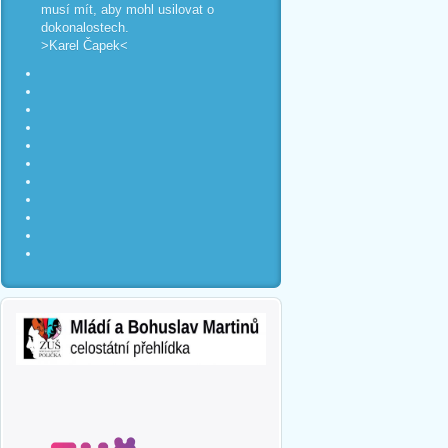
musí mít, aby mohl usilovat o
dokonalostech.
>Karel Čapek<