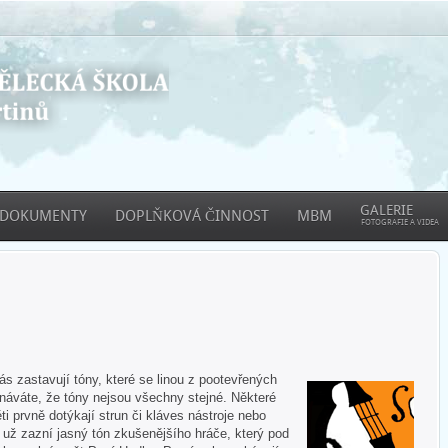
GALERIE
DOKUMENTY
DOPLŇKOVÁ ČINNOST
MBM
FOTOGRAFIE A VIDEA
 zastavují tóny, které se linou z pootevřených
áváte, že tóny nejsou všechny stejné. Některé
ti prvně dotýkají strun či kláves nástroje nebo
e už zazní jasný tón zkušenějšího hráče, který pod