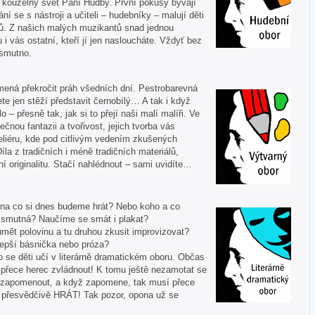
í kouzelný svět Paní Hudby. První pokusy bývají
ní se s nástroji a učiteli – hudebníky – malují děti
ů. Z našich malých muzikantů snad jednou
u i vás ostatní, kteří jí jen nasloucháte. Vždyť bez
 smutno.
mená překročit práh všedních dní. Pestrobarevná
te jen stěží představit černobílý… A tak i když
 – přesně tak, jak si to přejí naši malí malíři. Ve
ečnou fantazii a tvořivost, jejich tvorba vás
liéru, kde pod citlivým vedením zkušených
Díla z tradičních i méně tradičních materiálů,
í originalitu. Stačí nahlédnout – sami uvidíte…
 A na co si dnes budeme hrát? Nebo koho a co
i smutná? Naučíme se smát i plakat?
mět polovinu a tu druhou zkusit improvizovat?
lepší básnička nebo próza?
o se děti učí v literárně dramatickém oboru. Občas
í přece herec zvládnout! K tomu ještě nezamotat se
nezapomenout, a když zapomene, tak musí přece
tě přesvědčivě HRÁT! Tak pozor, opona už se