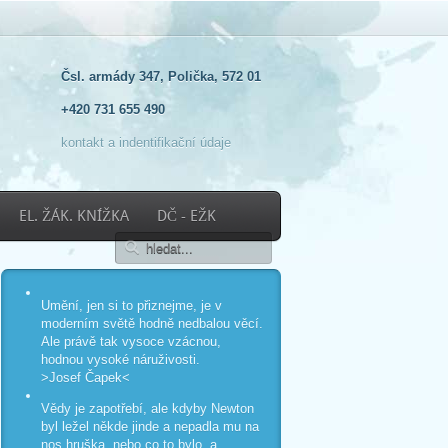
Čsl. armády 347, Polička, 572 01
+420 731 655 490
kontakt a indentifikační údaje
EL. ŽÁK. KNÍŽKA
DČ - EŽK
Umění, jen si to přiznejme, je v
moderním světě hodně nedbalou věcí.
Ale právě tak vysoce vzácnou,
hodnou vysoké náruživosti.
>Josef Čapek<
Vědy je zapotřebí, ale kdyby Newton
byl ležel někde jinde a nepadla mu na
nos hruška, nebo co to bylo, a