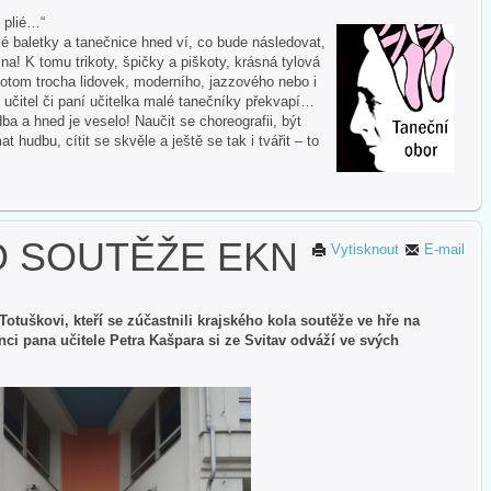
i plié…“
 baletky a tanečnice hned ví, co bude následovat,
na! K tomu trikoty, špičky a piškoty, krásná tylová
otom trocha lidovek, moderního, jazzového nebo i
 učitel či paní učitelka malé tanečníky překvapí…
ba a hned je veselo! Naučit se choreografii, být
hudbu, cítit se skvěle a ještě se tak i tvářit – to
O SOUTĚŽE EKN
Vytisknout
E-mail
tuškovi, kteří se zúčastnili krajského kola soutěže ve hře na
nci pana učitele Petra Kašpara si ze Svitav odváží ve svých