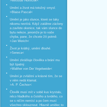
>Miroslav Horníček<
Umění a život má totožný smysl.
>Blaise Pascal<
Umění je jako slunce, které se taky
nikomu nevtírá. Když zatáhne záclony
a zavřete okenice, tak vám slunce do
bytu neleze, jenomže je to vaše
chyba, pane, že chcete žít potmě.
>Jan Werich<
Život je krátký, umění dlouhé.
>Seneca<
Umění zkrášluje člověka a brání mu
být špatný.
>Walther von Der Vegelweide<
Umění je zvláštní a krásné tím, že se
v něm nedá klamat.
>A. P. Čechov<
Člověk musí mít v sobě kus krystalu,
něco hladkého a čistého a tvrdého, co
se s ničím nemísí a po čem musí
všechno sklouznout. Hlavně umělec to