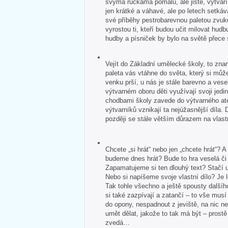
svýma ručkama pomalu, ale jistě, vytvář
jen krátké a váhavé, ale po letech setkává
své příběhy pestrobarevnou paletou zvuk
vyrostou ti, kteří budou učit milovat hudb
hudby a písniček by bylo na světě přece
Vejít do Základní umělecké školy, to zna
paleta vás vtáhne do světa, který si může
venku prší, u nás je stále barevno a veselo
výtvarném oboru děti využívají svoji jedin
chodbami školy zavede do výtvarného ate
výtvarníků vznikají ta nejúžasnější díla. 
později se stále větším důrazem na vlastn
Chcete „si hrát“ nebo jen „chcete hrát“?
budeme dnes hrát? Bude to hra veselá č
Zapamatujeme si ten dlouhý text? Stačí u
Nebo si napíšeme svoje vlastní dílo? Je 
Tak tohle všechno a ještě spousty dalšíh
si také zazpívají a zatančí – to vše mus
do opony, nespadnout z jeviště, na nic 
umět dělat, jakože to tak má být – pros
zvedá…