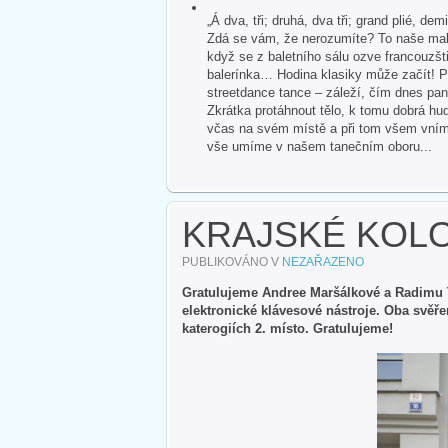
„Á dva, tři; druhá, dva tři; grand plié, dem
Zdá se vám, že nerozumíte? To naše malé
když se z baletního sálu ozve francouzšti
balerínka… Hodina klasiky může začít! P
streetdance tance – záleží, čím dnes pan
Zkrátka protáhnout tělo, k tomu dobrá hud
včas na svém místě a při tom všem vnímat 
vše umíme v našem tanečním oboru...
KRAJSKÉ KOL
PUBLIKOVÁNO V
NEZAŘAZENO
Gratulujeme Andree Maršálkové a Radimu To
elektronické klávesové nástroje. Oba svěře
katerogiích 2. místo. Gratulujeme!