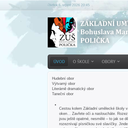
čtvrtek 6. srpen 2026 20:45
ÚVOD
O ŠKOLE
OBORY
Hudební obor
Výtvarný obor
Literárně dramatický obor
Taneční obor
Cestou kolem Základní umělecké školy vás
oken… Zavřete oči a nasloucháte. Rozezn
jsou ještě opatrné, nesmělé – to jak se dě
rozeznívají písničkou své slavíčky. Jind