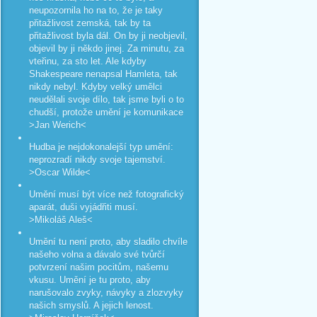
neupozornila ho na to, že je taky
přitažlivost zemská, tak by ta
přitažlivost byla dál. On by ji neobjevil,
objevil by ji někdo jinej. Za minutu, za
vteřinu, za sto let. Ale kdyby
Shakespeare nenapsal Hamleta, tak
nikdy nebyl. Kdyby velký umělci
neudělali svoje dílo, tak jsme byli o to
chudší, protože umění je komunikace
>Jan Werich<
Hudba je nejdokonalejší typ umění:
neprozradí nikdy svoje tajemství.
>Oscar Wilde<
Umění musí být více než fotografický
aparát, duši vyjádřiti musí.
>Mikoláš Aleš<
Umění tu není proto, aby sladilo chvíle
našeho volna a dávalo své tvůrčí
potvrzení našim pocitům, našemu
vkusu. Umění je tu proto, aby
narušovalo zvyky, návyky a zlozvyky
našich smyslů. A jejich lenost.