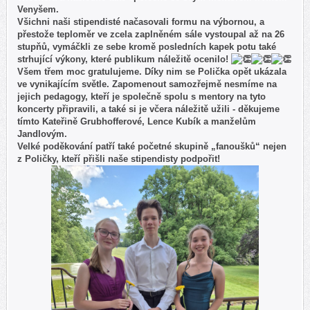
Venyšem.
Všichni naši stipendisté načasovali formu na výbornou, a
přestože teploměr ve zcela zaplněném sále vystoupal až na 26
stupňů, vymáčkli ze sebe kromě posledních kapek potu také
strhující výkony, které publikum náležitě ocenilo!
Všem třem moc gratulujeme. Díky nim se Polička opět ukázala
ve vynikajícím světle. Zapomenout samozřejmě nesmíme na
jejich pedagogy, kteří je společně spolu s mentory na tyto
koncerty připravili, a také si je včera náležitě užili - děkujeme
tímto Kateřině Grubhofferové, Lence Kubík a manželům
Jandlovým.
Velké poděkování patří také početné skupině „fanoušků“ nejen
z Poličky, kteří přišli naše stipendisty podpořit!