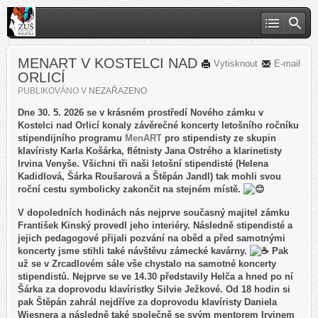
MENART V KOSTELCI NAD
Vytisknout
E-mail
ORLICÍ
PUBLIKOVÁNO V
NEZAŘAZENO
Dne 30. 5. 2026 se v krásném prostředí Nového zámku v
Kostelci nad Orlicí konaly závěrečné koncerty letošního ročníku
stipendijního programu
MenART
pro stipendisty ze skupin
klavíristy Karla Košárka, flétnisty Jana Ostrého a klarinetisty
Irvina Venyše. Všichni tři naši letošní stipendisté (Helena
Kadidlová, Šárka Roušarová a Štěpán Jandl) tak mohli svou
roční cestu symbolicky zakončit na stejném místě.
V dopoledních hodinách nás nejprve současný majitel zámku
František Kinský provedl jeho interiéry. Následně stipendisté a
jejich pedagogové přijali pozvání na oběd a před samotnými
koncerty jsme stihli také návštěvu zámecké kavárny.
Pak
už se v Zrcadlovém sále vše chystalo na samotné koncerty
stipendistů. Nejprve se ve 14.30 představily Helča a hned po ní
Šárka za doprovodu klavíristky Silvie Ježkové. Od 18 hodin si
pak Štěpán zahrál nejdříve za doprovodu klavíristy Daniela
Wiesnera a následně také společně se svým mentorem Irvinem