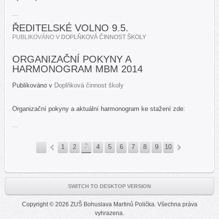
...
ŘEDITELSKÉ VOLNO 9.5.
PUBLIKOVÁNO V
DOPLŇKOVÁ ČINNOST ŠKOLY
ORGANIZAČNÍ POKYNY A
HARMONOGRAM MBM 2014
Publikováno v
Doplňková činnost školy
Organizační pokyny a aktuální harmonogram ke stažení zde:
...
1
2
3
4
5
6
7
8
9
10
«
»
SWITCH TO DESKTOP VERSION
Copyright © 2026 ZUŠ Bohuslava Martinů Polička. Všechna práva
vyhrazena.